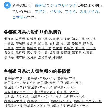
過去30日間、
静岡県
で
ショウサイフグ
以外によく釣れ
ている魚は、
マアジ
、
イサキ
、
マダイ
、
スルメイカ
、
ゴマサバ
です。
各都道府県の船釣り釣果情報
北海道
岩手県
宮城県
山形県
福島県
東京都
神奈川県
埼玉県
千葉県
茨城県
新潟県
富山県
石川県
福井県
愛知県
静岡県
三重県
大阪府
兵庫県
和歌山県
京都府
広島県
岡山県
山口県
鳥取県
島根県
高知県
香川県
徳島県
愛媛県
福岡県
佐賀県
長崎県
熊本県
大分県
鹿児島県
沖縄県
各都道府県の人気魚種の釣果情報
岩手県×マダラ
岩手県×スルメイカ
岩手県×ブリ
岩手県×ケンサキイカ
岩手県×カサゴ
宮城県×ヒラメ
宮城県×マアジ
宮城県×アイナメ
宮城県×メバル
宮城県×マコガレイ
山形県×マアジ
山形県×マダイ
山形県×キジハタ
山形県×ケンサキイカ
山形県×マハタ
福島県×マダイ
福島県×ヒラメ
福島県×チダイ
福島県×ウスメバル
福島県×ブリ
茨城県×マダイ
茨城県×ブリ
茨城県×ヒラメ