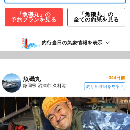
「魚磯丸」の
「魚磯丸」の
予約プランを見る
全ての釣果を見る
釣行当日の気象情報を表示
344日前
魚磯丸
静岡県 沼津市 久料港
釣り船詳細を見る