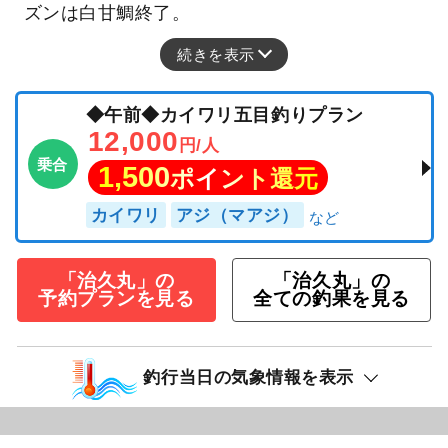
ズンは白甘鯛終了。
続きを表示
◆午前◆カイワリ五目釣りプラン
12,000
円/人
乗合
1,500
ポイント還元
カイワリ
アジ（マアジ）
「治久丸」の
「治久丸」の
予約プランを見る
全ての釣果を見る
釣行当日の気象情報を表示