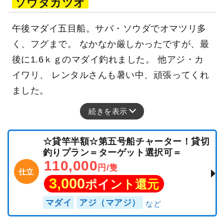
ソウダカツオ
午後マダイ五目船。サバ・ソウダでオマツリ多
く、フグまで。 なかなか厳しかったですが、最
後に1.6ｋｇのマダイ釣れました。 他アジ・カ
イワリ、 レンタルさんも暑い中、頑張ってくれ
ました。
続きを表示
☆貸竿半額☆第五号船チャーター！貸切
釣りプラン＝ターゲット選択可＝
110,000
円/隻
仕立
3,000
ポイント還元
マダイ
アジ（マアジ）