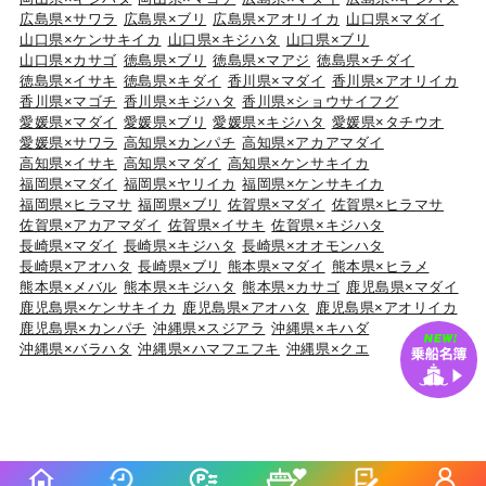
広島県×サワラ
広島県×ブリ
広島県×アオリイカ
山口県×マダイ
山口県×ケンサキイカ
山口県×キジハタ
山口県×ブリ
山口県×カサゴ
徳島県×ブリ
徳島県×マアジ
徳島県×チダイ
徳島県×イサキ
徳島県×キダイ
香川県×マダイ
香川県×アオリイカ
香川県×マゴチ
香川県×キジハタ
香川県×ショウサイフグ
愛媛県×マダイ
愛媛県×ブリ
愛媛県×キジハタ
愛媛県×タチウオ
愛媛県×サワラ
高知県×カンパチ
高知県×アカアマダイ
高知県×イサキ
高知県×マダイ
高知県×ケンサキイカ
福岡県×マダイ
福岡県×ヤリイカ
福岡県×ケンサキイカ
福岡県×ヒラマサ
福岡県×ブリ
佐賀県×マダイ
佐賀県×ヒラマサ
佐賀県×アカアマダイ
佐賀県×イサキ
佐賀県×キジハタ
長崎県×マダイ
長崎県×キジハタ
長崎県×オオモンハタ
長崎県×アオハタ
長崎県×ブリ
熊本県×マダイ
熊本県×ヒラメ
熊本県×メバル
熊本県×キジハタ
熊本県×カサゴ
鹿児島県×マダイ
鹿児島県×ケンサキイカ
鹿児島県×アオハタ
鹿児島県×アオリイカ
鹿児島県×カンパチ
沖縄県×スジアラ
沖縄県×キハダ
沖縄県×バラハタ
沖縄県×ハマフエフキ
沖縄県×クエ