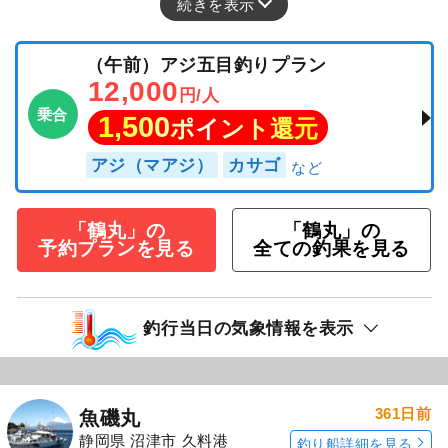
続きを表示
（午前）アジ五目釣りプラン
12,000
円/人
乗合
1,500
ポイント還元
アジ（マアジ）
カサゴ
「鶴丸」の
「鶴丸」の
予約プランを見る
全ての釣果を見る
釣行当日の気象情報を表示
361日前
魚磯丸
静岡県 沼津市 久料港
釣り船詳細を見る