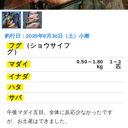
釣行日：2025年8月30日（土）小潮
フグ
（ショウサイフ
グ）
0.50～1.80
1～3
マダイ
kg
匹
イナダ
ハタ
サバ
午後マダイ五目。全体に反応少なかったです
が、お土産はできました。