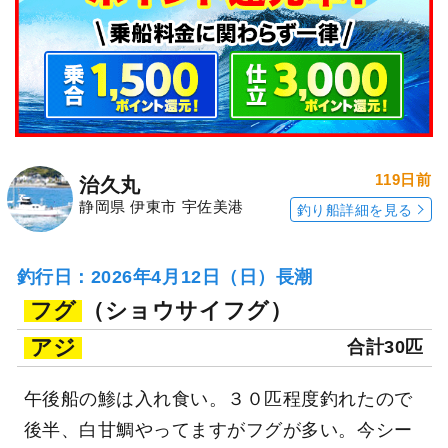
119日前
治久丸
静岡県 伊東市 宇佐美港
釣り船詳細を見る
釣行日：2026年4月12日（日）長潮
フグ
（ショウサイフグ）
アジ
合計30匹
午後船の鯵は入れ食い。３０匹程度釣れたので
後半、白甘鯛やってますがフグが多い。今シー