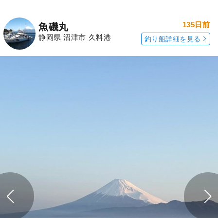
135日前
魚磯丸
静岡県 沼津市 久料港
釣り船詳細を見る