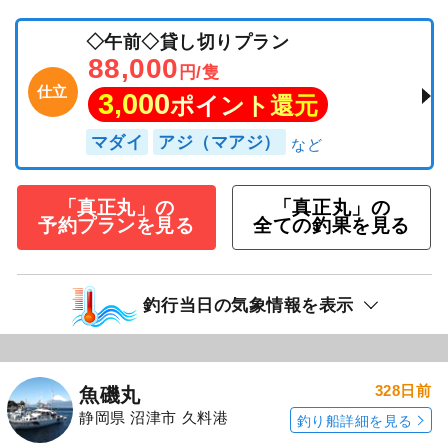
◇午前◇貸し切りプラン
88,000
円/隻
仕立
3,000
ポイント還元
マダイ
アジ（マアジ）
「真正丸」の
「真正丸」の
予約プランを見る
全ての釣果を見る
釣行当日の気象情報を表示
328日前
魚磯丸
静岡県 沼津市 久料港
釣り船詳細を見る