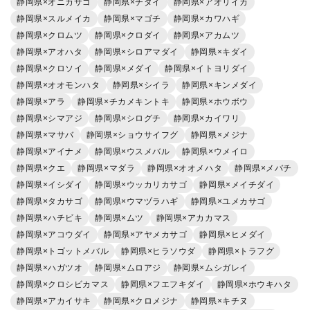
静岡県×オニカサゴ
静岡県×チダイ
静岡県×アオリイカ
静岡県×スルメイカ
静岡県×マゴチ
静岡県×カワハギ
静岡県×クロムツ
静岡県×クロダイ
静岡県×アカムツ
静岡県×アオハタ
静岡県×シロアマダイ
静岡県×キダイ
静岡県×クロソイ
静岡県×メダイ
静岡県×イトヨリダイ
静岡県×オオモンハタ
静岡県×シイラ
静岡県×キンメダイ
静岡県×アラ
静岡県×チカメキントキ
静岡県×ホウボウ
静岡県×シマアジ
静岡県×シログチ
静岡県×カイワリ
静岡県×マサバ
静岡県×ショウサイフグ
静岡県×メジナ
静岡県×アイナメ
静岡県×ウスメバル
静岡県×ウメイロ
静岡県×クエ
静岡県×マダラ
静岡県×オオメハタ
静岡県×メバチ
静岡県×イシダイ
静岡県×ウッカリカサゴ
静岡県×メイチダイ
静岡県×タカサゴ
静岡県×ウマヅラハギ
静岡県×ユメカサゴ
静岡県×ハチビキ
静岡県×ムツ
静岡県×アカカマス
静岡県×アコウダイ
静岡県×アヤメカサゴ
静岡県×ヒメダイ
静岡県×トゴットメバル
静岡県×ヒラソウダ
静岡県×トラフグ
静岡県×ハガツオ
静岡県×ムロアジ
静岡県×ムシガレイ
静岡県×クロシビカマス
静岡県×フエフキダイ
静岡県×ホウキハタ
静岡県×アカイサキ
静岡県×クロメジナ
静岡県×キチヌ