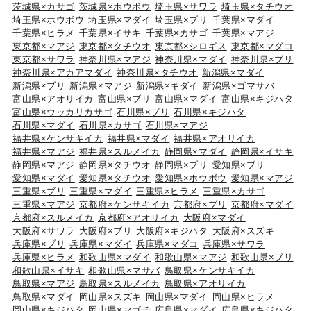
茨城県×カサゴ
茨城県×ホウボウ
埼玉県×サワラ
埼玉県×タチウオ
埼玉県×ホウボウ
埼玉県×マダイ
埼玉県×ブリ
千葉県×マダイ
千葉県×ヒラメ
千葉県×イサキ
千葉県×カサゴ
千葉県×マアジ
東京都×マアジ
東京都×タチウオ
東京都×シロギス
東京都×マダコ
東京都×サワラ
神奈川県×マアジ
神奈川県×マダイ
神奈川県×ブリ
神奈川県×アカアマダイ
神奈川県×タチウオ
新潟県×マダイ
新潟県×ブリ
新潟県×マアジ
新潟県×キダイ
新潟県×ゴマサバ
富山県×アオリイカ
富山県×ブリ
富山県×マダイ
富山県×キジハタ
富山県×ウッカリカサゴ
石川県×ブリ
石川県×キジハタ
石川県×マダイ
石川県×カサゴ
石川県×マアジ
福井県×ケンサキイカ
福井県×マダイ
福井県×アオリイカ
福井県×マアジ
福井県×スルメイカ
静岡県×マダイ
静岡県×イサキ
静岡県×マアジ
静岡県×タチウオ
静岡県×ブリ
愛知県×ブリ
愛知県×マダイ
愛知県×タチウオ
愛知県×ホウボウ
愛知県×マアジ
三重県×ブリ
三重県×マダイ
三重県×ヒラメ
三重県×カサゴ
三重県×マアジ
京都府×ケンサキイカ
京都府×ブリ
京都府×マダイ
京都府×スルメイカ
京都府×アオリイカ
大阪府×マダイ
大阪府×サワラ
大阪府×ブリ
大阪府×キジハタ
大阪府×スズキ
兵庫県×ブリ
兵庫県×マダイ
兵庫県×マダコ
兵庫県×サワラ
兵庫県×ヒラメ
和歌山県×マダイ
和歌山県×マアジ
和歌山県×ブリ
和歌山県×イサキ
和歌山県×マサバ
鳥取県×ケンサキイカ
鳥取県×マアジ
鳥取県×スルメイカ
鳥取県×アオリイカ
鳥取県×マダイ
岡山県×スズキ
岡山県×マダイ
岡山県×ヒラメ
岡山県×キジハタ
岡山県×マゴチ
広島県×マダイ
広島県×キジハタ