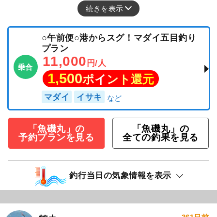
続きを表示
○午前便○港からスグ！マダイ五目釣り
プラン
11,000
円/人
乗合
1,500
ポイント還元
マダイ
イサキ
「魚磯丸」の
「魚磯丸」の
予約プランを見る
全ての釣果を見る
釣行当日の気象情報を表示