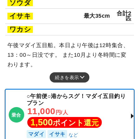
ソウダ
合計2
イサキ
最大35cm
匹
ワカシ
午後マダイ五目船。本日より午後は12時集合、
13：00～日没です。 また10月より冬時間に変
わります。
続きを表示
○午前便○港からスグ！マダイ五目釣り
プラン
11,000
円/人
乗合
1,500
ポイント還元
マダイ
イサキ