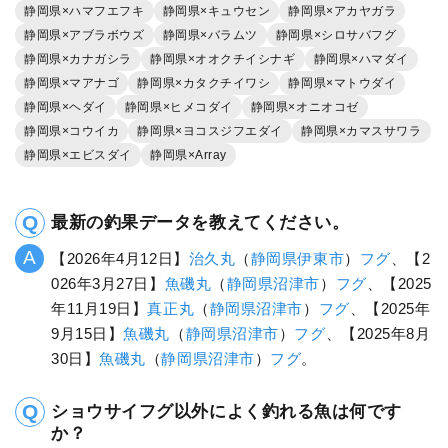
静岡県×ハマフエフキ
静岡県×キュウセン
静岡県×アカヤガラ
静岡県×アブラボウズ
静岡県×バラムツ
静岡県×シロサバフグ
静岡県×カナガシラ
静岡県×オオクチイシナギ
静岡県×ハマダイ
静岡県×マアナゴ
静岡県×カタクチイワシ
静岡県×マトウダイ
静岡県×ヘダイ
静岡県×ヒメコダイ
静岡県×オニオコゼ
静岡県×コウイカ
静岡県×ヨコスジフエダイ
静岡県×カマスサワラ
静岡県×エビスダイ
静岡県×Array
最新の釣果データを教えてください。
【2026年4月12日】
治久丸
（
静岡県
伊東市
）
フグ
、【2
026年3月27日】
魚磯丸
（
静岡県
沼津市
）
フグ
、【2025
年11月19日】
真正丸
（
静岡県
沼津市
）
フグ
、【2025年
9月15日】
魚磯丸
（
静岡県
沼津市
）
フグ
、【2025年8月
30日】
魚磯丸
（
静岡県
沼津市
）
フグ
。
ショウサイフグ以外によく釣れる魚は何です
か？