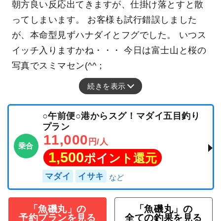
朝方良い反応出てきますが、仕掛け落とすと散
ってしまいます。 お客様も試行錯誤しました
が、本命型見ずハナダイとフグでした。 いつス
イッチ入りますかね・・・ 今日は富士山と桜の
写真でスミマセン(^^；
続きを表示
○午前便○港からスグ！マダイ五目釣り
プラン
11,000
円/人
乗合
1,500
ポイント還元
マダイ
イサキ
「魚磯丸」の
「魚磯丸」の
予約プランを見る
全ての釣果を見る