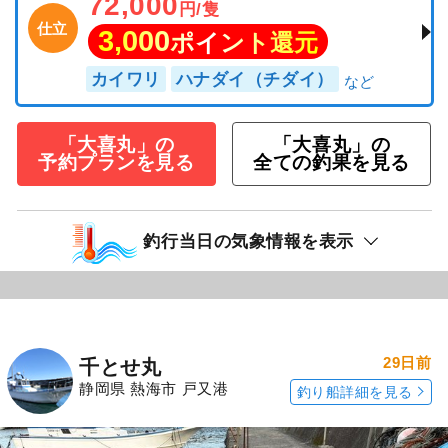
72,000
円/隻
仕立
3,000
ポイント還元
カイワリ
ハナダイ（チダイ）
「大喜丸」の
「大喜丸」の
予約プランを見る
全ての釣果を見る
釣行当日の気象情報を表示
29日前
千とせ丸
静岡県 熱海市 戸又港
釣り船詳細を見る