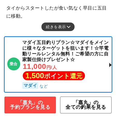
タイからスタートしたが食い気なく早目に五目
に移動。
続きを表示
マダイ五目釣りプラン☆マダイをメイン
に様々なターゲットを狙います！☆竿電
動リールレンタル無料！ご希望の方に自
家製仕掛けプレゼント☆
乗合
11,000
円/人
1,500
ポイント還元
マダイ
「嘉丸」の
「嘉丸」の
予約プランを見る
全ての釣果を見る