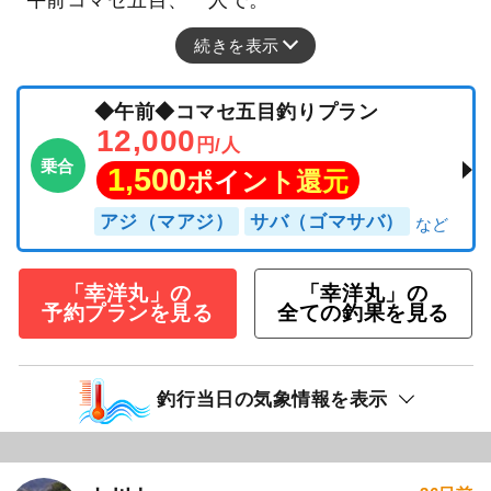
続きを表示
◆午前◆コマセ五目釣りプラン
12,000
円/人
乗合
1,500
ポイント還元
アジ（マアジ）
サバ（ゴマサバ）
「幸洋丸」の
「幸洋丸」の
予約プランを見る
全ての釣果を見る
釣行当日の気象情報を表示