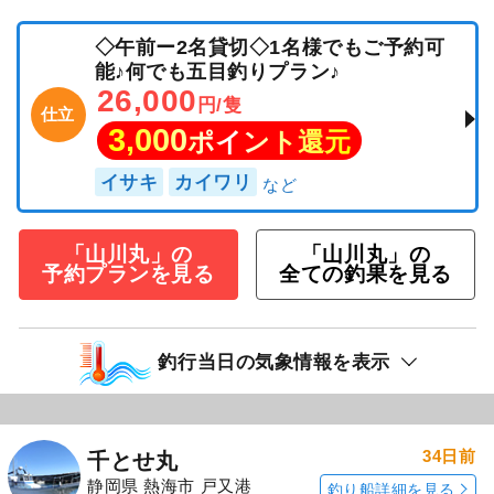
◇午前ー2名貸切◇1名様でもご予約可
能♪何でも五目釣りプラン♪
26,000
円/隻
仕立
3,000
ポイント還元
イサキ
カイワリ
「山川丸」の
「山川丸」の
予約プランを見る
全ての釣果を見る
釣行当日の気象情報を表示
34日前
千とせ丸
静岡県 熱海市 戸又港
釣り船詳細を見る