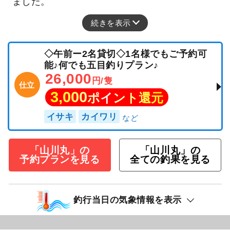
ました。
続きを表示
◇午前ー2名貸切◇1名様でもご予約可
能♪何でも五目釣りプラン♪
26,000
円/隻
仕立
3,000
ポイント還元
イサキ
カイワリ
「山川丸」の
「山川丸」の
予約プランを見る
全ての釣果を見る
釣行当日の気象情報を表示