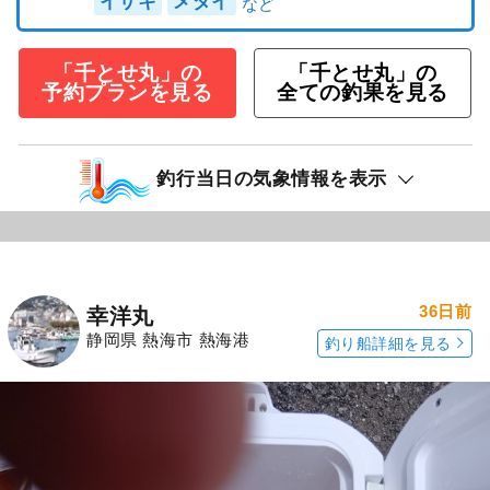
イサキ
メダイ
「千とせ丸」の
「千とせ丸」の
予約プランを見る
全ての釣果を見る
釣行当日の気象情報を表示
36日前
幸洋丸
静岡県 熱海市 熱海港
釣り船詳細を見る