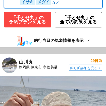
イサキ
メダイ
「千とせ丸」の
「千とせ丸」の
予約プランを見る
全ての釣果を見る
釣行当日の気象情報を表示
29日前
山川丸
静岡県 伊東市 宇佐美港
釣り船詳細を見る