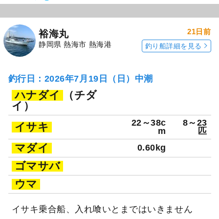
21日前
裕海丸
静岡県 熱海市 熱海港
釣り船詳細を見る
釣行日：2026年7月19日（日）中潮
ハナダイ
（チダ
イ）
22～38c
8～23
イサキ
m
匹
マダイ
0.60kg
ゴマサバ
ウマ
イサキ乗合船、入れ喰いとまではいきません