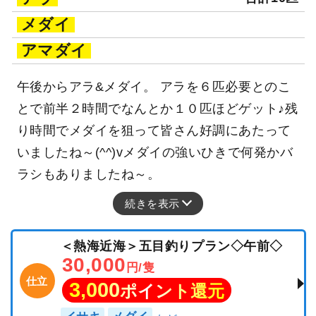
メダイ
アマダイ
午後からアラ&メダイ。 アラを６匹必要とのこ
とで前半２時間でなんとか１０匹ほどゲット♪残
り時間でメダイを狙って皆さん好調にあたって
いましたね～(^^)vメダイの強いひきで何発かバ
ラシもありましたね～。
続きを表示
＜熱海近海＞五目釣りプラン◇午前◇
30,000
円/隻
仕立
3,000
ポイント還元