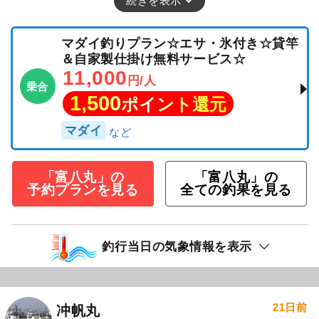
続きを表示
マダイ釣りプラン☆エサ・氷付き☆貸竿
＆自家製仕掛け無料サービス☆
11,000
円/人
乗合
1,500
ポイント還元
マダイ
「富八丸」の
「富八丸」の
予約プランを見る
全ての釣果を見る
釣行当日の気象情報を表示
21日前
冲帆丸