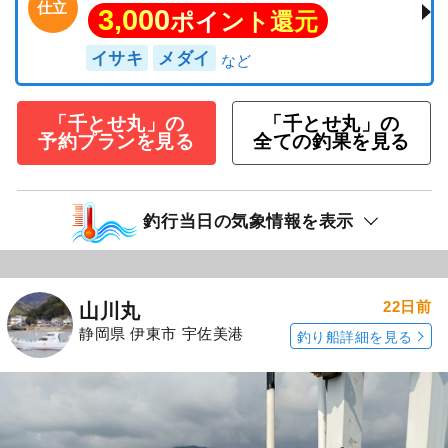
仕立
3,000
ポイント還元
イサキ
メダイ
「千とせ丸」の
「千とせ丸」の
予約プランを見る
全ての釣果を見る
釣行当日の気象情報を表示
22日前
山川丸
静岡県 伊東市 宇佐美港
釣り船詳細を見る