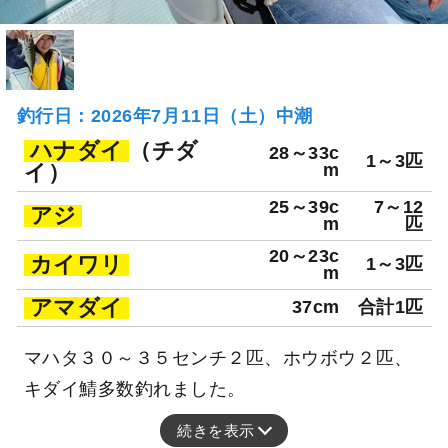
釣行日：2026年7月11日（土）中潮
ハナダイ
（チダ
28～33c
1～3匹
イ）
m
25～39c
7～12
アジ
m
匹
20～23c
カイワリ
1～3匹
m
アマダイ
37cm
合計1匹
マハタ３０～３５センチ２匹、ホウボウ２匹、
キダイ鯖多数釣れました。
続きを表示