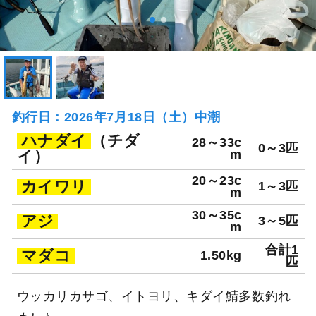
釣行日：2026年7月18日（土）中潮
ハナダイ
（チダ
28～33c
0～3匹
イ）
m
20～23c
カイワリ
1～3匹
m
30～35c
アジ
3～5匹
m
合計1
マダコ
1.50kg
匹
ウッカリカサゴ、イトヨリ、キダイ鯖多数釣れ