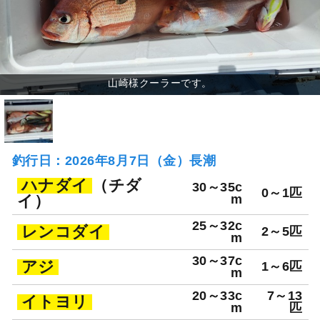
釣行日：2026年8月7日（金）長潮
ハナダイ
（チダ
30～35c
0～1匹
イ）
m
25～32c
レンコダイ
2～5匹
m
30～37c
アジ
1～6匹
m
20～33c
7～13
イトヨリ
m
匹