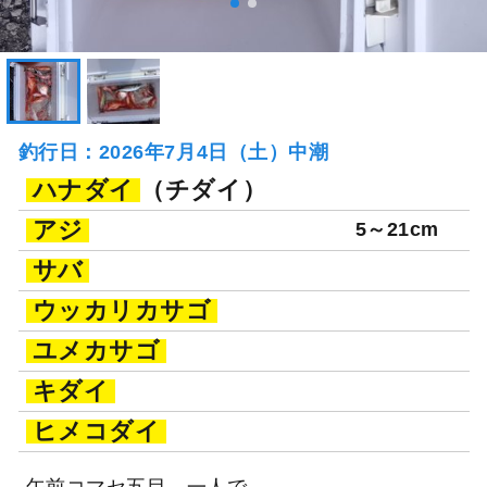
釣行日：2026年7月4日（土）中潮
ハナダイ
（チダイ）
アジ
5～21cm
サバ
ウッカリカサゴ
ユメカサゴ
キダイ
ヒメコダイ
午前コマセ五目、一人で。