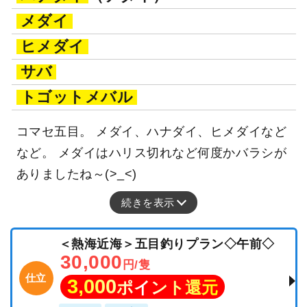
メダイ
ヒメダイ
サバ
トゴットメバル
コマセ五目。 メダイ、ハナダイ、ヒメダイなど
など。 メダイはハリス切れなど何度かバラシが
ありましたね～(>_<)
続きを表示
＜熱海近海＞五目釣りプラン◇午前◇
30,000
円/隻
仕立
3,000
ポイント還元