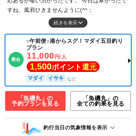
応あるが喰い渋かったです。 今日は寒かったで
すね、風邪ひきませんように(^^；
続きを表示
○午前便○港からスグ！マダイ五目釣り
プラン
11,000
円/人
乗合
1,500
ポイント還元
マダイ
イサキ
「魚磯丸」の
「魚磯丸」の
予約プランを見る
全ての釣果を見る
釣行当日の気象情報を表示