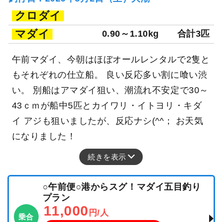
クロダイ
マダイ
0.90～1.10kg
合計3匹
午前マダイ、今朝はほぼオールレンタルで2隻と
もそれぞれの仕立船。 良い反応多い割に喰い渋
い。 別船はアマダイ狙い、潮流れ不安定で30～
43ｃｍが船中5匹とカイワリ・イトヨリ・キダ
イ アジも狙いましたが、反応ナシ(^^； お天気
になりました！
続きを表示
○午前便○港からスグ！マダイ五目釣り
プラン
11,000
円/人
乗合