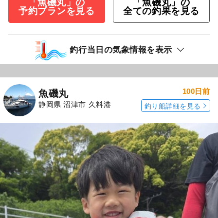
「魚磯丸」の
「魚磯丸」の
予約プランを見る
全ての釣果を見る
釣行当日の気象情報を表示
100日前
魚磯丸
静岡県 沼津市 久料港
釣り船詳細を見る