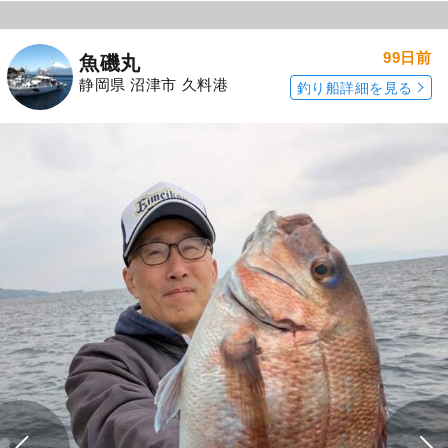
99日前
魚磯丸
静岡県 沼津市 久料港
釣り船詳細を見る