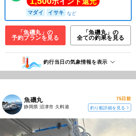
1,500
ポイント還元
マダイ
イサキ
「魚磯丸」の
「魚磯丸」の
予約プランを見る
全ての釣果を見る
釣行当日の気象情報を表示
75日前
魚磯丸
静岡県 沼津市 久料港
釣り船詳細を見る