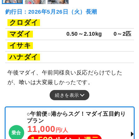
釣行日：2026年5月26日（火）長潮
クロダイ
マダイ
0.50～2.10kg
0～2匹
イサキ
ハナダイ
午後マダイ、午前同様良い反応だらけでした
が、喰いは大変厳しかったです。
続きを表示
○午前便○港からスグ！マダイ五目釣り
プラン
11,000
円/人
乗合