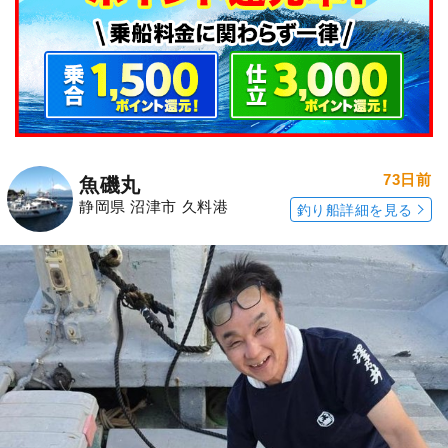
73日前
魚磯丸
静岡県 沼津市 久料港
釣り船詳細を見る