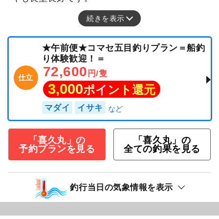
続きを表示
★午前便★コマセ五目釣りプラン＝船釣
り体験歓迎！＝
72,600
円/隻
仕立
3,000
ポイント還元
マダイ
イサキ
「喜久丸」の
「喜久丸」の
予約プランを見る
全ての釣果を見る
釣行当日の気象情報を表示