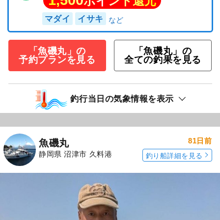
ポイント還元
マダイ
イサキ
「魚磯丸」の
「魚磯丸」の
予約プランを見る
全ての釣果を見る
釣行当日の気象情報を表示
81日前
魚磯丸
静岡県 沼津市 久料港
釣り船詳細を見る