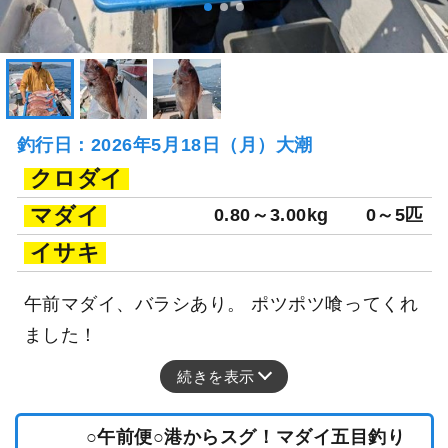
釣行日：2026年5月18日（月）大潮
クロダイ
マダイ
0.80～3.00kg
0～5匹
イサキ
午前マダイ、バラシあり。 ポツポツ喰ってくれ
ました！
続きを表示
○午前便○港からスグ！マダイ五目釣り