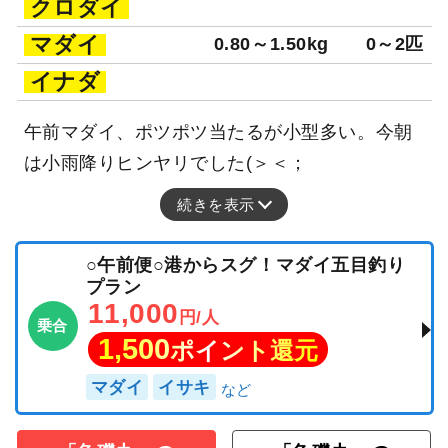
クロダイ
マダイ
0.80～1.50kg
0～2匹
イナダ
午前マダイ、ポツポツ当たるが小型多い。今朝
は小雨降りヒンヤリでした(＞＜；
続きを表示
○午前便○港からスグ！マダイ五目釣り
プラン
11,000
円/人
乗合
1,500
ポイント還元
マダイ
イサキ