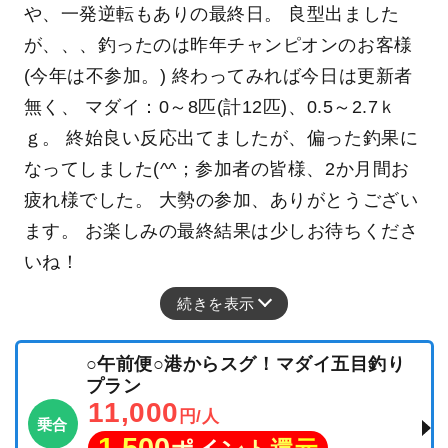
や、一発逆転もありの最終日。 良型出ました
が、、、釣ったのは昨年チャンピオンのお客様
(今年は不参加。) 終わってみれば今日は更新者
無く、 マダイ：0～8匹(計12匹)、0.5～2.7ｋ
ｇ。 終始良い反応出てましたが、偏った釣果に
なってしました(^^；参加者の皆様、2か月間お
疲れ様でした。 大勢の参加、ありがとうござい
ます。 お楽しみの最終結果は少しお待ちくださ
いね！
続きを表示
○午前便○港からスグ！マダイ五目釣り
プラン
11,000
円/人
乗合
1,500