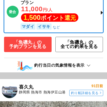
プラン
11,000
円/人
乗合
1,500
ポイント還元
マダイ
イサキ
「魚磯丸」の
「魚磯丸」の
予約プランを見る
全ての釣果を見る
釣行当日の気象情報を表示
91日前
喜久丸
静岡県 熱海市 熱海伊豆山港
釣り船詳細を見る