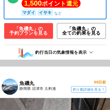
1,500
ポイント還元
マダイ
イサキ
「魚磯丸」の
「魚磯丸」の
予約プランを見る
全ての釣果を見る
釣行当日の気象情報を表示
99日前
魚磯丸
静岡県 沼津市 久料港
釣り船詳細を見る