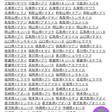
大阪府×サワラ
大阪府×ブリ
大阪府×キジハタ
大阪府×スズキ
兵庫県×ブリ
兵庫県×マダイ
兵庫県×マダコ
兵庫県×サワラ
兵庫県×ヒラメ
和歌山県×マダイ
和歌山県×マアジ
和歌山県×ブリ
和歌山県×イサキ
和歌山県×マサバ
鳥取県×ケンサキイカ
鳥取県×マアジ
鳥取県×アオリイカ
鳥取県×スルメイカ
鳥取県×マダイ
岡山県×スズキ
岡山県×マダイ
岡山県×ヒラメ
岡山県×キジハタ
岡山県×マゴチ
広島県×マダイ
広島県×キジハタ
広島県×ブリ
広島県×サワラ
広島県×アオリイカ
山口県×マダイ
山口県×ケンサキイカ
山口県×キジハタ
山口県×ヒラマサ
山口県×アオリイカ
徳島県×ブリ
徳島県×マアジ
徳島県×チダイ
徳島県×イサキ
徳島県×キダイ
香川県×マダイ
香川県×アオリイカ
香川県×マゴチ
香川県×キジハタ
香川県×ショウサイフグ
愛媛県×マダイ
愛媛県×ブリ
愛媛県×キジハタ
愛媛県×タチウオ
愛媛県×サワラ
高知県×カンパチ
高知県×アカアマダイ
高知県×イサキ
高知県×マダイ
高知県×ケンサキイカ
福岡県×マダイ
福岡県×ヤリイカ
福岡県×ケンサキイカ
福岡県×ヒラマサ
福岡県×ブリ
佐賀県×マダイ
佐賀県×ヒラマサ
佐賀県×イサキ
佐賀県×アカアマダイ
佐賀県×ヤリイカ
長崎県×マダイ
長崎県×キジハタ
長崎県×オオモンハタ
長崎県×アオハタ
長崎県×ブリ
熊本県×マダイ
熊本県×ヒラメ
熊本県×メバル
熊本県×キジハタ
熊本県×カサゴ
鹿児島県×マダイ
鹿児島県×ケンサキイカ
鹿児島県×アオハタ
鹿児島県×アオリイカ
鹿児島県×カンパチ
沖縄県×スジアラ
沖縄県×キハダ