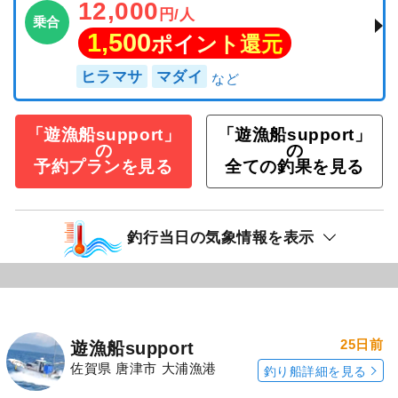
12,000
円/人
乗合
1,500
ポイント還元
ヒラマサ
マダイ
「遊漁船support」
「遊漁船support」
の
の
予約プランを見る
全ての釣果を見る
釣行当日の気象情報を表示
25日前
遊漁船support
佐賀県 唐津市 大浦漁港
釣り船詳細を見る