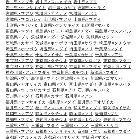
岩手県×マダラ
岩手県×スルメイカ
岩手県×ブリ
岩手県×ケンサキイカ
岩手県×カサゴ
宮城県×ヒラメ
宮城県×マアジ
宮城県×アイナメ
宮城県×メバル
宮城県×マコガレイ
山形県×マアジ
山形県×マダイ
山形県×キジハタ
山形県×ケンサキイカ
山形県×マハタ
福島県×マダイ
福島県×ヒラメ
福島県×チダイ
福島県×ウスメバル
福島県×ブリ
茨城県×マダイ
茨城県×ブリ
茨城県×ヒラメ
茨城県×カサゴ
茨城県×ホウボウ
埼玉県×サワラ
埼玉県×タチウオ
埼玉県×ホウボウ
埼玉県×マダイ
埼玉県×ブリ
千葉県×マダイ
千葉県×ヒラメ
千葉県×イサキ
千葉県×カサゴ
千葉県×マアジ
東京都×マアジ
東京都×タチウオ
東京都×シロギス
東京都×マダコ
東京都×サワラ
神奈川県×マアジ
神奈川県×マダイ
神奈川県×ブリ
神奈川県×アカアマダイ
神奈川県×タチウオ
新潟県×マダイ
新潟県×ブリ
新潟県×マアジ
新潟県×キダイ
新潟県×ゴマサバ
富山県×アオリイカ
富山県×ブリ
富山県×マダイ
富山県×キジハタ
富山県×ウッカリカサゴ
石川県×ブリ
石川県×キジハタ
石川県×マダイ
石川県×カサゴ
石川県×マアジ
福井県×ケンサキイカ
福井県×マダイ
福井県×アオリイカ
福井県×マアジ
福井県×スルメイカ
静岡県×マダイ
静岡県×イサキ
静岡県×マアジ
静岡県×タチウオ
静岡県×ブリ
愛知県×ブリ
愛知県×マダイ
愛知県×タチウオ
愛知県×ホウボウ
愛知県×マアジ
三重県×ブリ
三重県×マダイ
三重県×ヒラメ
三重県×カサゴ
三重県×マアジ
京都府×ケンサキイカ
京都府×ブリ
京都府×マダイ
京都府×スルメイカ
京都府×アオリイカ
大阪府×マダイ