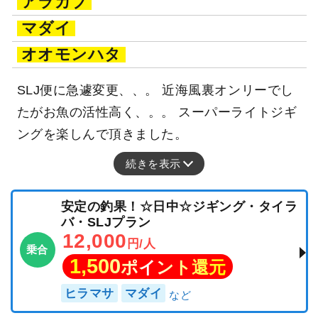
アラカブ
マダイ
オオモンハタ
SLJ便に急遽変更、、。 近海風裏オンリーでし
たがお魚の活性高く、。。 スーパーライトジギ
ングを楽しんで頂きました。
続きを表示
安定の釣果！☆日中☆ジギング・タイラ
バ・SLJプラン
12,000
円/人
乗合
1,500
ポイント還元
ヒラマサ
マダイ