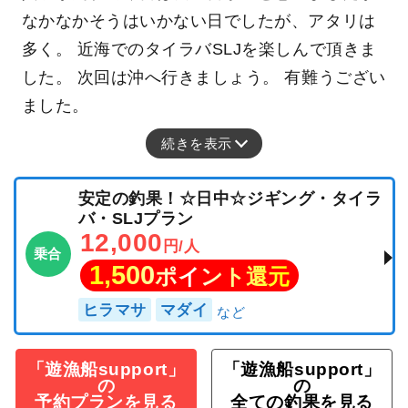
なかなかそうはいかない日でしたが、アタリは
多く。 近海でのタイラバSLJを楽しんで頂きま
した。 次回は沖へ行きましょう。 有難うござい
ました。
続きを表示
安定の釣果！☆日中☆ジギング・タイラ
バ・SLJプラン
12,000
円/人
乗合
1,500
ポイント還元
ヒラマサ
マダイ
「遊漁船support」
「遊漁船support」
の
の
予約プランを見る
全ての釣果を見る