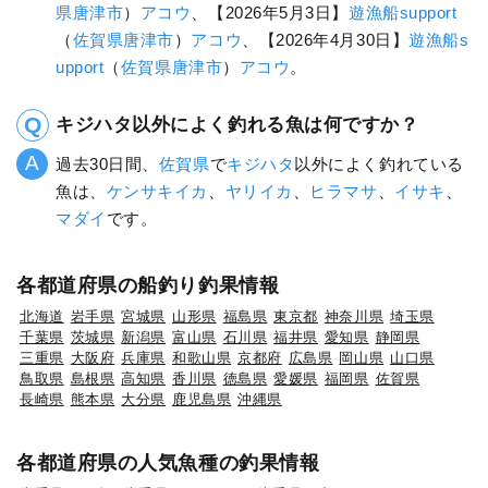
県
唐津市
）
アコウ
、【2026年5月3日】
遊漁船support
（
佐賀県
唐津市
）
アコウ
、【2026年4月30日】
遊漁船s
upport
（
佐賀県
唐津市
）
アコウ
。
キジハタ以外によく釣れる魚は何ですか？
過去30日間、
佐賀県
で
キジハタ
以外によく釣れている
魚は、
ケンサキイカ
、
ヤリイカ
、
ヒラマサ
、
イサキ
、
マダイ
です。
各都道府県の船釣り釣果情報
北海道
岩手県
宮城県
山形県
福島県
東京都
神奈川県
埼玉県
千葉県
茨城県
新潟県
富山県
石川県
福井県
愛知県
静岡県
三重県
大阪府
兵庫県
和歌山県
京都府
広島県
岡山県
山口県
鳥取県
島根県
高知県
香川県
徳島県
愛媛県
福岡県
佐賀県
長崎県
熊本県
大分県
鹿児島県
沖縄県
各都道府県の人気魚種の釣果情報