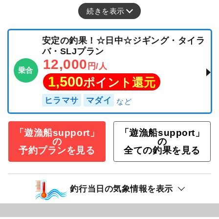
続きを表示
安定の釣果！☆日中☆ジギング・タイラ
バ・SLJプラン
12,000
円/人
乗合
1,500
ポイント還元
ヒラマサ
マダイ
「遊漁船support」
「遊漁船support」
の
の
予約プランを見る
全ての釣果を見る
釣行当日の気象情報を表示