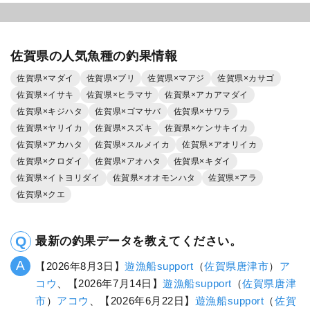
佐賀県の人気魚種の釣果情報
佐賀県×マダイ
佐賀県×ブリ
佐賀県×マアジ
佐賀県×カサゴ
佐賀県×イサキ
佐賀県×ヒラマサ
佐賀県×アカアマダイ
佐賀県×キジハタ
佐賀県×ゴマサバ
佐賀県×サワラ
佐賀県×ヤリイカ
佐賀県×スズキ
佐賀県×ケンサキイカ
佐賀県×アカハタ
佐賀県×スルメイカ
佐賀県×アオリイカ
佐賀県×クロダイ
佐賀県×アオハタ
佐賀県×キダイ
佐賀県×イトヨリダイ
佐賀県×オオモンハタ
佐賀県×アラ
佐賀県×クエ
最新の釣果データを教えてください。
【2026年8月3日】
遊漁船support
（
佐賀県
唐津市
）
ア
コウ
、【2026年7月14日】
遊漁船support
（
佐賀県
唐津
市
）
アコウ
、【2026年6月22日】
遊漁船support
（
佐賀