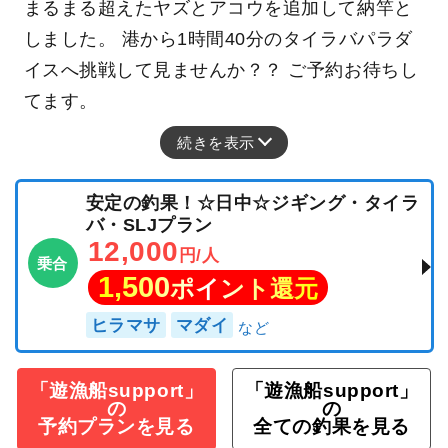
まるまる超えたヤズとアコウを追加して納竿と
しました。 港から1時間40分のタイラバパラダ
イスへ挑戦して見ませんか？？ ご予約お待ちし
てます。
続きを表示
安定の釣果！☆日中☆ジギング・タイラ
バ・SLJプラン
12,000
円/人
乗合
1,500
ポイント還元
ヒラマサ
マダイ
「遊漁船support」
「遊漁船support」
の
の
予約プランを見る
全ての釣果を見る