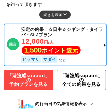
を釣って頂きます
続きを表示
安定の釣果！☆日中☆ジギング・タイラ
バ・SLJプラン
12,000
円/人
乗合
1,500
ポイント還元
ヒラマサ
マダイ
「遊漁船support」
「遊漁船support」
の
の
予約プランを見る
全ての釣果を見る
釣行当日の気象情報を表示