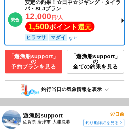
安定の釣果！☆日中☆ジギング・タイラ
バ・SLJプラン
12,000
円/人
乗合
1,500
ポイント還元
ヒラマサ
マダイ
「遊漁船support」
「遊漁船support」
の
の
予約プランを見る
全ての釣果を見る
釣行当日の気象情報を表示
97日前
遊漁船support
佐賀県 唐津市 大浦漁港
釣り船詳細を見る