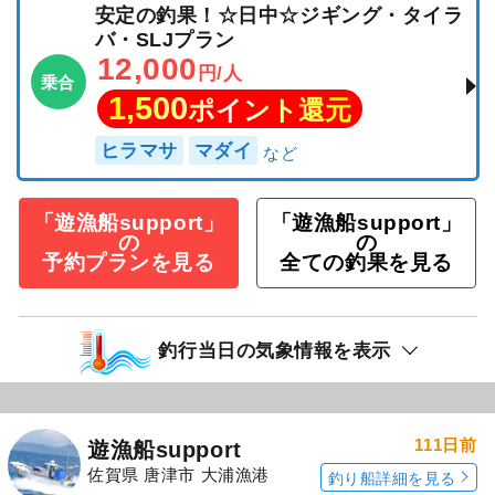
安定の釣果！☆日中☆ジギング・タイラ
バ・SLJプラン
12,000
円/人
乗合
1,500
ポイント還元
ヒラマサ
マダイ
「遊漁船support」
「遊漁船support」
の
の
予約プランを見る
全ての釣果を見る
釣行当日の気象情報を表示
111日前
遊漁船support
佐賀県 唐津市 大浦漁港
釣り船詳細を見る