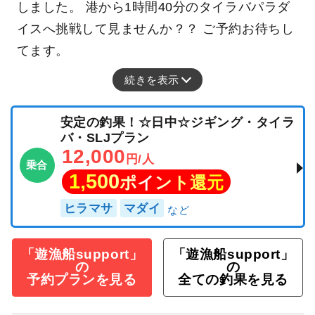
しました。 港から1時間40分のタイラバパラダ
イスへ挑戦して見ませんか？？ ご予約お待ちし
てます。
続きを表示
安定の釣果！☆日中☆ジギング・タイラ
バ・SLJプラン
12,000
円/人
乗合
1,500
ポイント還元
ヒラマサ
マダイ
「遊漁船support」
「遊漁船support」
の
の
予約プランを見る
全ての釣果を見る