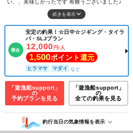
い、、美味しかったです 有難うございました♪
続きを表示
安定の釣果！☆日中☆ジギング・タイラ
バ・SLJプラン
12,000
円/人
乗合
1,500
ポイント還元
ヒラマサ
マダイ
「遊漁船support」
「遊漁船support」
の
の
予約プランを見る
全ての釣果を見る
釣行当日の気象情報を表示