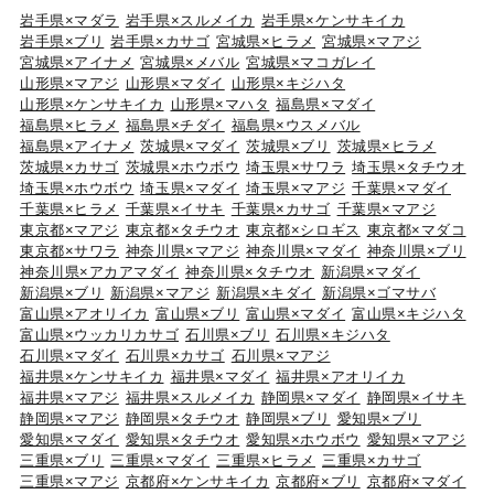
岩手県×マダラ
岩手県×スルメイカ
岩手県×ケンサキイカ
岩手県×ブリ
岩手県×カサゴ
宮城県×ヒラメ
宮城県×マアジ
宮城県×アイナメ
宮城県×メバル
宮城県×マコガレイ
山形県×マアジ
山形県×マダイ
山形県×キジハタ
山形県×ケンサキイカ
山形県×マハタ
福島県×マダイ
福島県×ヒラメ
福島県×チダイ
福島県×ウスメバル
福島県×アイナメ
茨城県×マダイ
茨城県×ブリ
茨城県×ヒラメ
茨城県×カサゴ
茨城県×ホウボウ
埼玉県×サワラ
埼玉県×タチウオ
埼玉県×ホウボウ
埼玉県×マダイ
埼玉県×マアジ
千葉県×マダイ
千葉県×ヒラメ
千葉県×イサキ
千葉県×カサゴ
千葉県×マアジ
東京都×マアジ
東京都×タチウオ
東京都×シロギス
東京都×マダコ
東京都×サワラ
神奈川県×マアジ
神奈川県×マダイ
神奈川県×ブリ
神奈川県×アカアマダイ
神奈川県×タチウオ
新潟県×マダイ
新潟県×ブリ
新潟県×マアジ
新潟県×キダイ
新潟県×ゴマサバ
富山県×アオリイカ
富山県×ブリ
富山県×マダイ
富山県×キジハタ
富山県×ウッカリカサゴ
石川県×ブリ
石川県×キジハタ
石川県×マダイ
石川県×カサゴ
石川県×マアジ
福井県×ケンサキイカ
福井県×マダイ
福井県×アオリイカ
福井県×マアジ
福井県×スルメイカ
静岡県×マダイ
静岡県×イサキ
静岡県×マアジ
静岡県×タチウオ
静岡県×ブリ
愛知県×ブリ
愛知県×マダイ
愛知県×タチウオ
愛知県×ホウボウ
愛知県×マアジ
三重県×ブリ
三重県×マダイ
三重県×ヒラメ
三重県×カサゴ
三重県×マアジ
京都府×ケンサキイカ
京都府×ブリ
京都府×マダイ