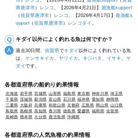
県
唐津市
）
レンコ
、【2026年4月21日】
遊漁船support
（
佐賀県
唐津市
）
レンコ
、【2026年4月17日】
遊漁船s
upport
（
佐賀県
唐津市
）
レンコダイ
。
キダイ以外によく釣れる魚は何ですか？
過去30日間、
佐賀県
で
キダイ
以外によく釣れている魚
は、
ケンサキイカ
、
ヤリイカ
、
キジハタ
、
イサキ
、
マ
ダイ
です。
各都道府県の船釣り釣果情報
北海道
岩手県
宮城県
山形県
福島県
東京都
神奈川県
埼玉県
千葉県
茨城県
新潟県
富山県
石川県
福井県
愛知県
静岡県
三重県
大阪府
兵庫県
和歌山県
京都府
広島県
岡山県
山口県
鳥取県
島根県
高知県
香川県
徳島県
愛媛県
福岡県
佐賀県
長崎県
熊本県
大分県
鹿児島県
沖縄県
各都道府県の人気魚種の釣果情報