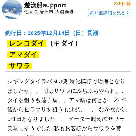
239日前
遊漁船support
佐賀県 唐津市 大浦漁港
釣り船詳細を見る
釣行日：2025年12月14日（日）長潮
レンコダイ
（キダイ）
アマダイ
サワラ
ジギングタイラバSLJ便 時化模様で近海となり
ましたが、、 朝はサワラにぶちぶちやられ、、
タイを狙うも蓮子鯛、、アマ鯛は何とか一本 午
後からヒラマサを狙うも沈黙、、、 なかなか渋
い1日となりました、、 メーター超えのサワラ
美味しそうでした 私もお客様からサワラを貰