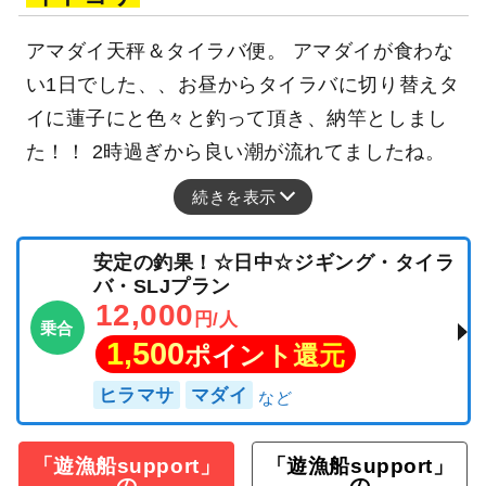
アマダイ天秤＆タイラバ便。 アマダイが食わな
い1日でした、、お昼からタイラバに切り替えタ
イに蓮子にと色々と釣って頂き、納竿としまし
た！！ 2時過ぎから良い潮が流れてましたね。
続きを表示
安定の釣果！☆日中☆ジギング・タイラ
バ・SLJプラン
12,000
円/人
乗合
1,500
ポイント還元
ヒラマサ
マダイ
「遊漁船support」
「遊漁船support」
の
の