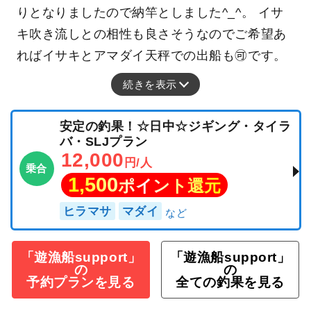
りとなりましたので納竿としました^_^。 イサ
キ吹き流しとの相性も良さそうなのでご希望あ
ればイサキとアマダイ天秤での出船も🉑です。
続きを表示
安定の釣果！☆日中☆ジギング・タイラ
バ・SLJプラン
12,000
円/人
乗合
1,500
ポイント還元
ヒラマサ
マダイ
「遊漁船support」
「遊漁船support」
の
の
予約プランを見る
全ての釣果を見る