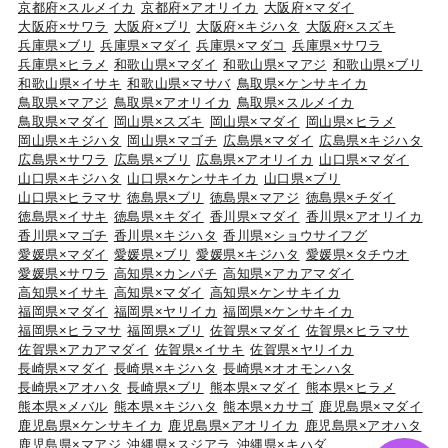
京都府×スルメイカ
京都府×アオリイカ
大阪府×マダイ
大阪府×サワラ
大阪府×ブリ
大阪府×キジハタ
大阪府×スズキ
兵庫県×ブリ
兵庫県×マダイ
兵庫県×マダコ
兵庫県×サワラ
兵庫県×ヒラメ
和歌山県×マダイ
和歌山県×マアジ
和歌山県×ブリ
和歌山県×イサキ
和歌山県×マサバ
鳥取県×ケンサキイカ
鳥取県×マアジ
鳥取県×アオリイカ
鳥取県×スルメイカ
鳥取県×マダイ
岡山県×スズキ
岡山県×マダイ
岡山県×ヒラメ
岡山県×キジハタ
岡山県×マゴチ
広島県×マダイ
広島県×キジハタ
広島県×サワラ
広島県×ブリ
広島県×アオリイカ
山口県×マダイ
山口県×キジハタ
山口県×ケンサキイカ
山口県×ブリ
山口県×ヒラマサ
徳島県×ブリ
徳島県×マアジ
徳島県×チダイ
徳島県×イサキ
徳島県×キダイ
香川県×マダイ
香川県×アオリイカ
香川県×マゴチ
香川県×キジハタ
香川県×ショウサイフグ
愛媛県×マダイ
愛媛県×ブリ
愛媛県×キジハタ
愛媛県×タチウオ
愛媛県×サワラ
高知県×カンパチ
高知県×アカアマダイ
高知県×イサキ
高知県×マダイ
高知県×ケンサキイカ
福岡県×マダイ
福岡県×ヤリイカ
福岡県×ケンサキイカ
福岡県×ヒラマサ
福岡県×ブリ
佐賀県×マダイ
佐賀県×ヒラマサ
佐賀県×アカアマダイ
佐賀県×イサキ
佐賀県×ヤリイカ
長崎県×マダイ
長崎県×キジハタ
長崎県×オオモンハタ
長崎県×アオハタ
長崎県×ブリ
熊本県×マダイ
熊本県×ヒラメ
熊本県×メバル
熊本県×キジハタ
熊本県×カサゴ
鹿児島県×マダイ
鹿児島県×ケンサキイカ
鹿児島県×アオリイカ
鹿児島県×アオハタ
鹿児島県×マアジ
沖縄県×スジアラ
沖縄県×キハダ