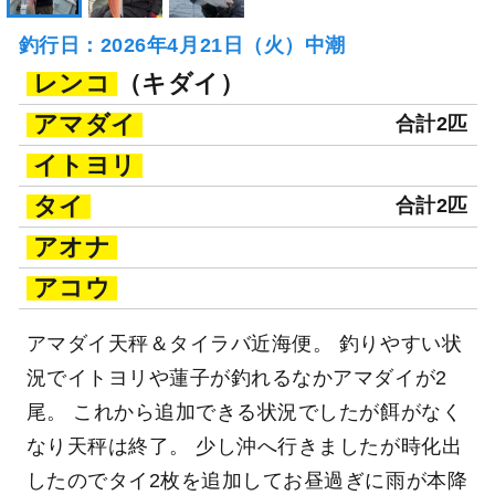
釣行日：2026年4月21日（火）中潮
レンコ
（キダイ）
アマダイ
合計2匹
イトヨリ
タイ
合計2匹
アオナ
アコウ
アマダイ天秤＆タイラバ近海便。 釣りやすい状
況でイトヨリや蓮子が釣れるなかアマダイが2
尾。 これから追加できる状況でしたが餌がなく
なり天秤は終了。 少し沖へ行きましたが時化出
したのでタイ2枚を追加してお昼過ぎに雨が本降