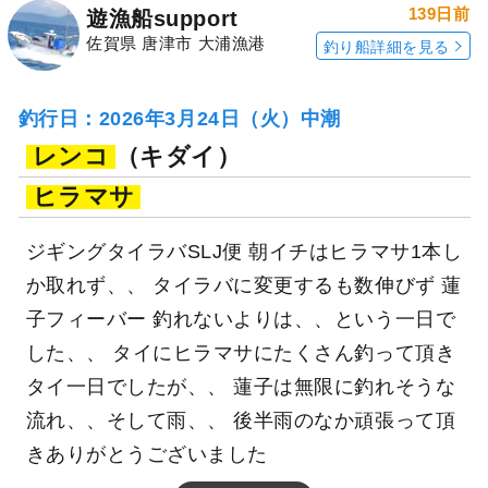
139日前
遊漁船support
佐賀県 唐津市 大浦漁港
釣り船詳細を見る
釣行日：2026年3月24日（火）中潮
レンコ
（キダイ）
ヒラマサ
ジギングタイラバSLJ便 朝イチはヒラマサ1本し
か取れず、、 タイラバに変更するも数伸びず 蓮
子フィーバー 釣れないよりは、、という一日で
した、、 タイにヒラマサにたくさん釣って頂き
タイ一日でしたが、、 蓮子は無限に釣れそうな
流れ、、そして雨、、 後半雨のなか頑張って頂
きありがとうございました