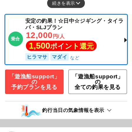
続きを表示
安定の釣果！☆日中☆ジギング・タイラ
バ・SLJプラン
12,000
円/人
乗合
1,500
ポイント還元
ヒラマサ
マダイ
「遊漁船support」
「遊漁船support」
の
の
予約プランを見る
全ての釣果を見る
釣行当日の気象情報を表示