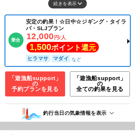
続きを表示
安定の釣果！☆日中☆ジギング・タイラ
バ・SLJプラン
12,000
円/人
乗合
1,500
ポイント還元
ヒラマサ
マダイ
「遊漁船support」
「遊漁船support」
の
の
予約プランを見る
全ての釣果を見る
釣行当日の気象情報を表示