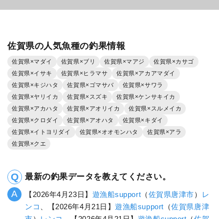
佐賀県の人気魚種の釣果情報
佐賀県×マダイ
佐賀県×ブリ
佐賀県×マアジ
佐賀県×カサゴ
佐賀県×イサキ
佐賀県×ヒラマサ
佐賀県×アカアマダイ
佐賀県×キジハタ
佐賀県×ゴマサバ
佐賀県×サワラ
佐賀県×ヤリイカ
佐賀県×スズキ
佐賀県×ケンサキイカ
佐賀県×アカハタ
佐賀県×アオリイカ
佐賀県×スルメイカ
佐賀県×クロダイ
佐賀県×アオハタ
佐賀県×キダイ
佐賀県×イトヨリダイ
佐賀県×オオモンハタ
佐賀県×アラ
佐賀県×クエ
最新の釣果データを教えてください。
【2026年4月23日】
遊漁船support
（
佐賀県
唐津市
）
レ
ンコ
、【2026年4月21日】
遊漁船support
（
佐賀県
唐津
市
）
レンコ
、【2026年4月21日】
遊漁船support
（
佐賀