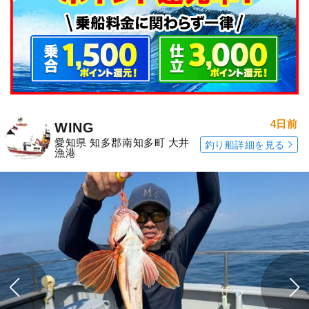
4日前
WING
愛知県 知多郡南知多町 大井
釣り船詳細を見る
漁港