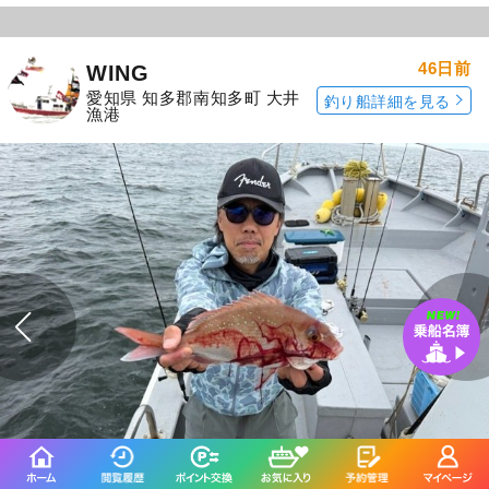
46日前
WING
愛知県 知多郡南知多町 大井
釣り船詳細を見る
漁港