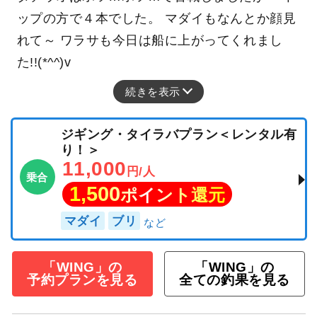
ップの方で４本でした。 マダイもなんとか顔見
れて～ ワラサも今日は船に上がってくれまし
た!!(*^^)v
続きを表示
ジギング・タイラバプラン＜レンタル有
り！＞
11,000
円/人
乗合
1,500
ポイント還元
マダイ
ブリ
「WING」の
「WING」の
予約プランを見る
全ての釣果を見る