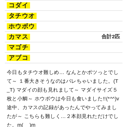
コダイ
タチウオ
ホウボウ
カマス
合計2匹
マゴチ
アブコ
今日もタチウオ難しめ… なんとかポツっとでし
て～ １番大きそうなのはバレちゃいました。(T
_T) マダイの顔も見れまして～ マダイサイズ５
枚と小鯛～ ホウボウは今日も食いました!!(*^^)v
途中、カマスの記録があったんでやってみまし
たが～ こちらも難しく…２本顔見れただけでし
た。m(__)m