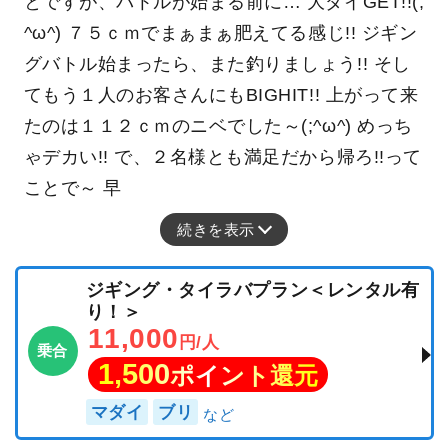
とですが、バトルが始まる前に… 大ダイGET!!(;
^ω^) ７５ｃｍでまぁまぁ肥えてる感じ!! ジギン
グバトル始まったら、また釣りましょう!! そし
てもう１人のお客さんにもBIGHIT!! 上がって来
たのは１１２ｃｍのニベでした～(;^ω^) めっち
ゃデカい!! で、２名様とも満足だから帰ろ!!って
ことで～ 早
続きを表示
ジギング・タイラバプラン＜レンタル有
り！＞
11,000
円/人
乗合
1,500
ポイント還元
マダイ
ブリ