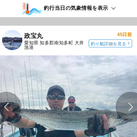
釣行当日の気象情報を表示
45日前
政宝丸
愛知県 知多郡南知多町 大井
釣り船詳細を見る
漁港