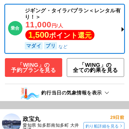
ジギング・タイラバプラン＜レンタル有
り！＞
11,000
円/人
乗合
1,500
ポイント還元
マダイ
ブリ
「WING」の
「WING」の
予約プランを見る
全ての釣果を見る
釣行当日の気象情報を表示
29日前
政宝丸
愛知県 知多郡南知多町 大井
釣り船詳細を見る