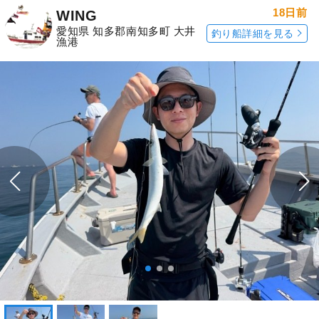
18日前
WING
愛知県 知多郡南知多町 大井
釣り船詳細を見る
漁港