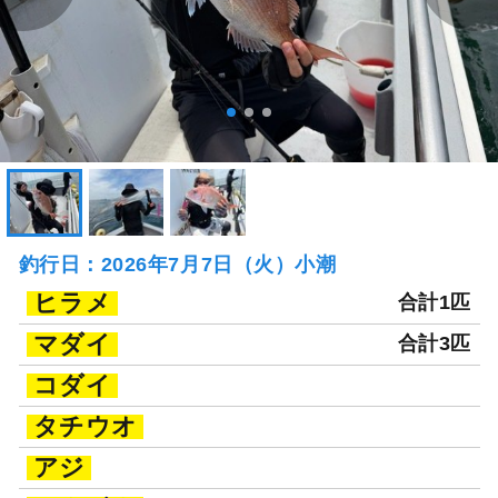
釣行日：2026年7月7日（火）小潮
ヒラメ
合計1匹
マダイ
合計3匹
コダイ
タチウオ
アジ