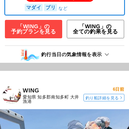
マダイ
ブリ
「WING」の
「WING」の
予約プランを見る
全ての釣果を見る
釣行当日の気象情報を表示
6日前
WING
愛知県 知多郡南知多町 大井
釣り船詳細を見る
漁港