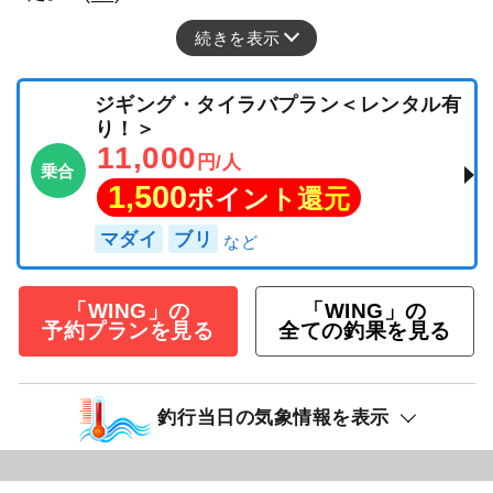
続きを表示
ジギング・タイラバプラン＜レンタル有
り！＞
11,000
円/人
乗合
1,500
ポイント還元
マダイ
ブリ
「WING」の
「WING」の
予約プランを見る
全ての釣果を見る
釣行当日の気象情報を表示