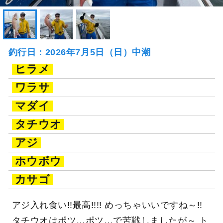
釣行日：2026年7月5日（日）中潮
ヒラメ
ワラサ
マダイ
タチウオ
アジ
ホウボウ
カサゴ
アジ入れ食い!!最高!!!! めっちゃいいですね～!!
タチウオはポツ…ポツ…で苦戦しましたが～ ト