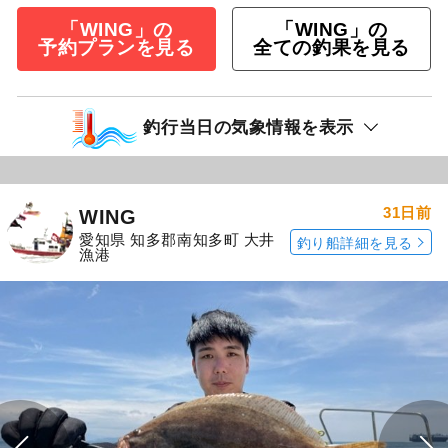
「WING」の
「WING」の
予約プランを見る
全ての釣果を見る
釣行当日の気象情報を表示
31日前
WING
愛知県 知多郡南知多町 大井
釣り船詳細を見る
漁港