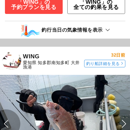
「WING」の
「WING」の
予約プランを見る
全ての釣果を見る
釣行当日の気象情報を表示
32日前
WING
愛知県 知多郡南知多町 大井
釣り船詳細を見る
漁港