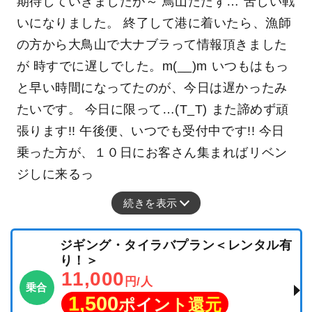
期待していきましたが～ 鳥山たたず… 苦しい戦
いになりました。 終了して港に着いたら、漁師
の方から大鳥山で大ナブラって情報頂きました
が 時すでに遅しでした。m(__)m いつもはもっ
と早い時間になってたのが、今日は遅かったみ
たいです。 今日に限って…(T_T) また諦めず頑
張ります!! 午後便、いつでも受付中です!! 今日
乗った方が、１０日にお客さん集まればリベン
ジしに来るっ
続きを表示
ジギング・タイラバプラン＜レンタル有
り！＞
11,000
円/人
乗合
1,500
ポイント還元