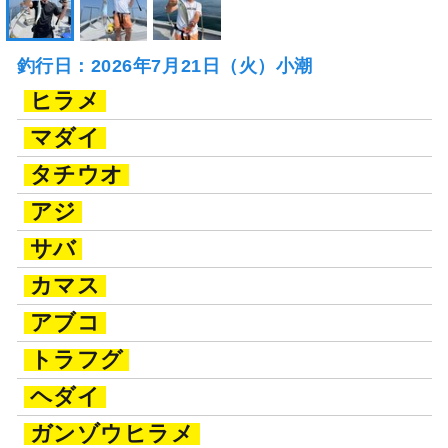
釣行日：2026年7月21日（火）小潮
ヒラメ
マダイ
タチウオ
アジ
サバ
カマス
アブコ
トラフグ
ヘダイ
ガンゾウヒラメ