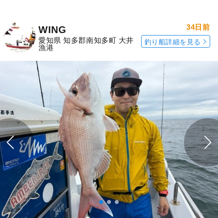
34日前
WING
愛知県 知多郡南知多町 大井
釣り船詳細を見る
漁港