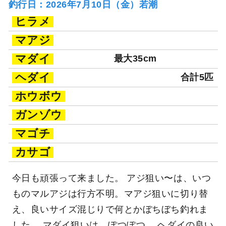
釣行日：2026年7月10日（金）若潮
ヒラメ
マアジ
マダイ
最大35cm
ヘダイ
合計5匹
ホウボウ
ガンゾウ
マゴチ
カサゴ
今日も頑張って来ました。 アジ狙い〜は、いつ
ものマルアジは行方不明。マアジ狙いに切り替
え、良いサイズ混じりで何とかぼちぼち釣れま
した。 マダイ狙いは、ぽつぽつ、 ヘダイの良い