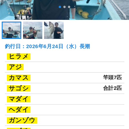
釣行日：2026年6月24日（水）長潮
ヒラメ
アジ
カマス
竿頭7匹
サゴシ
合計2匹
マダイ
ヘダイ
ガンゾウ