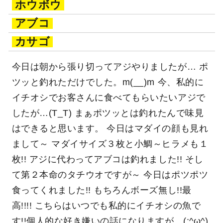
ホウボウ
アブコ
カサゴ
今日は朝から張り切ってアジやりましたが… ポ
ツッと釣れただけでした。m(__)m 今、私的に
イチオシでお客さんに食べてもらいたいアジで
したが…(T_T) まぁポツッとは釣れたんで味見
はできると思います。 今日はマダイの顔も見れ
まして～ マダイサイズ３枚と小鯛～ヒラメも１
枚!! アジに代わってアブコは釣れました!! そし
て第２本命のタチウオですが～ 今日はポツポツ
食ってくれました!! もちろんボーズ無し!!最
高!!!! こちらはいつでも私的にイチオシの魚で
す!!個人的な好き嫌いの話になりますが…(;^ω^)