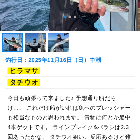
釣行日：2025年11月16日（日）中潮
ヒラマサ
タチウオ
今日も頑張って来ました♪ 予想通り船だら
け…。 これだけ船がいれば魚へのプレッシャー
も相当なものと思われます。 青物は何とか船中
4本ゲットです。 ラインブレイク&バラシは2.3
回あったかな。 タチウオ狙い、反応あるけど難