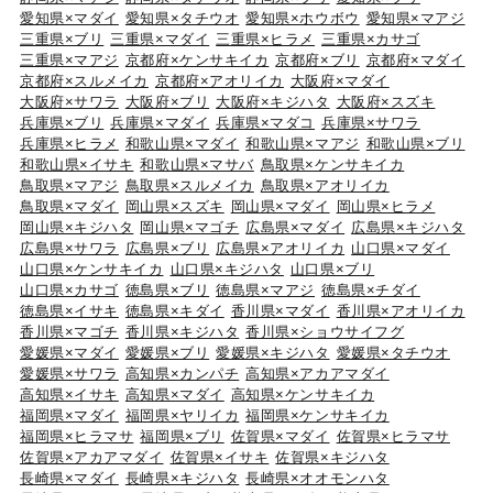
愛知県×マダイ
愛知県×タチウオ
愛知県×ホウボウ
愛知県×マアジ
三重県×ブリ
三重県×マダイ
三重県×ヒラメ
三重県×カサゴ
三重県×マアジ
京都府×ケンサキイカ
京都府×ブリ
京都府×マダイ
京都府×スルメイカ
京都府×アオリイカ
大阪府×マダイ
大阪府×サワラ
大阪府×ブリ
大阪府×キジハタ
大阪府×スズキ
兵庫県×ブリ
兵庫県×マダイ
兵庫県×マダコ
兵庫県×サワラ
兵庫県×ヒラメ
和歌山県×マダイ
和歌山県×マアジ
和歌山県×ブリ
和歌山県×イサキ
和歌山県×マサバ
鳥取県×ケンサキイカ
鳥取県×マアジ
鳥取県×スルメイカ
鳥取県×アオリイカ
鳥取県×マダイ
岡山県×スズキ
岡山県×マダイ
岡山県×ヒラメ
岡山県×キジハタ
岡山県×マゴチ
広島県×マダイ
広島県×キジハタ
広島県×サワラ
広島県×ブリ
広島県×アオリイカ
山口県×マダイ
山口県×ケンサキイカ
山口県×キジハタ
山口県×ブリ
山口県×カサゴ
徳島県×ブリ
徳島県×マアジ
徳島県×チダイ
徳島県×イサキ
徳島県×キダイ
香川県×マダイ
香川県×アオリイカ
香川県×マゴチ
香川県×キジハタ
香川県×ショウサイフグ
愛媛県×マダイ
愛媛県×ブリ
愛媛県×キジハタ
愛媛県×タチウオ
愛媛県×サワラ
高知県×カンパチ
高知県×アカアマダイ
高知県×イサキ
高知県×マダイ
高知県×ケンサキイカ
福岡県×マダイ
福岡県×ヤリイカ
福岡県×ケンサキイカ
福岡県×ヒラマサ
福岡県×ブリ
佐賀県×マダイ
佐賀県×ヒラマサ
佐賀県×アカアマダイ
佐賀県×イサキ
佐賀県×キジハタ
長崎県×マダイ
長崎県×キジハタ
長崎県×オオモンハタ