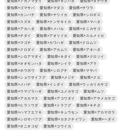
愛知県×アカアマダイ
愛知県×キジハタ
愛知県×タチウオ
愛知県×ゴマサバ
愛知県×マダコ
愛知県×サワラ
愛知県×カンパチ
愛知県×ヤリイカ
愛知県×シロギス
愛知県×スズキ
愛知県×ケンサキイカ
愛知県×マハタ
愛知県×アカハタ
愛知県×メバル
愛知県×オニカサゴ
愛知県×チダイ
愛知県×アオリイカ
愛知県×スルメイカ
愛知県×マゴチ
愛知県×カワハギ
愛知県×クロムツ
愛知県×クロダイ
愛知県×アカムツ
愛知県×アオハタ
愛知県×シロアマダイ
愛知県×キダイ
愛知県×クロソイ
愛知県×オオモンハタ
愛知県×シイラ
愛知県×アラ
愛知県×ホウボウ
愛知県×シログチ
愛知県×マサバ
愛知県×ショウサイフグ
愛知県×メジナ
愛知県×クエ
愛知県×メバチ
愛知県×イシダイ
愛知県×ウッカリカサゴ
愛知県×ウマヅラハギ
愛知県×ユメカサゴ
愛知県×ムツ
愛知県×アカカマス
愛知県×アコウダイ
愛知県×アヤメカサゴ
愛知県×ヒラソウダ
愛知県×トラフグ
愛知県×キチヌ
愛知県×ハマフエフキ
愛知県×キュウセン
愛知県×アカヤガラ
愛知県×シロサバフグ
愛知県×カタクチイワシ
愛知県×ヘダイ
愛知県×オニオコゼ
愛知県×コウイカ