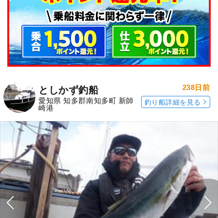
238日前
としかず釣船
愛知県 知多郡南知多町 新師
釣り船詳細を見る
崎港