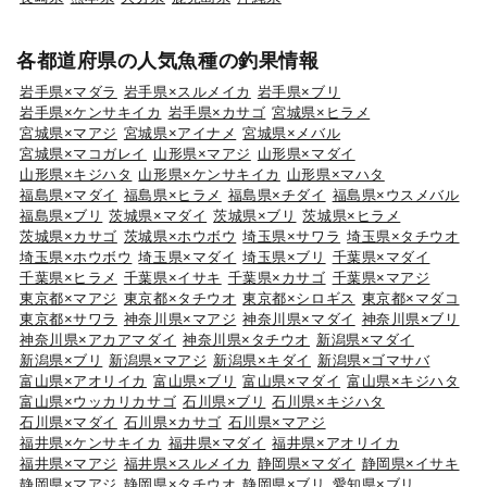
各都道府県の人気魚種の釣果情報
岩手県×マダラ
岩手県×スルメイカ
岩手県×ブリ
岩手県×ケンサキイカ
岩手県×カサゴ
宮城県×ヒラメ
宮城県×マアジ
宮城県×アイナメ
宮城県×メバル
宮城県×マコガレイ
山形県×マアジ
山形県×マダイ
山形県×キジハタ
山形県×ケンサキイカ
山形県×マハタ
福島県×マダイ
福島県×ヒラメ
福島県×チダイ
福島県×ウスメバル
福島県×ブリ
茨城県×マダイ
茨城県×ブリ
茨城県×ヒラメ
茨城県×カサゴ
茨城県×ホウボウ
埼玉県×サワラ
埼玉県×タチウオ
埼玉県×ホウボウ
埼玉県×マダイ
埼玉県×ブリ
千葉県×マダイ
千葉県×ヒラメ
千葉県×イサキ
千葉県×カサゴ
千葉県×マアジ
東京都×マアジ
東京都×タチウオ
東京都×シロギス
東京都×マダコ
東京都×サワラ
神奈川県×マアジ
神奈川県×マダイ
神奈川県×ブリ
神奈川県×アカアマダイ
神奈川県×タチウオ
新潟県×マダイ
新潟県×ブリ
新潟県×マアジ
新潟県×キダイ
新潟県×ゴマサバ
富山県×アオリイカ
富山県×ブリ
富山県×マダイ
富山県×キジハタ
富山県×ウッカリカサゴ
石川県×ブリ
石川県×キジハタ
石川県×マダイ
石川県×カサゴ
石川県×マアジ
福井県×ケンサキイカ
福井県×マダイ
福井県×アオリイカ
福井県×マアジ
福井県×スルメイカ
静岡県×マダイ
静岡県×イサキ
静岡県×マアジ
静岡県×タチウオ
静岡県×ブリ
愛知県×ブリ