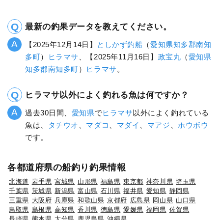
最新の釣果データを教えてください。
【2025年12月14日】
としかず釣船
（
愛知県
知多郡南知
多町
）
ヒラマサ
、【2025年11月16日】
政宝丸
（
愛知県
知多郡南知多町
）
ヒラマサ
。
ヒラマサ以外によく釣れる魚は何ですか？
過去30日間、
愛知県
で
ヒラマサ
以外によく釣れている
魚は、
タチウオ
、
マダコ
、
マダイ
、
マアジ
、
ホウボウ
です。
各都道府県の船釣り釣果情報
北海道
岩手県
宮城県
山形県
福島県
東京都
神奈川県
埼玉県
千葉県
茨城県
新潟県
富山県
石川県
福井県
愛知県
静岡県
三重県
大阪府
兵庫県
和歌山県
京都府
広島県
岡山県
山口県
鳥取県
島根県
高知県
香川県
徳島県
愛媛県
福岡県
佐賀県
長崎県
熊本県
大分県
鹿児島県
沖縄県