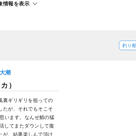
★午前エギング・プラン
象情報を表示
ト還元
釣り
）大潮
イカ）
風裏ギリギリを狙っての
したが、それでもそこそ
と思います。なんせ鯖の猛
復活してまたダウンして復
たが、結果楽しんで頂け