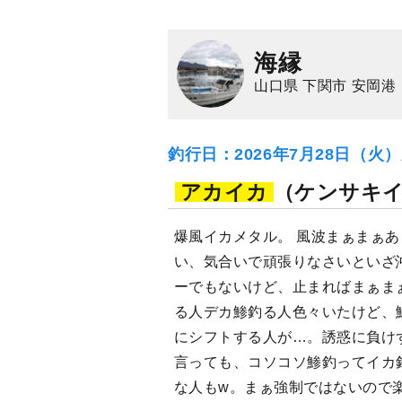
海縁
山口県 下関市 安岡港
釣行日：2026年7月28日（火
アカイカ
（ケンサキ
爆風イカメタル。 風波まぁまぁ
い、気合いで頑張りなさいといざ
ーでもないけど、止まればまぁま
る人デカ鯵釣る人色々いたけど、
にシフトする人が…。誘惑に負け
言っても、コソコソ鯵釣ってイカ
な人もw。まぁ強制ではないので