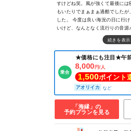
すけどね笑。風が強くて最後には
もいたりでまぁまぁ過酷でしたが
した。 今度は良い海況の日に行
いけど、なんとなく流行りの音源♪
続きを表示
「海縁」の
★価格にも注目
予約プランを見る
8,000
円/人
乗合
1,500
ポイン