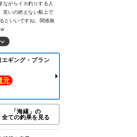
寝ながらイカ釣りする人
、笑いの絶えない船上で
けるといいですね。関係無
w
「海縁」の
★午前エギング・プラン
全ての釣果を見る
ト還元