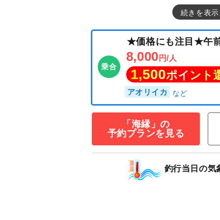
続きを表示
★価格にも注目
8,000
円/人
乗合
1,500
ポイン
「海縁」の
予約プランを見る
アオリイカ
釣行当日の気