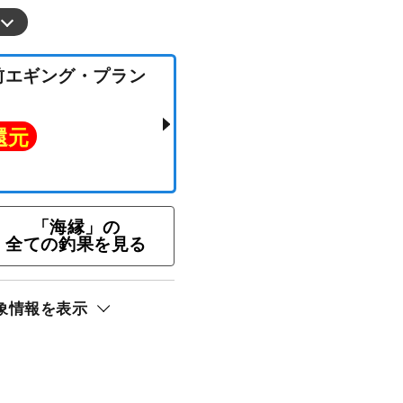
★午前エギング・プラン
ト還元
「海縁」の
全ての釣果を見る
象情報を表示