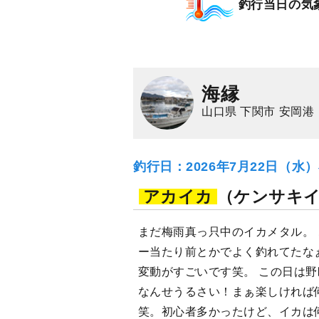
釣行当日の気
アオリイカ
海縁
山口県 下関市 安岡港
釣行日：2026年7月22日（水
アカイカ
（ケンサキ
まだ梅雨真っ只中のイカメタル。 
ー当たり前とかでよく釣れてたな
変動がすごいです笑。 この日は
なんせうるさい！まぁ楽しければ
笑。初心者多かったけど、イカは