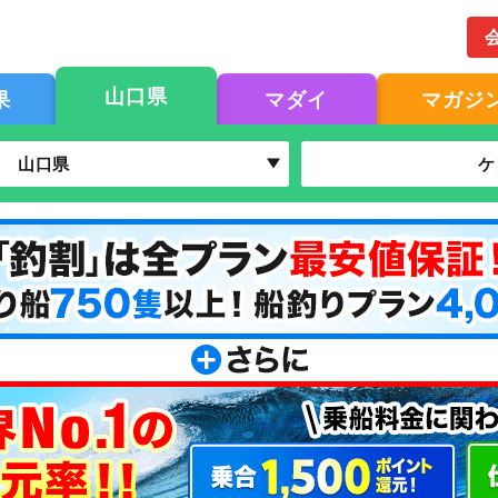
山口県
果
マダイ
マガジ
山口県
ケ