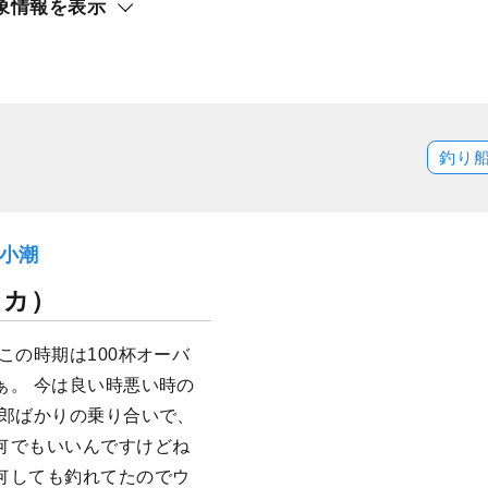
象情報を表示
釣り
）小潮
イカ）
この時期は100杯オーバ
ぁ。 今は良い時悪い時の
野郎ばかりの乗り合いで、
何でもいいんですけどね
何しても釣れてたのでウ