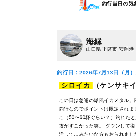
★価格にも注目
釣行当日の気
8,000
円/人
乗合
1,500
ポイン
アオリイカ
海縁
山口県 下関市 安岡港
釣行日：2026年7月13日（月
シロイカ
（ケンサキ
この日は急遽の爆風イカメタル。
釣行なのでポイントは限定されま
こ（50〜60杯ぐらい？）釣れた
攻がすごかった笑。 ダウンして
活して…みたいな方もおられまし