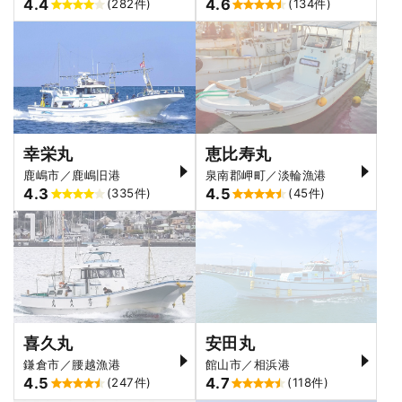
4.4
4.6
(282件)
(134件)
幸栄丸
恵比寿丸
鹿嶋市／鹿嶋旧港
泉南郡岬町／淡輪漁港
4.3
4.5
(335件)
(45件)
喜久丸
安田丸
鎌倉市／腰越漁港
館山市／相浜港
4.5
4.7
(247件)
(118件)