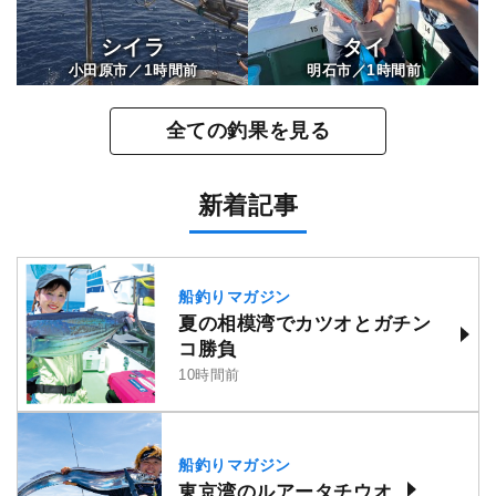
シイラ
タイ
1
1
小田原市／
時間前
明石市／
時間前
全ての釣果を見る
新着記事
船釣りマガジン
夏の相模湾でカツオとガチン
コ勝負
10時間前
船釣りマガジン
東京湾のルアータチウオ