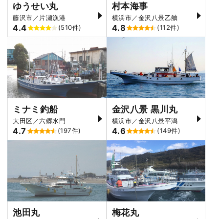
ゆうせい丸
村本海事
藤沢市／片瀬漁港
横浜市／金沢八景乙舳
4.4
4.8
(510件)
(112件)
ミナミ釣船
金沢八景 黒川丸
大田区／六郷水門
横浜市／金沢八景平潟
4.7
4.6
(197件)
(149件)
池田丸
梅花丸