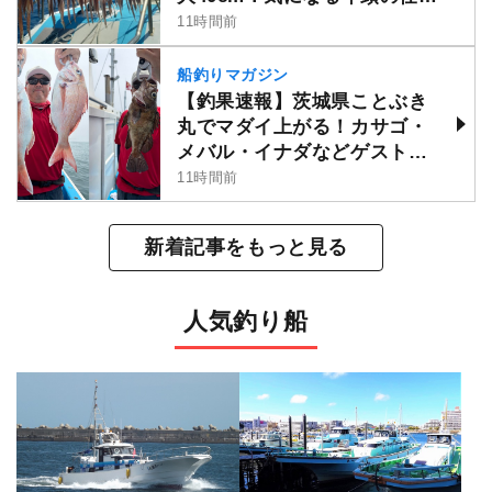
けは？
11時間前
船釣りマガジン
【釣果速報】茨城県ことぶき
丸でマダイ上がる！カサゴ・
メバル・イナダなどゲストも
多種多様！充実の釣行をお約
11時間前
束します！
新着記事をもっと見る
人気釣り船