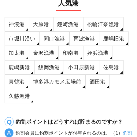
人気港
神湊港
大原港
鐘崎漁港
松輪江奈漁港
市堀川沿い
間口漁港
育波漁港
鹿嶋旧港
加太港
金沢漁港
印南港
姪浜漁港
鹿嶋新港
飯岡漁港
小田原新港
佐島港
真鶴港
博多港カモメ広場前
酒田港
久慈漁港
釣割ポイントはどうすれば貯まるのですか？
釣割会員に釣割ポイントが付与されるのは、（1）
釣割