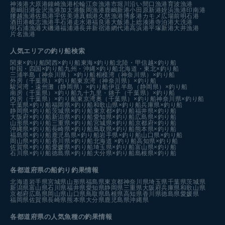
神湊港
大原港
鐘崎漁港
松輪江奈漁港
市堀川沿い
間口漁港
育波漁港
鹿嶋旧港
金沢漁港
加太港
飯岡漁港
鹿嶋新港
小田原新港
姪浜漁港
印南港
腰越漁港
佐島港
宇佐美港
真鶴港
久慈漁港
博多港カモメ広場前
明石港
酒田港
岐志漁港
手石港
走水港
福良港
大飯港
上総湊港
寺泊港
大洗港
明石浦漁港
大磯港
福浦港
長井新宿港
網代港
高浜港
平塚新港
大井漁港
片名漁港
人気エリアの釣り船検索
関東×釣り船
関西×釣り船
東海×釣り船
北陸・甲信越×釣り船
中国・四国×釣り船
九州・沖縄×釣り船
北海道・東北×釣り船
三浦半島（神奈川県）×釣り船
相模湾（神奈川県）×釣り船
外房（千葉県）×釣り船
東京湾（神奈川県）×釣り船
駿河湾・遠州灘（静岡県）×釣り船
伊豆半島（静岡県）×釣り船
南房（千葉県）×釣り船
九十九里・銚子（千葉県）×釣り船
内房（千葉県）×釣り船
東京湾奥（千葉県）×釣り船
神奈川県×釣り船
千葉県×釣り船
福岡県×釣り船
和歌山県×釣り船
兵庫県×釣り船
静岡県×釣り船
茨城県×釣り船
東京都×釣り船
福井県×釣り船
大阪府×釣り船
新潟県×釣り船
愛知県×釣り船
広島県×釣り船
山形県×釣り船
三重県×釣り船
宮城県×釣り船
京都府×釣り船
沖縄県×釣り船
長崎県×釣り船
鳥取県×釣り船
熊本県×釣り船
福島県×釣り船
鹿児島県×釣り船
岩手県×釣り船
山口県×釣り船
岡山県×釣り船
香川県×釣り船
北海道 ×釣り船
高知県×釣り船
佐賀県×釣り船
愛媛県×釣り船
埼玉県×釣り船
富山県×釣り船
石川県×釣り船
徳島県×釣り船
大分県×釣り船
島根県×釣り船
各都道府県の船釣り釣果情報
北海道
岩手県
宮城県
山形県
福島県
東京都
神奈川県
埼玉県
千葉県
茨城県
新潟県
富山県
石川県
福井県
愛知県
静岡県
三重県
大阪府
兵庫県
和歌山県
京都府
広島県
岡山県
山口県
鳥取県
島根県
高知県
香川県
徳島県
愛媛県
福岡県
佐賀県
長崎県
熊本県
大分県
鹿児島県
沖縄県
各都道府県の人気魚種の釣果情報