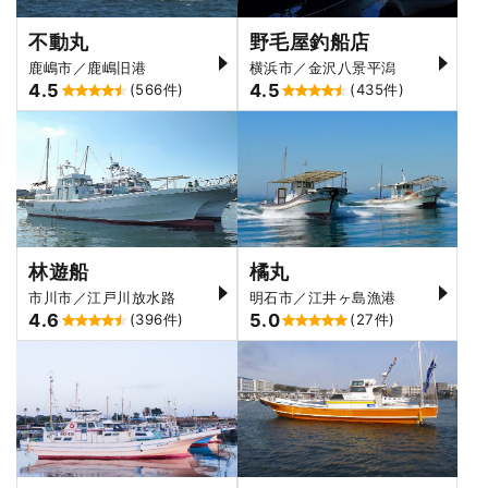
不動丸
野毛屋釣船店
鹿嶋市／鹿嶋旧港
横浜市／金沢八景平潟
4.5
4.5
(566件)
(435件)
林遊船
橘丸
市川市／江戸川放水路
明石市／江井ヶ島漁港
4.6
5.0
(396件)
(27件)