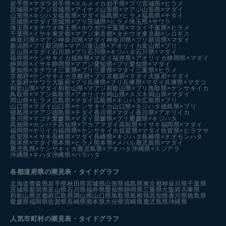
岩手県×マダラ
岩手県×スルメイカ
岩手県×ブリ
宮城県×ヒラメ
宮城県×マアジ
宮城県×アイナメ
山形県×マアジ
山形県×マダイ
山形県×キジハタ
福島県×マダイ
福島県×ヒラメ
福島県×チダイ
茨城県×マダイ
茨城県×ブリ
茨城県×ヒラメ
埼玉県×サワラ
埼玉県×タチウオ
埼玉県×ホウボウ
千葉県×マダイ
千葉県×ヒラメ
千葉県×イサキ
東京都×マアジ
東京都×タチウオ
東京都×シロギス
神奈川県×マアジ
神奈川県×マダイ
神奈川県×ブリ
新潟県×マダイ
新潟県×ブリ
新潟県×マアジ
富山県×アオリイカ
富山県×ブリ
富山県×マダイ
石川県×ブリ
石川県×キジハタ
石川県×マダイ
福井県×ケンサキイカ
福井県×マダイ
福井県×アオリイカ
静岡県×マダイ
静岡県×イサキ
静岡県×マアジ
愛知県×ブリ
愛知県×マダイ
愛知県×タチウオ
三重県×ブリ
三重県×マダイ
三重県×ヒラメ
京都府×ケンサキイカ
京都府×ブリ
京都府×マダイ
大阪府×マダイ
大阪府×サワラ
大阪府×ブリ
兵庫県×ブリ
兵庫県×マダイ
兵庫県×マダコ
和歌山県×マダイ
和歌山県×マアジ
和歌山県×ブリ
鳥取県×ケンサキイカ
鳥取県×マアジ
鳥取県×アオリイカ
岡山県×スズキ
岡山県×マダイ
岡山県×ヒラメ
広島県×マダイ
広島県×キジハタ
広島県×ブリ
山口県×マダイ
山口県×ケンサキイカ
山口県×キジハタ
徳島県×ブリ
徳島県×マアジ
徳島県×チダイ
香川県×マダイ
香川県×アオリイカ
香川県×マゴチ
愛媛県×マダイ
愛媛県×ブリ
愛媛県×キジハタ
高知県×カンパチ
高知県×アカアマダイ
高知県×イサキ
福岡県×マダイ
福岡県×ヤリイカ
福岡県×ケンサキイカ
佐賀県×マダイ
佐賀県×ヒラマサ
佐賀県×イサキ
長崎県×マダイ
長崎県×キジハタ
長崎県×オオモンハタ
熊本県×マダイ
熊本県×ヒラメ
熊本県×メバル
鹿児島県×マダイ
鹿児島県×ケンサキイカ
鹿児島県×アオハタ
沖縄県×スジアラ
沖縄県×キハダ
沖縄県×バラハタ
各都道府県の潮見表
・タイドグラフ
北海道
青森県
岩手県
秋田県
宮城県
山形県
福島県
東京都
神奈川県
千葉県
茨城県
新潟県
富山県
石川県
福井県
愛知県
静岡県
三重県
大阪府
兵庫県
和歌山県
京都府
広島県
岡山県
山口県
鳥取県
島根県
高知県
香川県
徳島県
愛媛県
福岡県
佐賀県
長崎県
熊本県
大分県
宮崎県
鹿児島県
沖縄県
人気市町村の潮見表・タイドグラフ