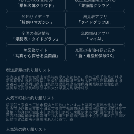
「乗船名簿クラウド」
「遊漁船クラウド」
船釣りメディア
潮見表アプリ
「船釣りマガジン」
「タイドグラフBI」
全国の潮汐情報
魚図鑑AIアプリ
「潮見表・タイドグラフ」
「マイAI」
魚図鑑サイト
充実の補償内容と安さ
「写真から探せる魚図鑑」
「新・遊漁船保険DX」
都道府県の釣り船リスト
北海道
岩手県
宮城県
山形県
福島県
東京都
神奈川県
埼玉県
千葉県
茨城県
新潟県
富山県
石川県
福井県
愛知県
静岡県
三重県
大阪府
兵庫県
和歌山県
京都府
広島県
岡山県
山口県
鳥取県
島根県
高知県
香川県
徳島県
愛媛県
福岡県
佐賀県
長崎県
熊本県
大分県
鹿児島県
沖縄県
人気市町村の釣り船リスト
横須賀市
宗像市
三浦市
横浜市
和歌山市
いすみ市
福岡市
鹿嶋市
北九州市
明石市
淡路市
日立市
小田原市
勝浦市
鴨川市
熱海市
南房総市
富津市
糸島市
足柄下郡真鶴町
館山市
知多郡南知多町
江東区
伊東市
大田区
平塚市
旭市
日高郡印南町
鎌倉市
酒田市
加古川市
田辺市
沼津市
小浜市
品川区
江戸川区
広島市
賀茂郡南伊豆町
南あわじ市
市川市
人気港の釣り船リスト