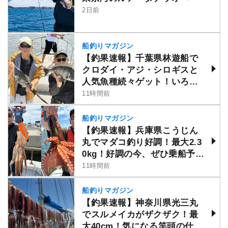
2日前
船釣りマガジン
【釣果速報】千葉県林遊船で
クロダイ・アジ・シロギスと
人気魚種続々ゲット！いろい
ろな魚との出会いを楽しみた
11時間前
い人は即予約を！
船釣りマガジン
【釣果速報】兵庫県こうじん
丸でマダコ釣り好調！最大2.3
0kg！好調の今、ぜひ乗船予約
を！
11時間前
船釣りマガジン
【釣果速報】神奈川県光三丸
でスルメイカがザクザク！最
大40cm！気になる竿頭の仕掛