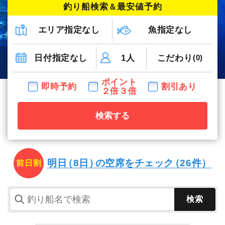
釣り船検索
＆
最安値予約
エリア指定なし
魚指定なし
日付指定なし
1人
こだわり
(0)
ポイント
即時予約
割引あり
２倍３倍
検索する
明日
（8日）
の空席を
チェック
（26件）
前日割
検索