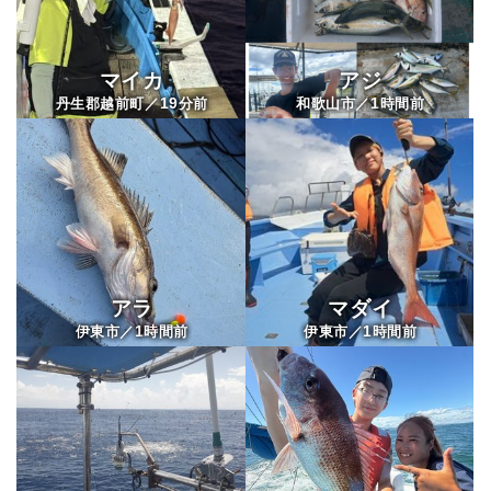
マイカ
アジ
19
1
丹生郡越前町／
分前
和歌山市／
時間前
アラ
マダイ
1
1
伊東市／
時間前
伊東市／
時間前