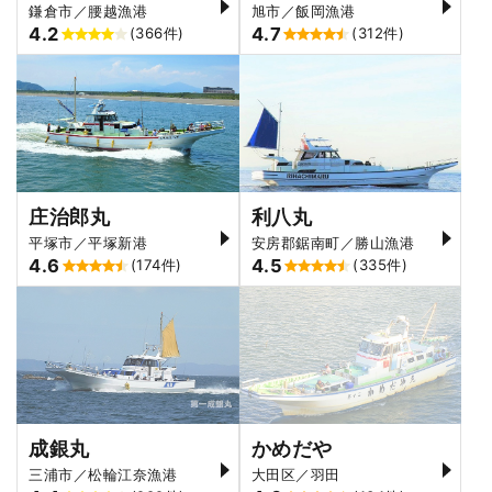
鎌倉市／腰越漁港
旭市／飯岡漁港
4.2
4.7
(366件)
(312件)
庄治郎丸
利八丸
平塚市／平塚新港
安房郡鋸南町／勝山漁港
4.6
4.5
(174件)
(335件)
成銀丸
かめだや
三浦市／松輪江奈漁港
大田区／羽田