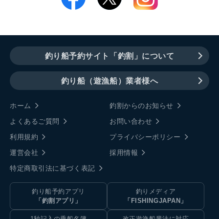
釣り船予約サイト「釣割」について
釣り船（遊漁船）業者様へ
ホーム
釣割からのお知らせ
よくあるご質問
お問い合わせ
利用規約
プライバシーポリシー
運営会社
採用情報
特定商取引法に基づく表記
釣り船予約アプリ
釣りメディア
「釣割アプリ」
「FISHINGJAPAN」
1秒記入の乗船名簿
改正遊漁船業法に対応