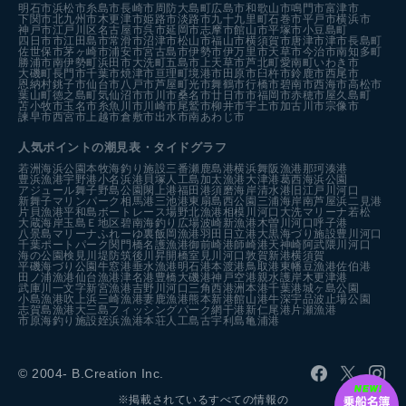
明石市
浜松市
糸島市
長崎市
周防大島町
広島市
和歌山市
鳴門市
富津市
下関市
北九州市
木更津市
姫路市
淡路市
九十九里町
石巻市
平戸市
横浜市
神戸市
江戸川区
名古屋市
呉市
延岡市
志摩市
館山市
平塚市
小豆島町
四日市市
江田島市
常滑市
沼津市
松山市
福山市
横須賀市
唐津市
津市
長島町
佐世保市
茅ヶ崎市
浦安市
宮古島市
伊勢市
伊万里市
天草市
今治市
南知多町
勝浦市
南伊勢町
浜田市
大洗町
五島市
上天草市
芦北町
愛南町
いわき市
大磯町
長門市
千葉市
焼津市
亘理町
境港市
田原市
臼杵市
鈴鹿市
西尾市
恩納村
銚子市
仙台市
八戸市
芦屋町
光市
舞鶴市
行橋市
碧南市
西海市
高松市
葉山町
徳之島町
気仙沼市
市川市
桑名市
廿日市市
福岡市
赤穂市
屋久島町
苫小牧市
玉名市
糸魚川市
川崎市
尾鷲市
柳井市
宇土市
加古川市
宗像市
諫早市
西宮市
上越市
倉敷市
出水市
南あわじ市
人気ポイントの潮見表・タイドグラフ
若洲海浜公園
本牧海釣り施設
三番瀬
鹿島港
横浜
舞阪漁港
那珂湊港
豊浜漁港
宇野港
小名浜港
貝塚人工島
加太漁港
大津港
葛西海浜公園
アジュール舞子
野島公園
閖上港
福田港
須磨海岸
清水港
旧江戸川河口
新舞子マリンパーク
相馬港
三池港
東扇島西公園
三浦海岸
南芦屋浜
二見港
片貝漁港
平和島ボートレース場
野北漁港
相模川河口
大洗マリーナ
若松
大蔵海岸
玉島Ｅ地区
碧南海釣り広場
波崎新漁港
木曽川河口
呼子港
八景島マリーナ
ふれーゆ裏
飯岡漁港
羽田
日立港
大黒海づり施設
豊川河口
千葉ポートパーク
関門橋
名護漁港
御前崎港
師崎港
天神崎
阿武隈川河口
海の公園
検見川堤防
筑後川昇開橋
室見川河口
敦賀新港
横須賀
平磯海づり公園
牛窓港
垂水漁港
明石港
本渡港
鳥取港
東幡豆漁港
佐伯港
田ノ浦漁港
仙台漁港
津名港
豊橋
大磯港
神戸空港親水護岸
木更津港
武庫川一文字
新宮漁港
吉野川河口
三角西港
洲本港
千葉港
城ヶ島公園
小島漁港
吹上浜
三崎漁港
妻鹿漁港
熊本新港
館山港
牛深
宇品波止場公園
志賀島漁港
大三島フィッシングパーク
網干港
新仁尾港
片瀬漁港
市原海釣り施設
姪浜漁港
本荘人工島
古宇利島
亀浦港
© 2004- B.Creation Inc.
※掲載されているすべての情報の