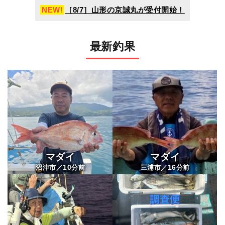
NEW!
［8/7］山形の京誠丸が受付開始！
最新釣果
マダイ
マダイ
10
16
沼津市／
分前
三浦市／
分前