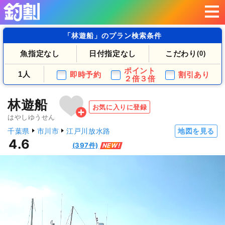
「林遊船」のプラン検索条件
魚指定なし
日付指定なし
こだわり
(0)
ポイント
1人
即時予約
割引あり
２倍３倍
林遊船
お気に入りに登録
はやしゆうせん
千葉県
市川市
江戸川放水路
地図を見る
4.6
(397件)
NEW!