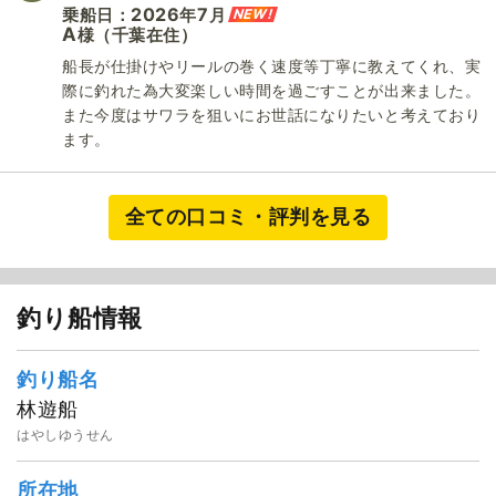
2026
7
NEW!
乗船日：
年
月
A
（千葉在住）
様
船長が仕掛けやリールの巻く速度等丁寧に教えてくれ、実
際に釣れた為大変楽しい時間を過ごすことが出来ました。
また今度はサワラを狙いにお世話になりたいと考えており
ます。
全ての口コミ・評判を見る
釣り船情報
釣り船名
林遊船
はやしゆうせん
所在地