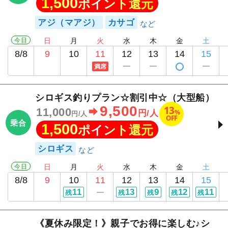
1,500
ポイント還元
アジ（マアジ）
カサゴ
今日
日
月
火
水
木
金
土
8/8
9
10
11
12
13
14
15
満席
シロギス釣りプラン☆割引中☆（大型船）
9,500
13
11,000
%
円/人
円/人
OFF
乗合
1,500
ポイント還元
シロギス
今日
日
月
火
水
木
金
土
8/8
9
10
11
12
13
14
15
11
13
9
12
11
残
残
残
残
残
《夏休み限定！》親子でお得に楽しむ♪シ