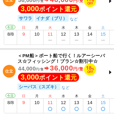
56,000
%
円/隻
円/隻
OFF
3,000
ポイント還元
サワラ
イナダ（ブリ）
今日
日
月
火
水
木
金
土
8/8
9
10
11
12
13
14
15
＜PM船＞ボート船で行く！ルアーシーバ
ス☆フィッシング！プラン☆割引中☆
36,000
18
44,000
%
円/隻
円/隻
仕立
OFF
3,000
ポイント還元
シーバス（スズキ）
今日
日
月
火
水
木
金
土
8/8
9
10
11
12
13
14
15