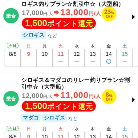
ロギス釣りプラン☆割引中☆（大型船）
13,000
23
17,000
%
円/人
円/人
乗合
OFF
1,500
ポイント還元
シロギス
今日
日
月
火
水
木
金
土
8/8
9
10
11
12
13
14
15
シロギス＆マダコのリレー釣りプラン☆割
引中☆（大型船）
11,000
8
12,000
%
円/人
円/人
乗合
OFF
1,500
ポイント還元
マダコ
シロギス
今日
日
月
火
水
木
金
土
8/8
9
10
11
12
13
14
15