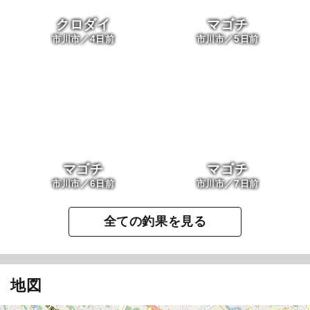
クロダイ
マゴチ
4
5
市川市／
日前
市川市／
日前
マゴチ
マゴチ
6
7
市川市／
日前
市川市／
日前
全ての釣果を見る
地図