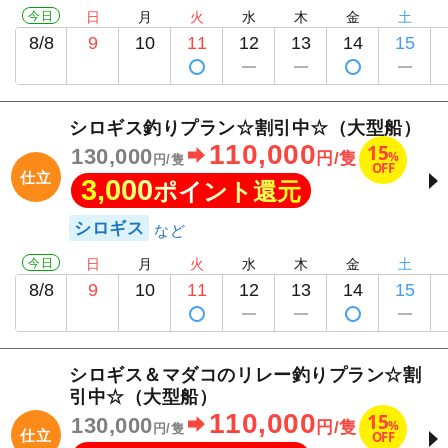
今日
日
月
火
水
木
金
土
8/8
9
10
11
12
13
14
15
シロギス釣りプラン☆割引中☆（大型船）
110,000
15
130,000
%
円/隻
1
/
20
円/隻
OFF
仕立
3,000
ポイント還元
シロギス
今日
日
月
火
水
木
金
土
8/8
9
10
11
12
13
14
15
シロギス＆マダコのリレー釣りプラン☆割
引中☆（大型船）
110,000
15
130,000
%
円/隻
円/隻
仕立
OFF