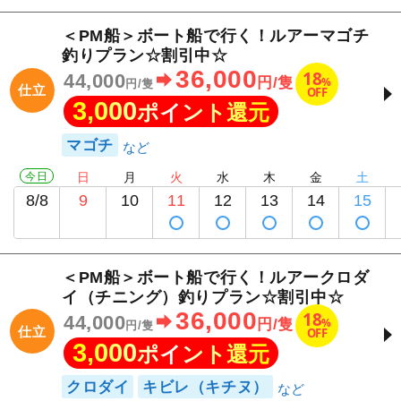
＜PM船＞ボート船で行く！ルアーマゴチ
釣りプラン☆割引中☆
36,000
18
44,000
%
円/隻
円/隻
仕立
OFF
3,000
ポイント還元
マゴチ
今日
日
月
火
水
木
金
土
8/8
9
10
11
12
13
14
15
＜PM船＞ボート船で行く！ルアークロダ
イ（チニング）釣りプラン☆割引中☆
36,000
18
44,000
%
円/隻
円/隻
仕立
OFF
3,000
ポイント還元
クロダイ
キビレ（キチヌ）