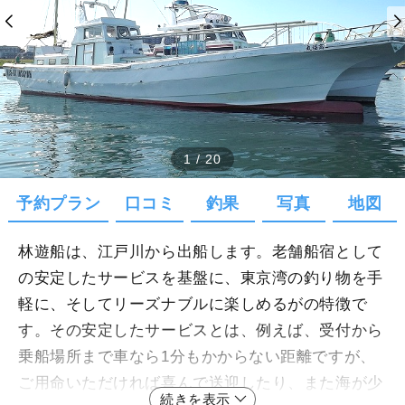
1
/
20
予約プラン
口コミ
釣果
写真
地図
林遊船は、江戸川から出船します。老舗船宿として
の安定したサービスを基盤に、東京湾の釣り物を手
軽に、そしてリーズナブルに楽しめるがの特徴で
す。その安定したサービスとは、例えば、受付から
乗船場所まで車なら1分もかからない距離ですが、
ご用命いただければ喜んで送迎したり、また海が少
続きを表示