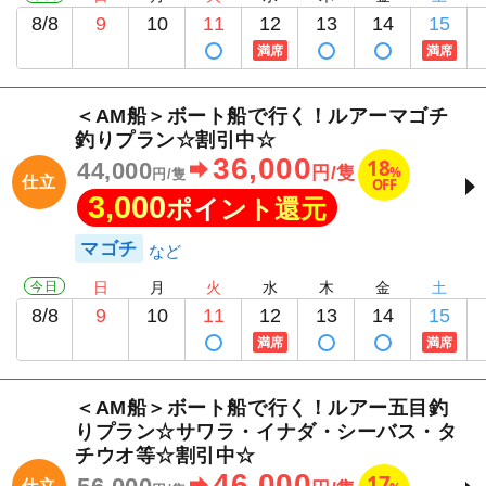
8/8
9
10
11
12
13
14
15
満席
満席
＜AM船＞ボート船で行く！ルアーマゴチ
釣りプラン☆割引中☆
36,000
18
44,000
%
円/隻
円/隻
仕立
OFF
3,000
ポイント還元
マゴチ
今日
日
月
火
水
木
金
土
8/8
9
10
11
12
13
14
15
満席
満席
＜AM船＞ボート船で行く！ルアー五目釣
りプラン☆サワラ・イナダ・シーバス・タ
チウオ等☆割引中☆
46,000
17
仕立