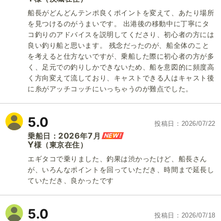
船長がどんどんテンポ良くポイントを変えて、あたり場所
を見つけるのがうまいです。 出港後の移動中に丁寧にタ
コ釣りのアドバイスを説明してくださり、初心者の方には
良い釣り船と思います。 残念だったのが、船全体のこと
を考えると仕方ないですが、乗船した際に初心者の方が多
く、足元での釣りしかできないため、船を意図的に頻度高
く方向変えて流しており、キャストできる人はキャスト後
に糸がアッチコッチにいっちゃうのが難点でした。
5.0
投稿日
2026/07/22
2026
7
NEW!
乗船日：
年
月
Y
（東京在住）
様
エギタコで乗りました、釣果は渋かったけど、船長さん
が、いろんなポイントを回っていただき、時間まで延長し
ていただき、良かったです
5.0
投稿日
2026/07/18