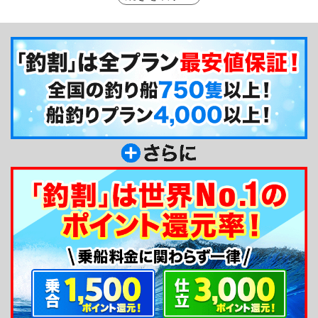
しでも荒れることが予想されれば無理をして出船し
ないなど、安全やお客様の気持ちに対する配慮も行
き届いています。東京湾で釣れる四季折々の乗合出
船のほか、手軽なチャーターボートも複数あり人気
のシーバスフィッシングにも対応しています。
釣り船からのメッセージ
皆さま、こんにちは！江戸川放水路の林遊船で
す。先代より続いて、今、私で4代目となります。
皆さまには「安心して釣りを楽しんでいただく」こ
とを念頭において、日々精進しております。エサ釣
りからルアー釣り、ハゼ釣りなど多種多様な東京湾
の釣りを全てご堪能いただきたく思います。宜しく
お願い致します。