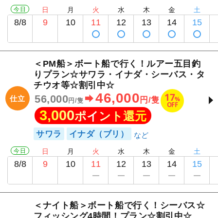
今日
日
月
火
水
木
金
土
8/8
9
10
11
12
13
14
15
＜PM船＞ボート船で行く！ルアー五目釣
りプラン☆サワラ・イナダ・シーバス・タ
チウオ等☆割引中☆
46,000
17
56,000
仕立
%
円/隻
円/隻
OFF
3,000
ポイント還元
サワラ
イナダ（ブリ）
今日
日
月
火
水
木
金
土
8/8
9
10
11
12
13
14
15
＜ナイト船＞ボート船で行く！シーバス☆
フィッシング4時間！プラン☆割引中☆