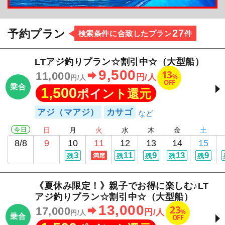
27
予約プラン
検索条件に合致したプラン
件
LTアジ釣りプラン☆割引中☆（大型船）
9,500
13
11,000
%
円/人
円/人
OFF
乗合
1,500
ポイント還元
アジ（マアジ）
カサゴ
今日
日
月
火
水
木
金
土
8/8
9
10
11
12
13
14
15
3
11
9
13
9
残
満席
残
残
残
残
《夏休み限定！》親子でお得に楽しむ♪LT
アジ釣りプラン☆割引中☆（大型船）
13,000
23
17,000
%
円/人
円/人
乗合
OFF