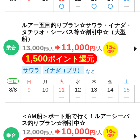
ルアー五目釣りプラン☆サワラ・イナダ・
タチウオ・シーバス等☆割引中☆（大型
船）
11,000
15
13,000
乗合
%
円/人
円/人
OFF
1,500
ポイント還元
サワラ
イナダ（ブリ）
今日
日
月
火
水
木
金
土
8/8
9
10
11
12
13
14
15
＜AM船＞ボート船で行く！ルアーシーバ
ス釣りプラン☆割引中☆
10,000
16
12,000
%
円/人
円/人
乗合
OFF