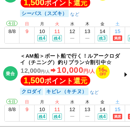
1,500
ポイント還元
シーバス（スズキ）
今日
日
月
火
水
木
金
土
8/8
9
10
11
12
13
14
15
4
4
3
残
残
残
満席
＜AM船＞ボート船で行く！ルアークロダ
イ（チニング）釣りプラン☆割引中☆
10,000
16
12,000
%
円/人
円/人
乗合
OFF
1,500
ポイント還元
クロダイ
キビレ（キチヌ）
今日
日
月
火
水
木
金
土
8/8
9
10
11
12
13
14
15
4
4
4
残
残
残
満席