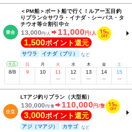
＜PM船＞ボート船で行く！ルアー五目釣
りプラン☆サワラ・イナダ・シーバス・タ
チウオ等☆割引中☆
11,000
15
13,000
乗合
%
円/人
円/人
OFF
1,500
ポイント還元
サワラ
イナダ（ブリ）
今日
日
月
火
水
木
金
土
8/8
9
10
11
12
13
14
15
LTアジ釣りプラン（大型船）
110,000
15
130,000
%
円/隻
円/隻
OFF
仕立
3,000
ポイント還元
アジ（マアジ）
カサゴ