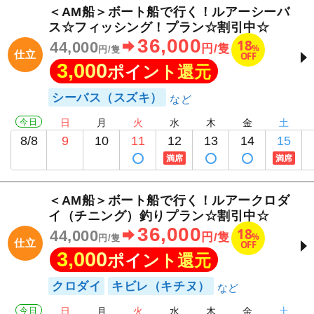
＜AM船＞ボート船で行く！ルアーシーバ
ス☆フィッシング！プラン☆割引中☆
36,000
18
44,000
%
円/隻
円/隻
仕立
OFF
3,000
ポイント還元
シーバス（スズキ）
今日
日
月
火
水
木
金
土
8/8
9
10
11
12
13
14
15
満席
満席
＜AM船＞ボート船で行く！ルアークロダ
イ（チニング）釣りプラン☆割引中☆
36,000
18
44,000
%
円/隻
円/隻
仕立
OFF
3,000
ポイント還元
クロダイ
キビレ（キチヌ）
今日
日
月
火
水
木
金
土