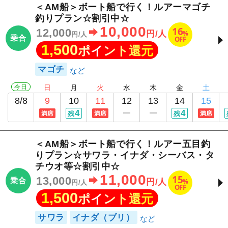
＜AM船＞ボート船で行く！ルアーマゴチ
釣りプラン☆割引中☆
10,000
16
12,000
%
円/人
円/人
乗合
OFF
1,500
ポイント還元
マゴチ
今日
日
月
火
水
木
金
土
8/8
9
10
11
12
13
14
15
4
4
満席
残
満席
残
満席
＜AM船＞ボート船で行く！ルアー五目釣
りプラン☆サワラ・イナダ・シーバス・タ
チウオ等☆割引中☆
11,000
15
13,000
乗合
%
円/人
円/人
OFF
1,500
ポイント還元
サワラ
イナダ（ブリ）