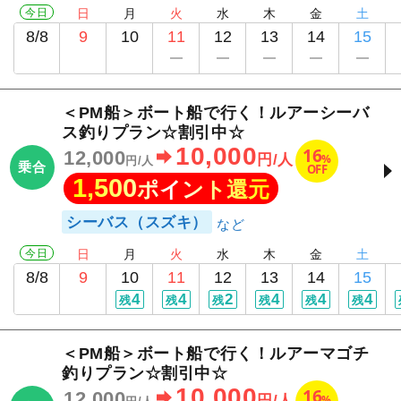
今日
日
月
火
水
木
金
土
8/8
9
10
11
12
13
14
15
＜PM船＞ボート船で行く！ルアーシーバ
ス釣りプラン☆割引中☆
10,000
16
12,000
%
円/人
円/人
乗合
OFF
1,500
ポイント還元
シーバス（スズキ）
今日
日
月
火
水
木
金
土
8/8
9
10
11
12
13
14
15
4
4
2
4
4
4
残
残
残
残
残
残
＜PM船＞ボート船で行く！ルアーマゴチ
釣りプラン☆割引中☆
10,000
16
12,000
%
円/人