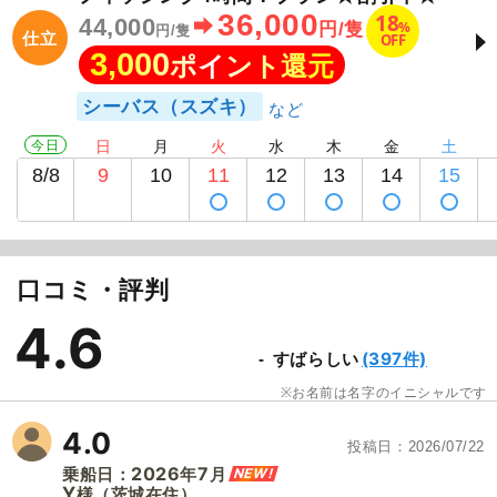
36,000
18
44,000
%
円/隻
円/隻
仕立
OFF
3,000
ポイント還元
シーバス（スズキ）
今日
日
月
火
水
木
金
土
8/8
9
10
11
12
13
14
15
口コミ・評判
4.6
(397件)
すばらしい
お名前は名字のイニシャルです
4.0
投稿日
2026/07/22
2026
7
NEW!
乗船日：
年
月
Y
（茨城在住）
様