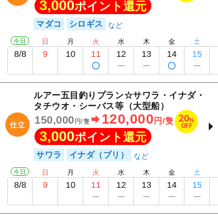
3,000
ポイント還元
マダコ
シロギス
今日
日
月
火
水
木
金
土
8/8
9
10
11
12
13
14
15
林遊船
ルアー五目釣りプラン☆サワラ・イナダ・
タチウオ・シーバス等（大型船）
120,000
20
150,000
%
円/隻
円/隻
仕立
OFF
3,000
ポイント還元
サワラ
イナダ（ブリ）
今日
日
月
火
水
木
金
土
8/8
9
10
11
12
13
14
15