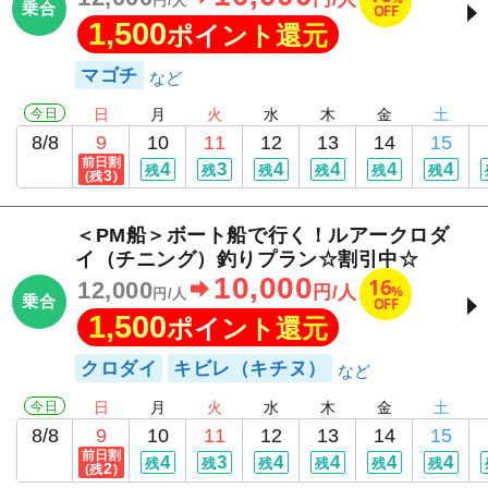
円/人
乗合
OFF
1,500
ポイント還元
マゴチ
今日
日
月
火
水
木
金
土
8/8
9
10
11
12
13
14
15
前日割
4
3
4
4
4
4
残
残
残
残
残
残
3
(残
)
＜PM船＞ボート船で行く！ルアークロダ
イ（チニング）釣りプラン☆割引中☆
10,000
16
12,000
%
円/人
円/人
乗合
OFF
1,500
ポイント還元
クロダイ
キビレ（キチヌ）
今日
日
月
火
水
木
金
土
8/8
9
10
11
12
13
14
15
前日割
4
3
4
4
4
4
残
残
残
残
残
残
2
(残
)