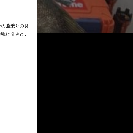
その脂乗りの良
の駆け引きと、