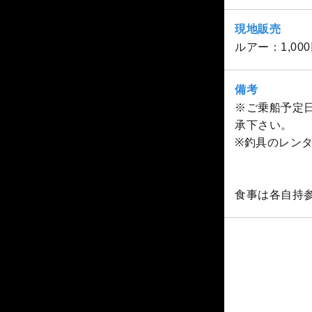
現地販売
ルアー：1,000
備考
※ご乗船予定
承下さい。
※釣具のレン
食事は各自持