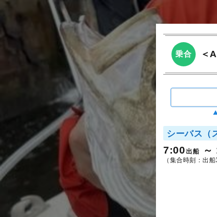
＜
乗合
シーバス（
7:00
出船
（集合時刻：出船