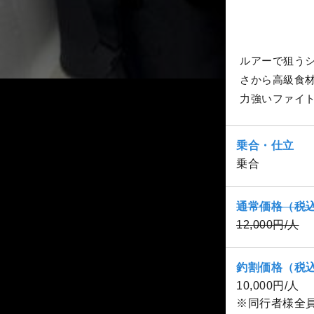
ルアーで狙う
さから高級食
力強いファイ
乗合・仕立
乗合
通常価格（税
12,000円/人
釣割価格（税
10,000円/人
※同行者様全