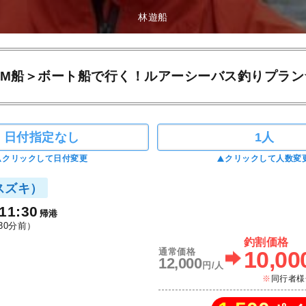
林遊船
AM船＞ボート船で行く！ルアーシーバス釣りプラン
日付指定なし
1人
クリックして日付変更
クリックして人数変
スズキ）
11:30
帰港
30分前）
釣割価格
通常価格
10,00
12,000
円/人
同行者様