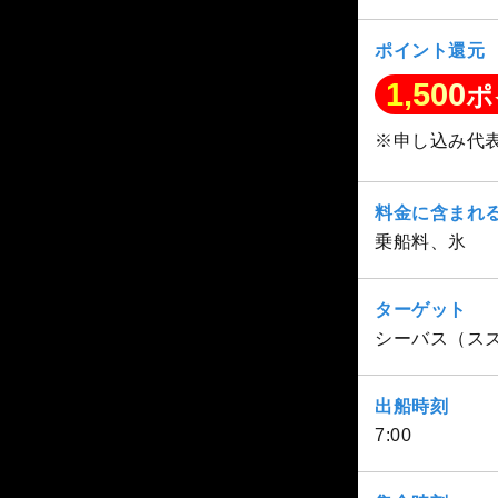
ポイント還元
1,500
ポ
※申し込み代
料金に含まれ
乗船料、氷
ターゲット
シーバス（ス
出船時刻
7:00