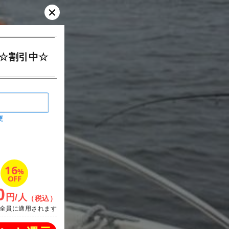
☆割引中☆
更
16
%
OFF
0
円/人
（税込）
全員に適用されます