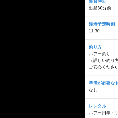
集合時刻
出船30分前
帰港予定時刻
11:30
釣り方
ルアー釣り
（詳しい釣り
ご安心くださ
準備が必要な
なし
レンタル
ルアー用竿・手