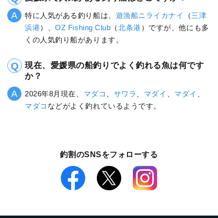
特に人気がある釣り船は、
遊漁船ニライカナイ
（
三津
浜港
）、
OZ Fishing Club
（
北条港
）ですが、他にも多
くの人気釣り船があります。
現在、愛媛県の船釣りでよく釣れる魚は何です
か？
2026年8月現在、
マダコ
、
サワラ
、
マダイ
、
マダイ
、
マダコ
などがよく釣れているようです。
釣割のSNSをフォローする