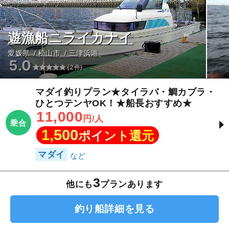
遊漁船ニライカナイ
愛媛県
松山市
三津浜港
5.0
(2件)
マダイ釣りプラン★タイラバ・鯛カブラ・
ひとつテンヤOK！★船長おすすめ★
11,000
円/人
乗合
1,500
ポイント還元
マダイ
3
他にも
プランあります
釣り船詳細を見る