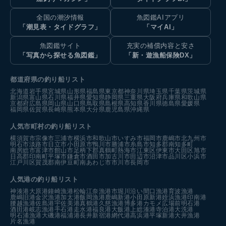
全国の潮汐情報
魚図鑑AIアプリ
「潮見表・タイドグラフ」
「マイAI」
魚図鑑サイト
充実の補償内容と安さ
「写真から探せる魚図鑑」
「新・遊漁船保険DX」
都道府県の釣り船リスト
北海道
岩手県
宮城県
山形県
福島県
東京都
神奈川県
埼玉県
千葉県
茨城県
新潟県
富山県
石川県
福井県
愛知県
静岡県
三重県
大阪府
兵庫県
和歌山県
京都府
広島県
岡山県
山口県
鳥取県
島根県
高知県
香川県
徳島県
愛媛県
福岡県
佐賀県
長崎県
熊本県
大分県
鹿児島県
沖縄県
人気市町村の釣り船リスト
横須賀市
宗像市
三浦市
横浜市
和歌山市
いすみ市
福岡市
鹿嶋市
北九州市
明石市
淡路市
日立市
小田原市
鴨川市
勝浦市
糸島市
知多郡南知多町
南房総市
富津市
館山市
足柄下郡真鶴町
熱海市
江東区
伊東市
大田区
旭市
日高郡印南町
平塚市
鎌倉市
酒田市
加古川市
田辺市
沼津市
品川区
小浜市
江戸川区
賀茂郡南伊豆町
南あわじ市
市川市
長岡市
人気港の釣り船リスト
神湊港
大原港
鐘崎漁港
松輪江奈漁港
市堀川沿い
間口漁港
育波漁港
鹿嶋旧港
金沢漁港
加太港
飯岡漁港
鹿嶋新港
小田原新港
姪浜漁港
印南港
腰越漁港
佐島港
宇佐美港
真鶴港
久慈漁港
博多港カモメ広場前
明石港
酒田港
岐志漁港
手石港
走水港
福良港
大飯港
上総湊港
寺泊港
大洗港
明石浦漁港
大磯港
福浦港
長井新宿港
網代港
高浜港
平塚新港
大井漁港
片名漁港