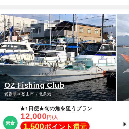
OZ Fishing Club
愛媛県
松山市
北条港
★1日便★旬の魚を狙うプラン
12,000
円/人
乗合
1,500
ポイント還元