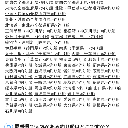
関東の全都道府県×釣り船
関西の全都道府県×釣り船
東海の全都道府県×釣り船
北陸・甲信越の全都道府県×釣り船
中国・四国の全都道府県×釣り船
九州・沖縄の全都道府県×釣り船
北海道・東北の全都道府県×釣り船
三浦半島（神奈川県）×釣り船
相模湾（神奈川県）×釣り船
外房（千葉県）×釣り船
東京湾（神奈川県）×釣り船
駿河湾・遠州灘（静岡県）×釣り船
伊豆半島（静岡県）×釣り船
南房（千葉県）×釣り船
九十九里・銚子（千葉県）×釣り船
内房（千葉県）×釣り船
東京湾奥（千葉県）×釣り船
福岡県×釣り船
和歌山県×釣り船
兵庫県×釣り船
茨城県×釣り船
東京都×釣り船
福井県×釣り船
大阪府×釣り船
新潟県×釣り船
愛知県×釣り船
広島県×釣り船
山形県×釣り船
三重県×釣り船
沖縄県×釣り船
宮城県×釣り船
京都府×釣り船
長崎県×釣り船
鳥取県×釣り船
福島県×釣り船
熊本県×釣り船
岡山県×釣り船
北海道 ×釣り船
山口県×釣り船
香川県×釣り船
鹿児島県×釣り船
岩手県×釣り船
富山県×釣り船
埼玉県×釣り船
愛媛県×釣り船
高知県×釣り船
佐賀県×釣り船
徳島県×釣り船
大分県×釣り船
島根県×釣り船
石川県×釣り船
愛媛県で人気がある釣り船はどこですか？