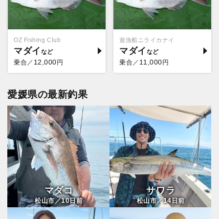
OZ Fishing Club
遊漁船ニライカナイ
マダイ
マダイ
12,000
11,000
乗合／
円
乗合／
円
愛媛県の最新釣果
マダコ
サワラ
10
14
松山市／
日前
松山市／
日前