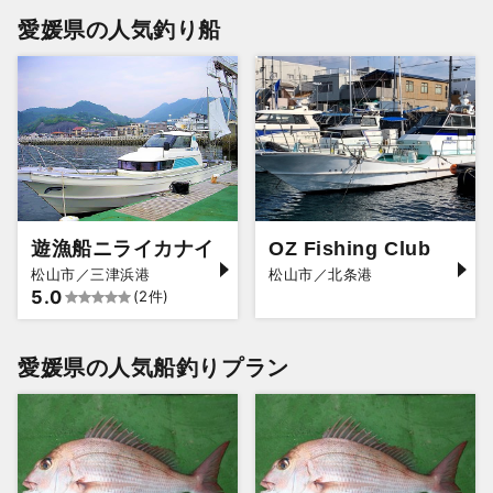
愛媛県の人気釣り船
遊漁船ニライカナイ
OZ Fishing Club
松山市／三津浜港
松山市／北条港
5.0
(2件)
愛媛県の人気船釣りプラン