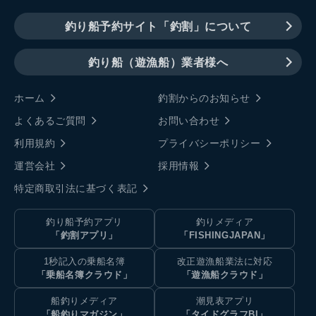
釣り船予約サイト「釣割」について
釣り船（遊漁船）業者様へ
ホーム
釣割からのお知らせ
よくあるご質問
お問い合わせ
利用規約
プライバシーポリシー
運営会社
採用情報
特定商取引法に基づく表記
釣り船予約アプリ
釣りメディア
「釣割アプリ」
「FISHINGJAPAN」
1秒記入の乗船名簿
改正遊漁船業法に対応
「乗船名簿クラウド」
「遊漁船クラウド」
船釣りメディア
潮見表アプリ
「船釣りマガジン」
「タイドグラフBI」