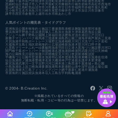
大磯町
千葉市
長門市
焼津市
亘理町
境港市
田原市
臼杵市
鈴鹿市
西尾市
恩納村
仙台市
銚子市
八戸市
芦屋町
光市
舞鶴市
行橋市
碧南市
高松市
西海市
葉山町
徳之島町
気仙沼市
市川市
桑名市
廿日市市
福岡市
赤穂市
屋久島町
苫小牧市
玉名市
糸魚川市
川崎市
尾鷲市
柳井市
宇土市
加古川市
宗像市
諫早市
西宮市
倉敷市
上越市
出水市
南あわじ市
人気ポイントの潮見表・タイドグラフ
若洲海浜公園
本牧海釣り施設
三番瀬
鹿島港
横浜
舞阪漁港
那珂湊港
豊浜漁港
宇野港
小名浜港
貝塚人工島
加太漁港
大津港
葛西海浜公園
アジュール舞子
野島公園
閖上港
福田港
須磨海岸
清水港
旧江戸川河口
新舞子マリンパーク
相馬港
三池港
東扇島西公園
三浦海岸
南芦屋浜
二見港
片貝漁港
平和島ボートレース場
野北漁港
相模川河口
大洗マリーナ
若松
大蔵海岸
玉島Ｅ地区
碧南海釣り広場
波崎新漁港
木曽川河口
呼子港
八景島マリーナ
ふれーゆ裏
飯岡漁港
羽田
日立港
大黒海づり施設
豊川河口
関門橋
千葉ポートパーク
御前崎港
名護漁港
師崎港
阿武隈川河口
天神崎
海の公園
検見川堤防
筑後川昇開橋
室見川河口
敦賀新港
横須賀
平磯海づり公園
牛窓港
垂水漁港
明石港
本渡港
鳥取港
東幡豆漁港
佐伯港
仙台漁港
田ノ浦漁港
豊橋
津名港
大磯港
神戸空港親水護岸
木更津港
新宮漁港
武庫川一文字
吉野川河口
洲本港
三角西港
千葉港
城ヶ島公園
小島漁港
吹上浜
三崎漁港
妻鹿漁港
熊本新港
館山港
牛深
宇品波止場公園
志賀島漁港
大三島フィッシングパーク
網干港
新仁尾港
片瀬漁港
市原海釣り施設
姪浜漁港
本荘人工島
古宇利島
亀浦港
© 2004- B.Creation Inc.
※掲載されているすべての情報の
無断転載・転用・コピー等の行為は一切禁じます。