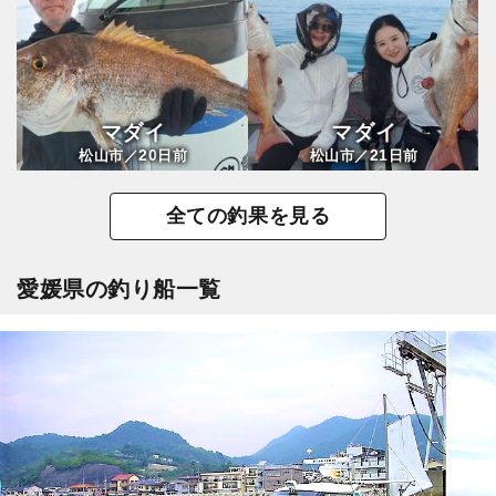
マダイ
マダイ
20
21
松山市／
日前
松山市／
日前
全ての釣果を見る
愛媛県の釣り船一覧