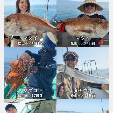
マダイ
マダイ
16
17
松山市／
日前
松山市／
日前
マダコ
タチウオ
17
18
松山市／
日前
松山市／
日前