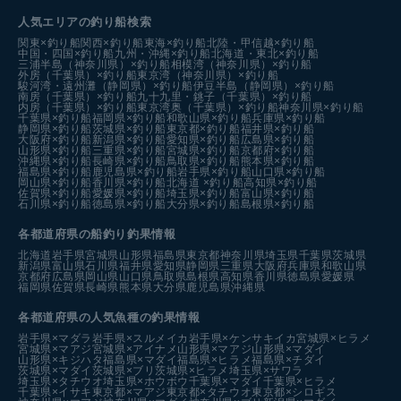
人気エリアの釣り船検索
関東×釣り船
関西×釣り船
東海×釣り船
北陸・甲信越×釣り船
中国・四国×釣り船
九州・沖縄×釣り船
北海道・東北×釣り船
三浦半島（神奈川県）×釣り船
相模湾（神奈川県）×釣り船
外房（千葉県）×釣り船
東京湾（神奈川県）×釣り船
駿河湾・遠州灘（静岡県）×釣り船
伊豆半島（静岡県）×釣り船
南房（千葉県）×釣り船
九十九里・銚子（千葉県）×釣り船
内房（千葉県）×釣り船
東京湾奥（千葉県）×釣り船
神奈川県×釣り船
千葉県×釣り船
福岡県×釣り船
和歌山県×釣り船
兵庫県×釣り船
静岡県×釣り船
茨城県×釣り船
東京都×釣り船
福井県×釣り船
大阪府×釣り船
新潟県×釣り船
愛知県×釣り船
広島県×釣り船
山形県×釣り船
三重県×釣り船
宮城県×釣り船
京都府×釣り船
沖縄県×釣り船
長崎県×釣り船
鳥取県×釣り船
熊本県×釣り船
福島県×釣り船
鹿児島県×釣り船
岩手県×釣り船
山口県×釣り船
岡山県×釣り船
香川県×釣り船
北海道 ×釣り船
高知県×釣り船
佐賀県×釣り船
愛媛県×釣り船
埼玉県×釣り船
富山県×釣り船
石川県×釣り船
徳島県×釣り船
大分県×釣り船
島根県×釣り船
各都道府県の船釣り釣果情報
北海道
岩手県
宮城県
山形県
福島県
東京都
神奈川県
埼玉県
千葉県
茨城県
新潟県
富山県
石川県
福井県
愛知県
静岡県
三重県
大阪府
兵庫県
和歌山県
京都府
広島県
岡山県
山口県
鳥取県
島根県
高知県
香川県
徳島県
愛媛県
福岡県
佐賀県
長崎県
熊本県
大分県
鹿児島県
沖縄県
各都道府県の人気魚種の釣果情報
岩手県×マダラ
岩手県×スルメイカ
岩手県×ケンサキイカ
宮城県×ヒラメ
宮城県×マアジ
宮城県×アイナメ
山形県×マアジ
山形県×マダイ
山形県×キジハタ
福島県×マダイ
福島県×ヒラメ
福島県×チダイ
茨城県×マダイ
茨城県×ブリ
茨城県×ヒラメ
埼玉県×サワラ
埼玉県×タチウオ
埼玉県×ホウボウ
千葉県×マダイ
千葉県×ヒラメ
千葉県×イサキ
東京都×マアジ
東京都×タチウオ
東京都×シロギス