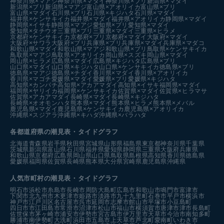
神奈川県×マアジ
神奈川県×マダイ
神奈川県×ブリ
新潟県×マダイ
新潟県×ブリ
新潟県×マアジ
富山県×アオリイカ
富山県×ブリ
富山県×マダイ
石川県×ブリ
石川県×キジハタ
石川県×マダイ
福井県×ケンサキイカ
福井県×マダイ
福井県×アオリイカ
静岡県×マダイ
静岡県×イサキ
静岡県×マアジ
愛知県×ブリ
愛知県×マダイ
愛知県×タチウオ
三重県×ブリ
三重県×マダイ
三重県×ヒラメ
京都府×ケンサキイカ
京都府×ブリ
京都府×マダイ
大阪府×マダイ
大阪府×サワラ
大阪府×ブリ
兵庫県×ブリ
兵庫県×マダイ
兵庫県×マダコ
和歌山県×マダイ
和歌山県×マアジ
和歌山県×ブリ
鳥取県×ケンサキイカ
鳥取県×マアジ
鳥取県×アオリイカ
岡山県×スズキ
岡山県×マダイ
岡山県×ヒラメ
広島県×マダイ
広島県×キジハタ
広島県×ブリ
山口県×マダイ
山口県×キジハタ
山口県×ケンサキイカ
徳島県×ブリ
徳島県×マアジ
徳島県×チダイ
香川県×マダイ
香川県×アオリイカ
香川県×マゴチ
愛媛県×マダイ
愛媛県×ブリ
愛媛県×キジハタ
高知県×カンパチ
高知県×アカアマダイ
高知県×イサキ
福岡県×マダイ
福岡県×ヤリイカ
福岡県×ケンサキイカ
佐賀県×マダイ
佐賀県×ヒラマサ
佐賀県×アカアマダイ
長崎県×マダイ
長崎県×キジハタ
長崎県×オオモンハタ
熊本県×マダイ
熊本県×ヒラメ
熊本県×メバル
鹿児島県×マダイ
鹿児島県×ケンサキイカ
鹿児島県×アオリイカ
沖縄県×スジアラ
沖縄県×キハダ
沖縄県×バラハタ
各都道府県の潮見表
・タイドグラフ
北海道
青森県
岩手県
秋田県
宮城県
山形県
福島県
東京都
神奈川県
千葉県
茨城県
新潟県
富山県
石川県
福井県
愛知県
静岡県
三重県
大阪府
兵庫県
和歌山県
京都府
広島県
岡山県
山口県
鳥取県
島根県
高知県
香川県
徳島県
愛媛県
福岡県
佐賀県
長崎県
熊本県
大分県
宮崎県
鹿児島県
沖縄県
人気市町村の潮見表・タイドグラフ
明石市
浜松市
糸島市
長崎市
周防大島町
広島市
和歌山市
鳴門市
富津市
下関市
北九州市
木更津市
姫路市
淡路市
九十九里町
石巻市
平戸市
横浜市
神戸市
江戸川区
名古屋市
呉市
延岡市
志摩市
館山市
平塚市
小豆島町
四日市市
江田島市
常滑市
沼津市
松山市
福山市
横須賀市
唐津市
津市
長島町
佐世保市
茅ヶ崎市
浦安市
伊勢市
宮古島市
伊万里市
天草市
今治市
南知多町
勝浦市
南伊勢町
大洗町
浜田市
五島市
上天草市
芦北町
愛南町
いわき市