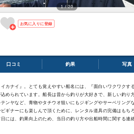
1
/
20
お気に入りに登録
口コミ
釣果
写真
ライカナイ』。とても覚えやすい船名には、『面白いワクワクす
が込められています。船長は昔から釣りが大好きで、新しい釣り
つテンヤなど、青物やタチウオ狙いにもジギングやサーベリング
やビギナーにも楽しんで頂くために、レンタル道具の完備はもち
前日には、釣果向上のため、当日の釣り方や出船時間に関する連