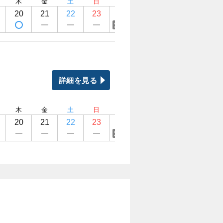
木
金
土
日
月
火
水
木
20
21
22
23
24
25
26
27
定休日
定休日
定休日
詳細を見る
木
金
土
日
月
火
水
木
20
21
22
23
24
25
26
27
定休日
定休日
定休日