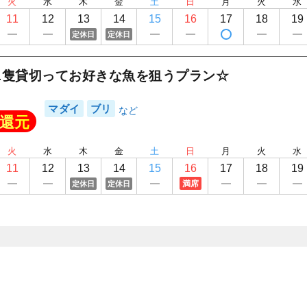
火
水
木
金
土
日
月
火
水
11
12
13
14
15
16
17
18
19
定休日
定休日
1隻貸切ってお好きな魚を狙うプラン☆
マダイ
ブリ
還元
火
水
木
金
土
日
月
火
水
11
12
13
14
15
16
17
18
19
満席
定休日
定休日