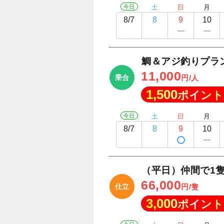
今日
土
日
月
8/7
8
9
10
鯛＆アジ釣りプラ
11,000
乗合
円/人
1,500
ポイント
今日
土
日
月
8/7
8
9
10
（平日）仲間で1
66,000
仕立
円/隻
3,000
ポイント