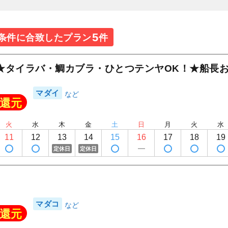
5
条件に合致したプラン
件
★タイラバ・鯛カブラ・ひとつテンヤOK！★船長
マダイ
還元
火
水
木
金
土
日
月
火
水
11
12
13
14
15
16
17
18
19
定休日
定休日
マダコ
還元
1
/
20