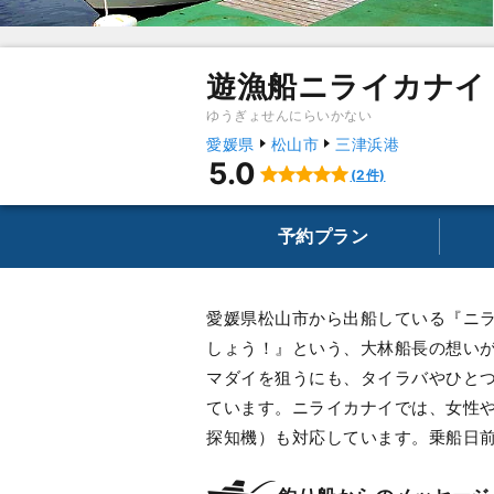
遊漁船ニライカナイ
ゆうぎょせんにらいかない
愛媛県
松山市
三津浜港
5.0
(2件)
予約プラン
愛媛県松山市から出船している『ニ
しょう！』という、大林船長の想い
マダイを狙うにも、タイラバやひと
ています。ニライカナイでは、女性
探知機）も対応しています。乗船日