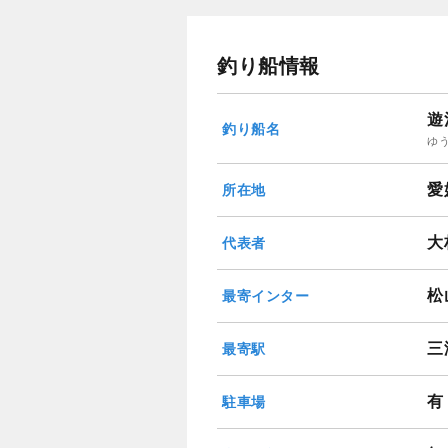
釣り船情報
遊
釣り船名
ゆ
愛
所在地
大
代表者
松
最寄インター
三
最寄駅
有
駐車場