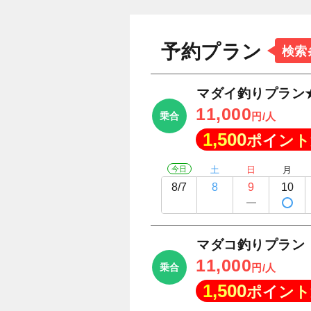
予約プラン
検索
マダイ釣りプラン
11,000
乗合
円/人
1,500
ポイント
今日
土
日
月
8/7
8
9
10
マダコ釣りプラン
11,000
乗合
円/人
1,500
ポイント