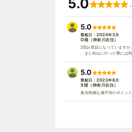
5.0
5.0
2024
3
乗船日：
年
月
O
（神奈川在住）
様
2回お世話になっていますが
また松山に行った際には利
5.0
2023
8
乗船日：
年
月
X
（神奈川在住）
様
風光明媚な瀬戸内のポイン