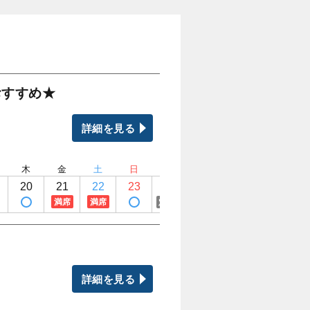
おすすめ★
詳細を見る
木
金
土
日
月
火
水
木
20
21
22
23
24
25
26
27
満席
満席
定休日
定休日
定休日
詳細を見る