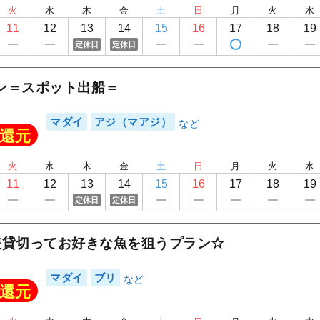
火
水
木
金
土
日
月
火
水
11
12
13
14
15
16
17
18
19
定休日
定休日
ン＝スポット出船＝
マダイ
アジ（マアジ）
還元
火
水
木
金
土
日
月
火
水
11
12
13
14
15
16
17
18
19
定休日
定休日
隻貸切ってお好きな魚を狙うプラン☆
マダイ
ブリ
還元