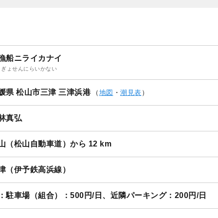
漁船ニライカナイ
うぎょせんにらいかない
媛県 松山市三津 三津浜港
（
地図
・
潮見表
）
林真弘
山（松山自動車道）から 12 km
津（伊予鉄高浜線）
：駐車場（組合）：500円/日、近隣パーキング：200円/日