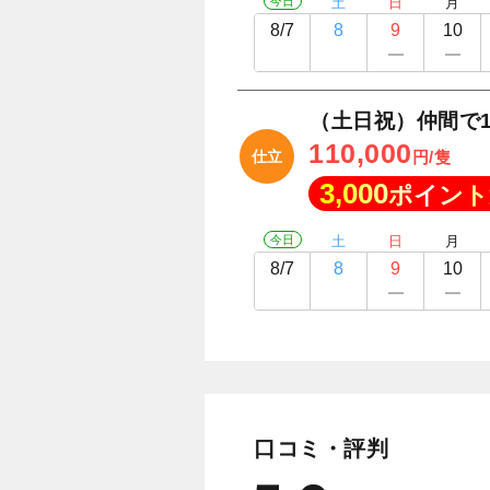
今日
土
日
月
8/7
8
9
10
（土日祝）仲間で
110,000
仕立
円/隻
3,000
ポイント
今日
土
日
月
8/7
8
9
10
口コミ・評判