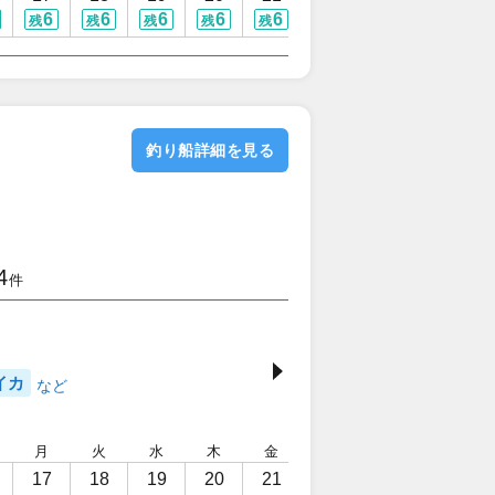
6
6
6
6
6
2
4
6
残
残
残
残
残
残
残
残
釣り船詳細を見る
4
件
イカ
月
火
水
木
金
土
日
月
17
18
19
20
21
22
23
24