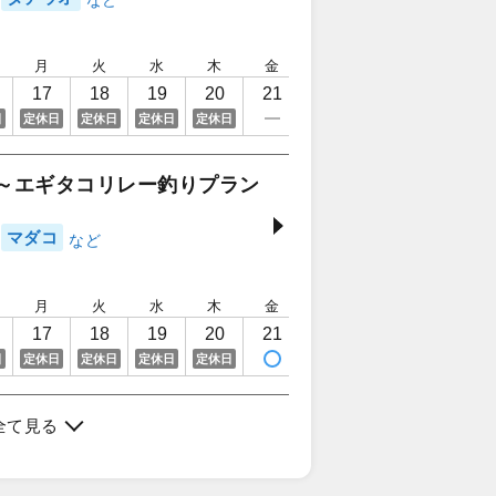
月
火
水
木
金
土
日
月
17
18
19
20
21
22
23
24
日
定休日
定休日
定休日
定休日
ジ～エギタコリレー釣りプラン
マダコ
月
火
水
木
金
土
日
月
17
18
19
20
21
22
23
24
日
定休日
定休日
定休日
定休日
全て見る