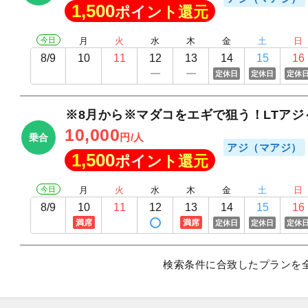
1,500
ポイント還元
今日
月
火
水
木
金
土
日
8/9
10
11
12
13
14
15
16
定休日
定休日
定休
※8月から※マダコをエギで狙う！LTア
10,000
円/人
乗合
アジ（マアジ）
1,500
ポイント還元
今日
月
火
水
木
金
土
日
8/9
10
11
12
13
14
15
16
満席
満席
定休日
定休日
定休
検索条件に合致したプランを