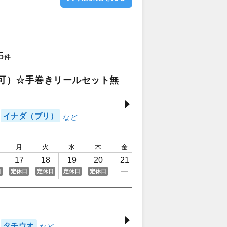
5
件
も可）☆手巻きリールセット無
イナダ（ブリ）
月
火
水
木
金
土
日
月
17
18
19
20
21
22
23
24
日
定休日
定休日
定休日
定休日
タチウオ