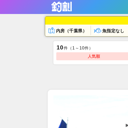
内房（千葉県）
魚指定なし
10
1
10
件
（
～
件）
人気順