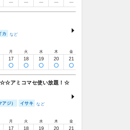
イカ
月
火
水
木
金
土
日
月
17
18
19
20
21
22
23
24
☆☆アミコマセ使い放題！☆
マアジ）
イサキ
月
火
水
木
金
土
日
月
17
18
19
20
21
22
23
24