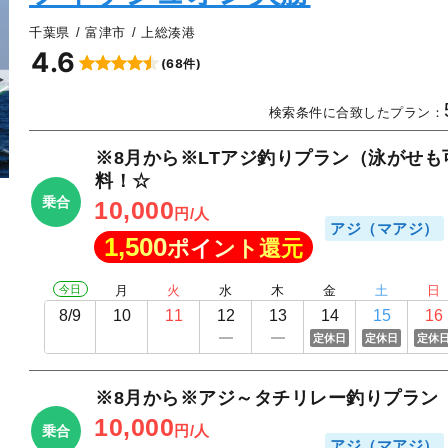
千葉県
富津市
上総湊港
4.6
(68件)
▲
検索条件に合致したプラン：
※8月から※LTアジ釣りプラン（泳がせ
料！☆
乗合
10,000
円/人
アジ（マアジ）
1,500
ポイント還元
今日
月
火
水
木
金
土
日
8/9
10
11
12
13
14
15
16
定休日
定休日
定休
※8月から※アジ～タチリレー釣りプラン
10,000
円/人
乗合
アジ（マアジ）