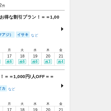
2
件
得な割引プラン！＝＝1,00
マアジ）
イサキ
月
火
水
木
金
土
日
月
17
18
19
20
21
22
23
24
6
6
6
3
4
3
6
満席
残
残
残
残
残
残
残
＝1,000円/人OFF＝＝
イカ
月
火
水
木
金
土
日
月
17
18
19
20
21
22
23
24