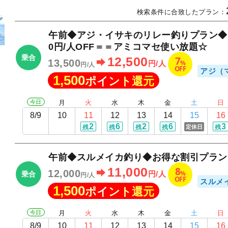
検索条件に合致したプラン：
午前◆アジ・イサキのリレー釣りプラン◆お
0円/人OFF＝＝アミコマセ使い放題☆
乗合
7
12,500
13,500
%
円/人
円/人
OFF
アジ（
1,500
ポイント還元
今日
月
火
水
木
金
土
日
8/9
10
11
12
13
14
15
16
2
6
2
6
3
定休日
残
残
残
残
残
午前◆スルメイカ釣り◆お得な割引プラン！＝
8
11,000
12,000
%
円/人
乗合
円/人
OFF
スルメ
1,500
ポイント還元
今日
月
火
水
木
金
土
日
8/9
10
11
12
13
14
15
16