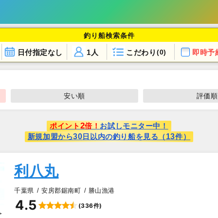
釣り船検索条件
日付指定なし
1人
こだわり
即時予
(0)
安い順
評価順
2
ポイント
倍！
お試しモニター中！
30
13
新規加盟から
日以内の釣り船を見る（
件）
利八丸
千葉県
安房郡鋸南町
勝山漁港
4.5
(336件)
▲