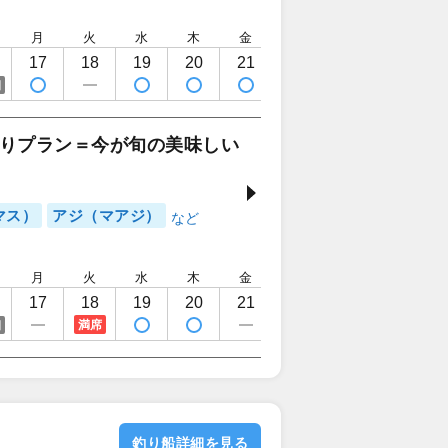
月
火
水
木
金
土
日
月
17
18
19
20
21
22
23
24
日
りプラン＝今が旬の美味しい
マス）
アジ（マアジ）
月
火
水
木
金
土
日
月
17
18
19
20
21
22
23
24
満席
日
釣り船詳細を見る