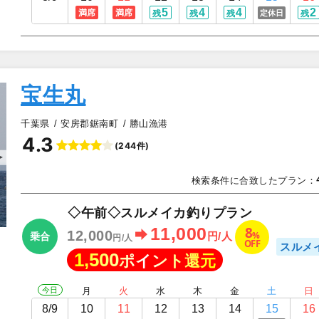
5
4
4
2
満席
満席
定休日
残
残
残
残
宝生丸
千葉県
安房郡鋸南町
勝山漁港
4.3
(244件)
▲
検索条件に合致したプラン：
◇午前◇スルメイカ釣りプラン
8
11,000
12,000
%
円/人
乗合
円/人
OFF
スルメ
1,500
ポイント還元
今日
月
火
水
木
金
土
日
8/9
10
11
12
13
14
15
16