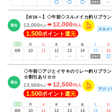
定休日
【8/16～】◇午前◇スルメイカ釣りプラン
7
12,000
13,000
%
円/人
乗合
円/人
OFF
スルメ
1,500
ポイント還元
今日
月
火
水
木
金
土
日
8/9
10
11
12
13
14
15
16
定休日
◇午前◇アジとイサキのリレー釣りプラン
☆割引あり☆☆
乗合
7
12,500
13,500
%
円/人
円/人
OFF
アジ（
1,500
ポイント還元
今日
月
火
水
木
金
土
日
8/9
10
11
12
13
14
15
16