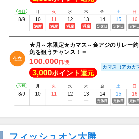
今日
月
火
水
木
金
土
日
8/9
10
11
12
13
14
15
16
満席
満席
満席
満席
定休日
定休日
定休
★月～木限定★カマス～金アジのリレー釣
魚を狙うチャンス！＝
仕立
100,000
円/隻
カマス（アカカ
3,000
ポイント還元
今日
月
火
水
木
金
土
日
8/9
10
11
12
13
14
15
16
定休日
定休日
定休
フィッシュオン大勝