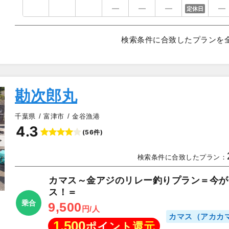
定休日
検索条件に合致したプランを
勘次郎丸
千葉県
富津市
金谷漁港
4.3
(56件)
▲
検索条件に合致したプラン：
カマス～金アジのリレー釣りプラン＝今が
ス！＝
乗合
9,500
円/人
カマス（アカカ
1,500
ポイント還元