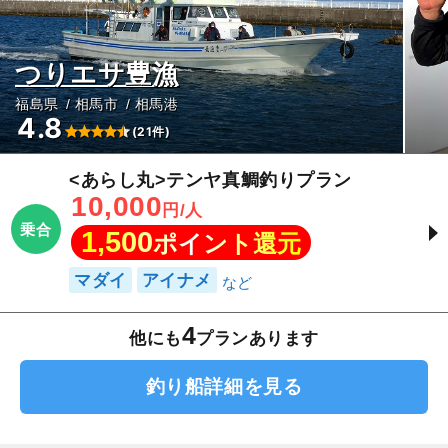
つりエサ豊漁
福島県
相馬市
相馬港
4.8
(21件)
<あらし丸>テンヤ真鯛釣りプラン
10,000
円/人
乗合
1,500
ポイント還元
マダイ
アイナメ
4
他にも
プランあります
釣り船詳細を見る