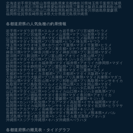
北海道
岩手県
宮城県
山形県
福島県
東京都
神奈川県
埼玉県
千葉県
茨城県
新潟県
富山県
石川県
福井県
愛知県
静岡県
三重県
大阪府
兵庫県
和歌山県
京都府
広島県
岡山県
山口県
鳥取県
島根県
高知県
香川県
徳島県
愛媛県
福岡県
佐賀県
長崎県
熊本県
大分県
鹿児島県
沖縄県
各都道府県の人気魚種の釣果情報
岩手県×マダラ
岩手県×スルメイカ
岩手県×ブリ
宮城県×ヒラメ
宮城県×マアジ
宮城県×アイナメ
山形県×マアジ
山形県×マダイ
山形県×キジハタ
福島県×マダイ
福島県×ヒラメ
福島県×チダイ
茨城県×マダイ
茨城県×ブリ
茨城県×ヒラメ
埼玉県×サワラ
埼玉県×タチウオ
埼玉県×ホウボウ
千葉県×マダイ
千葉県×ヒラメ
千葉県×イサキ
東京都×マアジ
東京都×タチウオ
東京都×シロギス
神奈川県×マアジ
神奈川県×マダイ
神奈川県×ブリ
新潟県×マダイ
新潟県×ブリ
新潟県×マアジ
富山県×アオリイカ
富山県×ブリ
富山県×マダイ
石川県×ブリ
石川県×キジハタ
石川県×マダイ
福井県×ケンサキイカ
福井県×マダイ
福井県×アオリイカ
静岡県×マダイ
静岡県×イサキ
静岡県×マアジ
愛知県×ブリ
愛知県×マダイ
愛知県×タチウオ
三重県×ブリ
三重県×マダイ
三重県×ヒラメ
京都府×ケンサキイカ
京都府×ブリ
京都府×マダイ
大阪府×マダイ
大阪府×サワラ
大阪府×ブリ
兵庫県×ブリ
兵庫県×マダイ
兵庫県×マダコ
和歌山県×マダイ
和歌山県×マアジ
和歌山県×ブリ
鳥取県×ケンサキイカ
鳥取県×マアジ
鳥取県×スルメイカ
岡山県×スズキ
岡山県×マダイ
岡山県×ヒラメ
広島県×マダイ
広島県×キジハタ
広島県×サワラ
山口県×マダイ
山口県×ケンサキイカ
山口県×キジハタ
徳島県×ブリ
徳島県×マアジ
徳島県×チダイ
香川県×マダイ
香川県×アオリイカ
香川県×マゴチ
愛媛県×マダイ
愛媛県×ブリ
愛媛県×キジハタ
高知県×カンパチ
高知県×アカアマダイ
高知県×イサキ
福岡県×マダイ
福岡県×ヤリイカ
福岡県×ケンサキイカ
佐賀県×マダイ
佐賀県×ヒラマサ
佐賀県×アカアマダイ
長崎県×マダイ
長崎県×キジハタ
長崎県×オオモンハタ
熊本県×マダイ
熊本県×ヒラメ
熊本県×メバル
鹿児島県×マダイ
鹿児島県×ケンサキイカ
鹿児島県×アオハタ
沖縄県×スジアラ
沖縄県×キハダ
沖縄県×バラハタ
各都道府県の潮見表
・タイドグラフ