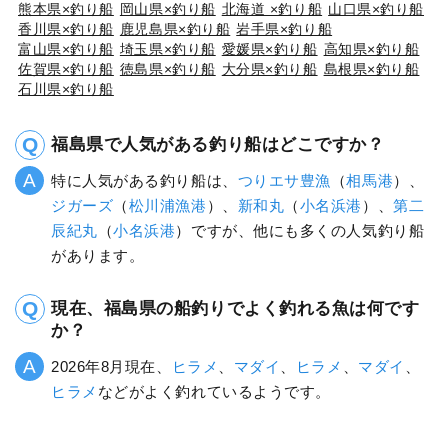
熊本県×釣り船
岡山県×釣り船
北海道 ×釣り船
山口県×釣り船
香川県×釣り船
鹿児島県×釣り船
岩手県×釣り船
富山県×釣り船
埼玉県×釣り船
愛媛県×釣り船
高知県×釣り船
佐賀県×釣り船
徳島県×釣り船
大分県×釣り船
島根県×釣り船
石川県×釣り船
福島県で人気がある釣り船はどこですか？
特に人気がある釣り船は、
つりエサ豊漁
（
相馬港
）、
ジガーズ
（
松川浦漁港
）、
新和丸
（
小名浜港
）、
第二
辰紀丸
（
小名浜港
）ですが、他にも多くの人気釣り船
があります。
現在、福島県の船釣りでよく釣れる魚は何です
か？
2026年8月現在、
ヒラメ
、
マダイ
、
ヒラメ
、
マダイ
、
ヒラメ
などがよく釣れているようです。