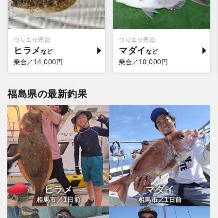
つりエサ豊漁
つりエサ豊漁
ヒラメ
マダイ
14,000
10,000
乗合／
円
乗合／
円
福島県の最新釣果
ヒラメ
マダイ
1
1
相馬市／
日前
相馬市／
日前