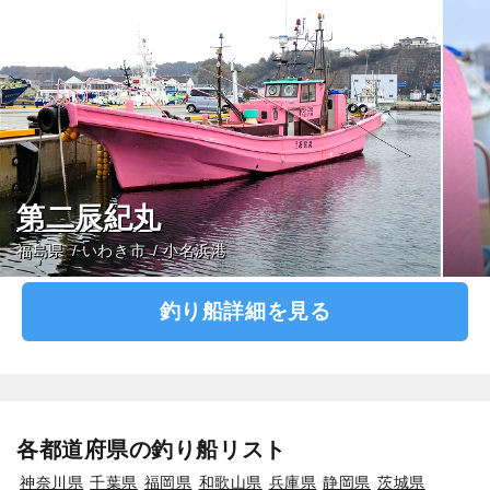
第二辰紀丸
福島県
いわき市
小名浜港
釣り船詳細を見る
各都道府県の釣り船リスト
神奈川県
千葉県
福岡県
和歌山県
兵庫県
静岡県
茨城県