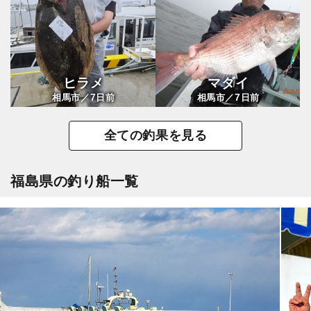
ヒラメ
マダイ
7
7
相馬市／
日前
相馬市／
日前
全ての釣果を見る
福島県の釣り船一覧