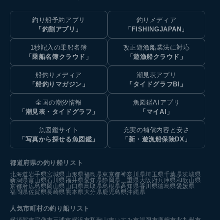
釣り船予約アプリ
釣りメディア
「釣割アプリ」
「FISHINGJAPAN」
1秒記入の乗船名簿
改正遊漁船業法に対応
「乗船名簿クラウド」
「遊漁船クラウド」
船釣りメディア
潮見表アプリ
「船釣りマガジン」
「タイドグラフBI」
全国の潮汐情報
魚図鑑AIアプリ
「潮見表・タイドグラフ」
「マイAI」
魚図鑑サイト
充実の補償内容と安さ
「写真から探せる魚図鑑」
「新・遊漁船保険DX」
都道府県の釣り船リスト
北海道
岩手県
宮城県
山形県
福島県
東京都
神奈川県
埼玉県
千葉県
茨城県
新潟県
富山県
石川県
福井県
愛知県
静岡県
三重県
大阪府
兵庫県
和歌山県
京都府
広島県
岡山県
山口県
鳥取県
島根県
高知県
香川県
徳島県
愛媛県
福岡県
佐賀県
長崎県
熊本県
大分県
鹿児島県
沖縄県
人気市町村の釣り船リスト