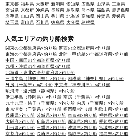
東京都
福井県
大阪府
新潟県
愛知県
広島県
山形県
三重県
宮城県
京都府
沖縄県
長崎県
鳥取県
熊本県
福島県
鹿児島県
岩手県
山口県
岡山県
香川県
北海道
高知県
佐賀県
愛媛県
埼玉県
富山県
石川県
徳島県
大分県
島根県
人気エリアの釣り船検索
関東の全都道府県×釣り船
関西の全都道府県×釣り船
東海の全都道府県×釣り船
北陸・甲信越の全都道府県×釣り船
中国・四国の全都道府県×釣り船
九州・沖縄の全都道府県×釣り船
北海道・東北の全都道府県×釣り船
三浦半島（神奈川県）×釣り船
相模湾（神奈川県）×釣り船
外房（千葉県）×釣り船
東京湾（神奈川県）×釣り船
駿河湾・遠州灘（静岡県）×釣り船
伊豆半島（静岡県）×釣り船
南房（千葉県）×釣り船
九十九里・銚子（千葉県）×釣り船
内房（千葉県）×釣り船
東京湾奥（千葉県）×釣り船
福岡県×釣り船
和歌山県×釣り船
兵庫県×釣り船
茨城県×釣り船
東京都×釣り船
福井県×釣り船
大阪府×釣り船
広島県×釣り船
新潟県×釣り船
愛知県×釣り船
山形県×釣り船
三重県×釣り船
沖縄県×釣り船
宮城県×釣り船
京都府×釣り船
長崎県×釣り船
鳥取県×釣り船
福島県×釣り船