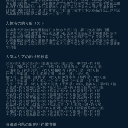
横須賀市
宗像市
三浦市
横浜市
和歌山市
いすみ市
福岡市
鹿嶋市
北九州市
明石市
淡路市
日立市
小田原市
勝浦市
鴨川市
熱海市
南房総市
富津市
糸島市
足柄下郡真鶴町
館山市
知多郡南知多町
江東区
伊東市
大田区
平塚市
旭市
日高郡印南町
鎌倉市
酒田市
加古川市
田辺市
沼津市
小浜市
品川区
江戸川区
広島市
賀茂郡南伊豆町
南あわじ市
市川市
人気港の釣り船リスト
神湊港
大原港
鐘崎漁港
松輪江奈漁港
市堀川沿い
間口漁港
鹿嶋旧港
育波漁港
金沢漁港
加太港
姪浜漁港
小田原新港
鹿嶋新港
印南港
飯岡漁港
岐志漁港
酒田港
博多港カモメ広場前
久慈漁港
明石港
宇佐美港
佐島港
真鶴港
腰越漁港
走水港
福良港
手石港
大磯港
明石浦漁港
上総湊港
寺泊港
大洗港
大飯港
福浦港
境港中野港
金沢八景平潟
久美浜港
金田漁港
平塚新港
平潟港
人気エリアの釣り船検索
関東×釣り船
関西×釣り船
東海×釣り船
北陸・甲信越×釣り船
中国・四国×釣り船
九州・沖縄×釣り船
北海道・東北×釣り船
三浦半島（神奈川県）×釣り船
相模湾（神奈川県）×釣り船
外房（千葉県）×釣り船
東京湾（神奈川県）×釣り船
駿河湾・遠州灘（静岡県）×釣り船
伊豆半島（静岡県）×釣り船
南房（千葉県）×釣り船
九十九里・銚子（千葉県）×釣り船
内房（千葉県）×釣り船
東京湾奥（千葉県）×釣り船
神奈川県×釣り船
千葉県×釣り船
福岡県×釣り船
和歌山県×釣り船
兵庫県×釣り船
静岡県×釣り船
茨城県×釣り船
東京都×釣り船
福井県×釣り船
大阪府×釣り船
広島県×釣り船
愛知県×釣り船
新潟県×釣り船
山形県×釣り船
三重県×釣り船
長崎県×釣り船
宮城県×釣り船
京都府×釣り船
沖縄県×釣り船
鳥取県×釣り船
熊本県×釣り船
福島県×釣り船
山口県×釣り船
北海道 ×釣り船
岩手県×釣り船
鹿児島県×釣り船
香川県×釣り船
岡山県×釣り船
愛媛県×釣り船
高知県×釣り船
富山県×釣り船
佐賀県×釣り船
埼玉県×釣り船
大分県×釣り船
島根県×釣り船
徳島県×釣り船
石川県×釣り船
各都道府県の船釣り釣果情報