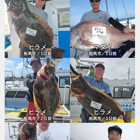
ヒラメ
マダイ
1
1
相馬市／
日前
相馬市／
日前
ヒラメ
ヒラメ
2
3
相馬市／
日前
相馬市／
日前