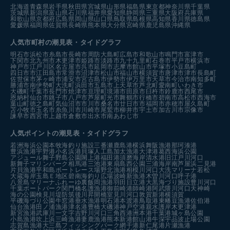
北海道
青森県
岩手県
秋田県
宮城県
山形県
福島県
東京都
神奈川県
千葉県
茨城県
新潟県
富山県
石川県
福井県
愛知県
静岡県
三重県
大阪府
兵庫県
和歌山県
京都府
広島県
岡山県
山口県
鳥取県
島根県
高知県
香川県
徳島県
愛媛県
福岡県
佐賀県
長崎県
熊本県
大分県
宮崎県
鹿児島県
沖縄県
人気市町村の潮見表・タイドグラフ
明石市
浜松市
糸島市
長崎市
周防大島町
広島市
和歌山市
鳴門市
富津市
下関市
北九州市
木更津市
姫路市
淡路市
九十九里町
石巻市
平戸市
横浜市
神戸市
江戸川区
名古屋市
呉市
延岡市
志摩市
館山市
平塚市
小豆島町
四日市市
江田島市
常滑市
沼津市
松山市
福山市
横須賀市
唐津市
津市
長島町
佐世保市
茅ヶ崎市
浦安市
宮古島市
伊勢市
伊万里市
天草市
今治市
南知多町
勝浦市
南伊勢町
大洗町
浜田市
五島市
上天草市
芦北町
愛南町
いわき市
大磯町
千葉市
長門市
焼津市
亘理町
境港市
田原市
臼杵市
鈴鹿市
西尾市
恩納村
仙台市
銚子市
八戸市
芦屋町
光市
舞鶴市
行橋市
碧南市
高松市
西海市
葉山町
徳之島町
気仙沼市
市川市
桑名市
廿日市市
福岡市
赤穂市
屋久島町
苫小牧市
玉名市
糸魚川市
川崎市
尾鷲市
柳井市
宇土市
加古川市
宗像市
諫早市
西宮市
上越市
倉敷市
出水市
南あわじ市
人気ポイントの潮見表・タイドグラフ
若洲海浜公園
本牧海釣り施設
三番瀬
鹿島港
横浜
舞阪漁港
那珂湊港
豊浜漁港
宇野港
小名浜港
貝塚人工島
加太漁港
大津港
葛西海浜公園
アジュール舞子
野島公園
閖上港
福田港
須磨海岸
清水港
旧江戸川河口
新舞子マリンパーク
相馬港
三池港
東扇島西公園
三浦海岸
南芦屋浜
二見港
片貝漁港
平和島ボートレース場
野北漁港
相模川河口
大洗マリーナ
若松
大蔵海岸
玉島Ｅ地区
碧南海釣り広場
波崎新漁港
木曽川河口
呼子港
八景島マリーナ
ふれーゆ裏
飯岡漁港
羽田
日立港
大黒海づり施設
豊川河口
千葉ポートパーク
関門橋
名護漁港
御前崎港
師崎港
阿武隈川河口
天神崎
海の公園
検見川堤防
筑後川昇開橋
室見川河口
敦賀新港
横須賀
平磯海づり公園
牛窓港
垂水漁港
明石港
本渡港
鳥取港
東幡豆漁港
佐伯港
仙台漁港
田ノ浦漁港
津名港
豊橋
大磯港
神戸空港親水護岸
木更津港
新宮漁港
武庫川一文字
吉野川河口
三角西港
洲本港
千葉港
城ヶ島公園
小島漁港
吹上浜
三崎漁港
妻鹿漁港
熊本新港
館山港
牛深
宇品波止場公園
志賀島漁港
大三島フィッシングパーク
網干港
新仁尾港
片瀬漁港