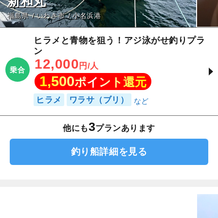
新和丸
福島県
いわき市
小名浜港
ヒラメと青物を狙う！アジ泳がせ釣りプラ
ン
12,000
円/人
乗合
1,500
ポイント還元
ヒラメ
ワラサ（ブリ）
3
他にも
プランあります
釣り船詳細を見る