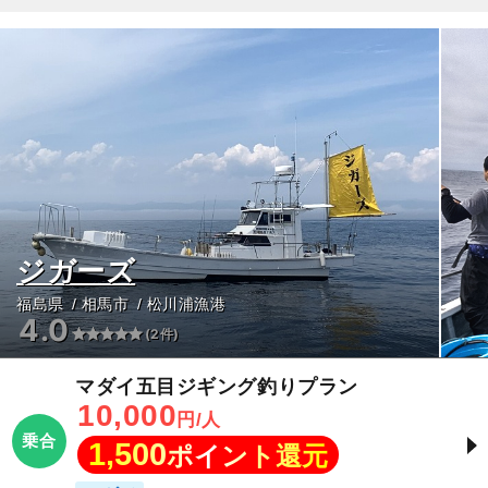
ジガーズ
福島県
相馬市
松川浦漁港
4.0
(2件)
マダイ五目ジギング釣りプラン
10,000
円/人
乗合
1,500
ポイント還元