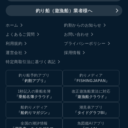
釣り船（遊漁船）業者様へ
ホーム
釣割からのお知らせ
よくあるご質問
お問い合わせ
利用規約
プライバシーポリシー
運営会社
採用情報
特定商取引法に基づく表記
釣り船予約アプリ
釣りメディア
「釣割アプリ」
「FISHINGJAPAN」
1秒記入の乗船名簿
改正遊漁船業法に対応
「乗船名簿クラウド」
「遊漁船クラウド」
船釣りメディア
潮見表アプリ
「船釣りマガジン」
「タイドグラフBI」
全国の潮汐情報
魚図鑑AIアプリ