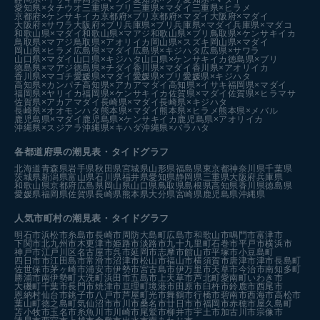
愛知県×タチウオ
三重県×ブリ
三重県×マダイ
三重県×ヒラメ
京都府×ケンサキイカ
京都府×ブリ
京都府×マダイ
大阪府×マダイ
大阪府×サワラ
大阪府×ブリ
兵庫県×ブリ
兵庫県×マダイ
兵庫県×マダコ
和歌山県×マダイ
和歌山県×マアジ
和歌山県×ブリ
鳥取県×ケンサキイカ
鳥取県×マアジ
鳥取県×アオリイカ
岡山県×スズキ
岡山県×マダイ
岡山県×ヒラメ
広島県×マダイ
広島県×キジハタ
広島県×サワラ
山口県×マダイ
山口県×キジハタ
山口県×ケンサキイカ
徳島県×ブリ
徳島県×マアジ
徳島県×チダイ
香川県×マダイ
香川県×アオリイカ
香川県×マゴチ
愛媛県×マダイ
愛媛県×ブリ
愛媛県×キジハタ
高知県×カンパチ
高知県×アカアマダイ
高知県×イサキ
福岡県×マダイ
福岡県×ヤリイカ
福岡県×ケンサキイカ
佐賀県×マダイ
佐賀県×ヒラマサ
佐賀県×アカアマダイ
長崎県×マダイ
長崎県×キジハタ
長崎県×オオモンハタ
熊本県×マダイ
熊本県×ヒラメ
熊本県×メバル
鹿児島県×マダイ
鹿児島県×ケンサキイカ
鹿児島県×アオリイカ
沖縄県×スジアラ
沖縄県×キハダ
沖縄県×バラハタ
各都道府県の潮見表
・タイドグラフ
北海道
青森県
岩手県
秋田県
宮城県
山形県
福島県
東京都
神奈川県
千葉県
茨城県
新潟県
富山県
石川県
福井県
愛知県
静岡県
三重県
大阪府
兵庫県
和歌山県
京都府
広島県
岡山県
山口県
鳥取県
島根県
高知県
香川県
徳島県
愛媛県
福岡県
佐賀県
長崎県
熊本県
大分県
宮崎県
鹿児島県
沖縄県
人気市町村の潮見表・タイドグラフ
明石市
浜松市
糸島市
長崎市
周防大島町
広島市
和歌山市
鳴門市
富津市
下関市
北九州市
木更津市
姫路市
淡路市
九十九里町
石巻市
平戸市
横浜市
神戸市
江戸川区
名古屋市
呉市
延岡市
志摩市
館山市
平塚市
小豆島町
四日市市
江田島市
常滑市
沼津市
松山市
福山市
横須賀市
唐津市
津市
長島町
佐世保市
茅ヶ崎市
浦安市
伊勢市
宮古島市
伊万里市
天草市
今治市
南知多町
勝浦市
南伊勢町
大洗町
浜田市
五島市
上天草市
芦北町
愛南町
いわき市
大磯町
千葉市
長門市
焼津市
亘理町
境港市
田原市
臼杵市
鈴鹿市
西尾市
恩納村
仙台市
銚子市
八戸市
芦屋町
光市
舞鶴市
行橋市
碧南市
西海市
高松市
葉山町
徳之島町
気仙沼市
市川市
桑名市
廿日市市
福岡市
赤穂市
屋久島町
苫小牧市
玉名市
糸魚川市
川崎市
尾鷲市
柳井市
宇土市
加古川市
宗像市