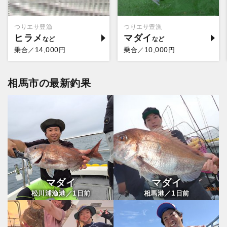
つりエサ豊漁
つりエサ豊漁
ヒラメ
マダイ
14,000
10,000
乗合／
円
乗合／
円
相馬市の最新釣果
マダイ
マダイ
1
1
松川浦漁港／
日前
相馬港／
日前