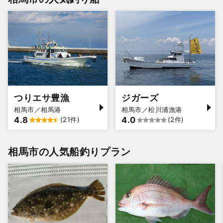
つりエサ豊漁
ジガーズ
相馬市／相馬港
相馬市／松川浦漁港
4.8
4.0
(21件)
(2件)
相馬市の人気船釣りプラン