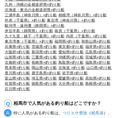
九州・沖縄の全都道府県×釣り船
北海道・東北の全都道府県×釣り船
三浦半島（神奈川県）×釣り船
相模湾（神奈川県）×釣り船
外房（千葉県）×釣り船
東京湾（神奈川県）×釣り船
駿河湾・遠州灘（静岡県）×釣り船
伊豆半島（静岡県）×釣り船
南房（千葉県）×釣り船
九十九里・銚子（千葉県）×釣り船
内房（千葉県）×釣り船
東京湾奥（千葉県）×釣り船
福岡県×釣り船
和歌山県×釣り船
兵庫県×釣り船
茨城県×釣り船
東京都×釣り船
福井県×釣り船
大阪府×釣り船
新潟県×釣り船
愛知県×釣り船
広島県×釣り船
山形県×釣り船
三重県×釣り船
沖縄県×釣り船
宮城県×釣り船
京都府×釣り船
長崎県×釣り船
鳥取県×釣り船
福島県×釣り船
熊本県×釣り船
岡山県×釣り船
北海道 ×釣り船
山口県×釣り船
香川県×釣り船
鹿児島県×釣り船
岩手県×釣り船
富山県×釣り船
埼玉県×釣り船
愛媛県×釣り船
高知県×釣り船
佐賀県×釣り船
徳島県×釣り船
大分県×釣り船
島根県×釣り船
石川県×釣り船
相馬市で人気がある釣り船はどこですか？
特に人気がある釣り船は、
つりエサ豊漁
（
相馬港
）、