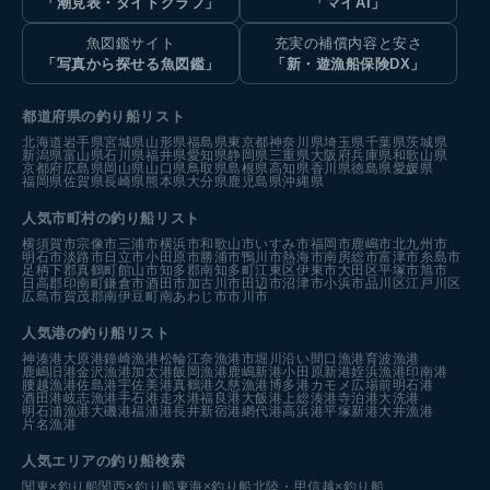
「潮見表・タイドグラフ」
「マイAI」
魚図鑑サイト
充実の補償内容と安さ
「写真から探せる魚図鑑」
「新・遊漁船保険DX」
都道府県の釣り船リスト
北海道
岩手県
宮城県
山形県
福島県
東京都
神奈川県
埼玉県
千葉県
茨城県
新潟県
富山県
石川県
福井県
愛知県
静岡県
三重県
大阪府
兵庫県
和歌山県
京都府
広島県
岡山県
山口県
鳥取県
島根県
高知県
香川県
徳島県
愛媛県
福岡県
佐賀県
長崎県
熊本県
大分県
鹿児島県
沖縄県
人気市町村の釣り船リスト
横須賀市
宗像市
三浦市
横浜市
和歌山市
いすみ市
福岡市
鹿嶋市
北九州市
明石市
淡路市
日立市
小田原市
勝浦市
鴨川市
熱海市
南房総市
富津市
糸島市
足柄下郡真鶴町
館山市
知多郡南知多町
江東区
伊東市
大田区
平塚市
旭市
日高郡印南町
鎌倉市
酒田市
加古川市
田辺市
沼津市
小浜市
品川区
江戸川区
広島市
賀茂郡南伊豆町
南あわじ市
市川市
人気港の釣り船リスト
神湊港
大原港
鐘崎漁港
松輪江奈漁港
市堀川沿い
間口漁港
育波漁港
鹿嶋旧港
金沢漁港
加太港
飯岡漁港
鹿嶋新港
小田原新港
姪浜漁港
印南港
腰越漁港
佐島港
宇佐美港
真鶴港
久慈漁港
博多港カモメ広場前
明石港
酒田港
岐志漁港
手石港
走水港
福良港
大飯港
上総湊港
寺泊港
大洗港
明石浦漁港
大磯港
福浦港
長井新宿港
網代港
高浜港
平塚新港
大井漁港
片名漁港
人気エリアの釣り船検索
関東×釣り船
関西×釣り船
東海×釣り船
北陸・甲信越×釣り船