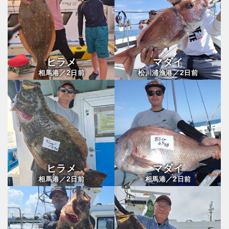
ヒラメ
マダイ
2
2
相馬港／
日前
松川浦漁港／
日前
ヒラメ
マダイ
2
2
相馬港／
日前
相馬港／
日前