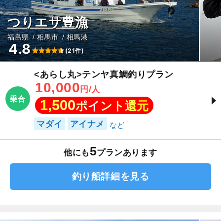
つりエサ豊漁
福島県
相馬市
相馬港
4.8
(21件)
<あらし丸>テンヤ真鯛釣りプラン
10,000
円/人
乗合
1,500
ポイント還元
マダイ
アイナメ
5
他にも
プランあります
釣り船詳細を見る