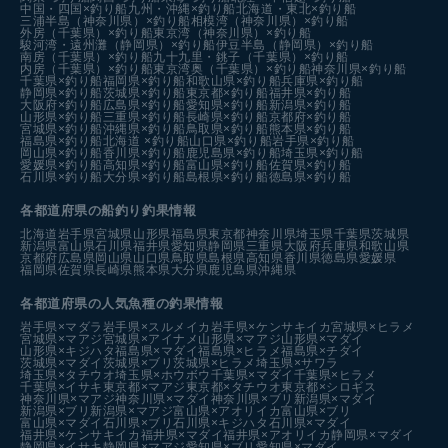
中国・四国×釣り船
九州・沖縄×釣り船
北海道・東北×釣り船
三浦半島（神奈川県）×釣り船
相模湾（神奈川県）×釣り船
外房（千葉県）×釣り船
東京湾（神奈川県）×釣り船
駿河湾・遠州灘（静岡県）×釣り船
伊豆半島（静岡県）×釣り船
南房（千葉県）×釣り船
九十九里・銚子（千葉県）×釣り船
内房（千葉県）×釣り船
東京湾奥（千葉県）×釣り船
神奈川県×釣り船
千葉県×釣り船
福岡県×釣り船
和歌山県×釣り船
兵庫県×釣り船
静岡県×釣り船
茨城県×釣り船
東京都×釣り船
福井県×釣り船
大阪府×釣り船
広島県×釣り船
愛知県×釣り船
新潟県×釣り船
山形県×釣り船
三重県×釣り船
長崎県×釣り船
京都府×釣り船
宮城県×釣り船
沖縄県×釣り船
鳥取県×釣り船
熊本県×釣り船
福島県×釣り船
北海道 ×釣り船
山口県×釣り船
岩手県×釣り船
岡山県×釣り船
香川県×釣り船
鹿児島県×釣り船
埼玉県×釣り船
愛媛県×釣り船
高知県×釣り船
富山県×釣り船
佐賀県×釣り船
石川県×釣り船
大分県×釣り船
島根県×釣り船
徳島県×釣り船
各都道府県の船釣り釣果情報
北海道
岩手県
宮城県
山形県
福島県
東京都
神奈川県
埼玉県
千葉県
茨城県
新潟県
富山県
石川県
福井県
愛知県
静岡県
三重県
大阪府
兵庫県
和歌山県
京都府
広島県
岡山県
山口県
鳥取県
島根県
高知県
香川県
徳島県
愛媛県
福岡県
佐賀県
長崎県
熊本県
大分県
鹿児島県
沖縄県
各都道府県の人気魚種の釣果情報
岩手県×マダラ
岩手県×スルメイカ
岩手県×ケンサキイカ
宮城県×ヒラメ
宮城県×マアジ
宮城県×アイナメ
山形県×マアジ
山形県×マダイ
山形県×キジハタ
福島県×マダイ
福島県×ヒラメ
福島県×チダイ
茨城県×マダイ
茨城県×ブリ
茨城県×ヒラメ
埼玉県×サワラ
埼玉県×タチウオ
埼玉県×ホウボウ
千葉県×マダイ
千葉県×ヒラメ
千葉県×イサキ
東京都×マアジ
東京都×タチウオ
東京都×シロギス
神奈川県×マアジ
神奈川県×マダイ
神奈川県×ブリ
新潟県×マダイ
新潟県×ブリ
新潟県×マアジ
富山県×アオリイカ
富山県×ブリ
富山県×マダイ
石川県×ブリ
石川県×キジハタ
石川県×マダイ
福井県×ケンサキイカ
福井県×マダイ
福井県×アオリイカ
静岡県×マダイ
静岡県×イサキ
静岡県×マアジ
愛知県×ブリ
愛知県×マダイ