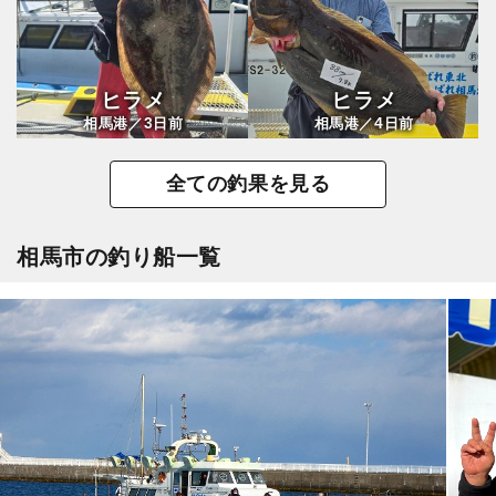
ヒラメ
ヒラメ
3
4
相馬港／
日前
相馬港／
日前
全ての釣果を見る
相馬市の釣り船一覧