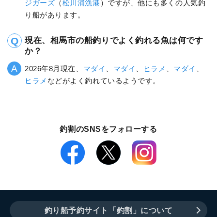
ジガーズ
（
松川浦漁港
）ですが、他にも多くの人気釣
り船があります。
現在、相馬市の船釣りでよく釣れる魚は何です
か？
2026年8月現在、
マダイ
、
マダイ
、
ヒラメ
、
マダイ
、
ヒラメ
などがよく釣れているようです。
釣割のSNSをフォローする
釣り船予約サイト「釣割」について