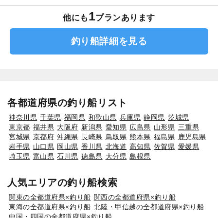
1
他にも
プランあります
釣り船詳細を見る
各都道府県の釣り船リスト
神奈川県
千葉県
福岡県
和歌山県
兵庫県
静岡県
茨城県
東京都
福井県
大阪府
新潟県
愛知県
広島県
山形県
三重県
宮城県
京都府
沖縄県
長崎県
鳥取県
熊本県
福島県
鹿児島県
岩手県
山口県
岡山県
香川県
北海道
高知県
佐賀県
愛媛県
埼玉県
富山県
石川県
徳島県
大分県
島根県
人気エリアの釣り船検索
関東の全都道府県×釣り船
関西の全都道府県×釣り船
東海の全都道府県×釣り船
北陸・甲信越の全都道府県×釣り船
中国・四国の全都道府県×釣り船