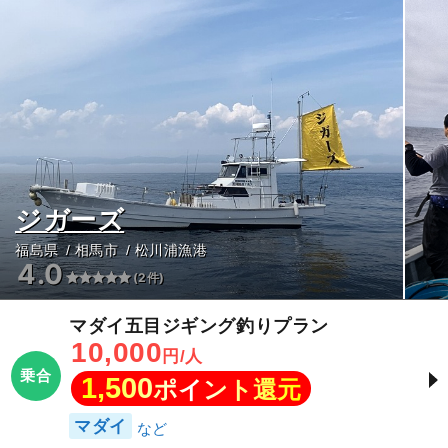
ジガーズ
福島県
相馬市
松川浦漁港
4.0
(2件)
マダイ五目ジギング釣りプラン
10,000
円/人
乗合
1,500
ポイント還元
マダイ