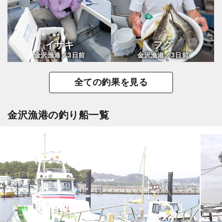
イサキ
フグ
3
3
金沢漁港／
日前
金沢漁港／
日前
全ての釣果を見る
金沢漁港の釣り船一覧