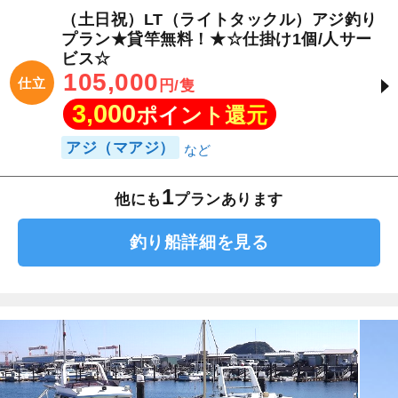
（土日祝）LT（ライトタックル）アジ釣り
プラン★貸竿無料！★☆仕掛け1個/人サー
ビス☆
105,000
仕立
円/隻
3,000
ポイント還元
アジ（マアジ）
1
他にも
プランあります
釣り船詳細を見る