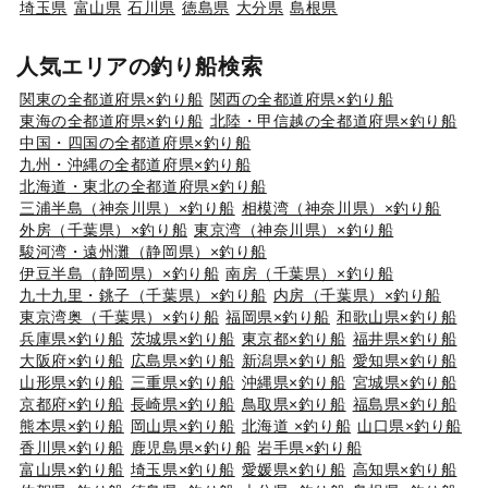
埼玉県
富山県
石川県
徳島県
大分県
島根県
人気エリアの釣り船検索
関東の全都道府県×釣り船
関西の全都道府県×釣り船
東海の全都道府県×釣り船
北陸・甲信越の全都道府県×釣り船
中国・四国の全都道府県×釣り船
九州・沖縄の全都道府県×釣り船
北海道・東北の全都道府県×釣り船
三浦半島（神奈川県）×釣り船
相模湾（神奈川県）×釣り船
外房（千葉県）×釣り船
東京湾（神奈川県）×釣り船
駿河湾・遠州灘（静岡県）×釣り船
伊豆半島（静岡県）×釣り船
南房（千葉県）×釣り船
九十九里・銚子（千葉県）×釣り船
内房（千葉県）×釣り船
東京湾奥（千葉県）×釣り船
福岡県×釣り船
和歌山県×釣り船
兵庫県×釣り船
茨城県×釣り船
東京都×釣り船
福井県×釣り船
大阪府×釣り船
広島県×釣り船
新潟県×釣り船
愛知県×釣り船
山形県×釣り船
三重県×釣り船
沖縄県×釣り船
宮城県×釣り船
京都府×釣り船
長崎県×釣り船
鳥取県×釣り船
福島県×釣り船
熊本県×釣り船
岡山県×釣り船
北海道 ×釣り船
山口県×釣り船
香川県×釣り船
鹿児島県×釣り船
岩手県×釣り船
富山県×釣り船
埼玉県×釣り船
愛媛県×釣り船
高知県×釣り船