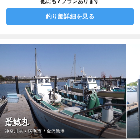
7
他にも
プランあります
釣り船詳細を見る
番敏丸
神奈川県
横浜市
金沢漁港