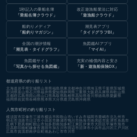
1秒記入の乗船名簿
改正遊漁船業法に対応
「乗船名簿クラウド」
「遊漁船クラウド」
船釣りメディア
潮見表アプリ
「船釣りマガジン」
「タイドグラフBI」
全国の潮汐情報
魚図鑑AIアプリ
「潮見表・タイドグラフ」
「マイAI」
魚図鑑サイト
充実の補償内容と安さ
「写真から探せる魚図鑑」
「新・遊漁船保険DX」
都道府県の釣り船リスト
北海道
岩手県
宮城県
山形県
福島県
東京都
神奈川県
埼玉県
千葉県
茨城県
新潟県
富山県
石川県
福井県
愛知県
静岡県
三重県
大阪府
兵庫県
和歌山県
京都府
広島県
岡山県
山口県
鳥取県
島根県
高知県
香川県
徳島県
愛媛県
福岡県
佐賀県
長崎県
熊本県
大分県
鹿児島県
沖縄県
人気市町村の釣り船リスト
横須賀市
宗像市
三浦市
横浜市
和歌山市
いすみ市
福岡市
鹿嶋市
北九州市
明石市
淡路市
日立市
小田原市
勝浦市
鴨川市
熱海市
南房総市
富津市
糸島市
足柄下郡真鶴町
館山市
知多郡南知多町
江東区
伊東市
大田区
平塚市
旭市
日高郡印南町
鎌倉市
酒田市
加古川市
田辺市
沼津市
小浜市
品川区
江戸川区
広島市
賀茂郡南伊豆町
南あわじ市
市川市