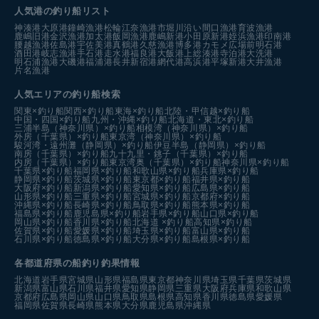
人気港の釣り船リスト
神湊港
大原港
鐘崎漁港
松輪江奈漁港
市堀川沿い
間口漁港
育波漁港
鹿嶋旧港
金沢漁港
加太港
飯岡漁港
鹿嶋新港
小田原新港
姪浜漁港
印南港
腰越漁港
佐島港
宇佐美港
真鶴港
久慈漁港
博多港カモメ広場前
明石港
酒田港
岐志漁港
手石港
走水港
福良港
大飯港
上総湊港
寺泊港
大洗港
明石浦漁港
大磯港
福浦港
長井新宿港
網代港
高浜港
平塚新港
大井漁港
片名漁港
人気エリアの釣り船検索
関東×釣り船
関西×釣り船
東海×釣り船
北陸・甲信越×釣り船
中国・四国×釣り船
九州・沖縄×釣り船
北海道・東北×釣り船
三浦半島（神奈川県）×釣り船
相模湾（神奈川県）×釣り船
外房（千葉県）×釣り船
東京湾（神奈川県）×釣り船
駿河湾・遠州灘（静岡県）×釣り船
伊豆半島（静岡県）×釣り船
南房（千葉県）×釣り船
九十九里・銚子（千葉県）×釣り船
内房（千葉県）×釣り船
東京湾奥（千葉県）×釣り船
神奈川県×釣り船
千葉県×釣り船
福岡県×釣り船
和歌山県×釣り船
兵庫県×釣り船
静岡県×釣り船
茨城県×釣り船
東京都×釣り船
福井県×釣り船
大阪府×釣り船
新潟県×釣り船
愛知県×釣り船
広島県×釣り船
山形県×釣り船
三重県×釣り船
宮城県×釣り船
京都府×釣り船
沖縄県×釣り船
長崎県×釣り船
鳥取県×釣り船
熊本県×釣り船
福島県×釣り船
鹿児島県×釣り船
岩手県×釣り船
山口県×釣り船
岡山県×釣り船
香川県×釣り船
北海道 ×釣り船
高知県×釣り船
佐賀県×釣り船
愛媛県×釣り船
埼玉県×釣り船
富山県×釣り船
石川県×釣り船
徳島県×釣り船
大分県×釣り船
島根県×釣り船
各都道府県の船釣り釣果情報
北海道
岩手県
宮城県
山形県
福島県
東京都
神奈川県
埼玉県
千葉県
茨城県
新潟県
富山県
石川県
福井県
愛知県
静岡県
三重県
大阪府
兵庫県
和歌山県
京都府
広島県
岡山県
山口県
鳥取県
島根県
高知県
香川県
徳島県
愛媛県
福岡県
佐賀県
長崎県
熊本県
大分県
鹿児島県
沖縄県