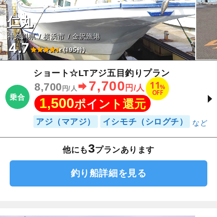
仁丸
神奈川県
横浜市
金沢漁港
4.7
(195件)
ショート☆LTアジ五目釣りプラン
7,700
11
8,700
%
円/人
円/人
OFF
乗合
1,500
ポイント還元
アジ（マアジ）
イシモチ（シログチ）
3
他にも
プランあります
釣り船詳細を見る