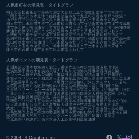
人気市町村の潮見表・タイドグラフ
明石市
浜松市
糸島市
長崎市
周防大島町
広島市
和歌山市
鳴門市
富津市
下関市
北九州市
木更津市
姫路市
淡路市
九十九里町
石巻市
平戸市
横浜市
神戸市
江戸川区
名古屋市
呉市
延岡市
志摩市
館山市
平塚市
小豆島町
四日市市
江田島市
常滑市
沼津市
松山市
福山市
横須賀市
唐津市
津市
長島町
佐世保市
茅ヶ崎市
浦安市
宮古島市
伊勢市
伊万里市
天草市
今治市
南知多町
勝浦市
南伊勢町
浜田市
大洗町
五島市
上天草市
芦北町
愛南町
いわき市
大磯町
長門市
千葉市
焼津市
亘理町
境港市
田原市
臼杵市
鈴鹿市
西尾市
恩納村
銚子市
仙台市
八戸市
芦屋町
光市
舞鶴市
行橋市
碧南市
西海市
高松市
葉山町
徳之島町
気仙沼市
市川市
桑名市
廿日市市
福岡市
赤穂市
屋久島町
苫小牧市
玉名市
糸魚川市
川崎市
尾鷲市
柳井市
宇土市
加古川市
宗像市
諫早市
西宮市
上越市
倉敷市
出水市
南あわじ市
人気ポイントの潮見表・タイドグラフ
若洲海浜公園
本牧海釣り施設
三番瀬
鹿島港
横浜
舞阪漁港
那珂湊港
豊浜漁港
宇野港
小名浜港
貝塚人工島
加太漁港
大津港
葛西海浜公園
アジュール舞子
野島公園
閖上港
福田港
須磨海岸
清水港
旧江戸川河口
新舞子マリンパーク
相馬港
三池港
東扇島西公園
三浦海岸
南芦屋浜
二見港
片貝漁港
平和島ボートレース場
野北漁港
相模川河口
大洗マリーナ
若松
大蔵海岸
玉島Ｅ地区
碧南海釣り広場
波崎新漁港
木曽川河口
呼子港
八景島マリーナ
ふれーゆ裏
飯岡漁港
羽田
日立港
大黒海づり施設
豊川河口
千葉ポートパーク
関門橋
名護漁港
御前崎港
師崎港
天神崎
阿武隈川河口
海の公園
検見川堤防
筑後川昇開橋
室見川河口
敦賀新港
横須賀
平磯海づり公園
牛窓港
垂水漁港
明石港
本渡港
鳥取港
東幡豆漁港
佐伯港
田ノ浦漁港
仙台漁港
津名港
豊橋
大磯港
神戸空港親水護岸
木更津港
武庫川一文字
新宮漁港
吉野川河口
三角西港
洲本港
千葉港
城ヶ島公園
小島漁港
吹上浜
三崎漁港
妻鹿漁港
熊本新港
館山港
牛深
宇品波止場公園
志賀島漁港
大三島フィッシングパーク
網干港
新仁尾港
片瀬漁港
市原海釣り施設
姪浜漁港
本荘人工島
古宇利島
亀浦港
© 2004- B.Creation Inc.