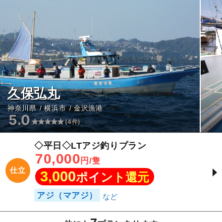
久保弘丸
神奈川県
横浜市
金沢漁港
5.0
(4件)
◇平日◇LTアジ釣りプラン
70,000
円/隻
仕立
3,000
ポイント還元
アジ（マアジ）