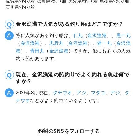
佐賀県×釣り船
徳島県×釣り船
大分県×釣り船
島根県×釣り船
石川県×釣り船
金沢漁港で人気がある釣り船はどこですか？
特に人気がある釣り船は、
仁丸
（
金沢漁港
）、
黒一丸
（
金沢漁港
）、
忠彦丸
（
金沢漁港
）、
健一丸
（
金沢漁
港
）、
青田丸
（
金沢漁港
）ですが、他にも多くの人気
釣り船があります。
現在、金沢漁港の船釣りでよく釣れる魚は何で
すか？
2026年8月現在、
タチウオ
、
アジ
、
マダコ
、
アジ
、
タ
チウオ
などがよく釣れているようです。
釣割のSNSをフォローする