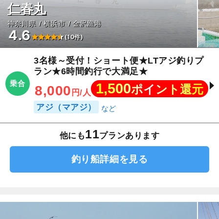
仁春丸
神奈川県
横浜市
金沢漁港
4.6
(10件)
3名様～受付！ショート便★LTアジ釣りプ
ラン★6時間釣行で大満足★
乗合
1,500
ポイント還元
8,000
円/人
アジ（マアジ）
11
他にも
プランあります
釣り船詳細を見る