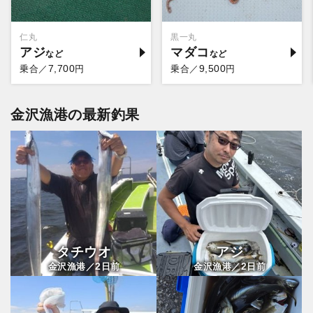
仁丸
黒一丸
アジ
マダコ
7,700
9,500
乗合／
円
乗合／
円
金沢漁港の最新釣果
タチウオ
アジ
2
2
金沢漁港／
日前
金沢漁港／
日前