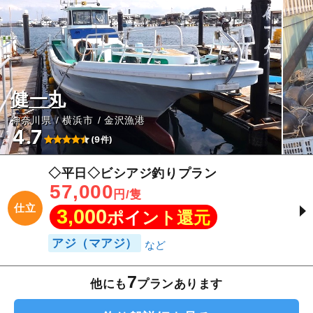
健一丸
神奈川県
横浜市
金沢漁港
4.7
(9件)
◇平日◇ビシアジ釣りプラン
57,000
円/隻
仕立
3,000
ポイント還元
アジ（マアジ）
7
他にも
プランあります