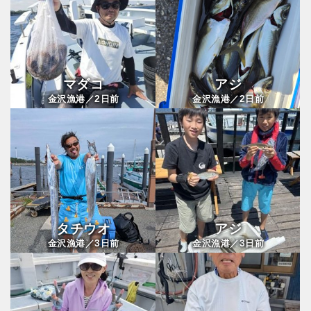
マダコ
アジ
2
2
金沢漁港／
日前
金沢漁港／
日前
タチウオ
アジ
3
3
金沢漁港／
日前
金沢漁港／
日前