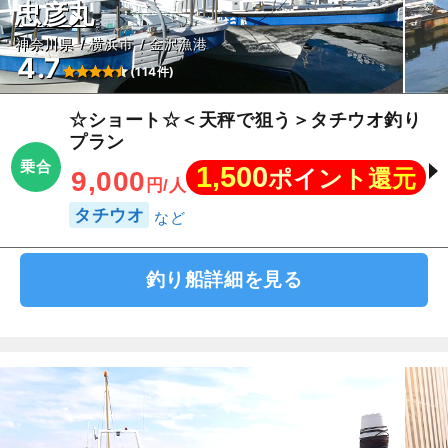
忠彦丸
神奈川県
横浜市
金沢漁港
4.7
(114件)
☆ショート☆＜天秤で狙う＞タチウオ釣り
プラン
乗合
1,500
ポイント還元
9,000
円/人
タチウオ
釣り船詳細を見る