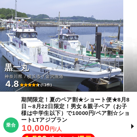
黒一丸
神奈川県
横浜市
金沢漁港
4.8
(13件)
期間限定！夏のペア割★ショート便★8月8
日～8月22日限定！男女＆親子ペア（お子
様は中学生以下）で10000円/ペア割☆ショ
ートLTアジプラン
乗合
10,000
円/人