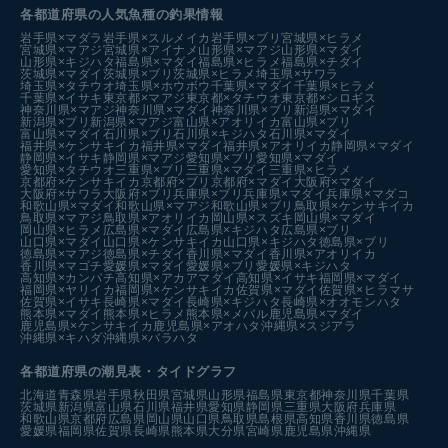
各都道府県の人気魚種の釣果情報
岩手県×マダラ
岩手県×スルメイカ
岩手県×ブリ
宮城県×ヒラメ
宮城県×マアジ
宮城県×アイナメ
山形県×マアジ
山形県×マダイ
山形県×キジハタ
福島県×マダイ
福島県×ヒラメ
福島県×チダイ
茨城県×マダイ
茨城県×ブリ
茨城県×ヒラメ
埼玉県×サワラ
埼玉県×タチウオ
埼玉県×ホウボウ
千葉県×マダイ
千葉県×ヒラメ
千葉県×イサキ
東京都×マアジ
東京都×タチウオ
東京都×シロギス
神奈川県×マアジ
神奈川県×マダイ
神奈川県×ブリ
新潟県×マダイ
新潟県×ブリ
新潟県×マアジ
富山県×アオリイカ
富山県×ブリ
富山県×マダイ
石川県×ブリ
石川県×キジハタ
石川県×マダイ
福井県×ケンサキイカ
福井県×マダイ
福井県×アオリイカ
静岡県×マダイ
静岡県×イサキ
静岡県×マアジ
愛知県×ブリ
愛知県×マダイ
愛知県×タチウオ
三重県×ブリ
三重県×マダイ
三重県×ヒラメ
京都府×ケンサキイカ
京都府×ブリ
京都府×マダイ
大阪府×マダイ
大阪府×サワラ
大阪府×ブリ
兵庫県×ブリ
兵庫県×マダイ
兵庫県×マダコ
和歌山県×マダイ
和歌山県×マアジ
和歌山県×ブリ
鳥取県×ケンサキイカ
鳥取県×マアジ
鳥取県×アオリイカ
岡山県×スズキ
岡山県×マダイ
岡山県×ヒラメ
広島県×マダイ
広島県×キジハタ
広島県×ブリ
山口県×マダイ
山口県×ケンサキイカ
山口県×キジハタ
徳島県×ブリ
徳島県×マアジ
徳島県×チダイ
香川県×マダイ
香川県×アオリイカ
香川県×マゴチ
愛媛県×マダイ
愛媛県×ブリ
愛媛県×キジハタ
高知県×カンパチ
高知県×アカアマダイ
高知県×イサキ
福岡県×マダイ
福岡県×ヤリイカ
福岡県×ケンサキイカ
佐賀県×マダイ
佐賀県×ヒラマサ
佐賀県×イサキ
長崎県×マダイ
長崎県×キジハタ
長崎県×オオモンハタ
熊本県×マダイ
熊本県×ヒラメ
熊本県×メバル
鹿児島県×マダイ
鹿児島県×ケンサキイカ
鹿児島県×アオハタ
沖縄県×スジアラ
沖縄県×キハダ
沖縄県×バラハタ
各都道府県の潮見表
・タイドグラフ
北海道
青森県
岩手県
秋田県
宮城県
山形県
福島県
東京都
神奈川県
千葉県
茨城県
新潟県
富山県
石川県
福井県
愛知県
静岡県
三重県
大阪府
兵庫県
和歌山県
京都府
広島県
岡山県
山口県
鳥取県
島根県
高知県
香川県
徳島県
愛媛県
福岡県
佐賀県
長崎県
熊本県
大分県
宮崎県
鹿児島県
沖縄県