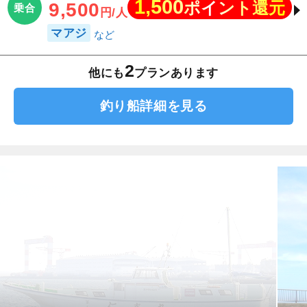
1,500
ポイント還元
9,500
乗合
円/人
マアジ
2
他にも
プランあります
釣り船詳細を見る