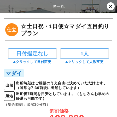
黒一丸
☆土日祝・1日便☆マダイ五目釣り
仕立
プラン
日付指定なし
1人
クリックして日付変更
クリックして人数変更
マダイ
出船時刻はご相談のうえ自由に決めていただけます。
出船
（通常は7:30前後に出船しています）
出船後7時間を目安としています。（もちろんお早めの
帰港
帰港も可能です）
（集合時刻：出船30分前）
釣割価格