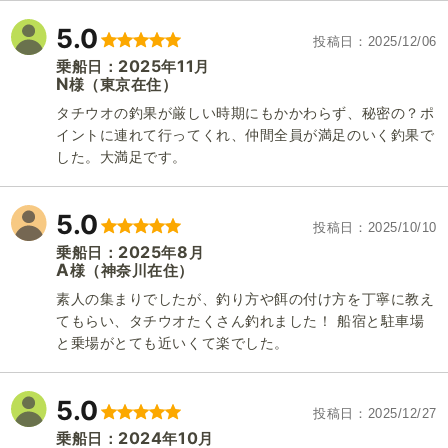
5.0
投稿日
2025/12/06
2025
11
乗船日：
年
月
N
（東京在住）
様
タチウオの釣果が厳しい時期にもかかわらず、秘密の？ポ
イントに連れて行ってくれ、仲間全員が満足のいく釣果で
した。大満足です。
5.0
1
/
20
投稿日
2025/10/10
2025
8
乗船日：
年
月
A
（神奈川在住）
様
素人の集まりでしたが、釣り方や餌の付け方を丁寧に教え
てもらい、タチウオたくさん釣れました！ 船宿と駐車場
と乗場がとても近いくて楽でした。
5.0
投稿日
2025/12/27
2024
10
乗船日：
年
月