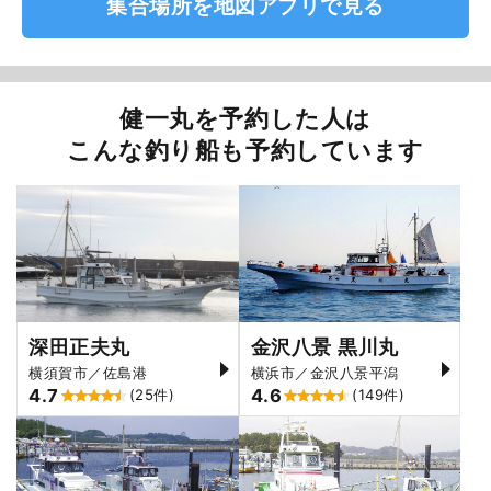
集合場所を地図アプリで見る
健一丸を予約した人は
こんな釣り船も予約しています
深田正夫丸
金沢八景 黒川丸
横須賀市／佐島港
横浜市／金沢八景平潟
4.7
4.6
(25件)
(149件)