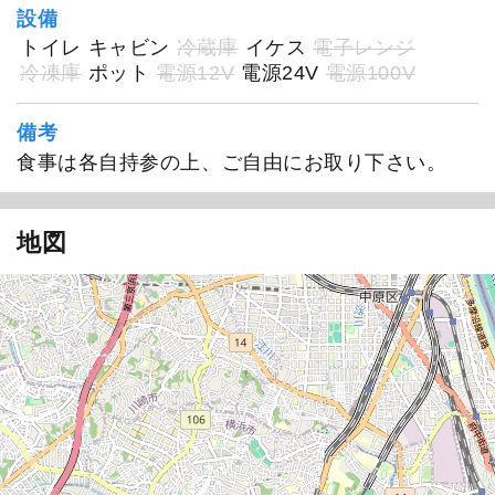
設備
トイレ
キャビン
冷蔵庫
イケス
電子レンジ
冷凍庫
ポット
電源12V
電源24V
電源100V
備考
食事は各自持参の上、ご自由にお取り下さい。
地図