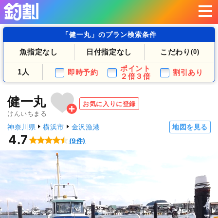
「健一丸」のプラン検索条件
魚指定なし
日付指定なし
こだわり
(0)
ポイント
1人
即時予約
割引あり
２倍３倍
健一丸
お気に入りに登録
けんいちまる
神奈川県
横浜市
金沢漁港
地図を見る
4.7
(9件)