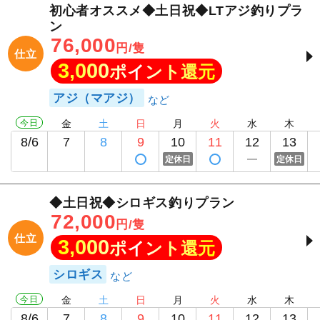
初心者オススメ◆土日祝◆LTアジ釣りプラ
ン
76,000
円/隻
仕立
3,000
ポイント還元
アジ（マアジ）
今日
金
土
日
月
火
水
木
8/6
7
8
9
10
11
12
13
定休日
定休日
◆土日祝◆シロギス釣りプラン
72,000
円/隻
仕立
3,000
ポイント還元
シロギス
今日
金
土
日
月
火
水
木
8/6
7
8
9
10
11
12
13