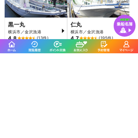
黒一丸
仁丸
横浜市／金沢漁港
横浜市／金沢漁港
4.8
4.7
(13件)
(195件)
成銀丸
第八宏二郎丸
三浦市／松輪江奈漁港
横須賀市／走水港
4.4
5.0
(282件)
(5件)
健一丸に