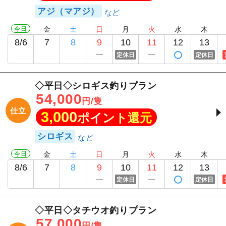
アジ（マアジ）
今日
金
土
日
月
火
水
木
8/6
7
8
9
10
11
12
13
定休日
定休日
◇平日◇シロギス釣りプラン
54,000
円/隻
仕立
3,000
ポイント還元
シロギス
今日
金
土
日
月
火
水
木
8/6
7
8
9
10
11
12
13
定休日
定休日
◇平日◇タチウオ釣りプラン
57,000
円/隻