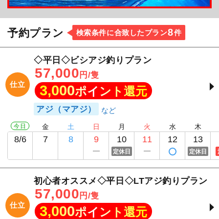
8
予約プラン
検索条件に合致したプラン
件
◇平日◇ビシアジ釣りプラン
57,000
円/隻
仕立
3,000
ポイント還元
アジ（マアジ）
今日
金
土
日
月
火
水
木
8/6
7
8
9
10
11
12
13
定休日
定休日
初心者オススメ◇平日◇LTアジ釣りプラン
57,000
円/隻
仕立
3,000
ポイント還元