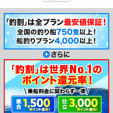
ワハギ、シロギス、イシモチまで」と本当に多様で
す。そんな努力家で優しい、オールマイティー船長
がいる「健一丸」ですので、仲の良いお仲間同士で
出かければ、更に充実した釣りとなること間違いな
しです！野島公園駅から徒歩8分とアクセスも抜群
なので、電車で行ってもラクラクです☆
釣り船からのメッセージ
金沢漁港から出船しています「健一丸」です。親
切丁寧をモットーにお客様を心よりおもてなしいた
します。仕立専門ですので、ご希望に応じてご出船
いたします。初心者、女性の方大歓迎です。お誘い
あわせの上、お気軽にお越し下さい。