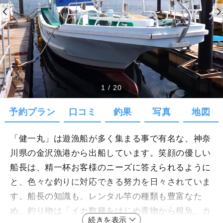
1
/
20
予約プラン
口コミ
釣果
写真
地図
「健一丸」は遊漁船が多く集まる事で有名な、神奈
川県の金沢漁港から出船しています。笑顔の優しい
船長は、精一杯お客様のニーズに答えられるように
と、色々な釣りに対応できる努力を日々されていま
す。船長の知識も、レンタル竿の種類も豊富なた
め、釣り物は「イカ数種をはじめ青物から根魚、カ
続きを表示