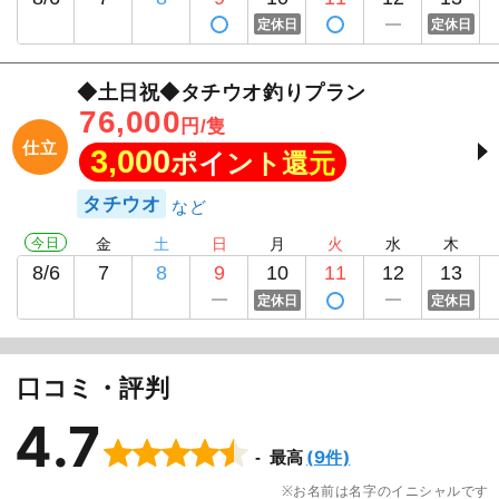
定休日
定休日
◆土日祝◆タチウオ釣りプラン
76,000
円/隻
仕立
3,000
ポイント還元
タチウオ
今日
金
土
日
月
火
水
木
8/6
7
8
9
10
11
12
13
定休日
定休日
口コミ・評判
4.7
(9件)
最高
お名前は名字のイニシャルです