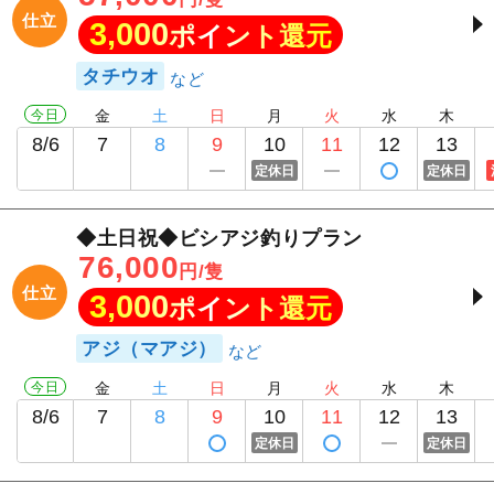
仕立
3,000
ポイント還元
タチウオ
今日
金
土
日
月
火
水
木
8/6
7
8
9
10
11
12
13
定休日
定休日
◆土日祝◆ビシアジ釣りプラン
76,000
円/隻
仕立
3,000
ポイント還元
アジ（マアジ）
今日
金
土
日
月
火
水
木
8/6
7
8
9
10
11
12
13
定休日
定休日