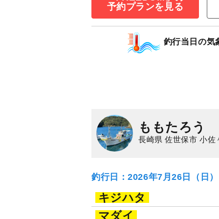
1,500
ポイン
予約プランを見る
マダイ
ネリゴ（カ
釣行当日の気
ももたろう
長崎県 佐世保市 小佐
釣行日：2026年7月26日（日
キジハタ
マダイ