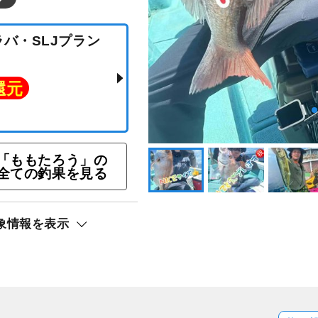
「ももたろう」の
全ての釣果を見る
イラバ・SLJプラン
象情報を表示
ト還元