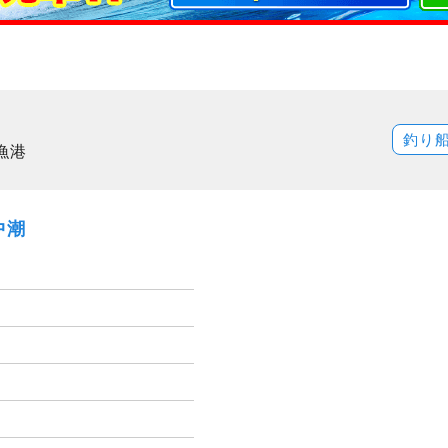
釣り
漁港
中潮