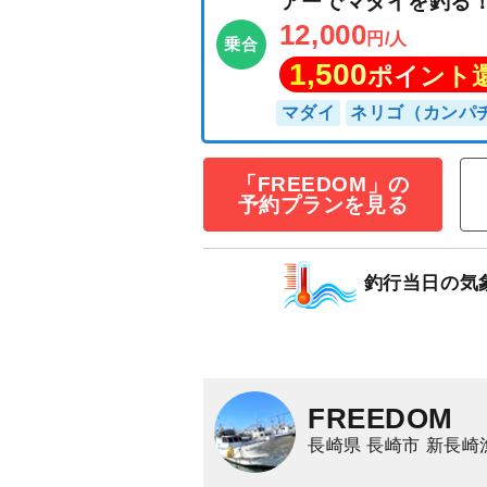
「FREEDOM」の
予約プランを見る
★近場で手軽に
釣行当日の気
アーでマダイを
12,000
円/人
乗合
1,500
ポイン
FREEDOM
マダイ
ネリゴ（カ
長崎県 長崎市 新長崎