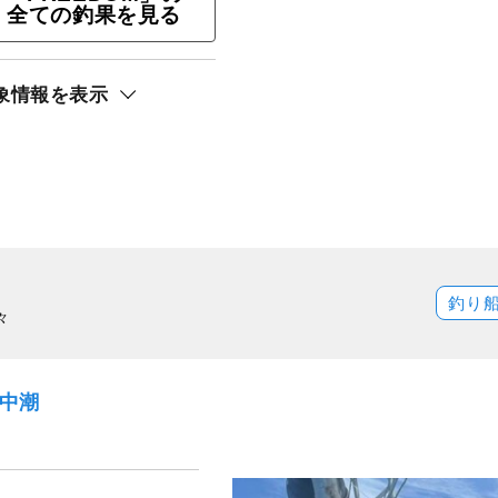
ト還元
全ての釣果を見る
ンパチ）
象情報を表示
釣り
々
）中潮