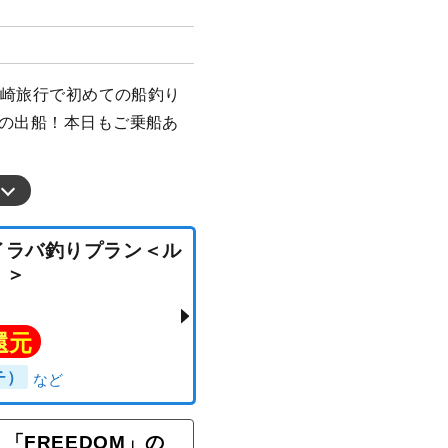
 長崎旅行で初めての船釣り
での出船！本日もご乗船あ
★タイラバ釣りプラン＜ル
釣る！＞
「FREEDOM」の