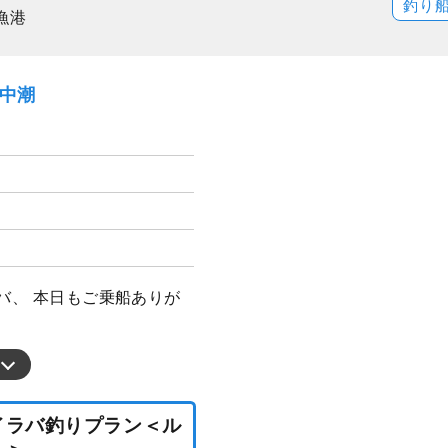
釣り
漁港
）中潮
ラバ、 本日もご乗船ありが