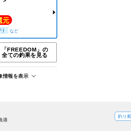
「FREEDOM」の
全ての釣果を見る
★タイラバ釣りプラン＜ル
象情報を表示
釣る！＞
ト還元
ンパチ）
釣り
漁港