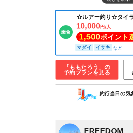
「ももたろう」の
予約プランを見る
☆ルアー釣り☆タ
10,000
円/人
乗合
釣行当日の気
1,500
ポイン
マダイ
イサキ
FREEDOM