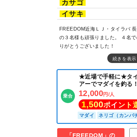
カサゴ
イサキ
FREEDOM近海ＬＪ・タイラバ
の３名様も頑張りました。 ４名
りがとうございました！
続きを表示
★近場で手軽に
アーでマダイを
12,000
円/人
乗合
「FREEDOM」の