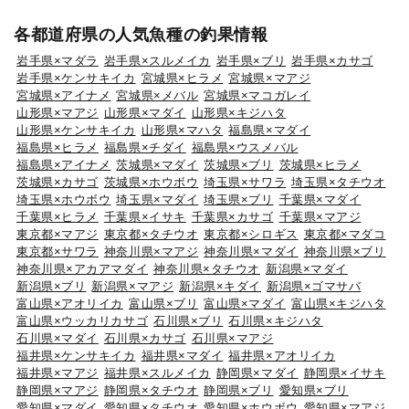
各都道府県の人気魚種の釣果情報
岩手県×マダラ
岩手県×スルメイカ
岩手県×ブリ
岩手県×カサゴ
岩手県×ケンサキイカ
宮城県×ヒラメ
宮城県×マアジ
宮城県×アイナメ
宮城県×メバル
宮城県×マコガレイ
山形県×マアジ
山形県×マダイ
山形県×キジハタ
山形県×ケンサキイカ
山形県×マハタ
福島県×マダイ
福島県×ヒラメ
福島県×チダイ
福島県×ウスメバル
福島県×アイナメ
茨城県×マダイ
茨城県×ブリ
茨城県×ヒラメ
茨城県×カサゴ
茨城県×ホウボウ
埼玉県×サワラ
埼玉県×タチウオ
埼玉県×ホウボウ
埼玉県×マダイ
埼玉県×ブリ
千葉県×マダイ
千葉県×ヒラメ
千葉県×イサキ
千葉県×カサゴ
千葉県×マアジ
東京都×マアジ
東京都×タチウオ
東京都×シロギス
東京都×マダコ
東京都×サワラ
神奈川県×マアジ
神奈川県×マダイ
神奈川県×ブリ
神奈川県×アカアマダイ
神奈川県×タチウオ
新潟県×マダイ
新潟県×ブリ
新潟県×マアジ
新潟県×キダイ
新潟県×ゴマサバ
富山県×アオリイカ
富山県×ブリ
富山県×マダイ
富山県×キジハタ
富山県×ウッカリカサゴ
石川県×ブリ
石川県×キジハタ
石川県×マダイ
石川県×カサゴ
石川県×マアジ
福井県×ケンサキイカ
福井県×マダイ
福井県×アオリイカ
福井県×マアジ
福井県×スルメイカ
静岡県×マダイ
静岡県×イサキ
静岡県×マアジ
静岡県×タチウオ
静岡県×ブリ
愛知県×ブリ
愛知県×マダイ
愛知県×タチウオ
愛知県×ホウボウ
愛知県×マアジ