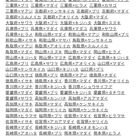
三重県×ブリ
三重県×マダイ
三重県×ヒラメ
三重県×カサゴ
三重県×マアジ
京都府×ケンサキイカ
京都府×ブリ
京都府×マダイ
京都府×スルメイカ
京都府×アオリイカ
大阪府×マダイ
大阪府×サワラ
大阪府×ブリ
大阪府×キジハタ
大阪府×スズキ
兵庫県×ブリ
兵庫県×マダイ
兵庫県×マダコ
兵庫県×サワラ
兵庫県×ヒラメ
和歌山県×マダイ
和歌山県×マアジ
和歌山県×ブリ
和歌山県×イサキ
和歌山県×マサバ
鳥取県×ケンサキイカ
鳥取県×マアジ
鳥取県×アオリイカ
鳥取県×スルメイカ
鳥取県×マダイ
岡山県×スズキ
岡山県×マダイ
岡山県×ヒラメ
岡山県×キジハタ
岡山県×マゴチ
広島県×マダイ
広島県×キジハタ
広島県×ブリ
広島県×サワラ
広島県×アオリイカ
山口県×マダイ
山口県×ケンサキイカ
山口県×キジハタ
山口県×ブリ
山口県×カサゴ
徳島県×ブリ
徳島県×マアジ
徳島県×チダイ
徳島県×イサキ
徳島県×キダイ
香川県×マダイ
香川県×アオリイカ
香川県×マゴチ
香川県×キジハタ
香川県×ショウサイフグ
愛媛県×マダイ
愛媛県×ブリ
愛媛県×キジハタ
愛媛県×タチウオ
愛媛県×サワラ
高知県×カンパチ
高知県×アカアマダイ
高知県×イサキ
高知県×マダイ
高知県×ケンサキイカ
福岡県×マダイ
福岡県×ヤリイカ
福岡県×ケンサキイカ
福岡県×ヒラマサ
福岡県×ブリ
佐賀県×マダイ
佐賀県×ヒラマサ
佐賀県×イサキ
佐賀県×アカアマダイ
佐賀県×ヤリイカ
長崎県×マダイ
長崎県×キジハタ
長崎県×オオモンハタ
長崎県×アオハタ
長崎県×ブリ
熊本県×マダイ
熊本県×ヒラメ