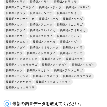
長崎県×ヒラメ
長崎県×イサキ
長崎県×ヒラマサ
長崎県×アカアマダイ
長崎県×キジハタ
長崎県×ゴマサバ
長崎県×サワラ
長崎県×カンパチ
長崎県×ヤリイカ
長崎県×ケンサキイカ
長崎県×マハタ
長崎県×キハダ
長崎県×カツオ
長崎県×アカハタ
長崎県×オニカサゴ
長崎県×チダイ
長崎県×スルメイカ
長崎県×アオリイカ
長崎県×マゴチ
長崎県×クロダイ
長崎県×アカムツ
長崎県×クロムツ
長崎県×アオハタ
長崎県×キダイ
長崎県×メダイ
長崎県×オオモンハタ
長崎県×シイラ
長崎県×アラ
長崎県×イトヨリダイ
長崎県×ホウボウ
長崎県×チカメキントキ
長崎県×メジナ
長崎県×クエ
長崎県×ウッカリカサゴ
長崎県×メイチダイ
長崎県×イシダイ
長崎県×ムツ
長崎県×マカジキ
長崎県×アヤメカサゴ
長崎県×ハガツオ
長崎県×ホウキハタ
長崎県×ハマフエフキ
長崎県×アカヤガラ
長崎県×ヨコスジフエダイ
長崎県×カマスサワラ
最新の釣果データを教えてください。