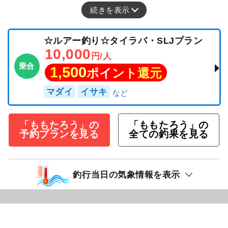
続きを表示
☆ルアー釣り☆タイラバ・SLJプラン
10,000
円/人
乗合
1,500
ポイント還元
マダイ
イサキ
「ももたろう」の
「ももたろう」の
予約プランを見る
全ての釣果を見る
釣行当日の気象情報を表示