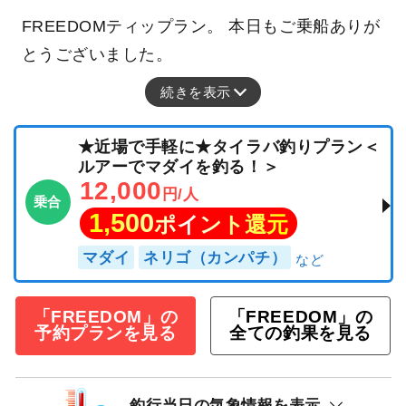
FREEDOMティップラン。 本日もご乗船ありが
とうございました。
続きを表示
★近場で手軽に★タイラバ釣りプラン＜
ルアーでマダイを釣る！＞
12,000
円/人
乗合
1,500
ポイント還元
マダイ
ネリゴ（カンパチ）
「FREEDOM」の
「FREEDOM」の
予約プランを見る
全ての釣果を見る
釣行当日の気象情報を表示