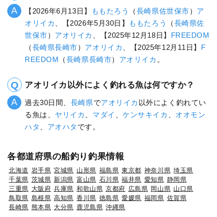
【2026年6月13日】
ももたろう
（
長崎県
佐世保市
）
ア
オリイカ
、【2026年5月30日】
ももたろう
（
長崎県
佐
世保市
）
アオリイカ
、【2025年12月18日】
FREEDOM
（
長崎県
長崎市
）
アオリイカ
、【2025年12月11日】
F
REEDOM
（
長崎県
長崎市
）
アオリイカ
。
アオリイカ以外によく釣れる魚は何ですか？
過去30日間、
長崎県
で
アオリイカ
以外によく釣れてい
る魚は、
ヤリイカ
、
マダイ
、
ケンサキイカ
、
オオモン
ハタ
、
アオハタ
です。
各都道府県の船釣り釣果情報
北海道
岩手県
宮城県
山形県
福島県
東京都
神奈川県
埼玉県
千葉県
茨城県
新潟県
富山県
石川県
福井県
愛知県
静岡県
三重県
大阪府
兵庫県
和歌山県
京都府
広島県
岡山県
山口県
鳥取県
島根県
高知県
香川県
徳島県
愛媛県
福岡県
佐賀県
長崎県
熊本県
大分県
鹿児島県
沖縄県