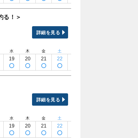
釣る！＞
詳細を見る
水
木
金
土
日
月
火
水
19
20
21
22
23
24
25
26
詳細を見る
水
木
金
土
日
月
火
水
19
20
21
22
23
24
25
26