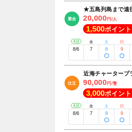
★五島列島まで遠
20,000
乗合
円/人
1,500
ポイント
今日
金
土
日
8/6
7
8
9
近海チャータープ
90,000
仕立
円/隻
3,000
ポイント
今日
金
土
日
8/6
7
8
9