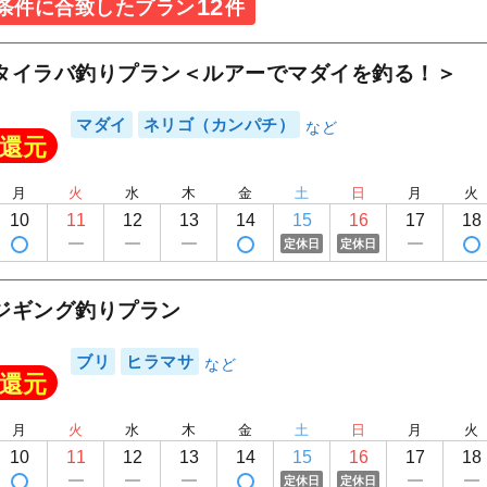
12
条件に合致したプラン
件
タイラバ釣りプラン＜ルアーでマダイを釣る！＞
マダイ
ネリゴ（カンパチ）
還元
月
火
水
木
金
土
日
月
火
10
11
12
13
14
15
16
17
18
定休日
定休日
ジギング釣りプラン
ブリ
ヒラマサ
還元
月
火
水
木
金
土
日
月
火
10
11
12
13
14
15
16
17
18
定休日
定休日