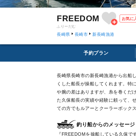
FREEDOM
お気に
ふりーだむ
長崎県
長崎市
新長崎漁港
予約プラン
長崎県長崎市の新長崎漁港から出船し
くした船長が操船してくれます。特
や腕の差はありますが、糸を巻くだ
た久保船長の実績や経験に頼って、
ての方でもルアーとクーラーボック
釣り船からのメッセージ
FREEDOMを操船している久保