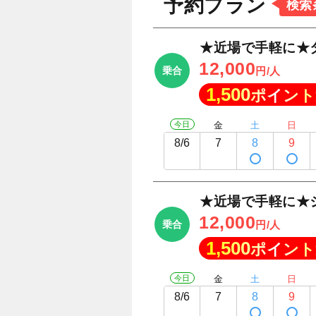
予約プラン
検索
★近場で手軽に★
12,000
乗合
円/人
1,500
ポイント
今日
金
土
日
8/6
7
8
9
★近場で手軽に★
12,000
乗合
円/人
1,500
ポイント
今日
金
土
日
8/6
7
8
9