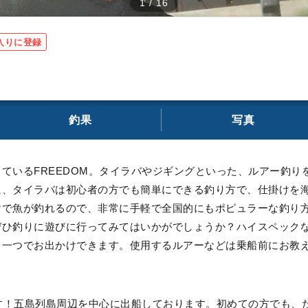
1
/
16
入りに登録
釣果
写真
ているFREEDOM。タイラバやジギングといった、ルアー釣り
に、タイラバは初心者の方でも簡単にできる釣り方で、仕掛けを
けで魚が釣れるので、非常に手軽で全国的にもポピュラーな釣り
ぜひ釣りに遊びに行ってみてはいかがでしょうか？ハイスペック
ス一つでお出かけできます。使用するルアーなどは乗船前にお教
です！五島列島周辺を中心に出船しております。初めての方でも、