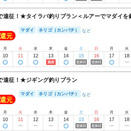
1
/
16
で遠征！★タイラバ釣りプラン＜ルアーでマダイを
マダイ
ネリゴ（カンパチ）
還元
月
火
水
木
金
土
日
月
火
10
11
12
13
14
15
16
17
18
満席
定休日
定休日
で遠征！★ジギング釣りプラン
マダイ
ネリゴ（カンパチ）
還元
月
火
水
木
金
土
日
月
火
10
11
12
13
14
15
16
17
18
定休日
定休日