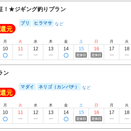
FREEDOM
征！★ジギング釣りプラン
ブリ
ヒラマサ
還元
月
火
水
木
金
土
日
月
火
10
11
12
13
14
15
16
17
18
定休日
定休日
ラン
マダイ
ネリゴ（カンパチ）
還元
月
火
水
木
金
土
日
月
火
10
11
12
13
14
15
16
17
18
定休日
定休日