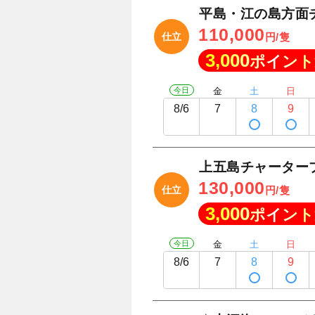
平島・江の島方面
110,000
仕立
円/隻
3,000
ポイント
今日
金
土
日
8/6
7
8
9
上五島チャーター
130,000
仕立
円/隻
3,000
ポイント
今日
金
土
日
8/6
7
8
9