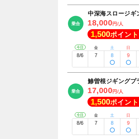
中深海スロージギ
18,000
乗合
円/人
1,500
ポイント
今日
金
土
日
8/6
7
8
9
鯵曽根ジギングプ
17,000
乗合
円/人
1,500
ポイント
今日
金
土
日
8/6
7
8
9