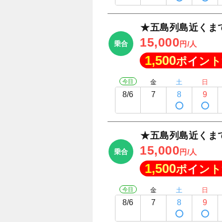
★五島列島近くま
15,000
乗合
円/人
1,500
ポイント
今日
金
土
日
8/6
7
8
9
★五島列島近くま
15,000
乗合
円/人
1,500
ポイント
今日
金
土
日
8/6
7
8
9