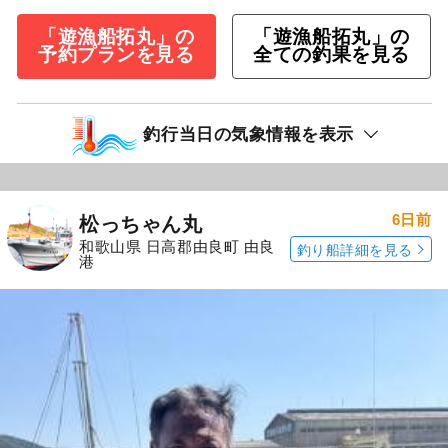
「遊漁船拓丸」の
「遊漁船拓丸」の
予約プランを見る
全ての釣果を見る
釣行当日の気象情報を表示
6日前
松っちゃん丸
和歌山県 日高郡由良町 由良
釣り船詳細を見る
港