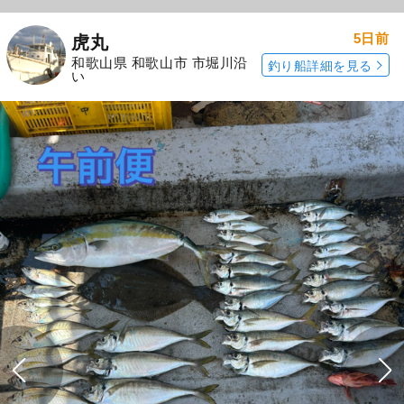
5日前
虎丸
和歌山県 和歌山市 市堀川沿
釣り船詳細を見る
い