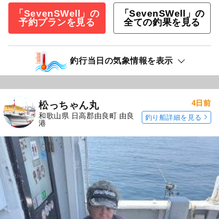
「SevenSWell」の
「SevenSWell」の
予約プランを見る
全ての釣果を見る
釣行当日の気象情報を表示
4日前
松っちゃん丸
和歌山県 日高郡由良町 由良
釣り船詳細を見る
港