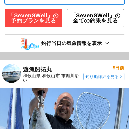
「SevenSWell」の
「SevenSWell」の
予約プランを見る
全ての釣果を見る
釣行当日の気象情報を表示
5日前
遊漁船拓丸
和歌山県 和歌山市 市堀川沿
釣り船詳細を見る
い