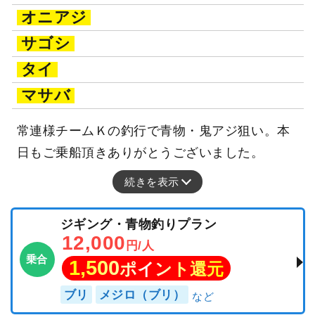
オニアジ
サゴシ
タイ
マサバ
常連様チームＫの釣行で青物・鬼アジ狙い。本
日もご乗船頂きありがとうございました。
続きを表示
ジギング・青物釣りプラン
12,000
円/人
乗合
1,500
ポイント還元
ブリ
メジロ（ブリ）