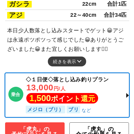
ガシラ
22cm
合計1匹
アジ
22～40cm
合計34匹
本日少人数落とし込みスタートでゲット😀アジ
は永遠ポツポツって感じでした😀ありがとうご
ざいました😀また宜しくお願いします🙇‍♂️
続きを表示
◇１日便◇落とし込み釣りプラン
13,000
円/人
乗合
1,500
ポイント還元
メジロ（ブリ）
ブリ
「虎丸」の
「虎丸」の