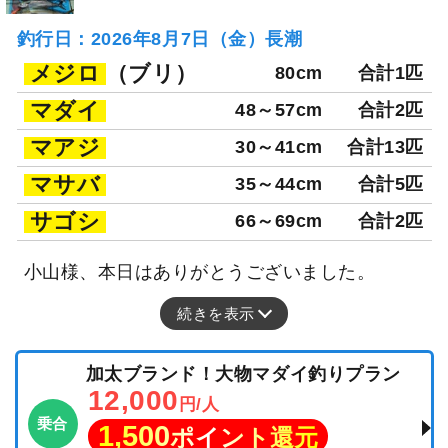
釣行日：2026年8月7日（金）長潮
メジロ
（ブリ）
80cm
合計1匹
マダイ
48～57cm
合計2匹
マアジ
30～41cm
合計13匹
マサバ
35～44cm
合計5匹
サゴシ
66～69cm
合計2匹
小山様、本日はありがとうございました。
続きを表示
加太ブランド！大物マダイ釣りプラン
12,000
円/人
乗合
1,500
ポイント還元