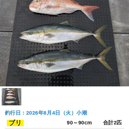
釣行日：2026年8月4日（火）小潮
ブリ
90～90cm
合計2匹