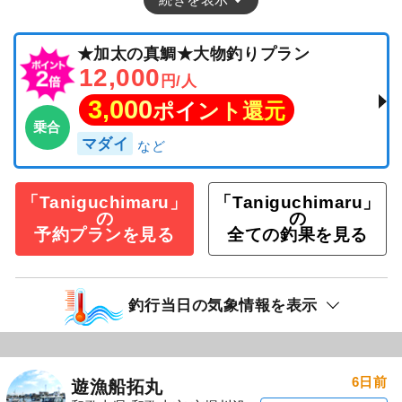
★加太の真鯛★大物釣りプラン
12,000
円/人
3,000
ポイント還元
乗合
マダイ
「Taniguchimaru」
「Taniguchimaru」
の
の
予約プランを見る
全ての釣果を見る
釣行当日の気象情報を表示
6日前
遊漁船拓丸