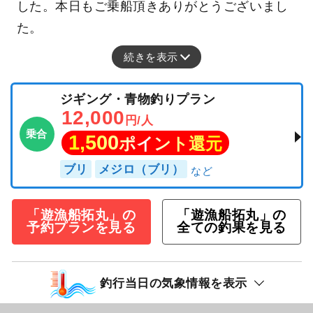
した。本日もご乗船頂きありがとうございまし
た。
続きを表示
ジギング・青物釣りプラン
12,000
円/人
乗合
1,500
ポイント還元
ブリ
メジロ（ブリ）
「遊漁船拓丸」の
「遊漁船拓丸」の
予約プランを見る
全ての釣果を見る
釣行当日の気象情報を表示