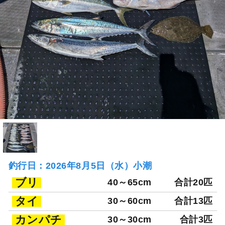
釣行日：2026年8月5日（水）小潮
ブリ
40～65cm
合計20匹
タイ
30～60cm
合計13匹
カンパチ
30～30cm
合計3匹