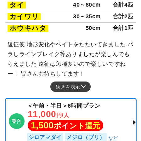
タイ
40～80cm
合計4匹
カイワリ
30～35cm
合計2匹
ホウキハタ
50cm
合計1匹
遠征便 地形変化やベイトをたたいてきました バ
ラしラインブレイク等ありましたが楽しんでも
らえました 遠征は魚種多いので楽しいですね
ー！ 皆さんお待ちしてます！
続きを表示
＜午前・半日＞6時間プラン
11,000
円/人
乗合
1,500
ポイント還元
シロアマダイ
メジロ（ブリ）