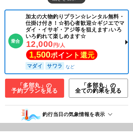
加太の大物釣りプラン☆レンタル無料・
仕掛け付き！☆初心者歓迎☆ギジエでマ
ダイ・イサギ・アジ等を狙えます♪いろ
いろ釣れて楽しめます☆
乗合
12,000
円/人
1,500
ポイント還元
マダイ
サワラ
「多部丸」の
「多部丸」の
予約プランを見る
全ての釣果を見る
釣行当日の気象情報を表示