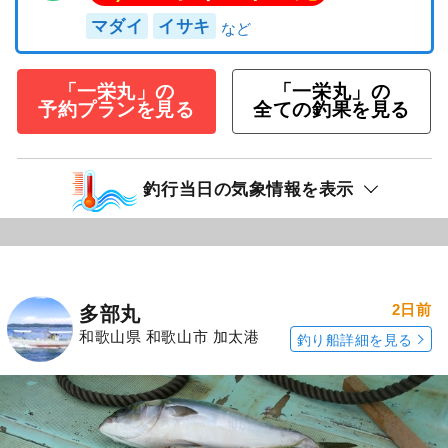
マダイ
イサキ
「一栄丸」の
「一栄丸」の
予約プランを見る
全ての釣果を見る
釣行当日の気象情報を表示
2日前
多部丸
和歌山県 和歌山市 加太港
釣り船詳細を見る