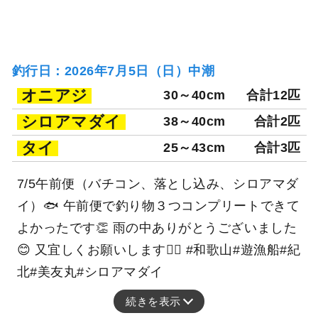
釣行日：2026年7月5日（日）中潮
オニアジ
30～40cm
合計12匹
シロアマダイ
38～40cm
合計2匹
タイ
25～43cm
合計3匹
7/5午前便（バチコン、落とし込み、シロアマダ
イ）🐟 午前便で釣り物３つコンプリートできて
よかったです👏 雨の中ありがとうございました
😊 又宜しくお願いします🙇‍♀️ #和歌山#遊漁船#紀
北#美友丸#シロアマダイ
続きを表示