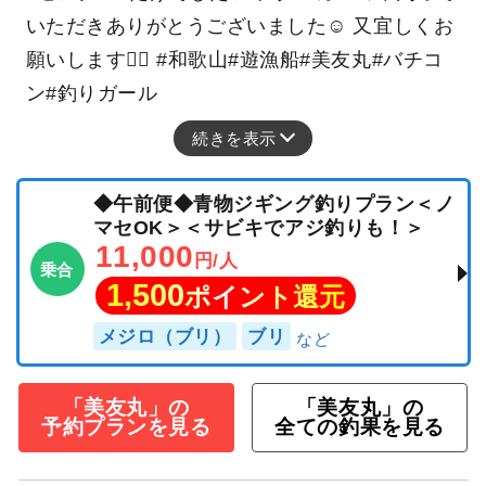
いただきありがとうございました☺️ 又宜しくお
願いします🙇‍♀️ #和歌山#遊漁船#美友丸#バチコ
ン#釣りガール
続きを表示
◆午前便◆青物ジギング釣りプラン＜ノ
マセOK＞＜サビキでアジ釣りも！＞
11,000
円/人
乗合
1,500
ポイント還元
メジロ（ブリ）
ブリ
「美友丸」の
「美友丸」の
予約プランを見る
全ての釣果を見る