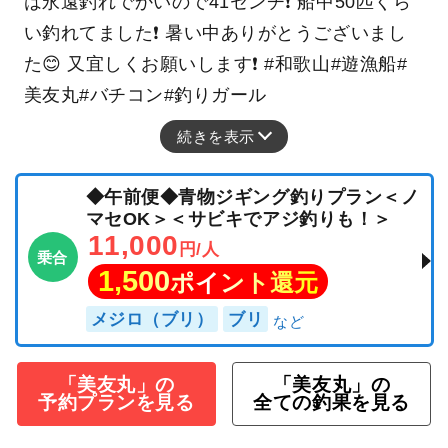
は永遠釣れでかいので41センチ❗️ 船中50匹くら
い釣れてました❗️ 暑い中ありがとうございまし
た😊 又宜しくお願いします❗️ #和歌山#遊漁船#
美友丸#バチコン#釣りガール
続きを表示
◆午前便◆青物ジギング釣りプラン＜ノ
マセOK＞＜サビキでアジ釣りも！＞
11,000
円/人
乗合
1,500
ポイント還元
メジロ（ブリ）
ブリ
「美友丸」の
「美友丸」の
予約プランを見る
全ての釣果を見る