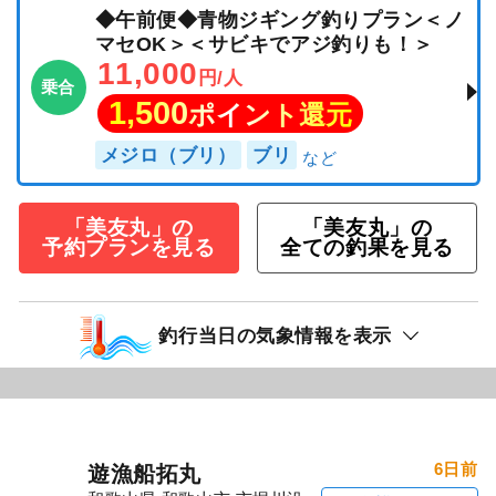
◆午前便◆青物ジギング釣りプラン＜ノ
マセOK＞＜サビキでアジ釣りも！＞
11,000
円/人
乗合
1,500
ポイント還元
メジロ（ブリ）
ブリ
「美友丸」の
「美友丸」の
予約プランを見る
全ての釣果を見る
釣行当日の気象情報を表示
6日前
遊漁船拓丸