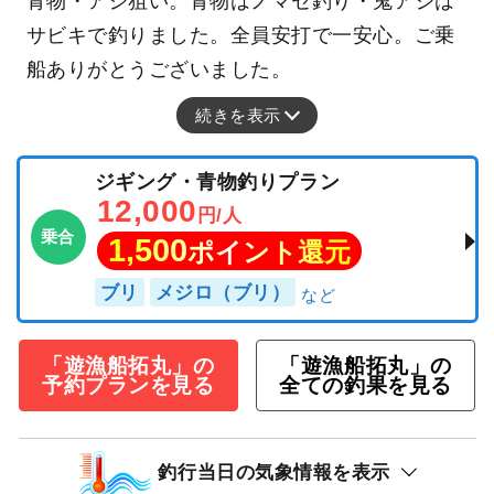
青物・アジ狙い。青物はノマセ釣り・鬼アジは
サビキで釣りました。全員安打で一安心。ご乗
船ありがとうございました。
続きを表示
ジギング・青物釣りプラン
12,000
円/人
乗合
1,500
ポイント還元
ブリ
メジロ（ブリ）
「遊漁船拓丸」の
「遊漁船拓丸」の
予約プランを見る
全ての釣果を見る
釣行当日の気象情報を表示