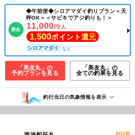
◆午前便◆シロアマダイ釣りプラン＜天
秤OK＞＜サビキでアジ釣りも！＞
11,000
円/人
乗合
1,500
ポイント還元
シロアマダイ
「美友丸」の
「美友丸」の
予約プランを見る
全ての釣果を見る
釣行当日の気象情報を表示
45日前
遊漁船拓丸