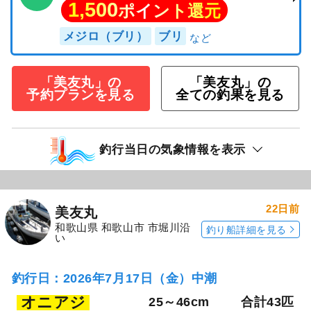
1,500
ポイント還元
メジロ（ブリ）
ブリ
「美友丸」の
「美友丸」の
予約プランを見る
全ての釣果を見る
釣行当日の気象情報を表示
22日前
美友丸
和歌山県 和歌山市 市堀川沿
釣り船詳細を見る
い
釣行日：2026年7月17日（金）中潮
オニアジ
25～46cm
合計43匹