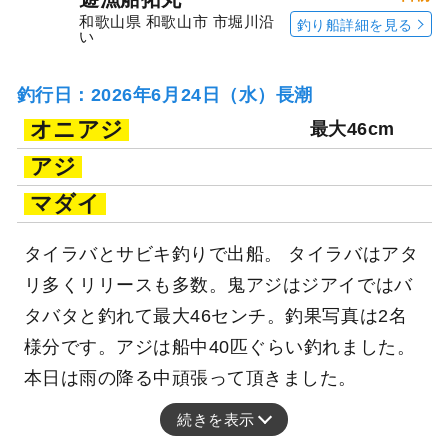
和歌山県 和歌山市 市堀川沿
釣り船詳細を見る
い
釣行日：2026年6月24日（水）長潮
オニアジ
最大46cm
アジ
マダイ
タイラバとサビキ釣りで出船。 タイラバはアタ
リ多くリリースも多数。鬼アジはジアイではバ
タバタと釣れて最大46センチ。釣果写真は2名
様分です。アジは船中40匹ぐらい釣れました。
本日は雨の降る中頑張って頂きました。
続きを表示