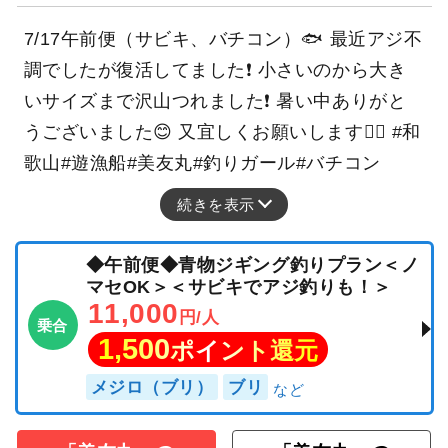
7/17午前便（サビキ、バチコン）🐟 最近アジ不
調でしたが復活してました❗️ 小さいのから大き
いサイズまで沢山つれました❗️ 暑い中ありがと
うございました😊 又宜しくお願いします🙇‍♀️ #和
歌山#遊漁船#美友丸#釣りガール#バチコン
続きを表示
◆午前便◆青物ジギング釣りプラン＜ノ
マセOK＞＜サビキでアジ釣りも！＞
11,000
円/人
乗合
1,500
ポイント還元
メジロ（ブリ）
ブリ