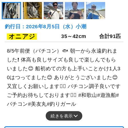
釣行日：2026年8月5日（水）小潮
オニアジ
35～42cm
合計91匹
8/5午前便（バチコン）🐟 朝一から永遠釣れま
した❗️ 体高も良しサイズも良しで楽しんでもら
いました😊 船初めての方も上手いことかけ1人3
0はつってました😊 ありがとうございました😊
又宜しくお願いします🙇‍♀️ バチコン調子良いです
ご予約お待ちしております🙇‍♀️ #和歌山#遊漁船#
バチコン#美友丸#釣りガール
続きを表示