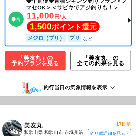
◆午前便◆青物ジギング釣りプラン＜ノ
マセOK＞＜サビキでアジ釣りも！＞
11,000
円/人
乗合
1,500
ポイント還元
メジロ（ブリ）
ブリ
「美友丸」の
「美友丸」の
予約プランを見る
全ての釣果を見る
釣行当日の気象情報を表示
17日前
美友丸
和歌山県 和歌山市 市堀川沿
釣り船詳細を見る