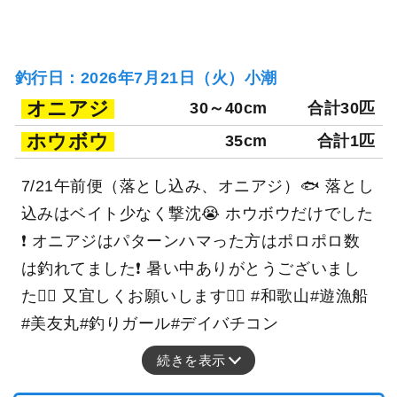
釣行日：2026年7月21日（火）小潮
オニアジ
30～40cm
合計30匹
ホウボウ
35cm
合計1匹
7/21午前便（落とし込み、オニアジ）🐟 落とし
込みはベイト少なく撃沈😭 ホウボウだけでした
❗️ オニアジはパターンハマった方はポロポロ数
は釣れてました❗️ 暑い中ありがとうございまし
た🙇‍♀️ 又宜しくお願いします🙇‍♀️ #和歌山#遊漁船
#美友丸#釣りガール#デイバチコン
続きを表示