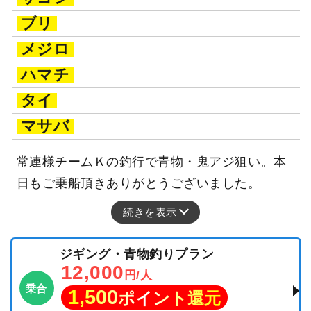
ブリ
メジロ
ハマチ
タイ
マサバ
常連様チームＫの釣行で青物・鬼アジ狙い。本
日もご乗船頂きありがとうございました。
続きを表示
ジギング・青物釣りプラン
12,000
円/人
乗合
1,500
ポイント還元