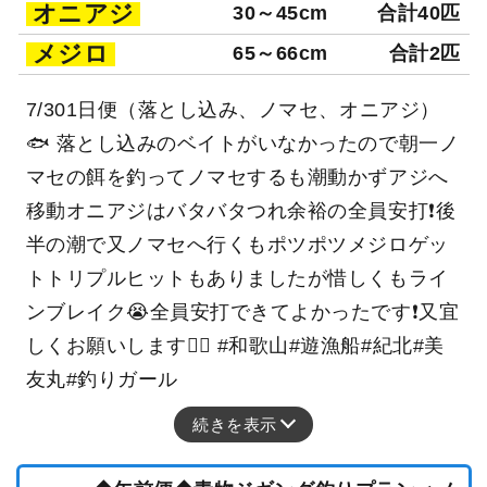
オニアジ
30～45cm
合計40匹
メジロ
65～66cm
合計2匹
7/301日便（落とし込み、ノマセ、オニアジ）
🐟 落とし込みのベイトがいなかったので朝一ノ
マセの餌を釣ってノマセするも潮動かずアジへ
移動オニアジはバタバタつれ余裕の全員安打❗️後
半の潮で又ノマセへ行くもポツポツメジロゲッ
トトリプルヒットもありましたが惜しくもライ
ンブレイク😭全員安打できてよかったです❗️又宜
しくお願いします🙇‍♀️ #和歌山#遊漁船#紀北#美
友丸#釣りガール
続きを表示