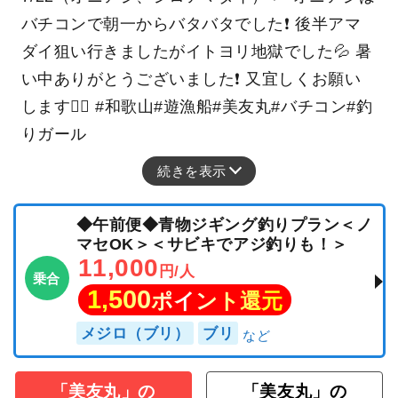
バチコンで朝一からバタバタでした❗️ 後半アマ
ダイ狙い行きましたがイトヨリ地獄でした💦 暑
い中ありがとうございました❗️ 又宜しくお願い
します🙇‍♀️ #和歌山#遊漁船#美友丸#バチコン#釣
りガール
続きを表示
◆午前便◆青物ジギング釣りプラン＜ノ
マセOK＞＜サビキでアジ釣りも！＞
11,000
円/人
乗合
1,500
ポイント還元
メジロ（ブリ）
ブリ
「美友丸」の
「美友丸」の