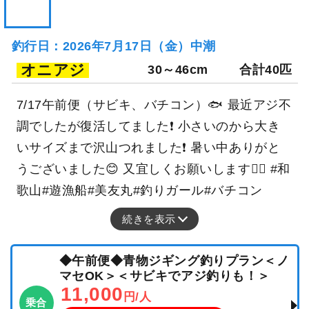
釣行日：2026年7月17日（金）中潮
オニアジ
30～46cm
合計40匹
7/17午前便（サビキ、バチコン）🐟 最近アジ不
調でしたが復活してました❗️ 小さいのから大き
いサイズまで沢山つれました❗️ 暑い中ありがと
うございました😊 又宜しくお願いします🙇‍♀️ #和
歌山#遊漁船#美友丸#釣りガール#バチコン
続きを表示
◆午前便◆青物ジギング釣りプラン＜ノ
マセOK＞＜サビキでアジ釣りも！＞
11,000
円/人
乗合