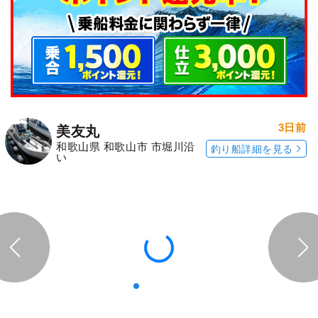
3日前
美友丸
和歌山県 和歌山市 市堀川沿
釣り船詳細を見る
い