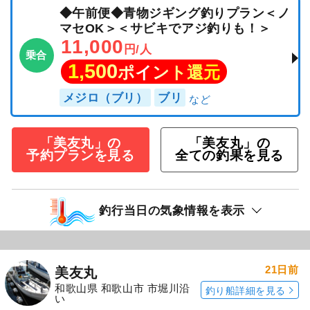
◆午前便◆青物ジギング釣りプラン＜ノ
マセOK＞＜サビキでアジ釣りも！＞
11,000
円/人
乗合
1,500
ポイント還元
メジロ（ブリ）
ブリ
「美友丸」の
「美友丸」の
予約プランを見る
全ての釣果を見る
釣行当日の気象情報を表示
21日前
美友丸
和歌山県 和歌山市 市堀川沿
釣り船詳細を見る
い