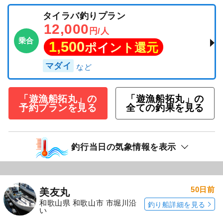
タイラバ釣りプラン
12,000
円/人
乗合
1,500
ポイント還元
マダイ
「遊漁船拓丸」の
「遊漁船拓丸」の
予約プランを見る
全ての釣果を見る
釣行当日の気象情報を表示
50日前
美友丸
和歌山県 和歌山市 市堀川沿
釣り船詳細を見る
い