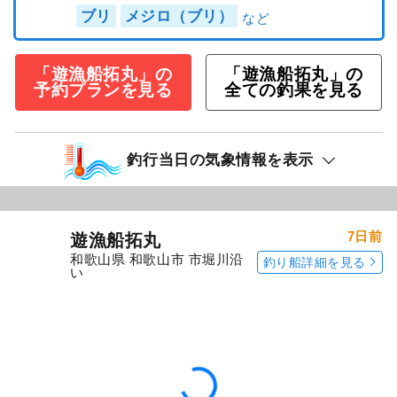
ブリ
メジロ（ブリ）
「遊漁船拓丸」の
「遊漁船拓丸」の
予約プランを見る
全ての釣果を見る
釣行当日の気象情報を表示
7日前
遊漁船拓丸
和歌山県 和歌山市 市堀川沿
釣り船詳細を見る
い