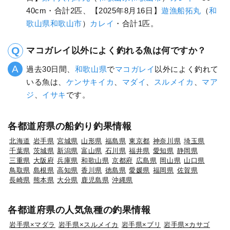
40cm・合計2匹、【2025年8月16日】
遊漁船拓丸
（
和
歌山県
和歌山市
）
カレイ
・合計1匹。
マコガレイ以外によく釣れる魚は何ですか？
過去30日間、
和歌山県
で
マコガレイ
以外によく釣れて
いる魚は、
ケンサキイカ
、
マダイ
、
スルメイカ
、
マア
ジ
、
イサキ
です。
各都道府県の船釣り釣果情報
北海道
岩手県
宮城県
山形県
福島県
東京都
神奈川県
埼玉県
千葉県
茨城県
新潟県
富山県
石川県
福井県
愛知県
静岡県
三重県
大阪府
兵庫県
和歌山県
京都府
広島県
岡山県
山口県
鳥取県
島根県
高知県
香川県
徳島県
愛媛県
福岡県
佐賀県
長崎県
熊本県
大分県
鹿児島県
沖縄県
各都道府県の人気魚種の釣果情報
岩手県×マダラ
岩手県×スルメイカ
岩手県×ブリ
岩手県×カサゴ