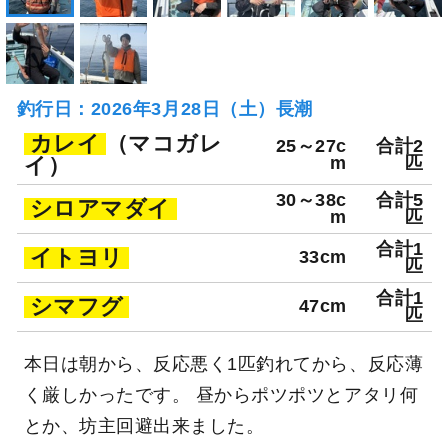
釣行日：2026年3月28日（土）長潮
カレイ
（マコガレ
25～27c
合計2
イ）
m
匹
30～38c
合計5
シロアマダイ
m
匹
合計1
イトヨリ
33cm
匹
合計1
シマフグ
47cm
匹
本日は朝から、反応悪く1匹釣れてから、反応薄
く厳しかったです。 昼からポツポツとアタリ何
とか、坊主回避出来ました。