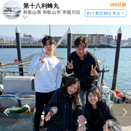
166日前
第十八利蜂丸
和歌山県 和歌山市 市堀川沿
釣り船詳細を見る
い