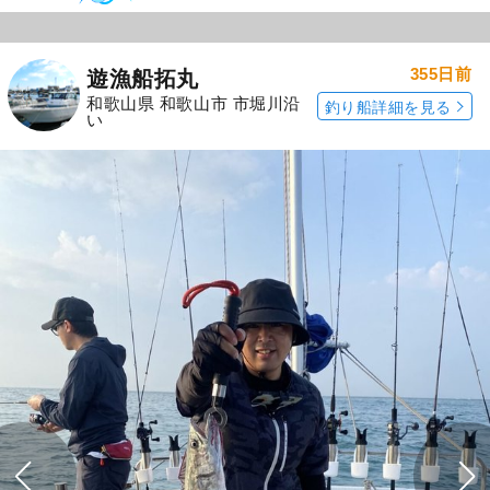
355日前
遊漁船拓丸
和歌山県 和歌山市 市堀川沿
釣り船詳細を見る
い