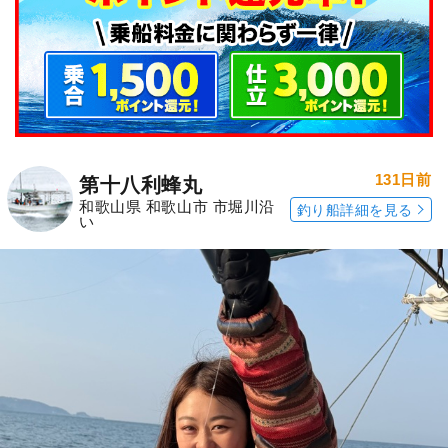
131日前
第十八利蜂丸
和歌山県 和歌山市 市堀川沿
釣り船詳細を見る
い