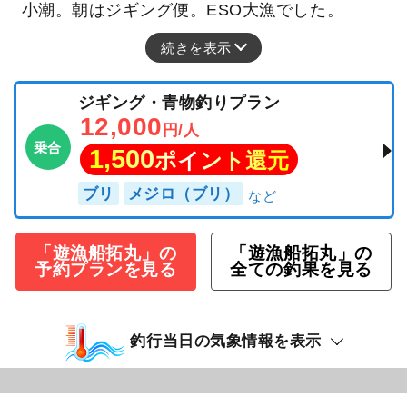
小潮。朝はジギング便。ESO大漁でした。
続きを表示
ジギング・青物釣りプラン
12,000
円/人
乗合
1,500
ポイント還元
ブリ
メジロ（ブリ）
「遊漁船拓丸」の
「遊漁船拓丸」の
予約プランを見る
全ての釣果を見る
釣行当日の気象情報を表示