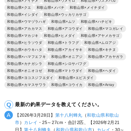
和歌山県×アイナメ
和歌山県×ウメイロ
和歌山県×ウスメバル
和歌山県×クエ
和歌山県×メバチ
和歌山県×メイチダイ
和歌山県×イシダイ
和歌山県×ウッカリカサゴ
和歌山県×ウマヅラハギ
和歌山県×ムツ
和歌山県×ハチビキ
和歌山県×アカカマス
和歌山県×アコウダイ
和歌山県×マコガレイ
和歌山県×マカジキ
和歌山県×ヒメダイ
和歌山県×アヤメカサゴ
和歌山県×ヒラソウダ
和歌山県×トラフグ
和歌山県×ムロアジ
和歌山県×ホウキハタ
和歌山県×アカイサキ
和歌山県×キチヌ
和歌山県×ハマフエフキ
和歌山県×オニアジ
和歌山県×アカヤガラ
和歌山県×カナガシラ
和歌山県×シロサバフグ
和歌山県×オニオコゼ
和歌山県×マトウダイ
和歌山県×ヘダイ
和歌山県×ヨコスジフエダイ
和歌山県×エビスダイ
和歌山県×カマスサワラ
和歌山県×コウイカ
和歌山県×Array
最新の釣果データを教えてください。
【2026年3月28日】
第十八利蜂丸
（
和歌山県
和歌山
市
）
カレイ
・25～27cm・合計2匹、【2026年2月21
日】
第十八利蜂丸
（
和歌山県
和歌山市
）
カレイ
・30～