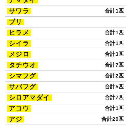
アマダイ
サワラ
合計1匹
ブリ
ヒラメ
合計1匹
シイラ
合計1匹
メジロ
合計3匹
タチウオ
合計7匹
シマフグ
合計2匹
サバフグ
合計5匹
シロアマダイ
合計7匹
アコウ
合計1匹
アジ
合計20匹