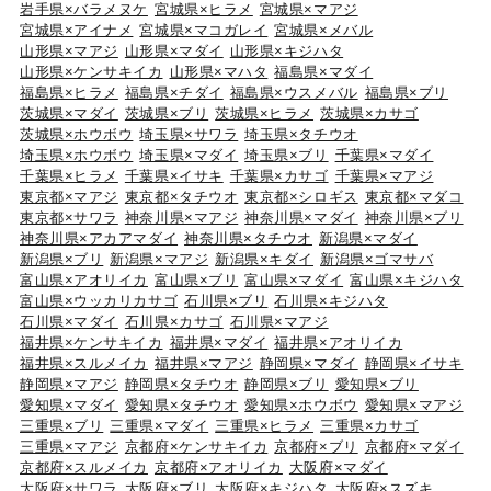
岩手県×バラメヌケ
宮城県×ヒラメ
宮城県×マアジ
宮城県×アイナメ
宮城県×マコガレイ
宮城県×メバル
山形県×マアジ
山形県×マダイ
山形県×キジハタ
山形県×ケンサキイカ
山形県×マハタ
福島県×マダイ
福島県×ヒラメ
福島県×チダイ
福島県×ウスメバル
福島県×ブリ
茨城県×マダイ
茨城県×ブリ
茨城県×ヒラメ
茨城県×カサゴ
茨城県×ホウボウ
埼玉県×サワラ
埼玉県×タチウオ
埼玉県×ホウボウ
埼玉県×マダイ
埼玉県×ブリ
千葉県×マダイ
千葉県×ヒラメ
千葉県×イサキ
千葉県×カサゴ
千葉県×マアジ
東京都×マアジ
東京都×タチウオ
東京都×シロギス
東京都×マダコ
東京都×サワラ
神奈川県×マアジ
神奈川県×マダイ
神奈川県×ブリ
神奈川県×アカアマダイ
神奈川県×タチウオ
新潟県×マダイ
新潟県×ブリ
新潟県×マアジ
新潟県×キダイ
新潟県×ゴマサバ
富山県×アオリイカ
富山県×ブリ
富山県×マダイ
富山県×キジハタ
富山県×ウッカリカサゴ
石川県×ブリ
石川県×キジハタ
石川県×マダイ
石川県×カサゴ
石川県×マアジ
福井県×ケンサキイカ
福井県×マダイ
福井県×アオリイカ
福井県×スルメイカ
福井県×マアジ
静岡県×マダイ
静岡県×イサキ
静岡県×マアジ
静岡県×タチウオ
静岡県×ブリ
愛知県×ブリ
愛知県×マダイ
愛知県×タチウオ
愛知県×ホウボウ
愛知県×マアジ
三重県×ブリ
三重県×マダイ
三重県×ヒラメ
三重県×カサゴ
三重県×マアジ
京都府×ケンサキイカ
京都府×ブリ
京都府×マダイ
京都府×スルメイカ
京都府×アオリイカ
大阪府×マダイ
大阪府×サワラ
大阪府×ブリ
大阪府×キジハタ
大阪府×スズキ