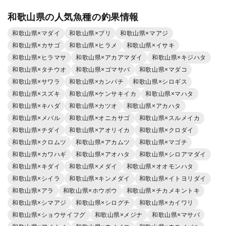
和歌山県の人気魚種の釣果情報
和歌山県×マダイ
和歌山県×ブリ
和歌山県×マアジ
和歌山県×カサゴ
和歌山県×ヒラメ
和歌山県×イサキ
和歌山県×ヒラマサ
和歌山県×アカアマダイ
和歌山県×キジハタ
和歌山県×タチウオ
和歌山県×ゴマサバ
和歌山県×マダコ
和歌山県×サワラ
和歌山県×カンパチ
和歌山県×シロギス
和歌山県×スズキ
和歌山県×ケンサキイカ
和歌山県×マハタ
和歌山県×キハダ
和歌山県×カツオ
和歌山県×アカハタ
和歌山県×メバル
和歌山県×オニカサゴ
和歌山県×スルメイカ
和歌山県×チダイ
和歌山県×アオリイカ
和歌山県×クロダイ
和歌山県×クロムツ
和歌山県×アカムツ
和歌山県×マゴチ
和歌山県×カワハギ
和歌山県×アオハタ
和歌山県×シロアマダイ
和歌山県×キダイ
和歌山県×メダイ
和歌山県×オオモンハタ
和歌山県×シイラ
和歌山県×キンメダイ
和歌山県×イトヨリダイ
和歌山県×アラ
和歌山県×ホウボウ
和歌山県×チカメキントキ
和歌山県×シマアジ
和歌山県×シログチ
和歌山県×カイワリ
和歌山県×ショウサイフグ
和歌山県×メジナ
和歌山県×マサバ