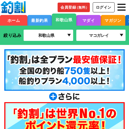
会員登録
ログイン
（無料）
和歌山県
ホーム
最新釣果
マダイ
マガジン
絞り込み
和歌山県
マコガレイ