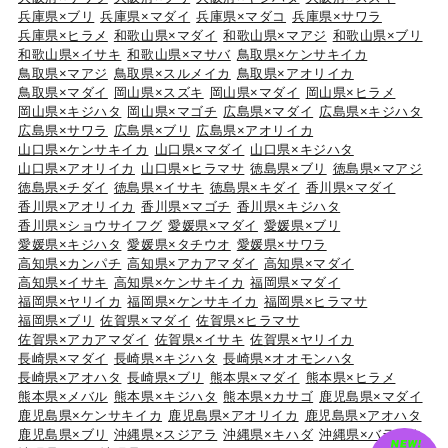
兵庫県×ブリ
兵庫県×マダイ
兵庫県×マダコ
兵庫県×サワラ
兵庫県×ヒラメ
和歌山県×マダイ
和歌山県×マアジ
和歌山県×ブリ
和歌山県×イサキ
和歌山県×マサバ
鳥取県×ケンサキイカ
鳥取県×マアジ
鳥取県×スルメイカ
鳥取県×アオリイカ
鳥取県×マダイ
岡山県×スズキ
岡山県×マダイ
岡山県×ヒラメ
岡山県×キジハタ
岡山県×マゴチ
広島県×マダイ
広島県×キジハタ
広島県×サワラ
広島県×ブリ
広島県×アオリイカ
山口県×ケンサキイカ
山口県×マダイ
山口県×キジハタ
山口県×アオリイカ
山口県×ヒラマサ
徳島県×ブリ
徳島県×マアジ
徳島県×チダイ
徳島県×イサキ
徳島県×キダイ
香川県×マダイ
香川県×アオリイカ
香川県×マゴチ
香川県×キジハタ
香川県×ショウサイフグ
愛媛県×マダイ
愛媛県×ブリ
愛媛県×キジハタ
愛媛県×タチウオ
愛媛県×サワラ
高知県×カンパチ
高知県×アカアマダイ
高知県×マダイ
高知県×イサキ
高知県×ケンサキイカ
福岡県×マダイ
福岡県×ヤリイカ
福岡県×ケンサキイカ
福岡県×ヒラマサ
福岡県×ブリ
佐賀県×マダイ
佐賀県×ヒラマサ
佐賀県×アカアマダイ
佐賀県×イサキ
佐賀県×ヤリイカ
長崎県×マダイ
長崎県×キジハタ
長崎県×オオモンハタ
長崎県×アオハタ
長崎県×ブリ
熊本県×マダイ
熊本県×ヒラメ
熊本県×メバル
熊本県×キジハタ
熊本県×カサゴ
鹿児島県×マダイ
鹿児島県×ケンサキイカ
鹿児島県×アオリイカ
鹿児島県×アオハタ
鹿児島県×ブリ
沖縄県×スジアラ
沖縄県×キハダ
沖縄県×バラハタ