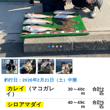
釣行日：2026年2月21日（土）中潮
カレイ
（マコガレ
30～40c
合計2
イ）
m
匹
40～49c
合計5
シロアマダイ
m
匹