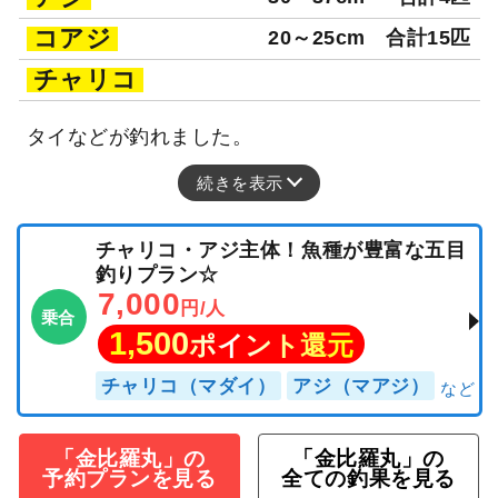
コアジ
20～25cm
合計15匹
チャリコ
タイなどが釣れました。
続きを表示
チャリコ・アジ主体！魚種が豊富な五目
釣りプラン☆
7,000
円/人
乗合
1,500
ポイント還元
チャリコ（マダイ）
アジ（マアジ）
「金比羅丸」の
「金比羅丸」の
予約プランを見る
全ての釣果を見る