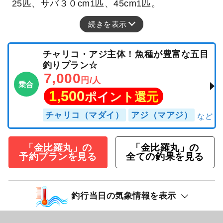
25匹、サバ３０cm1匹、45cm1匹。
続きを表示
チャリコ・アジ主体！魚種が豊富な五目
釣りプラン☆
7,000
円/人
乗合
1,500
ポイント還元
チャリコ（マダイ）
アジ（マアジ）
「金比羅丸」の
「金比羅丸」の
予約プランを見る
全ての釣果を見る
釣行当日の気象情報を表示