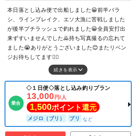
本日落とし込み便で出船しました😀前半バラ
シ、ラインブレイク、エソ大漁に苦戦しました
が後半プチラッシュで釣れました😀全員安打出
来ずすいませんでした🙇持ち写真撮るの忘れて
ました😭ありがとうございました😊またリベン
ジお待ちしてます🙇‍♂️
続きを表示
◇１日便◇落とし込み釣りプラン
13,000
円/人
乗合
1,500
ポイント還元
メジロ（ブリ）
ブリ