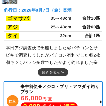
釣行日：2026年8月7日（金）長潮
ゴマサバ
35～48cm
合計10匹
アジ
25～43cm
合計60匹
タイ
32cm
合計1匹
本日アジ調査便で出船しました😀バチコンとサ
ビキで調査しましたがバチコン有利でした😀2枚
潮キツくバラシ多数でしたがよく釣れました😀
続きを表示
◆午前便◆メジロ・ブリ・アマダイ釣り
プラン
66,000
円/隻
仕立