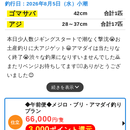
釣行日：2026年8月5日（水）小潮
ゴマサバ
42cm
合計1匹
アジ
28～37cm
合計17匹
本日少人数ジギングスタートで潮なく撃沈😭お
土産釣りに大アジゲット😀アマダイは当たりな
く終了😭渋々な釣果になりすいませんでした🙇
またリベンジお待ちしてます🙇‍♂️ありがとうござ
いました😊
続きを表示
◆午前便◆メジロ・ブリ・アマダイ釣り
プラン
66,000
円/隻
仕立
3,000
ポイント還元