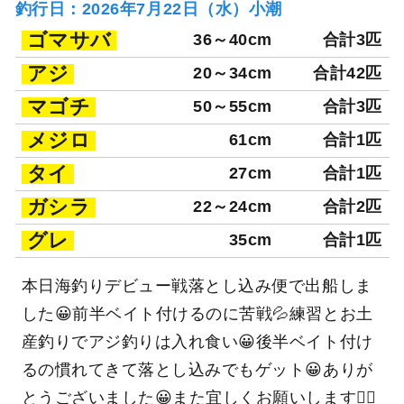
釣行日：2026年7月22日（水）小潮
ゴマサバ
36～40cm
合計3匹
アジ
20～34cm
合計42匹
マゴチ
50～55cm
合計3匹
メジロ
61cm
合計1匹
タイ
27cm
合計1匹
ガシラ
22～24cm
合計2匹
グレ
35cm
合計1匹
本日海釣りデビュー戦落とし込み便で出船しま
した😀前半ベイト付けるのに苦戦💦練習とお土
産釣りでアジ釣りは入れ食い😀後半ベイト付け
るの慣れてきて落とし込みでもゲット😀ありが
とうございました😀また宜しくお願いします🙇‍♂️