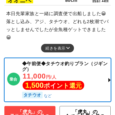
オオニベ
80cm
合計1匹
本日先輩家族と一緒に調査便で出船しました😀
落とし込み、アジ、タチウオ、どれも2枚潮でパ
ッとしませんでしたが全魚種ゲットできました
😀
続きを表示
◆午前便◆タチウオ釣りプラン（ジギン
グ）
11,000
円/人
乗合
1,500
ポイント還元
タチウオ
「虎丸」の
「虎丸」の