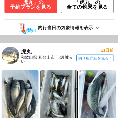
「虎丸」の
「虎丸」の
予約プランを見る
全ての釣果を見る
釣行当日の気象情報を表示
11日前
虎丸
和歌山県 和歌山市 市堀川沿
釣り船詳細を見る
い