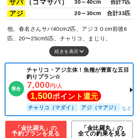
サバ
（ゴマサバ）
30～40cm
合計7匹
アジ
20～30cm
合計33匹
他、春名さんサバ40cm2匹、アジ３０cm前後6
匹、20〜25cm5匹、チャリコ、まじり。
続きを表示
チャリコ・アジ主体！魚種が豊富な五目
釣りプラン☆
7,000
円/人
乗合
1,500
ポイント還元
チャリコ（マダイ）
アジ（マアジ）
「金比羅丸」の
「金比羅丸」の
予約プランを見る
全ての釣果を見る