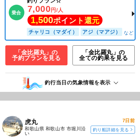
釣りプラン☆
7,000
円/人
乗合
1,500
ポイント還元
チャリコ（マダイ）
アジ（マアジ）
「金比羅丸」の
「金比羅丸」の
予約プランを見る
全ての釣果を見る
釣行当日の気象情報を表示
7日前
虎丸
和歌山県 和歌山市 市堀川沿
釣り船詳細を見る
い