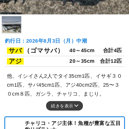
釣行日：2026年8月3日（月）中潮
サバ
（ゴマサバ）
40～45cm
合計4匹
アジ
20～35cm
合計12匹
他、イシイさん2人でタイ35cm1匹、イサギ３０
cm1匹、サバ45cm1匹、アジ40cm2匹、25〜３
０cm８匹、ガシラ、チャリコ、まじり。
続きを表示
チャリコ・アジ主体！魚種が豊富な五目