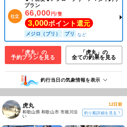
プラン
66,000
円/隻
仕立
3,000
ポイント還元
メジロ（ブリ）
ブリ
「虎丸」の
「虎丸」の
予約プランを見る
全ての釣果を見る
釣行当日の気象情報を表示
12日前
虎丸
和歌山県 和歌山市 市堀川沿
釣り船詳細を見る
い