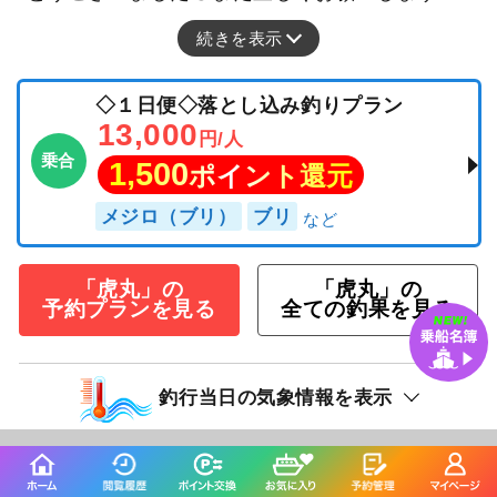
続きを表示
◇１日便◇落とし込み釣りプラン
13,000
円/人
乗合
1,500
ポイント還元
メジロ（ブリ）
ブリ
「虎丸」の
「虎丸」の
予約プランを見る
全ての釣果を見る
釣行当日の気象情報を表示