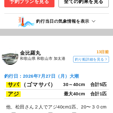
予約プランを見る
全ての釣果を見る
釣行当日の気象情報を表示
13日前
金比羅丸
和歌山県 和歌山市 加太港
釣り船詳細を見る
釣行日：2026年7月27日（月）大潮
サバ
（ゴマサバ）
30～40cm
合計5匹
アジ
最大40cm
合計1匹
他、松田さん２人でアジ40cm1匹、20〜３０cm