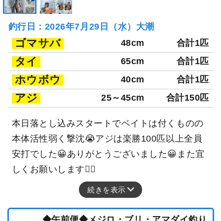
釣行日：2026年7月29日（水）大潮
ゴマサバ
48cm
合計1匹
タイ
65cm
合計1匹
ホウボウ
40cm
合計1匹
アジ
25～45cm
合計150匹
本日落とし込みスタートでベイトは付くものの
本体活性弱く撃沈😭アジは楽勝100匹以上全員
安打でした😀ありがとうございました😀また宜
しくお願いします🙇‍♂️
続きを表示
◆午前便◆メジロ・ブリ・アマダイ釣り