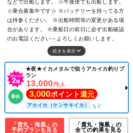
などで出船します。 ☆午後便でも出船します。
☆乗合募集中です☆ ※バッテリーを持ってる方
は持参ください。 ※出船時間等の変更がある場
合があります。 ※乗船日の前日に必ず出船確認
のお電話ください～よろしくお願いします。
続きを表示
★夜★イカメタルで狙うアカイカ釣りプ
ラン
13,000
円/人
3,000
ポイント還元
乗合
アカイカ（ケンサキイカ）
「貴丸・海凰」の
「貴丸・海凰」の
予約プランを見る
全ての釣果を見る