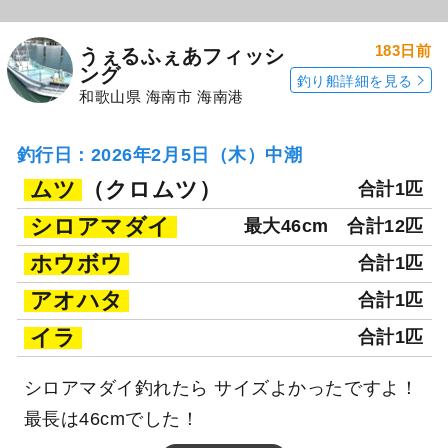
183日前
うぇるふぇあフィッシ
ング
釣り船詳細を見る
和歌山県 海南市 海南港
釣行日：2026年2月5日（木）中潮
ムツ
（クロムツ）
合計1匹
シロアマダイ
最大46cm
合計12匹
ホウボウ
合計1匹
アオハタ
合計1匹
イラ
合計1匹
シロアマダイ釣れたら サイズよかったですよ！
最長は46cmでした！