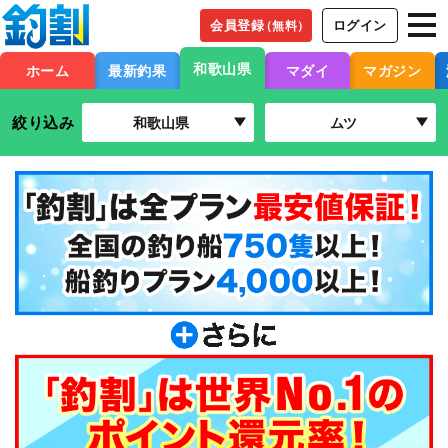
会員登録
ログイン
（無料）
和歌山県
ホーム
最新釣果
マダイ
マガジン
絞り込み
和歌山県
ムツ