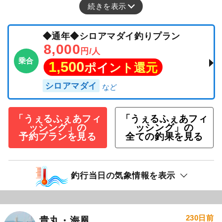
続きを表示
◆通年◆シロアマダイ釣りプラン
8,000
円/人
乗合
1,500
ポイント還元
シロアマダイ
「うぇるふぇあフィ
「うぇるふぇあフィ
ッシング」の
ッシング」の
予約プランを見る
全ての釣果を見る
釣行当日の気象情報を表示
230日前
貴丸・海凰