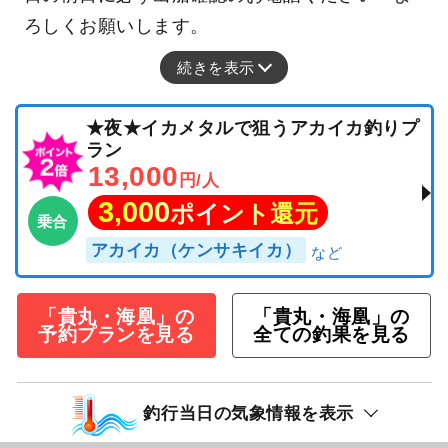
ろしくお願いします。
続きを表示
★夜★イカメタルで狙うアカイカ釣りプ
ラン
13,000
円/人
3,000
ポイント還元
乗合
アカイカ（ケンサキイカ）
「貴丸・海凰」の
「貴丸・海凰」の
予約プランを見る
全ての釣果を見る
釣行当日の気象情報を表示