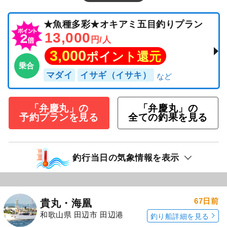
★魚種多彩★オキアミ五目釣りプラン
13,000
円/人
3,000
ポイント還元
乗合
マダイ
イサギ（イサキ）
「弁慶丸」の
「弁慶丸」の
予約プランを見る
全ての釣果を見る
釣行当日の気象情報を表示
67日前
貴丸・海凰
和歌山県 田辺市 田辺港
釣り船詳細を見る