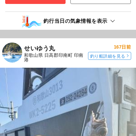
釣行当日の気象情報を表示
167日前
せいゆう丸
和歌山県 日高郡印南町 印南
釣り船詳細を見る
港