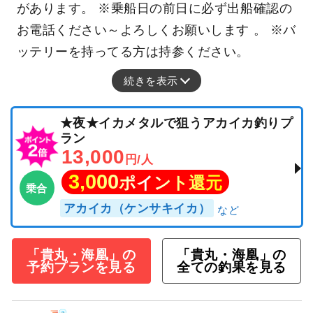
があります。 ※乗船日の前日に必ず出船確認の
お電話ください～よろしくお願いします 。 ※バ
ッテリーを持ってる方は持参ください。
続きを表示
★夜★イカメタルで狙うアカイカ釣りプ
ラン
13,000
円/人
3,000
ポイント還元
乗合
アカイカ（ケンサキイカ）
「貴丸・海凰」の
「貴丸・海凰」の
予約プランを見る
全ての釣果を見る