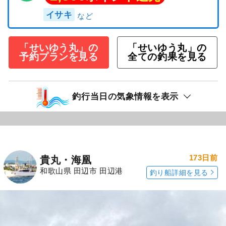
イサキ
「せいゆう丸」の
「せいゆう丸」の
予約プランを見る
全ての釣果を見る
釣行当日の気象情報を表示
173日前
貴丸・海凰
和歌山県 田辺市 田辺港
釣り船詳細を見る