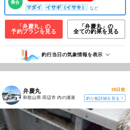
乗合
マダイ
イサギ（イサキ）
「弁慶丸」の
「弁慶丸」の
予約プランを見る
全ての釣果を見る
釣行当日の気象情報を表示
38日前
弁慶丸
和歌山県 田辺市 内の浦港
釣り船詳細を見る