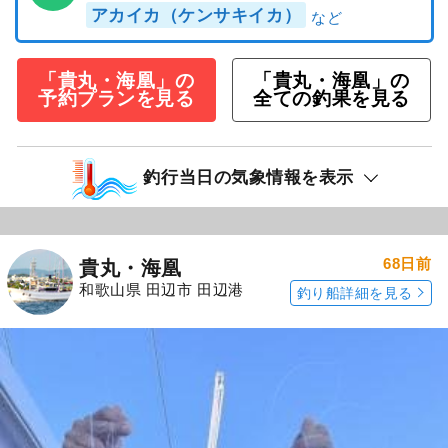
アカイカ（ケンサキイカ）
「貴丸・海凰」の
「貴丸・海凰」の
予約プランを見る
全ての釣果を見る
釣行当日の気象情報を表示
68日前
貴丸・海凰
和歌山県 田辺市 田辺港
釣り船詳細を見る