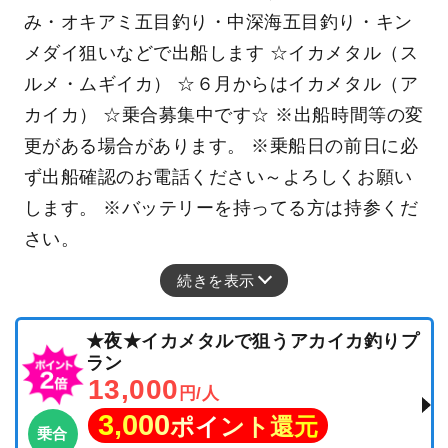
み・オキアミ五目釣り・中深海五目釣り・キン
メダイ狙いなどで出船します ☆イカメタル（ス
ルメ・ムギイカ） ☆６月からはイカメタル（ア
カイカ） ☆乗合募集中です☆ ※出船時間等の変
更がある場合があります。 ※乗船日の前日に必
ず出船確認のお電話ください～よろしくお願い
します。 ※バッテリーを持ってる方は持参くだ
さい。
続きを表示
★夜★イカメタルで狙うアカイカ釣りプ
ラン
13,000
円/人
3,000
ポイント還元
乗合