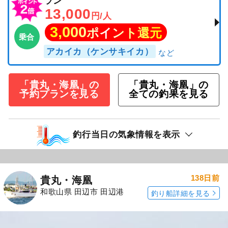
ラン
13,000
円/人
3,000
ポイント還元
乗合
アカイカ（ケンサキイカ）
「貴丸・海凰」の
「貴丸・海凰」の
予約プランを見る
全ての釣果を見る
釣行当日の気象情報を表示
138日前
貴丸・海凰
和歌山県 田辺市 田辺港
釣り船詳細を見る