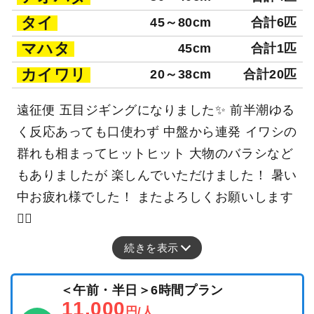
タイ
45～80cm
合計6匹
マハタ
45cm
合計1匹
カイワリ
20～38cm
合計20匹
遠征便 五目ジギングになりました✨ 前半潮ゆる
く反応あっても口使わず 中盤から連発 イワシの
群れも相まってヒットヒット 大物のバラシなど
もありましたが 楽しんでいただけました！ 暑い
中お疲れ様でした！ またよろしくお願いします
🙇‍♂️
続きを表示
＜午前・半日＞6時間プラン
11,000
円/人