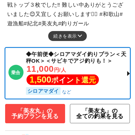
戦トップ３枚でした‼️ 難しい中ありがとうござ
いました😊又宜しくお願いします🙇‍♀️ #和歌山#
遊漁船#紀北#美友丸#釣りガール
続きを表示
◆午前便◆シロアマダイ釣りプラン＜天
秤OK＞＜サビキでアジ釣りも！＞
11,000
円/人
乗合
1,500
ポイント還元
シロアマダイ
「美友丸」の
「美友丸」の
予約プランを見る
全ての釣果を見る