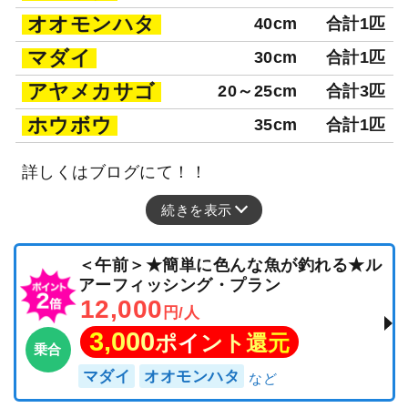
オオモンハタ
40cm
合計1匹
マダイ
30cm
合計1匹
アヤメカサゴ
20～25cm
合計3匹
ホウボウ
35cm
合計1匹
詳しくはブログにて！！
続きを表示
＜午前＞★簡単に色んな魚が釣れる★ル
アーフィッシング・プラン
12,000
円/人
3,000
ポイント還元
乗合
マダイ
オオモンハタ