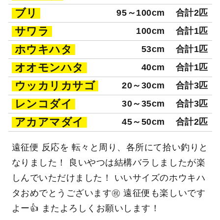
ブリ
95～100cm
合計2匹
サワラ
100cm
合計1匹
ホウキハタ
53cm
合計1匹
オオモンハタ
40cm
合計1匹
ウッカリカサゴ
20～30cm
合計3匹
レンコダイ
30～35cm
合計3匹
アカアマダイ
45～50cm
合計2匹
遠征便 反応を 転々と周り、各所にて拾い釣りと
なりました！ 良いやつは結構バラしましたが楽
しんでいただけました！ いいサイズのホウキハ
タおめでとうございます㊗️ 遠征便も楽しいです
よー👍️ またよろしくお願いします！