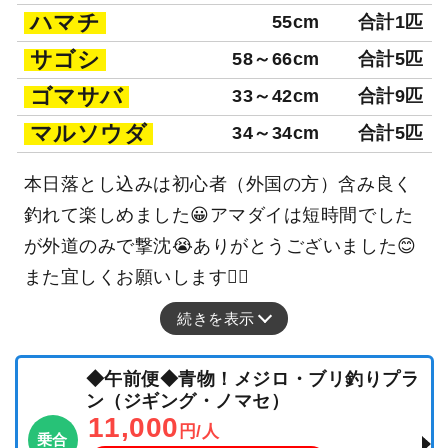
ハマチ
55cm
合計1匹
サゴシ
58～66cm
合計5匹
ゴマサバ
33～42cm
合計9匹
マルソウダ
34～34cm
合計5匹
本日落とし込みは初心者（外国の方）含み良く
釣れて楽しめました😀アマダイは短時間でした
が外道のみで撃沈😭ありがとうございました😊
また宜しくお願いします🙇‍♂️
続きを表示
◆午前便◆青物！メジロ・ブリ釣りプラ
ン（ジギング・ノマセ）
11,000
円/人
乗合