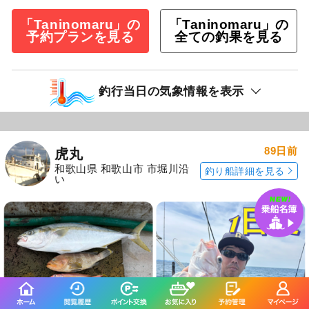
「Taninomaru」の
「Taninomaru」の
予約プランを見る
全ての釣果を見る
釣行当日の気象情報を表示
89日前
虎丸
和歌山県 和歌山市 市堀川沿
釣り船詳細を見る
い