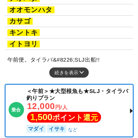
オオモンハタ
カサゴ
キントキ
イトヨリ
午前便。タイラバ&#8226;SLJ出船!!
続きを表示
＜午前＞★大型根魚も★SLJ・タイラバ
釣りプラン
12,000
円/人
乗合
1,500
ポイント還元
マダイ
イサキ