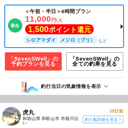
＜午前・半日＞6時間プラン
11,000
円/人
乗合
1,500
ポイント還元
シロアマダイ
メジロ（ブリ）
「SevenSWell」の
「SevenSWell」の
予約プランを見る
全ての釣果を見る
釣行当日の気象情報を表示
39日前
虎丸
和歌山県 和歌山市 市堀川沿
釣り船詳細を見る
い