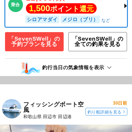
乗合
1,500
ポイント還元
シロアマダイ
メジロ（ブリ）
「SevenSWell」の
「SevenSWell」の
予約プランを見る
全ての釣果を見る
釣行当日の気象情報を表示
30日前
フィッシングボート空
風
釣り船詳細を見る
和歌山県 田辺市 田辺港