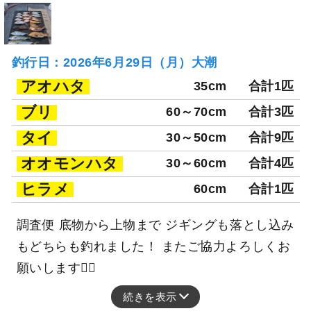
釣行日：2026年6月29日（月）大潮
アオハタ
35cm
合計1匹
ブリ
60～70cm
合計3匹
タイ
30～50cm
合計9匹
オオモンハタ
30～60cm
合計4匹
ヒラメ
60cm
合計1匹
調査便 底物から上物まで ジギングも落とし込み
もどちらも釣れました！ またご協力よろしくお
願いします🙇‍♂️
続きを表示