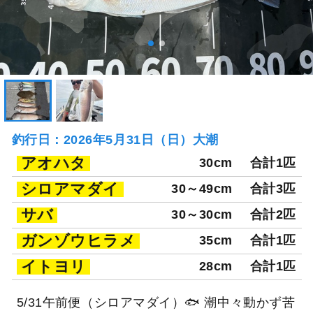
釣行日：2026年5月31日（日）大潮
アオハタ
30cm
合計1匹
シロアマダイ
30～49cm
合計3匹
サバ
30～30cm
合計2匹
ガンゾウヒラメ
35cm
合計1匹
イトヨリ
28cm
合計1匹
5/31午前便（シロアマダイ）🐟 潮中々動かず苦