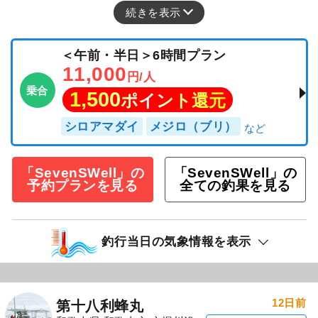
続きを表示
＜午前・半日＞6時間プラン
11,000
円/人
乗合
1,500
ポイント還元
シロアマダイ
メジロ（ブリ）
「SevenSWell」の
「SevenSWell」の
予約プランを見る
全ての釣果を見る
釣行当日の気象情報を表示
12日前
第十八利蜂丸