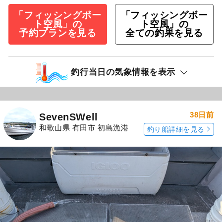
「フィッシングボー
「フィッシングボー
ト空風」の
ト空風」の
予約プランを見る
全ての釣果を見る
釣行当日の気象情報を表示
38日前
SevenSWell
和歌山県 有田市 初島漁港
釣り船詳細を見る