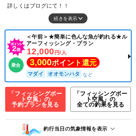
詳しくはブログにて！！
続きを表示
＜午前＞★簡単に色んな魚が釣れる★ル
アーフィッシング・プラン
12,000
円/人
3,000
ポイント還元
乗合
マダイ
オオモンハタ
「フィッシングボー
「フィッシングボー
ト空風」の
ト空風」の
予約プランを見る
全ての釣果を見る
釣行当日の気象情報を表示