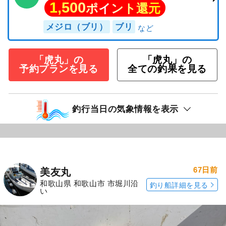
1,500
ポイント還元
メジロ（ブリ）
ブリ
「虎丸」の
「虎丸」の
予約プランを見る
全ての釣果を見る
釣行当日の気象情報を表示
67日前
美友丸
和歌山県 和歌山市 市堀川沿
釣り船詳細を見る
い