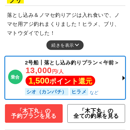
ブリ
落とし込み＆ノマセ釣りアジは入れ食いで、ノ
マセ用アジ釣れまくりました！ヒラメ、ブリ、
マトウダイでした！
続きを表示
2号船┃落とし込み釣りプラン＜午前＞
13,000
円/人
乗合
1,500
ポイント還元
シオ（カンパチ）
ヒラメ
「木下丸」の
「木下丸」の
予約プランを見る
全ての釣果を見る