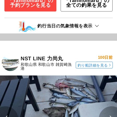
「Taninomaru」の
「Taninomaru」の
予約プランを見る
全ての釣果を見る
釣行当日の気象情報を表示
100日前
NST LINE 力尚丸
和歌山県 和歌山市 雑賀崎漁
釣り船詳細を見る
港