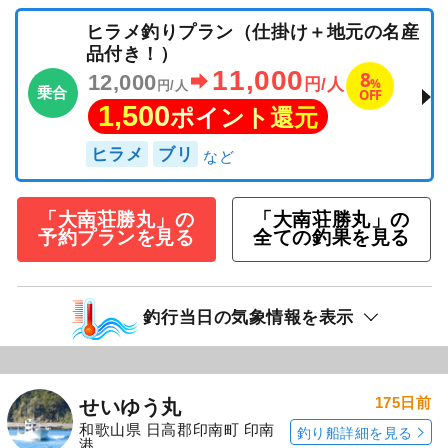
ヒラメ釣りプラン（仕掛け＋地元の名産
品付き！）
11,000
8
12,000
%
円/人
円/人
乗合
OFF
1,500
ポイント還元
ヒラメ
ブリ
「大南荘勝丸」の
「大南荘勝丸」の
予約プランを見る
全ての釣果を見る
釣行当日の気象情報を表示
175日前
せいゆう丸
和歌山県 日高郡印南町 印南
釣り船詳細を見る
港