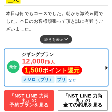
ニベ
本日は何でもコースでした。朝から激渋＆雨で
した。本日のお客様頑張って頂き誠に有難うご
ざいました。
続きを表示
ジギングプラン
12,000
円/人
乗合
1,500
ポイント還元
メジロ（ブリ）
ブリ
「NST LINE 力尚
「NST LINE 力尚
丸」の
丸」の
予約プランを見る
全ての釣果を見る