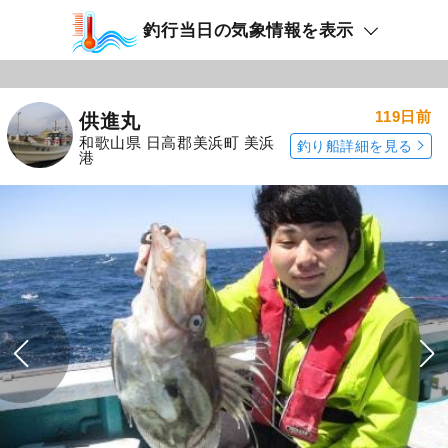
釣行当日の気象情報を表示
119日前
供進丸
和歌山県 日高郡美浜町 美浜
釣り船詳細を見る
港