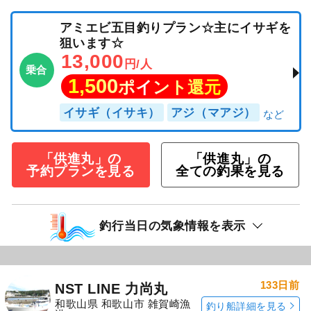
アミエビ五目釣りプラン☆主にイサギを
狙います☆
13,000
円/人
乗合
1,500
ポイント還元
イサギ（イサキ）
アジ（マアジ）
「供進丸」の
「供進丸」の
予約プランを見る
全ての釣果を見る
釣行当日の気象情報を表示
133日前
NST LINE 力尚丸
和歌山県 和歌山市 雑賀崎漁
釣り船詳細を見る