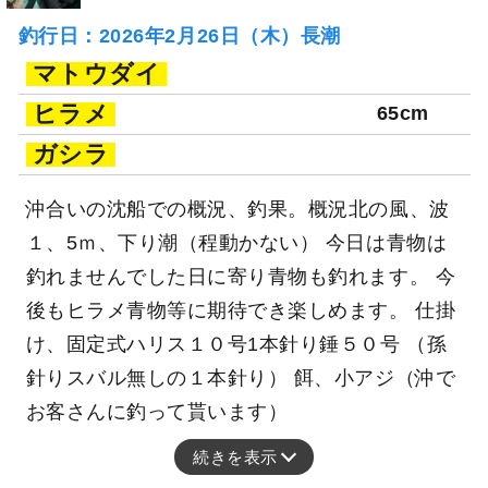
釣行日：2026年2月26日（木）長潮
マトウダイ
ヒラメ
65cm
ガシラ
沖合いの沈船での概況、釣果。概況北の風、波
１、5ｍ、下り潮（程動かない） 今日は青物は
釣れませんでした日に寄り青物も釣れます。 今
後もヒラメ青物等に期待でき楽しめます。 仕掛
け、固定式ハリス１０号1本針り錘５０号 （孫
針りスバル無しの１本針り） 餌、小アジ（沖で
お客さんに釣って貰います）
続きを表示