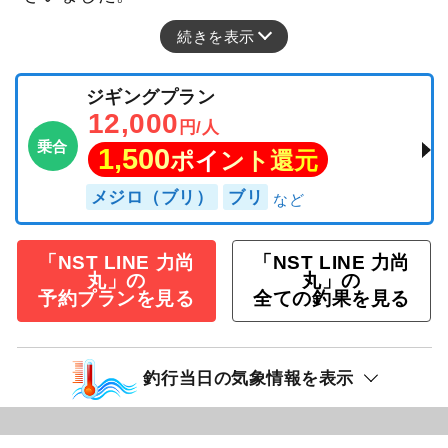
続きを表示
ジギングプラン
12,000
円/人
乗合
1,500
ポイント還元
メジロ（ブリ）
ブリ
「NST LINE 力尚
「NST LINE 力尚
丸」の
丸」の
予約プランを見る
全ての釣果を見る
釣行当日の気象情報を表示