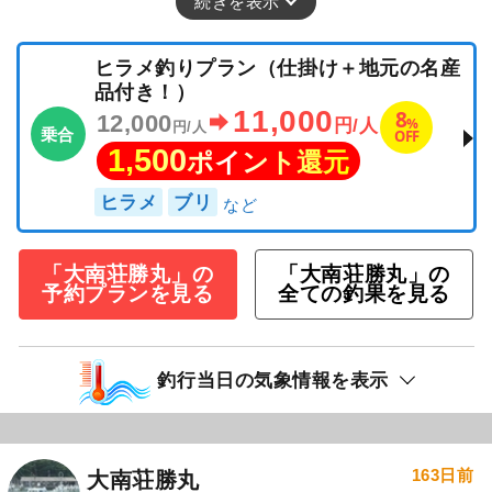
続きを表示
ヒラメ釣りプラン（仕掛け＋地元の名産
品付き！）
11,000
8
12,000
%
円/人
円/人
乗合
OFF
1,500
ポイント還元
ヒラメ
ブリ
「大南荘勝丸」の
「大南荘勝丸」の
予約プランを見る
全ての釣果を見る
釣行当日の気象情報を表示
163日前
大南荘勝丸