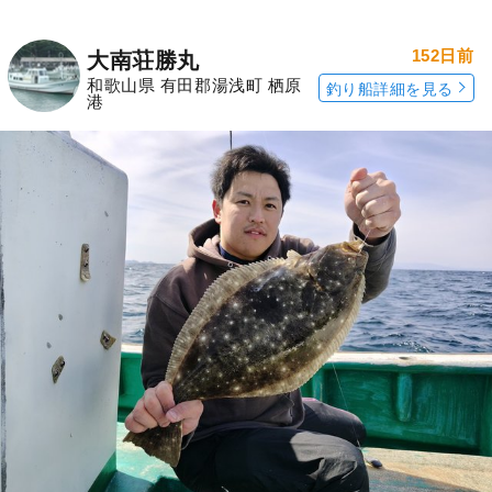
152日前
大南荘勝丸
和歌山県 有田郡湯浅町 栖原
釣り船詳細を見る
港