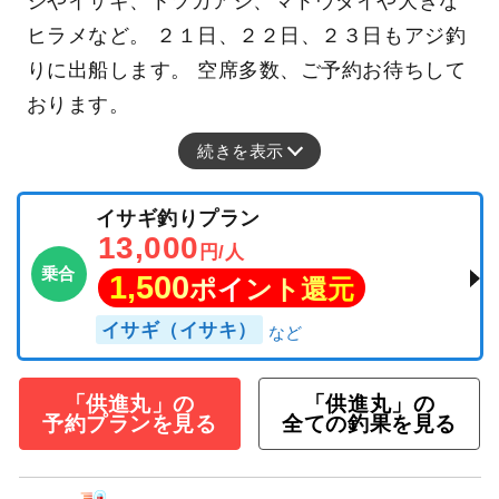
ジやイサギ、トツカアジ、マトウダイや大きな
ヒラメなど。 ２１日、２２日、２３日もアジ釣
りに出船します。 空席多数、ご予約お待ちして
おります。
続きを表示
イサギ釣りプラン
13,000
円/人
乗合
1,500
ポイント還元
イサギ（イサキ）
「供進丸」の
「供進丸」の
予約プランを見る
全ての釣果を見る