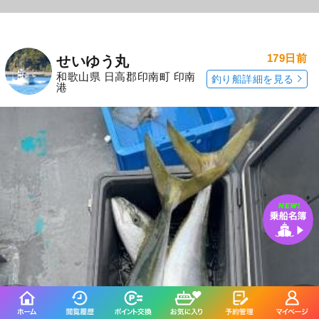
179日前
せいゆう丸
和歌山県 日高郡印南町 印南
釣り船詳細を見る
港