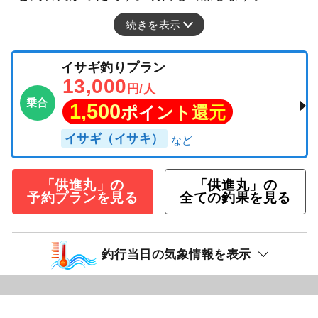
続きを表示
イサギ釣りプラン
13,000
円/人
乗合
1,500
ポイント還元
イサギ（イサキ）
「供進丸」の
「供進丸」の
予約プランを見る
全ての釣果を見る
釣行当日の気象情報を表示