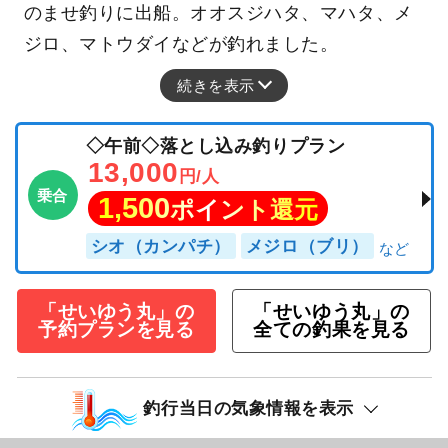
のませ釣りに出船。オオスジハタ、マハタ、メ
ジロ、マトウダイなどが釣れました。
続きを表示
◇午前◇落とし込み釣りプラン
13,000
円/人
乗合
1,500
ポイント還元
シオ（カンパチ）
メジロ（ブリ）
「せいゆう丸」の
「せいゆう丸」の
予約プランを見る
全ての釣果を見る
釣行当日の気象情報を表示