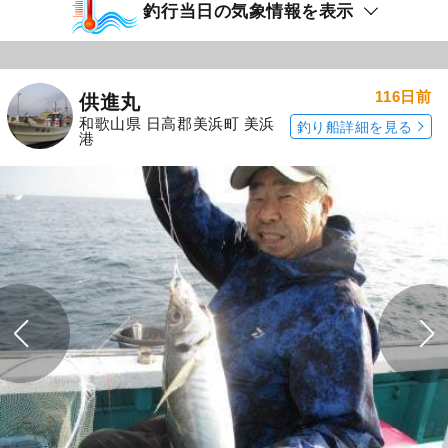
釣行当日の気象情報を表示
116日前
供進丸
和歌山県 日高郡美浜町 美浜
釣り船詳細を見る
港