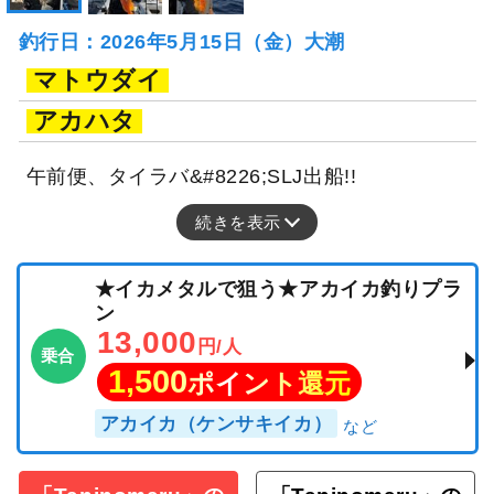
釣行日：2026年5月15日（金）大潮
マトウダイ
アカハタ
午前便、タイラバ&#8226;SLJ出船!!
続きを表示
★イカメタルで狙う★アカイカ釣りプラ
ン
13,000
円/人
乗合
1,500
ポイント還元
アカイカ（ケンサキイカ）