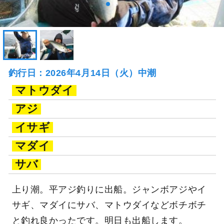
釣行日：2026年4月14日（火）中潮
マトウダイ
アジ
イサギ
マダイ
サバ
上り潮。平アジ釣りに出船。ジャンボアジやイ
サギ、マダイにサバ、マトウダイなどボチボチ
と釣れ良かったです。明日も出船します。