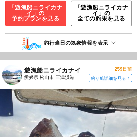
「遊漁船ニライカナ
「遊漁船ニライカナ
イ」の
イ」の
予約プランを見る
全ての釣果を見る
釣行当日の気象情報を表示
259日前
遊漁船ニライカナイ
愛媛県 松山市 三津浜港
釣り船詳細を見る