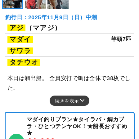
釣行日：2025年11月9日（日）中潮
アジ
（マアジ）
マダイ
竿頭7匹
サワラ
タチウオ
本日は鯛出船。 全員安打で鯛は全体で38枚でし
た。
続きを表示
マダイ釣りプラン★タイラバ・鯛カブ
ラ・ひとつテンヤOK！★船長おすすめ
★