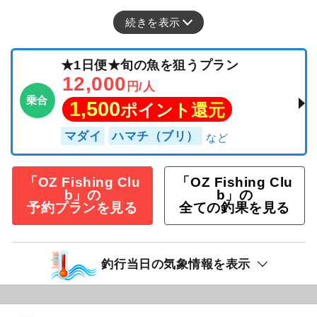
続きを表示
★1日便★旬の魚を狙うプラン
12,000
円/人
乗合
1,500
ポイント還元
マダイ
ハマチ（ブリ）
「OZ Fishing Clu
「OZ Fishing Clu
b」の
b」の
予約プランを見る
全ての釣果を見る
釣行当日の気象情報を表示