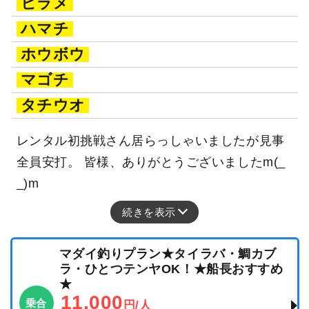
ヒラメ
ハマチ
ホウボウ
マゴチ
タチウオ
レンタル初挑戦さん居らっしゃいましたが見事
全員安打。 皆様、ありがとうございましたm(_
_)m
続きを表示
マダイ釣りプラン★タイラバ・鯛カブ
ラ・ひとつテンヤOK！★船長おすすめ
★
11,000
乗合
円/人