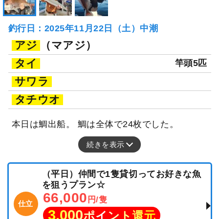
釣行日：2025年11月22日（土）中潮
アジ
（マアジ）
タイ
竿頭5匹
サワラ
タチウオ
本日は鯛出船。 鯛は全体で24枚でした。
続きを表示
（平日）仲間で1隻貸切ってお好きな魚
を狙うプラン☆
66,000
円/隻
仕立
3,000
ポイント還元