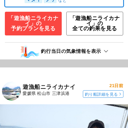
「遊漁船ニライカナ
「遊漁船ニライカナ
イ」の
イ」の
予約プランを見る
全ての釣果を見る
釣行当日の気象情報を表示
21日前
遊漁船ニライカナイ
愛媛県 松山市 三津浜港
釣り船詳細を見る