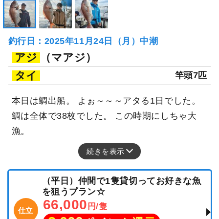
釣行日：2025年11月24日（月）中潮
アジ
（マアジ）
タイ
竿頭7匹
本日は鯛出船。 よぉ～～～アタる1日でした。
鯛は全体で38枚でした。 この時期にしちゃ大
漁。
続きを表示
（平日）仲間で1隻貸切ってお好きな魚
を狙うプラン☆
66,000
円/隻
仕立