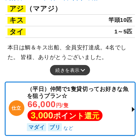
アジ
（マアジ）
キス
竿頭10匹
タイ
1～5匹
本日は鯛＆キス出船、全員安打達成。4名でし
た。 皆様、ありがとうございました。
続きを表示
（平日）仲間で1隻貸切ってお好きな魚
を狙うプラン☆
66,000
円/隻
仕立
3,000
ポイント還元
マダイ
ブリ