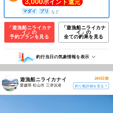
3,000
ポイント還元
マダイ
ブリ
「遊漁船ニライカナ
「遊漁船ニライカナ
イ」の
イ」の
予約プランを見る
全ての釣果を見る
釣行当日の気象情報を表示
260日前
遊漁船ニライカナイ
愛媛県 松山市 三津浜港
釣り船詳細を見る