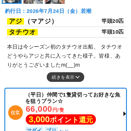
釣行日：2026年7月24日（金）若潮
アジ
（マアジ）
竿頭20匹
タチウオ
竿頭10匹
本日は今シーズン初のタチウオ出船、 タチウオ
どうやらアジと共に入ってきた様子。皆様、あ
りがとうございましたm(__)m
続きを表示
（平日）仲間で1隻貸切ってお好きな魚
を狙うプラン☆
66,000
円/隻
仕立
3,000
ポイント還元
マダイ
ブリ