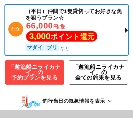
（平日）仲間で1隻貸切ってお好きな魚
を狙うプラン☆
66,000
円/隻
仕立
3,000
ポイント還元
マダイ
ブリ
「遊漁船ニライカナ
「遊漁船ニライカナ
イ」の
イ」の
予約プランを見る
全ての釣果を見る
釣行当日の気象情報を表示