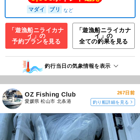
マダイ
ブリ
「遊漁船ニライカナ
「遊漁船ニライカナ
イ」の
イ」の
予約プランを見る
全ての釣果を見る
釣行当日の気象情報を表示
267日前
OZ Fishing Club
愛媛県 松山市 北条港
釣り船詳細を見る