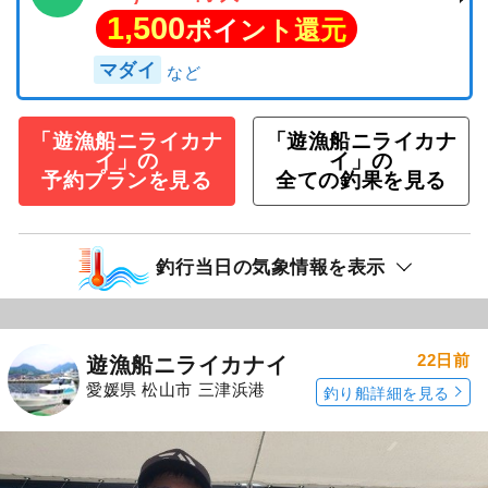
1,500
ポイント還元
マダイ
「遊漁船ニライカナ
「遊漁船ニライカナ
イ」の
イ」の
予約プランを見る
全ての釣果を見る
釣行当日の気象情報を表示
22日前
遊漁船ニライカナイ
愛媛県 松山市 三津浜港
釣り船詳細を見る