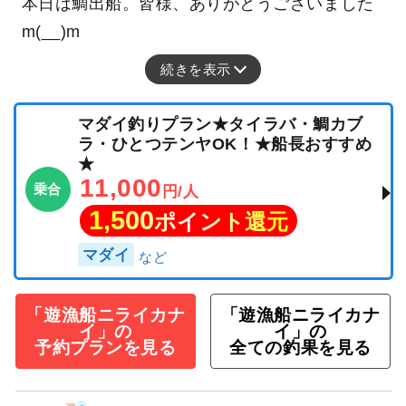
本日は鯛出船。皆様、ありがとうございました
m(__)m
続きを表示
マダイ釣りプラン★タイラバ・鯛カブ
ラ・ひとつテンヤOK！★船長おすすめ
★
11,000
乗合
円/人
1,500
ポイント還元
マダイ
「遊漁船ニライカナ
「遊漁船ニライカナ
イ」の
イ」の
予約プランを見る
全ての釣果を見る