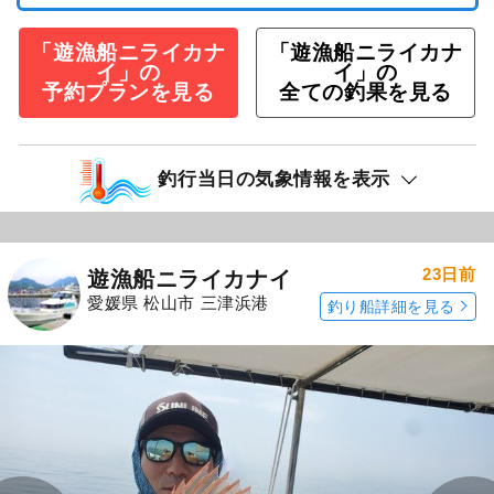
「遊漁船ニライカナ
「遊漁船ニライカナ
イ」の
イ」の
予約プランを見る
全ての釣果を見る
釣行当日の気象情報を表示
23日前
遊漁船ニライカナイ
愛媛県 松山市 三津浜港
釣り船詳細を見る