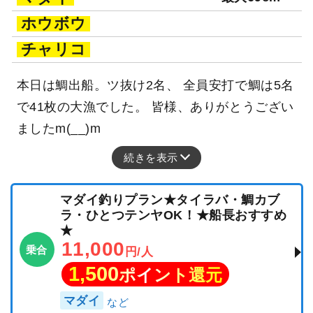
ホウボウ
チャリコ
本日は鯛出船。ツ抜け2名、 全員安打で鯛は5名
で41枚の大漁でした。 皆様、ありがとうござい
ましたm(__)m
続きを表示
マダイ釣りプラン★タイラバ・鯛カブ
ラ・ひとつテンヤOK！★船長おすすめ
★
11,000
乗合
円/人
1,500
ポイント還元
マダイ