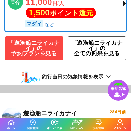
11,000
乗合
円/人
1,500
ポイント還元
マダイ
「遊漁船ニライカナ
「遊漁船ニライカナ
イ」の
イ」の
予約プランを見る
全ての釣果を見る
釣行当日の気象情報を表示
284日前
遊漁船ニライカナイ
愛媛県 松山市 三津浜港
釣り船詳細を見る