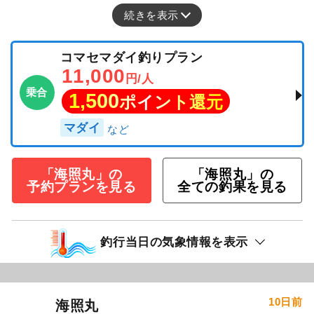
続きを表示
コマセマダイ釣りプラン
11,000
円/人
乗合
1,500
ポイント還元
マダイ
「海照丸」の
「海照丸」の
予約プランを見る
全ての釣果を見る
釣行当日の気象情報を表示
10日前
海照丸