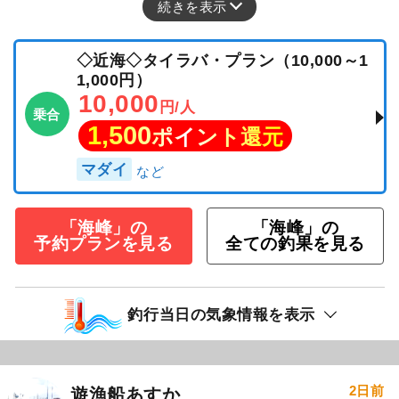
続きを表示
◇近海◇タイラバ・プラン（10,000～1
1,000円）
10,000
円/人
乗合
1,500
ポイント還元
マダイ
「海峰」の
「海峰」の
予約プランを見る
全ての釣果を見る
釣行当日の気象情報を表示
2日前
遊漁船あすか