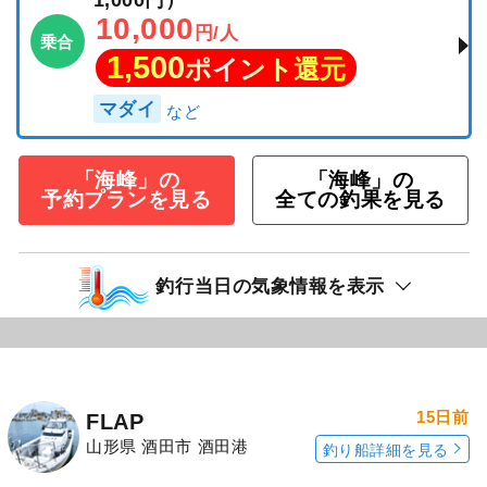
10,000
円/人
乗合
1,500
ポイント還元
マダイ
「海峰」の
「海峰」の
予約プランを見る
全ての釣果を見る
釣行当日の気象情報を表示
15日前
FLAP
山形県 酒田市 酒田港
釣り船詳細を見る