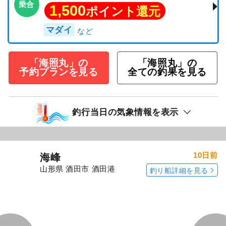
乗合
1,500
ポイント還元
マダイ
「海照丸」の
「海照丸」の
予約プランを見る
全ての釣果を見る
釣行当日の気象情報を表示
10日前
海峰
山形県 酒田市 酒田港
釣り船詳細を見る