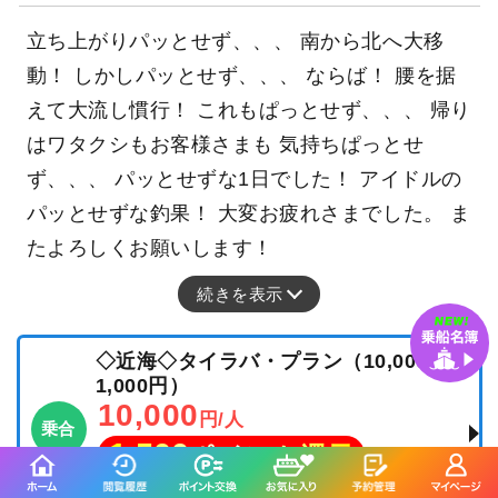
立ち上がりパッとせず、、、 南から北へ大移
動！ しかしパッとせず、、、 ならば！ 腰を据
えて大流し慣行！ これもぱっとせず、、、 帰り
はワタクシもお客様さまも 気持ちぱっとせ
ず、、、 パッとせずな1日でした！ アイドルの
パッとせずな釣果！ 大変お疲れさまでした。 ま
たよろしくお願いします！
続きを表示
◇近海◇タイラバ・プラン（10,000～1
1,000円）
10,000
円/人
乗合
1,500
ポイント還元
マダイ