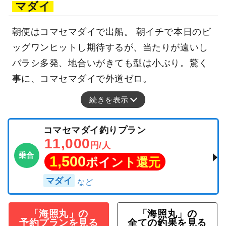
マダイ
朝便はコマセマダイで出船。 朝イチで本日のビ
ッグワンヒットし期待するが、当たりが遠いし
バラシ多発、地合いがきても型は小ぶり。驚く
事に、コマセマダイで外道ゼロ。
続きを表示
コマセマダイ釣りプラン
11,000
円/人
乗合
1,500
ポイント還元
マダイ
「海照丸」の
「海照丸」の
予約プランを見る
全ての釣果を見る