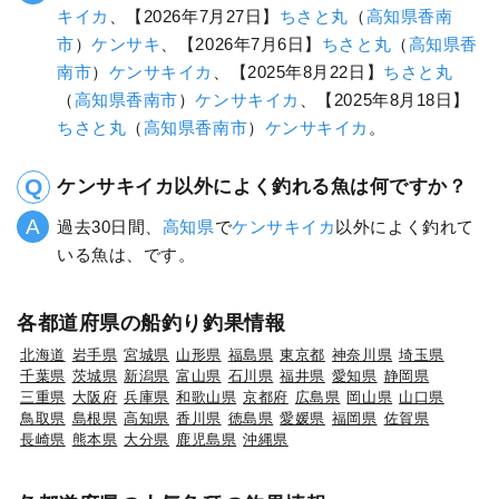
キイカ
、【2026年7月27日】
ちさと丸
（
高知県
香南
市
）
ケンサキ
、【2026年7月6日】
ちさと丸
（
高知県
香
南市
）
ケンサキイカ
、【2025年8月22日】
ちさと丸
（
高知県
香南市
）
ケンサキイカ
、【2025年8月18日】
ちさと丸
（
高知県
香南市
）
ケンサキイカ
。
ケンサキイカ以外によく釣れる魚は何ですか？
過去30日間、
高知県
で
ケンサキイカ
以外によく釣れて
いる魚は、です。
各都道府県の船釣り釣果情報
北海道
岩手県
宮城県
山形県
福島県
東京都
神奈川県
埼玉県
千葉県
茨城県
新潟県
富山県
石川県
福井県
愛知県
静岡県
三重県
大阪府
兵庫県
和歌山県
京都府
広島県
岡山県
山口県
鳥取県
島根県
高知県
香川県
徳島県
愛媛県
福岡県
佐賀県
長崎県
熊本県
大分県
鹿児島県
沖縄県