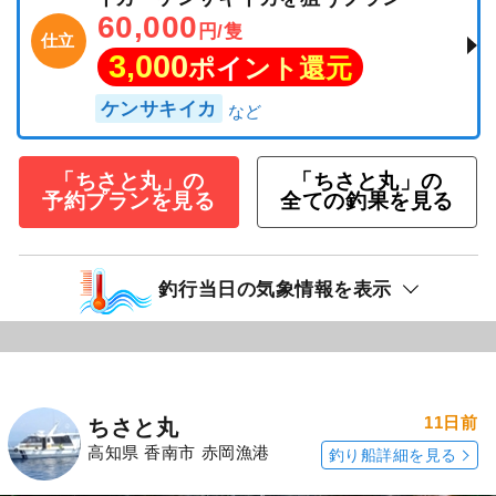
60,000
円/隻
仕立
3,000
ポイント還元
ケンサキイカ
「ちさと丸」の
「ちさと丸」の
予約プランを見る
全ての釣果を見る
釣行当日の気象情報を表示
11日前
ちさと丸
高知県 香南市 赤岡漁港
釣り船詳細を見る