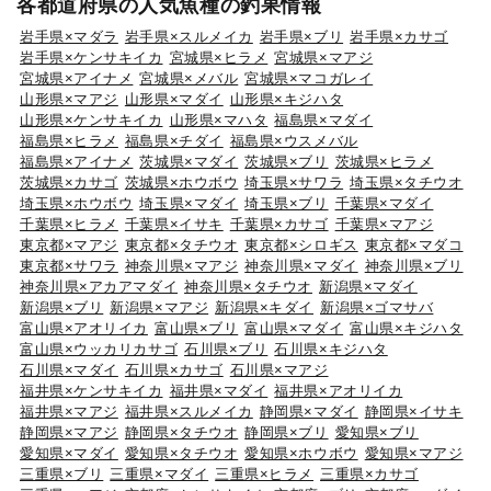
各都道府県の人気魚種の釣果情報
岩手県×マダラ
岩手県×スルメイカ
岩手県×ブリ
岩手県×カサゴ
岩手県×ケンサキイカ
宮城県×ヒラメ
宮城県×マアジ
宮城県×アイナメ
宮城県×メバル
宮城県×マコガレイ
山形県×マアジ
山形県×マダイ
山形県×キジハタ
山形県×ケンサキイカ
山形県×マハタ
福島県×マダイ
福島県×ヒラメ
福島県×チダイ
福島県×ウスメバル
福島県×アイナメ
茨城県×マダイ
茨城県×ブリ
茨城県×ヒラメ
茨城県×カサゴ
茨城県×ホウボウ
埼玉県×サワラ
埼玉県×タチウオ
埼玉県×ホウボウ
埼玉県×マダイ
埼玉県×ブリ
千葉県×マダイ
千葉県×ヒラメ
千葉県×イサキ
千葉県×カサゴ
千葉県×マアジ
東京都×マアジ
東京都×タチウオ
東京都×シロギス
東京都×マダコ
東京都×サワラ
神奈川県×マアジ
神奈川県×マダイ
神奈川県×ブリ
神奈川県×アカアマダイ
神奈川県×タチウオ
新潟県×マダイ
新潟県×ブリ
新潟県×マアジ
新潟県×キダイ
新潟県×ゴマサバ
富山県×アオリイカ
富山県×ブリ
富山県×マダイ
富山県×キジハタ
富山県×ウッカリカサゴ
石川県×ブリ
石川県×キジハタ
石川県×マダイ
石川県×カサゴ
石川県×マアジ
福井県×ケンサキイカ
福井県×マダイ
福井県×アオリイカ
福井県×マアジ
福井県×スルメイカ
静岡県×マダイ
静岡県×イサキ
静岡県×マアジ
静岡県×タチウオ
静岡県×ブリ
愛知県×ブリ
愛知県×マダイ
愛知県×タチウオ
愛知県×ホウボウ
愛知県×マアジ
三重県×ブリ
三重県×マダイ
三重県×ヒラメ
三重県×カサゴ