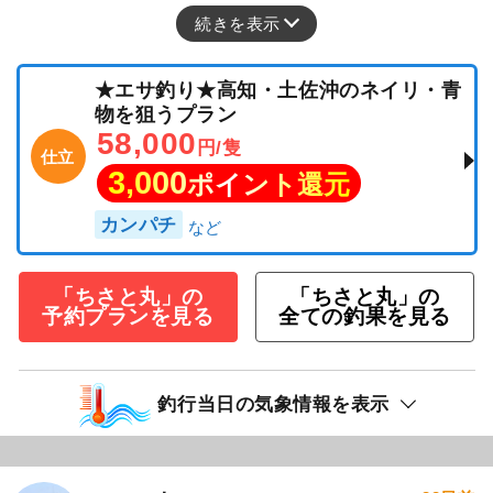
続きを表示
★エサ釣り★高知・土佐沖のネイリ・青
物を狙うプラン
58,000
円/隻
仕立
3,000
ポイント還元
カンパチ
「ちさと丸」の
「ちさと丸」の
予約プランを見る
全ての釣果を見る
釣行当日の気象情報を表示