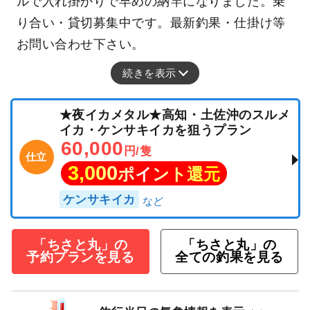
ルで入れ掛かりで早めの納竿になりました。乗
り合い・貸切募集中です。最新釣果・仕掛け等
お問い合わせ下さい。
続きを表示
★夜イカメタル★高知・土佐沖のスルメ
イカ・ケンサキイカを狙うプラン
60,000
円/隻
仕立
3,000
ポイント還元
ケンサキイカ
「ちさと丸」の
「ちさと丸」の
予約プランを見る
全ての釣果を見る