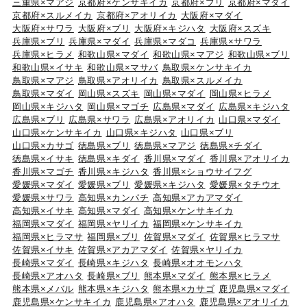
三重県×マアジ
京都府×ケンサキイカ
京都府×ブリ
京都府×マダイ
京都府×スルメイカ
京都府×アオリイカ
大阪府×マダイ
大阪府×サワラ
大阪府×ブリ
大阪府×キジハタ
大阪府×スズキ
兵庫県×ブリ
兵庫県×マダイ
兵庫県×マダコ
兵庫県×サワラ
兵庫県×ヒラメ
和歌山県×マダイ
和歌山県×マアジ
和歌山県×ブリ
和歌山県×イサキ
和歌山県×マサバ
鳥取県×ケンサキイカ
鳥取県×マアジ
鳥取県×アオリイカ
鳥取県×スルメイカ
鳥取県×マダイ
岡山県×スズキ
岡山県×マダイ
岡山県×ヒラメ
岡山県×キジハタ
岡山県×マゴチ
広島県×マダイ
広島県×キジハタ
広島県×ブリ
広島県×サワラ
広島県×アオリイカ
山口県×マダイ
山口県×ケンサキイカ
山口県×キジハタ
山口県×ブリ
山口県×カサゴ
徳島県×ブリ
徳島県×マアジ
徳島県×チダイ
徳島県×イサキ
徳島県×キダイ
香川県×マダイ
香川県×アオリイカ
香川県×マゴチ
香川県×キジハタ
香川県×ショウサイフグ
愛媛県×マダイ
愛媛県×ブリ
愛媛県×キジハタ
愛媛県×タチウオ
愛媛県×サワラ
高知県×カンパチ
高知県×アカアマダイ
高知県×イサキ
高知県×マダイ
高知県×ケンサキイカ
福岡県×マダイ
福岡県×ヤリイカ
福岡県×ケンサキイカ
福岡県×ヒラマサ
福岡県×ブリ
佐賀県×マダイ
佐賀県×ヒラマサ
佐賀県×イサキ
佐賀県×アカアマダイ
佐賀県×ヤリイカ
長崎県×マダイ
長崎県×キジハタ
長崎県×オオモンハタ
長崎県×アオハタ
長崎県×ブリ
熊本県×マダイ
熊本県×ヒラメ
熊本県×メバル
熊本県×キジハタ
熊本県×カサゴ
鹿児島県×マダイ
鹿児島県×ケンサキイカ
鹿児島県×アオハタ
鹿児島県×アオリイカ