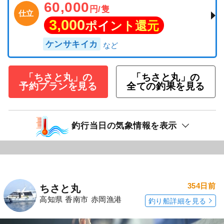
60,000
円/隻
仕立
3,000
ポイント還元
ケンサキイカ
「ちさと丸」の
「ちさと丸」の
予約プランを見る
全ての釣果を見る
釣行当日の気象情報を表示
354日前
ちさと丸
高知県 香南市 赤岡漁港
釣り船詳細を見る