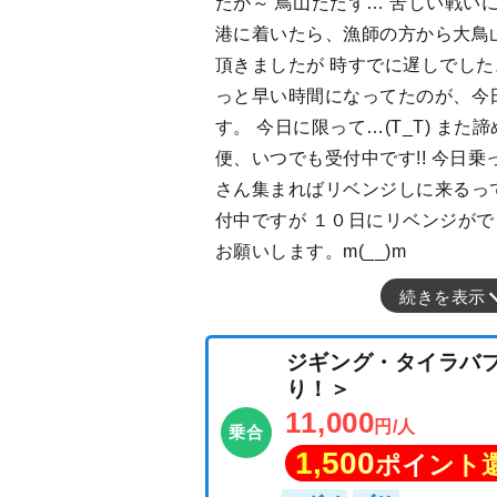
たが～ 鳥山たたず… 苦しい戦い
港に着いたら、漁師の方から大鳥
頂きましたが 時すでに遅しでした。
っと早い時間になってたのが、今
す。 今日に限って…(T_T) また諦
便、いつでも受付中です!! 今日
さん集まればリベンジしに来るっ
付中ですが １０日にリベンジが
お願いします。m(__)m
続きを表示
ジギング・タイ