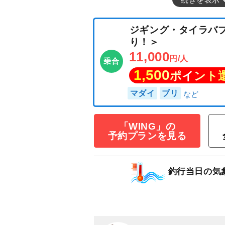
続きを表示
「WING」の
ジギング・タイ
予約プランを見る
り！＞
11,000
円/人
乗合
釣行当日の気
1,500
ポイン
マダイ
ブリ