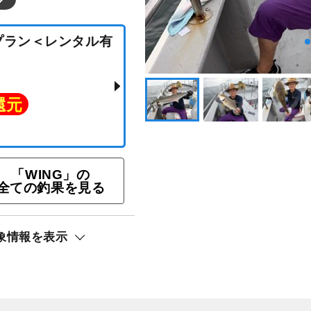
「WING」の
ラバプラン＜レンタル有
全ての釣果を見る
象情報を表示
ト還元