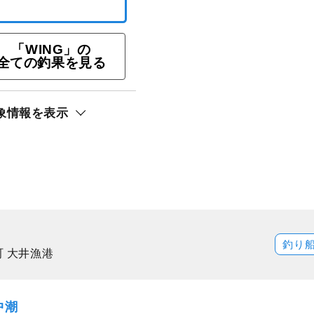
「WING」の
ト還元
全ての釣果を見る
象情報を表示
釣り
町 大井漁港
中潮