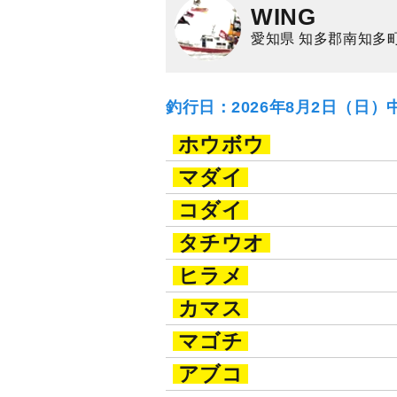
WING
愛知県 知多郡南知多
釣行日：2026年8月2日（日）
ホウボウ
マダイ
コダイ
タチウオ
ヒラメ
カマス
マゴチ
アブコ