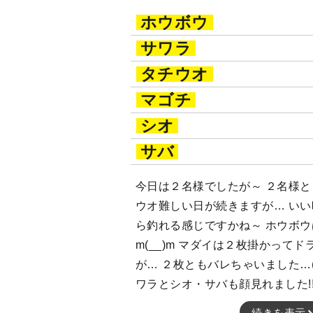
ホウボウ
サワラ
タチウオ
マゴチ
シオ
サバ
今日は２名様でしたが～ ２名様とも
ウオ難しい日が続きますが… い
ら釣れる感じですかね～ ホウボ
m(__)m マダイは２枚掛かって
が… ２枚ともバレちゃいました…(
ワラとシオ・サバも顔見れました!