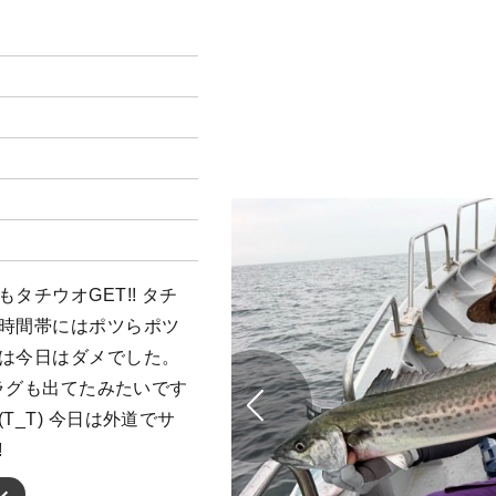
タチウオGET!! タチ
い時間帯にはポツらポツ
ウは今日はダメでした。
ドラグも出てたみたいです
T_T) 今日は外道でサ
!