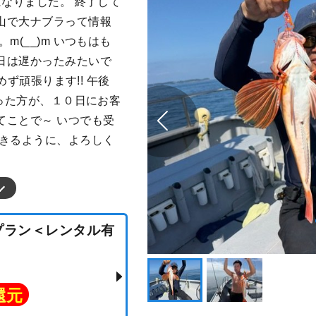
になりました。 終了して
山で大ナブラって情報
m(__)m いつもはも
日は遅かったみたいで
めず頑張ります!! 午後
乗った方が、１０日にお客
てことで～ いつでも受
できるように、よろしく
ラバプラン＜レンタル有