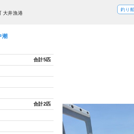
釣り
町 大井漁港
中潮
合計5匹
合計2匹