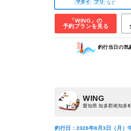
り！＞
11,000
円/人
乗合
「WING」の
1,500
ポイン
予約プランを見る
マダイ
ブリ
釣行当日の気
WING
愛知県 知多郡南知多
釣行日：2026年8月3日（月）