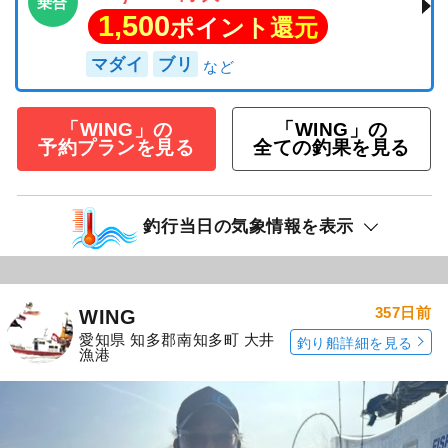
乗合
1,500
ポイント還元
マダイ
ブリ
「WING」の
「WING」の
予約プランを見る
全ての釣果を見る
釣行当日の気象情報を表示
357日前
WING
愛知県 知多郡南知多町 大井
釣り船詳細を見る
漁港