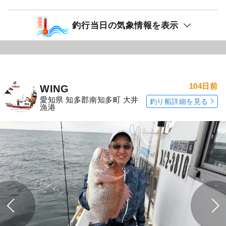
釣行当日の気象情報を表示
104日前
WING
愛知県 知多郡南知多町 大井
釣り船詳細を見る
漁港