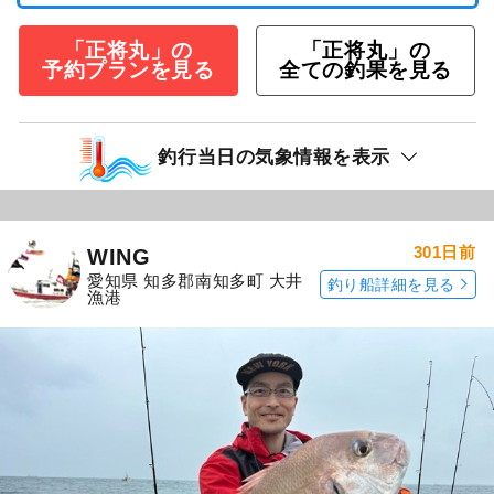
「正将丸」の
「正将丸」の
予約プランを見る
全ての釣果を見る
釣行当日の気象情報を表示
301日前
WING
愛知県 知多郡南知多町 大井
釣り船詳細を見る
漁港