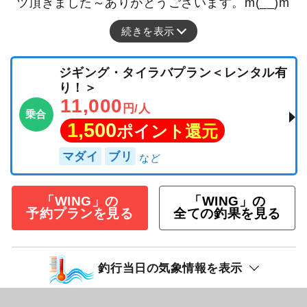
ツ頂きました～ありがとうございます。m(__)m
続きを表示
ジギング・タイラバプラン＜レンタル有
り！＞
11,000
円/人
乗合
1,500
ポイント還元
マダイ
ブリ
「WING」の
「WING」の
予約プランを見る
全ての釣果を見る
釣行当日の気象情報を表示