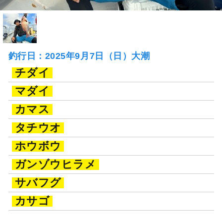
釣行日：2025年9月7日（日）大潮
チダイ
マダイ
カマス
タチウオ
ホウボウ
ガンゾウヒラメ
サバフグ
カサゴ