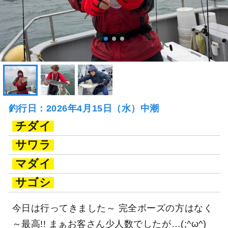
釣行日：2026年4月15日（水）中潮
チダイ
サワラ
マダイ
サゴシ
今日は行ってきました～ 完全ボーズの方はなく
～最高!! まぁお客さん少人数でしたが…(;^ω^)