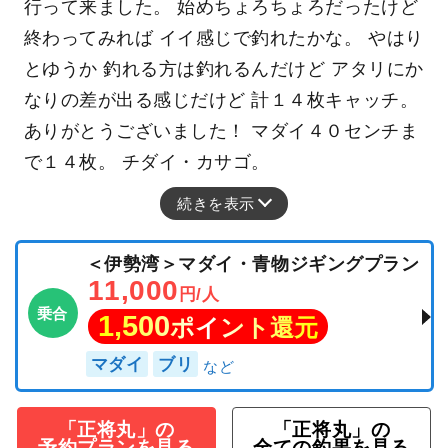
行って来ました。 始めちょろちょろだったけど
終わってみれば イイ感じで釣れたかな。 やはり
とゆうか 釣れる方は釣れるんだけど アタリにか
なりの差が出る感じだけど 計１４枚キャッチ。
ありがとうございました！ マダイ４０センチま
で１４枚。 チダイ・カサゴ。
続きを表示
＜伊勢湾＞マダイ・青物ジギングプラン
11,000
円/人
乗合
1,500
ポイント還元
マダイ
ブリ
「正将丸」の
「正将丸」の
予約プランを見る
全ての釣果を見る