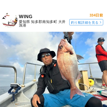
334日前
WING
愛知県 知多郡南知多町 大井
釣り船詳細を見る
漁港