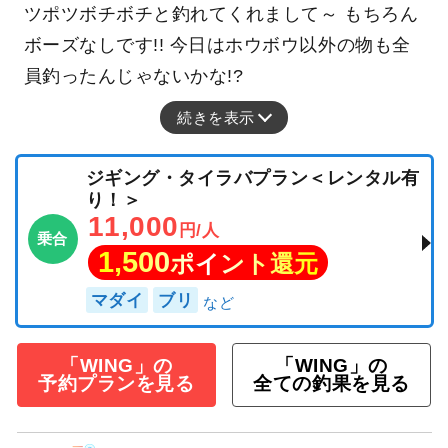
ツポツボチボチと釣れてくれまして～ もちろん
ボーズなしです!! 今日はホウボウ以外の物も全
員釣ったんじゃないかな!?
続きを表示
ジギング・タイラバプラン＜レンタル有
り！＞
11,000
円/人
乗合
1,500
ポイント還元
マダイ
ブリ
「WING」の
「WING」の
予約プランを見る
全ての釣果を見る