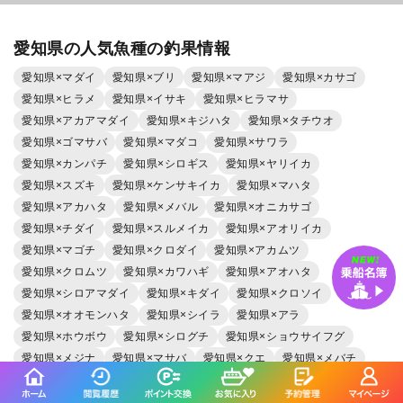
愛知県の人気魚種の釣果情報
愛知県×マダイ
愛知県×ブリ
愛知県×マアジ
愛知県×カサゴ
愛知県×ヒラメ
愛知県×イサキ
愛知県×ヒラマサ
愛知県×アカアマダイ
愛知県×キジハタ
愛知県×タチウオ
愛知県×ゴマサバ
愛知県×マダコ
愛知県×サワラ
愛知県×カンパチ
愛知県×シロギス
愛知県×ヤリイカ
愛知県×スズキ
愛知県×ケンサキイカ
愛知県×マハタ
愛知県×アカハタ
愛知県×メバル
愛知県×オニカサゴ
愛知県×チダイ
愛知県×スルメイカ
愛知県×アオリイカ
愛知県×マゴチ
愛知県×クロダイ
愛知県×アカムツ
愛知県×クロムツ
愛知県×カワハギ
愛知県×アオハタ
愛知県×シロアマダイ
愛知県×キダイ
愛知県×クロソイ
愛知県×オオモンハタ
愛知県×シイラ
愛知県×アラ
愛知県×ホウボウ
愛知県×シログチ
愛知県×ショウサイフグ
愛知県×メジナ
愛知県×マサバ
愛知県×クエ
愛知県×メバチ
愛知県×ウッカリカサゴ
愛知県×イシダイ
愛知県×ウマヅラハギ
愛知県×ユメカサゴ
愛知県×ムツ
愛知県×アカカマス