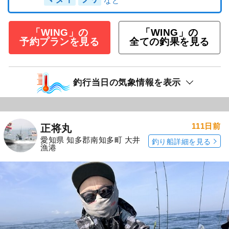
「WING」の
「WING」の
予約プランを見る
全ての釣果を見る
釣行当日の気象情報を表示
111日前
正将丸
愛知県 知多郡南知多町 大井
釣り船詳細を見る
漁港