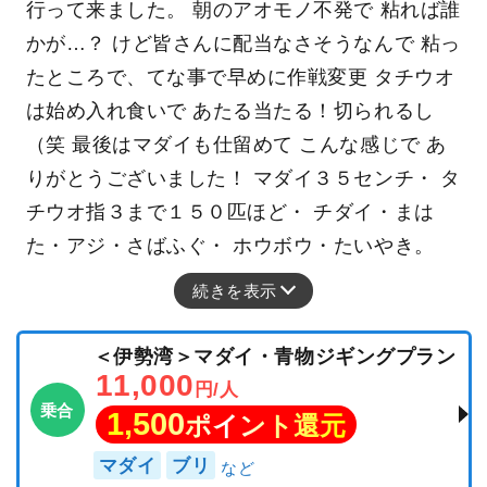
行って来ました。 朝のアオモノ不発で 粘れば誰
かが…？ けど皆さんに配当なさそうなんで 粘っ
たところで、てな事で早めに作戦変更 タチウオ
は始め入れ食いで あたる当たる！切られるし
（笑 最後はマダイも仕留めて こんな感じで あ
りがとうございました！ マダイ３５センチ・ タ
チウオ指３まで１５０匹ほど・ チダイ・まは
た・アジ・さばふぐ・ ホウボウ・たいやき。
続きを表示
＜伊勢湾＞マダイ・青物ジギングプラン
11,000
円/人
乗合
1,500
ポイント還元
マダイ
ブリ