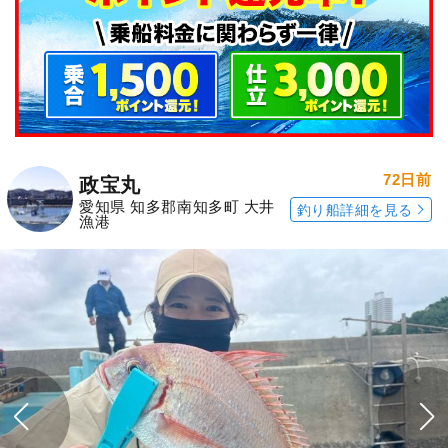
72日前
政宝丸
愛知県 知多郡南知多町 大井
釣り船詳細を見る
漁港