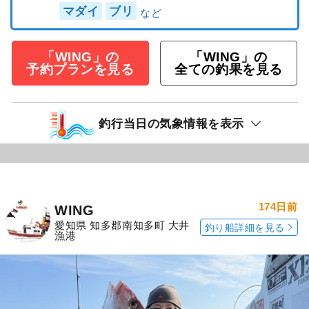
マダイ
ブリ
「WING」の
「WING」の
予約プランを見る
全ての釣果を見る
釣行当日の気象情報を表示
174日前
WING
愛知県 知多郡南知多町 大井
釣り船詳細を見る
漁港