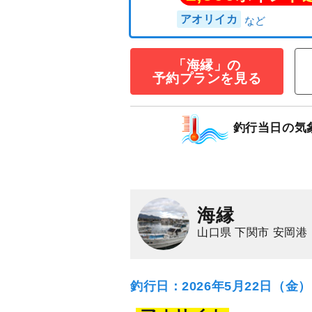
「海縁」の
予約プランを見る
★価格にも注目
8,000
円/人
乗合
1,500
ポイン
釣行当日の気
アオリイカ
海縁
山口県 下関市 安岡港
釣行日：2026年5月22日（金