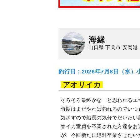
海縁
山口県 下関市 安岡港
釣行日：2026年7月8日（水）
アオリイカ
そろそろ最終かなーと思われるエ
時期はまだやれば釣れるのでいつ
気さすので船長の気分でだいたい
春イカ童貞を卒業された方達をお
が、今回新たに絶対卒業させたい