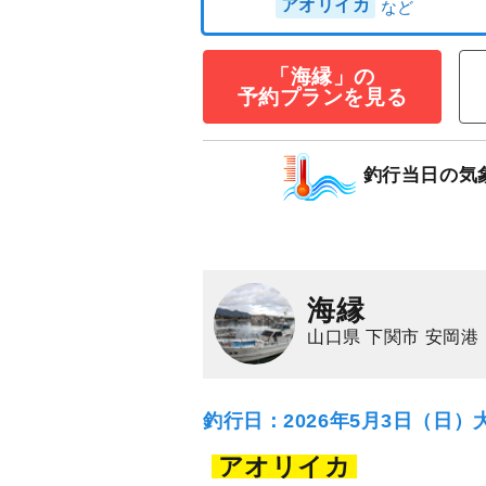
「海縁」の
予約プランを見る
釣行当日の気
★価格にも注目
8,000
円/人
乗合
1,500
ポイン
アオリイカ
海縁
山口県 下関市 安岡港
釣行日：2026年5月3日（日）
アオリイカ