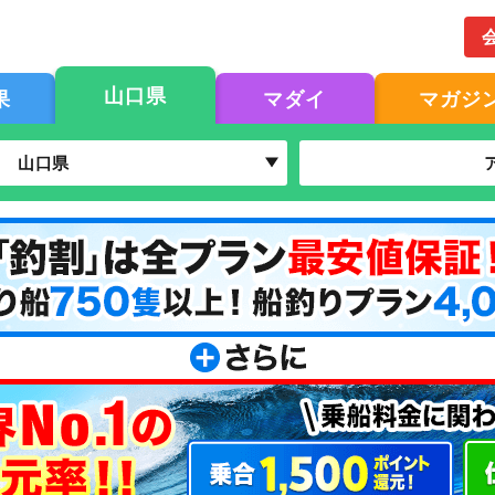
山口県
果
マダイ
マガジ
山口県