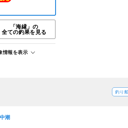
「海縁」の
全ての釣果を見る
★午前エギング・プラン
ト還元
象情報を表示
釣り
）中潮