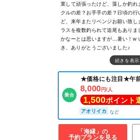
業して頑張ったけど、藻しか釣れ
クルの差？お手手の差？日頃の行
ど、来年またリベンジお願い致し
ラスを複数釣られて追尾もありま
かなーとは思いますが…暑い！w
き、ありがとうございました♪
続きを表示
★価格にも注目
8,000
円/人
乗合
1,500
「海縁」の
ポイン
予約プランを見る