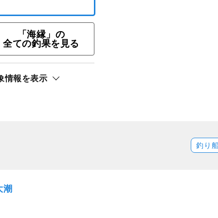
「海縁」の
全ての釣果を見る
象情報を表示
★午前エギング・プラン
ト還元
釣り
大潮