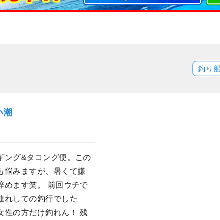
釣り
小潮
ギング&タコング便。この
も悩みますが、暑くて嫌
辞めます笑。 前回ウチで
連れしての釣行でした
女性の方だけ釣れん！ 残