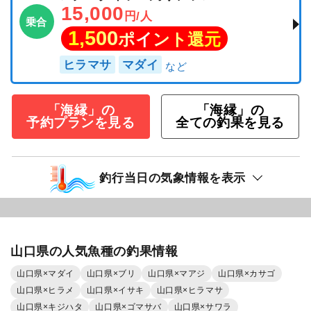
15,000
円/人
乗合
1,500
ポイント還元
ヒラマサ
マダイ
「海縁」の
「海縁」の
予約プランを見る
全ての釣果を見る
釣行当日の気象情報を表示
山口県の人気魚種の釣果情報
山口県×マダイ
山口県×ブリ
山口県×マアジ
山口県×カサゴ
山口県×ヒラメ
山口県×イサキ
山口県×ヒラマサ
山口県×キジハタ
山口県×ゴマサバ
山口県×サワラ