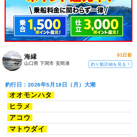
81日前
海縁
山口県 下関市 安岡港
釣り船詳細を見る
釣行日：2026年5月18日（月）大潮
オオモンハタ
ヒラメ
アコウ
マトウダイ