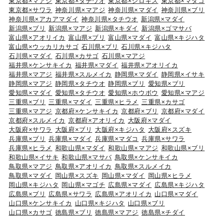
東京都×マアジ
東京都×タチウオ
東京都×シロギス
東京都×マダコ
東京都×サワラ
神奈川県×マアジ
神奈川県×マダイ
神奈川県×ブリ
神奈川県×アカアマダイ
神奈川県×タチウオ
新潟県×マダイ
新潟県×ブリ
新潟県×マアジ
新潟県×キダイ
新潟県×ゴマサバ
富山県×アオリイカ
富山県×ブリ
富山県×マダイ
富山県×キジハタ
富山県×ウッカリカサゴ
石川県×ブリ
石川県×キジハタ
石川県×マダイ
石川県×カサゴ
石川県×マアジ
福井県×ケンサキイカ
福井県×マダイ
福井県×アオリイカ
福井県×マアジ
福井県×スルメイカ
静岡県×マダイ
静岡県×イサキ
静岡県×マアジ
静岡県×タチウオ
静岡県×ブリ
愛知県×ブリ
愛知県×マダイ
愛知県×タチウオ
愛知県×ホウボウ
愛知県×マアジ
三重県×ブリ
三重県×マダイ
三重県×ヒラメ
三重県×カサゴ
三重県×マアジ
京都府×ケンサキイカ
京都府×ブリ
京都府×マダイ
京都府×スルメイカ
京都府×アオリイカ
大阪府×マダイ
大阪府×サワラ
大阪府×ブリ
大阪府×キジハタ
大阪府×スズキ
兵庫県×ブリ
兵庫県×マダイ
兵庫県×マダコ
兵庫県×サワラ
兵庫県×ヒラメ
和歌山県×マダイ
和歌山県×マアジ
和歌山県×ブリ
和歌山県×イサキ
和歌山県×マサバ
鳥取県×ケンサキイカ
鳥取県×マアジ
鳥取県×アオリイカ
鳥取県×スルメイカ
鳥取県×マダイ
岡山県×スズキ
岡山県×マダイ
岡山県×ヒラメ
岡山県×キジハタ
岡山県×マゴチ
広島県×マダイ
広島県×キジハタ
広島県×ブリ
広島県×サワラ
広島県×アオリイカ
山口県×マダイ
山口県×ケンサキイカ
山口県×キジハタ
山口県×ブリ
山口県×カサゴ
徳島県×ブリ
徳島県×マアジ
徳島県×チダイ