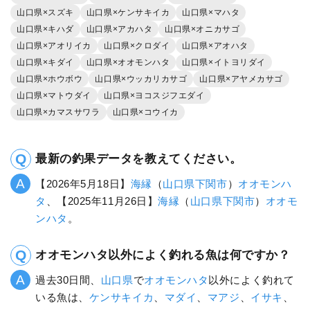
山口県×スズキ
山口県×ケンサキイカ
山口県×マハタ
山口県×キハダ
山口県×アカハタ
山口県×オニカサゴ
山口県×アオリイカ
山口県×クロダイ
山口県×アオハタ
山口県×キダイ
山口県×オオモンハタ
山口県×イトヨリダイ
山口県×ホウボウ
山口県×ウッカリカサゴ
山口県×アヤメカサゴ
山口県×マトウダイ
山口県×ヨコスジフエダイ
山口県×カマスサワラ
山口県×コウイカ
最新の釣果データを教えてください。
【2026年5月18日】
海縁
（
山口県
下関市
）
オオモンハ
タ
、【2025年11月26日】
海縁
（
山口県
下関市
）
オオモ
ンハタ
。
オオモンハタ以外によく釣れる魚は何ですか？
過去30日間、
山口県
で
オオモンハタ
以外によく釣れて
いる魚は、
ケンサキイカ
、
マダイ
、
マアジ
、
イサキ
、