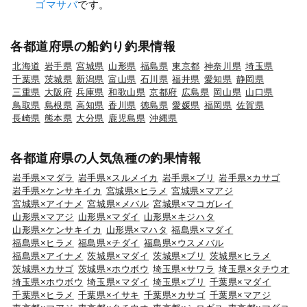
ゴマサバ
です。
各都道府県の船釣り釣果情報
北海道
岩手県
宮城県
山形県
福島県
東京都
神奈川県
埼玉県
千葉県
茨城県
新潟県
富山県
石川県
福井県
愛知県
静岡県
三重県
大阪府
兵庫県
和歌山県
京都府
広島県
岡山県
山口県
鳥取県
島根県
高知県
香川県
徳島県
愛媛県
福岡県
佐賀県
長崎県
熊本県
大分県
鹿児島県
沖縄県
各都道府県の人気魚種の釣果情報
岩手県×マダラ
岩手県×スルメイカ
岩手県×ブリ
岩手県×カサゴ
岩手県×ケンサキイカ
宮城県×ヒラメ
宮城県×マアジ
宮城県×アイナメ
宮城県×メバル
宮城県×マコガレイ
山形県×マアジ
山形県×マダイ
山形県×キジハタ
山形県×ケンサキイカ
山形県×マハタ
福島県×マダイ
福島県×ヒラメ
福島県×チダイ
福島県×ウスメバル
福島県×アイナメ
茨城県×マダイ
茨城県×ブリ
茨城県×ヒラメ
茨城県×カサゴ
茨城県×ホウボウ
埼玉県×サワラ
埼玉県×タチウオ
埼玉県×ホウボウ
埼玉県×マダイ
埼玉県×ブリ
千葉県×マダイ
千葉県×ヒラメ
千葉県×イサキ
千葉県×カサゴ
千葉県×マアジ