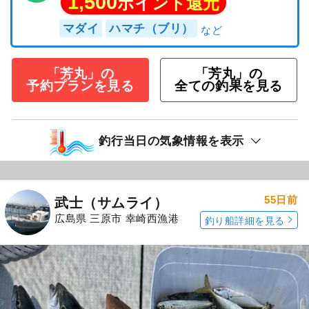
1,500
ポイント還元
マダイ
ハマチ（ブリ）
「芳丸」の
「芳丸」の
予約プランを見る
全ての釣果を見る
釣行当日の気象情報を表示
55日前
武士（サムライ）
広島県 三原市 幸崎西漁港
釣り船詳細を見る