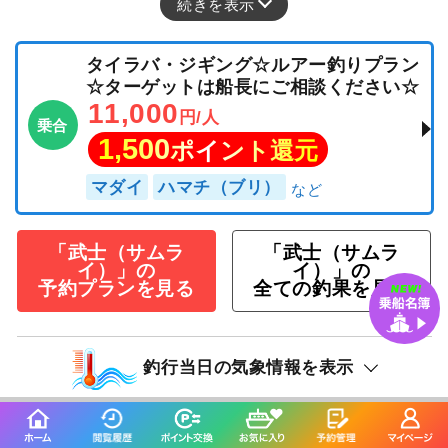
続きを表示
タイラバ・ジギング☆ルアー釣りプラン
☆ターゲットは船長にご相談ください☆
11,000
円/人
乗合
1,500
ポイント還元
マダイ
ハマチ（ブリ）
「武士（サムラ
「武士（サムラ
イ）」の
イ）」の
予約プランを見る
全ての釣果を見る
釣行当日の気象情報を表示