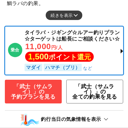
鯛ラバの釣果。
続きを表示
タイラバ・ジギング☆ルアー釣りプラン
☆ターゲットは船長にご相談ください☆
11,000
円/人
乗合
1,500
ポイント還元
マダイ
ハマチ（ブリ）
「武士（サムラ
「武士（サムラ
イ）」の
イ）」の
予約プランを見る
全ての釣果を見る
釣行当日の気象情報を表示