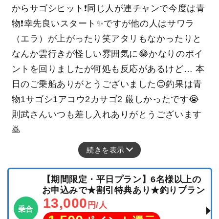
からサゴシヒット❗️同じ人が連チャンで今度は青
物❗️幸先良いスタート✨ですが他の人はサワラ
（エラ）が上がったり笑アタリもなかったりと
なんか雲行きが怪しい雰囲気に😂かなりのポイ
ントを回りましたが何処も反応があるけど… 本
日のご乗船ありがとうございました😊釣果は青
物1サゴシ1アコウ2カサゴ2 厳しかったです😭
則武さんいつも差し入れありがとうございます
🙇
続きを表示
【期間限定・平日プラン】6名様以上の
お申込みで★割引特典あり★釣りプラン
13,000
円/人
乗合