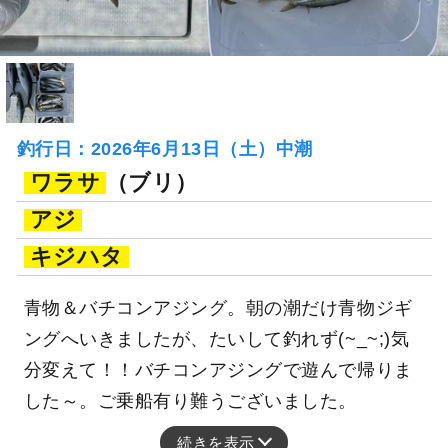
釣行日：2026年6月13日（土）中潮
ワラサ
（ブリ）
アジ
キジハタ
青物＆バチコンアジング。朝の潮だけ青物ジギ
ングへいきましたが、たいして釣れず(~_~;)気
分変えて！！バチコンアジングで遊んで帰りま
した～。ご乗船有り難うございました。
続きを表示