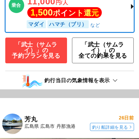
11,000
円/人
乗合
1,500
ポイント還元
マダイ
ハマチ（ブリ）
「武士（サムラ
「武士（サムラ
イ）」の
イ）」の
予約プランを見る
全ての釣果を見る
釣行当日の気象情報を表示
26日前
芳丸
広島県 広島市 丹那漁港
釣り船詳細を見る