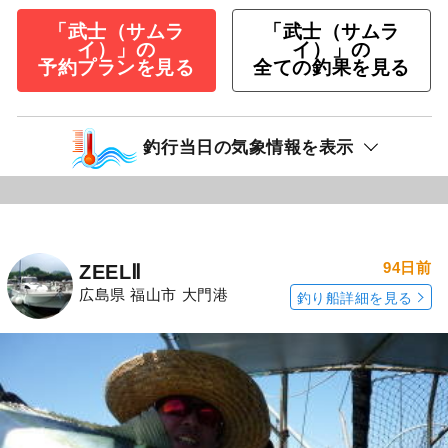
「武士（サムラ
「武士（サムラ
イ）」の
イ）」の
予約プランを見る
全ての釣果を見る
釣行当日の気象情報を表示
94日前
ZEELⅡ
広島県 福山市 大門港
釣り船詳細を見る