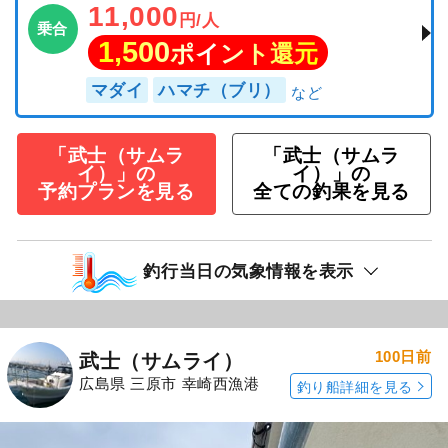
11,000
円/人
乗合
1,500
ポイント還元
マダイ
ハマチ（ブリ）
「武士（サムラ
「武士（サムラ
イ）」の
イ）」の
予約プランを見る
全ての釣果を見る
釣行当日の気象情報を表示
100日前
武士（サムライ）
広島県 三原市 幸崎西漁港
釣り船詳細を見る