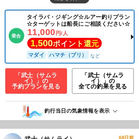
タイラバ・ジギング☆ルアー釣りプラン
☆ターゲットは船長にご相談ください☆
11,000
円/人
乗合
1,500
ポイント還元
マダイ
ハマチ（ブリ）
「武士（サムラ
「武士（サムラ
イ）」の
イ）」の
予約プランを見る
全ての釣果を見る
釣行当日の気象情報を表示
68日前
武士（サムライ）