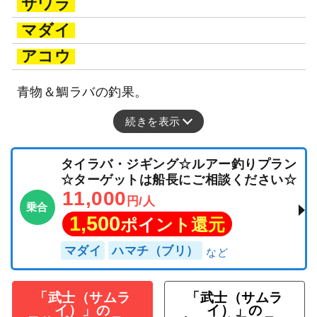
サワラ
マダイ
アコウ
青物＆鯛ラバの釣果。
続きを表示
タイラバ・ジギング☆ルアー釣りプラン
☆ターゲットは船長にご相談ください☆
11,000
円/人
乗合
1,500
ポイント還元
マダイ
ハマチ（ブリ）
「武士（サムラ
「武士（サムラ
イ）」の
イ）」の