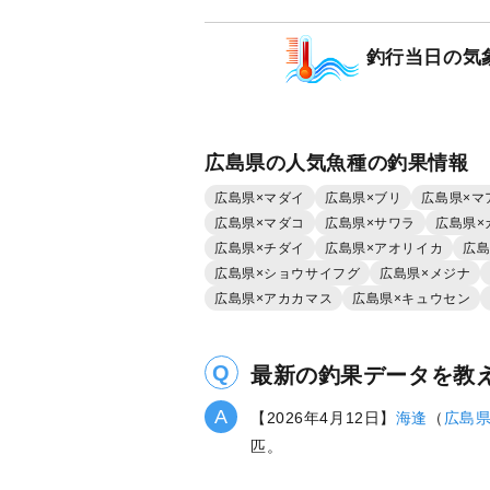
マダイ
ハマチ（ブ
釣行当日の気
広島県の人気魚種の釣果情報
広島県×マダイ
広島県×ブリ
広島県×マ
広島県×マダコ
広島県×サワラ
広島県×
広島県×チダイ
広島県×アオリイカ
広島
広島県×ショウサイフグ
広島県×メジナ
広島県×アカカマス
広島県×キュウセン
最新の釣果データを教
【2026年4月12日】
海逢
（
広島
匹。