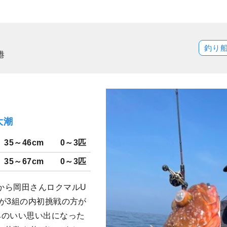
釣り
港
大潮
35～46cm
0～3匹
35～67cm
0～3匹
から岡田さんロクマルU
が3組の内初挑戦の方が
みのいい思い出になった