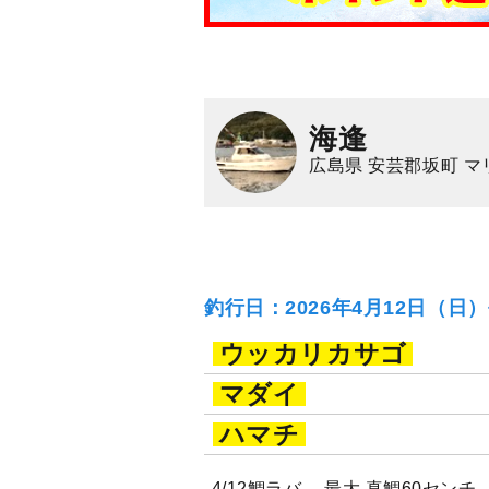
海逢
広島県 安芸郡坂町 
釣行日：2026年4月12日（日
ウッカリカサゴ
マダイ
ハマチ
4/12鯛ラバ。 最大 真鯛60セン