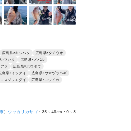
広島県×キジハタ
広島県×タチウオ
県×マハタ
広島県×メバル
×アラ
広島県×ホウボウ
広島県×イシダイ
広島県×ウマヅラハギ
ヨコスジフエダイ
広島県×コウイカ
市
）
ウッカリカサゴ
・35～46cm・0～3