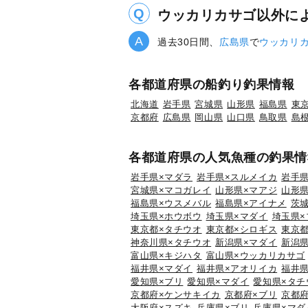
ウッカリカサゴ以外に
過去30日間、
広島県
で
ウッカリ
各都道府県の船釣り釣果情報
北海道
岩手県
宮城県
山形県
福島県
東
京都府
広島県
岡山県
山口県
鳥取県
島
各都道府県の人気魚種の釣果情
岩手県×マダラ
岩手県×スルメイカ
岩手県
宮城県×マコガレイ
山形県×マアジ
山形県
福島県×ウスメバル
福島県×アイナメ
茨
埼玉県×ホウボウ
埼玉県×マダイ
埼玉県×
東京都×タチウオ
東京都×シロギス
東京都
神奈川県×タチウオ
新潟県×マダイ
新潟県
富山県×キジハタ
富山県×ウッカリカサゴ
福井県×マダイ
福井県×アオリイカ
福井県
愛知県×ブリ
愛知県×マダイ
愛知県×タチ
京都府×ケンサキイカ
京都府×ブリ
京都府
大阪府×スズキ
兵庫県×ブリ
兵庫県×マダ