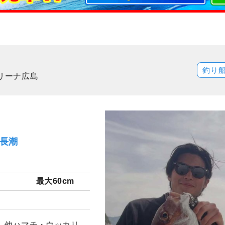
釣り
マリーナ広島
）長潮
最大60cm
チ。 他ハマチ・ウッカリ