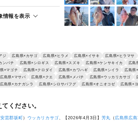
リ）
象情報を表示
アジ
広島県×カサゴ
広島県×ヒラメ
広島県×イサキ
広島県×ヒラマサ
カンパチ
広島県×シロギス
広島県×スズキ
広島県×ケンサキイカ
広島
県×マゴチ
広島県×クロダイ
広島県×カワハギ
広島県×シイラ
広島県
広島県×マサバ
広島県×クエ
広島県×メバチ
広島県×ウッカリカサゴ
広島県×カナガシラ
広島県×シロサバフグ
広島県×オニオコゼ
広島県×
えてください。
県
安芸郡坂町
）
ウッカリカサゴ
、【2026年4月3日】
芳丸
（
広島県
広島