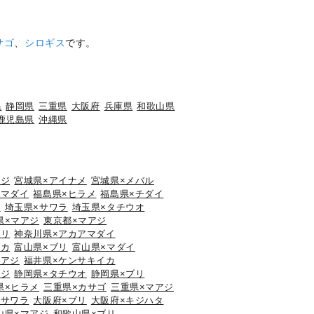
サゴ
、
シロギス
です。
県
静岡県
三重県
大阪府
兵庫県
和歌山県
鹿児島県
沖縄県
アジ
宮城県×アイナメ
宮城県×メバル
×マダイ
福島県×ヒラメ
福島県×チダイ
ウ
埼玉県×サワラ
埼玉県×タチウオ
県×マアジ
東京都×マアジ
ブリ
神奈川県×アカアマダイ
イカ
富山県×ブリ
富山県×マダイ
マアジ
福井県×ケンサキイカ
アジ
静岡県×タチウオ
静岡県×ブリ
県×ヒラメ
三重県×カサゴ
三重県×マアジ
×サワラ
大阪府×ブリ
大阪府×キジハタ
山県×マアジ
和歌山県×ブリ