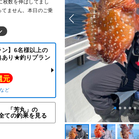
に枚数を伸ばしてまし
ってません。本日のご乗
プラン】6名様以上の
「芳丸」の
引特典あり★釣りプラン
全ての釣果を見る
ト還元