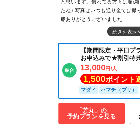
と思います。慣れてる方々は順調
たね♪ 写真はいつも通り全ては撮
船ありがとうございました！
続きを表示
【期間限定・平日
「芳丸」の
お申込みで★割
予約プランを見る
13,000
円/人
乗合
1,500
ポイン