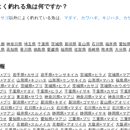
よく釣れる魚は何ですか？
カサゴ
以外によく釣れている魚は、
マダイ
、
カワハギ
、
キジハタ
、
カ
京都
神奈川県
埼玉県
千葉県
茨城県
新潟県
富山県
石川県
福井県
愛知
根県
高知県
香川県
徳島県
愛媛県
福岡県
佐賀県
長崎県
熊本県
大分県
報
×ブリ
岩手県×カサゴ
岩手県×ケンサキイカ
宮城県×ヒラメ
宮城県×マ
×マダイ
山形県×キジハタ
山形県×ケンサキイカ
山形県×マハタ
福島県
城県×マダイ
茨城県×ブリ
茨城県×ヒラメ
茨城県×カサゴ
茨城県×ホウボ
ブリ
千葉県×マダイ
千葉県×ヒラメ
千葉県×イサキ
千葉県×カサゴ
千葉
×マダコ
東京都×サワラ
神奈川県×マアジ
神奈川県×マダイ
神奈川県×
×ブリ
新潟県×マアジ
新潟県×キダイ
新潟県×ゴマサバ
富山県×アオリ
石川県×ブリ
石川県×キジハタ
石川県×マダイ
石川県×カサゴ
石川県×
×マアジ
福井県×スルメイカ
静岡県×マダイ
静岡県×イサキ
静岡県×マ
ウオ
愛知県×ホウボウ
愛知県×マアジ
三重県×ブリ
三重県×マダイ
三重
×マダイ
京都府×スルメイカ
京都府×アオリイカ
大阪府×マダイ
大阪府
イ
兵庫県×マダコ
兵庫県×サワラ
兵庫県×ヒラメ
和歌山県×マダイ
和歌