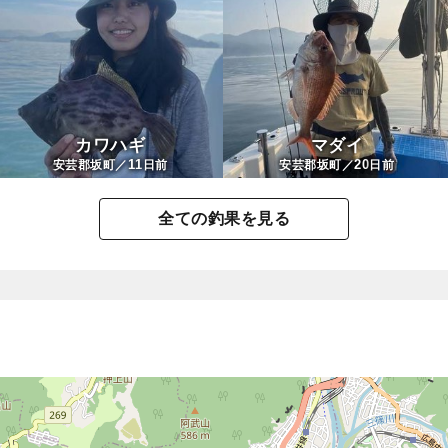
遊漁船 海逢
カワハギ
マダイ
11
20
安芸郡坂町／
日前
安芸郡坂町／
日前
全ての釣果を見る