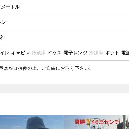
.7メートル
トン
2名
イレ
キャビン
冷蔵庫
イケス
電子レンジ
冷凍庫
ポット
電源
事は各自持参の上、ご自由にお取り下さい。