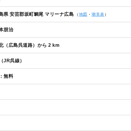
1
/
12
島県 安芸郡坂町鯛尾 マリーナ広島
（
地図
・
潮見表
）
本朋治
北（広島呉道路）から 2 km
（JR呉線）
：無料