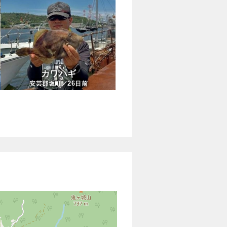
カワハギ
26
安芸郡坂町／
日前