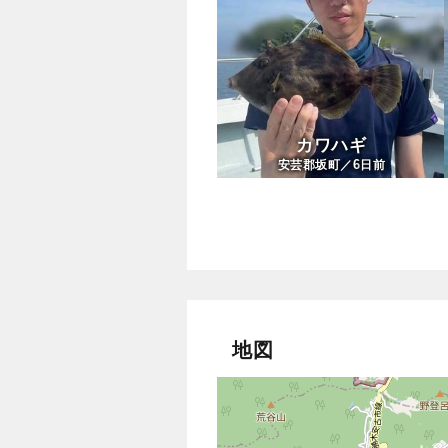
カワハギ
6
安芸郡坂町／
日前
地図