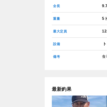
9
全長
5
重量
1
最大定員
ト
設備
食
備考
最新釣果