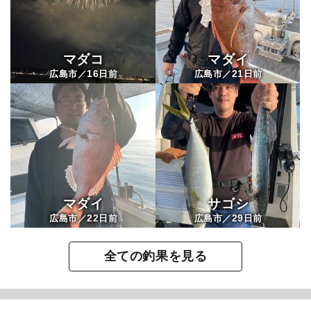
マダコ
マダイ
16
21
広島市／
日前
広島市／
日前
マダイ
サゴシ
22
29
広島市／
日前
広島市／
日前
全ての釣果を見る