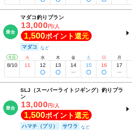
マダコ釣りプラン
13,000
円/人
乗合
1,500
ポイント還元
マダコ
今日
火
水
木
金
土
日
月
8/10
11
12
13
14
15
16
17
SLJ（スーパーライトジギング）釣りプラ
ン
13,000
円/人
乗合
1,500
ポイント還元
ハマチ（ブリ）
サワラ