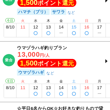
1,500
ポイント還元
ハマチ（ブリ）
サワラ
今日
火
水
木
金
土
日
月
8/10
11
12
13
14
15
16
17
ウマヅラハギ釣りプラン
13,000
円/人
乗合
1,500
ポイント還元
ウマヅラハギ
今日
火
水
木
金
土
日
月
8/10
11
12
13
14
15
16
17
☆平日6名からOK☆お好きな釣りもので貸