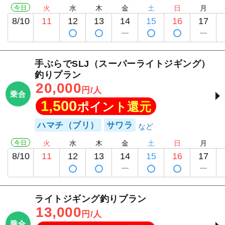
今日
火
水
木
金
土
日
月
8/10
11
12
13
14
15
16
17
手ぶらでSLJ（スーパーライトジギング）
釣りプラン
20,000
円/人
乗合
1,500
ポイント還元
ハマチ（ブリ）
サワラ
今日
火
水
木
金
土
日
月
8/10
11
12
13
14
15
16
17
ライトジギング釣りプラン
13,000
円/人
乗合