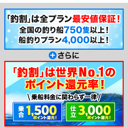
長に色々教えてもらってみては？！芳丸で瀬戸内の
島々を眺めながらの釣りをお楽しみ下さい！！Let's
タイラバ Fishing！！
釣り船からのメッセージ
皆様をご案内する瀬戸内は、潮流と島々があいま
りとても複雑な流れを形成しています。そこに生息
するマダイを始めとした魚種を狙います。エキサイ
ティングなタイラバゲームは是非当船にお任せ下さ
い。皆様に気軽にお楽しみ頂けるようレンタルも無
料です。初めての方へもレクチャー致しますのでご
安心下さい。