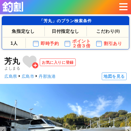
「芳丸」のプラン検索条件
魚指定なし
日付指定なし
こだわり
(0)
ポイント
1人
即時予約
割引あり
２倍３倍
芳丸
お気に入りに登録
よしまる
広島県
広島市
丹那漁港
地図を見る