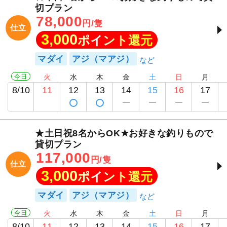
切プラン
78,000
円/隻
仕立
3,000
ポイント還元
マダイ
アジ（マアジ）
今日
火
水
木
金
土
日
月
8/10
11
12
13
14
15
16
17
★土日祝8名からOK★お好きな釣りもので
貸切プラン
117,000
円/隻
仕立
3,000
ポイント還元
マダイ
アジ（マアジ）
今日
火
水
木
金
土
日
月
8/10
11
12
13
14
15
16
17