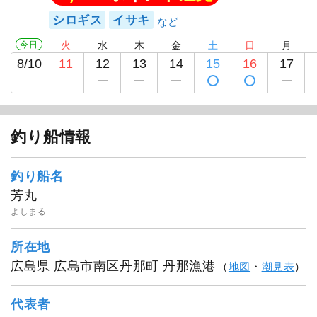
シロギス
イサキ
今日
火
水
木
金
土
日
月
8/10
11
12
13
14
15
16
17
芳丸
釣り船情報
釣り船名
芳丸
よしまる
所在地
広島県 広島市南区丹那町 丹那漁港
（
地図
・
潮見表
）
代表者