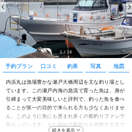
1
/
16
予約プラン
口コミ
釣果
写真
地図
内浜丸は漁場豊かな瀬戸大橋周辺を主な釣り場とし
ています。この瀬戸内海の急流で育った魚は、身が
引締まって大変美味しいと評判で、釣った魚を食べ
ることが第一の目的で来られる方も少なくありませ
ん。このように魚にも恵まれ多くの船釣りファンで
賑わっています。また初めて船釣りを経験する方で
続きを表示