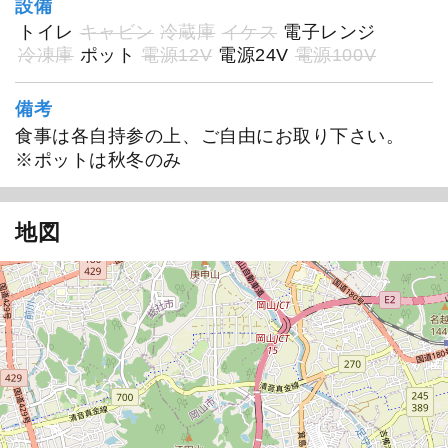
設備
トイレ
キャビン
冷蔵庫
イケス
電子レンジ
冷凍庫
ポット
電源12V
電源24V
電源100V
備考
食事は各自持参の上、ご自由にお取り下さい。
※ポットは秋冬のみ
地図