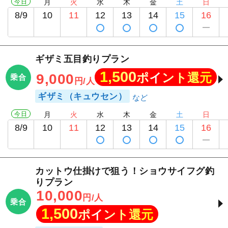
今日
月
火
水
木
金
土
日
8/9
10
11
12
13
14
15
16
ギザミ五目釣りプラン
1,500
ポイント還元
9,000
乗合
円/人
ギザミ（キュウセン）
今日
月
火
水
木
金
土
日
8/9
10
11
12
13
14
15
16
カットウ仕掛けで狙う！ショウサイフグ釣
りプラン
10,000
円/人
乗合
1,500
ポイント還元