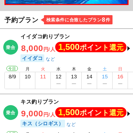
8
予約プラン
検索条件に合致したプラン
件
イイダコ釣りプラン
1,500
ポイント還元
8,000
乗合
円/人
イイダコ
今日
月
火
水
木
金
土
日
8/9
10
11
12
13
14
15
16
キス釣りプラン
1,500
ポイント還元
9,000
乗合
円/人
キス（シロギス）