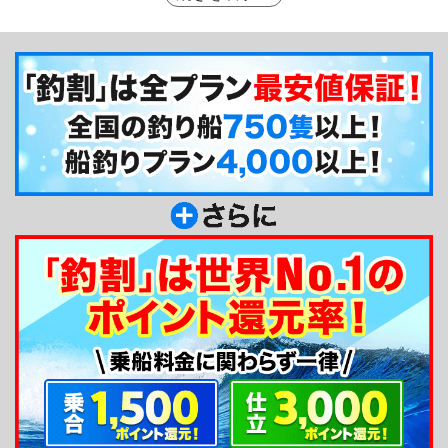
もリラックスして釣りを楽しんでいただけるように
アットホームな雰囲気づくりをしているのも人気の
秘訣です。美しい瀬戸大橋を眺めながら釣りができ
る最高のロケーションの中、釣り仲間と楽しく釣る
もよし、一人でじっくり釣るもよしの釣り船です。
釣り船からのメッセージ
こんにちは、元浜港の内浜丸です。瀬戸内海は潮
の流れが早く地形も複雑なので面白い釣りができる
と思います。丁寧にご指導しますので、これから釣
りを始めたい方はぜひ当船で釣りを体験してくださ
い！船釣りは面白いし奥が深いですよ。