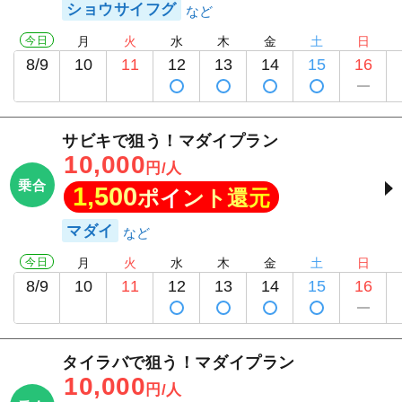
ショウサイフグ
今日
月
火
水
木
金
土
日
8/9
10
11
12
13
14
15
16
サビキで狙う！マダイプラン
10,000
円/人
乗合
1,500
ポイント還元
マダイ
今日
月
火
水
木
金
土
日
8/9
10
11
12
13
14
15
16
タイラバで狙う！マダイプラン
10,000
円/人