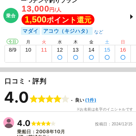
一つテンヤ釣りプラン
13,000
円/人
乗合
1,500
ポイント還元
マダイ
アコウ（キジハタ）
今日
月
火
水
木
金
土
日
8/9
10
11
12
13
14
15
16
口コミ・評判
4.0
(1件)
良い
1
/
16
お名前は名字のイニシャルです
4.0
投稿日
2024/12/15
2008
10
乗船日：
年
月