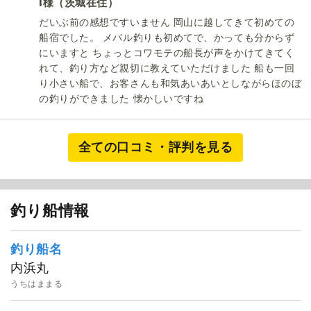
I
（茨城在住）
様
だいぶ前の感想ですいません 岡山に越してきて初めての
船宿でした。 メバル釣りも初めてで、かっても分からず
にいますと ちょっとコワモテの船長が声をかけてきてく
れて、釣り方など親切に教えていただけました 船も一回
り小さい船で、お客さんも和気あいあいとしながらほのぼ
の釣りができました 懐かしいですね
全ての口コミ・評判を見る
釣り船情報
朝弘丸
釣り船名
内浜丸
うちはままる