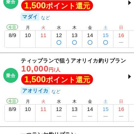
乗合
1,500
ポイント還元
マダイ
今日
月
火
水
木
金
土
日
8/9
10
11
12
13
14
15
16
ティップランで狙うアオリイカ釣りプラン
10,000
円/人
乗合
1,500
ポイント還元
アオリイカ
今日
月
火
水
木
金
土
日
8/9
10
11
12
13
14
15
16