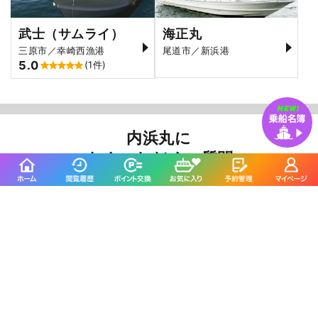
武士（サムライ）
海正丸
三原市／幸崎西漁港
尾道市／新浜港
5.0
(1件)
内浜丸に
よくいただくご質問
食事はどうしたら良いですか？
食事は各自持参の上、ご自由にお取り下さい。夏場は
飲料をしっかりとご用意ください。
雨天でも出船しますか？
はい、雨でも風がない場合、通常は出船致します。そ
の際は、使い捨てカッパなどの雨具をご持参くださ