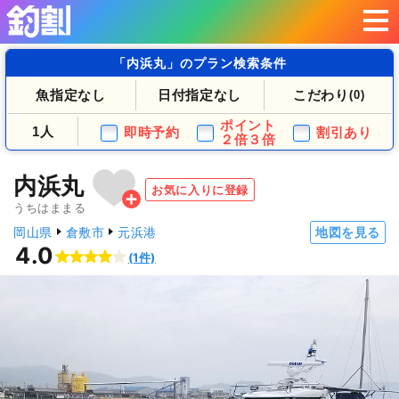
「内浜丸」のプラン検索条件
魚指定なし
日付指定なし
こだわり
(0)
ポイント
1人
即時予約
割引あり
２倍３倍
内浜丸
お気に入りに登録
うちはままる
岡山県
倉敷市
元浜港
地図を見る
4.0
(1件)