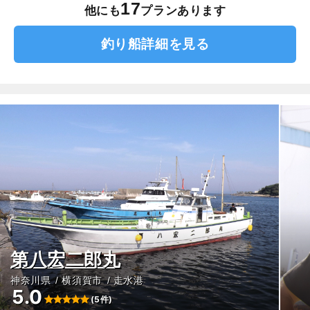
17
他にも
プランあります
釣り船詳細を見る
第八宏二郎丸
神奈川県
横須賀市
走水港
5.0
(5件)