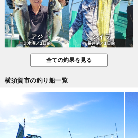
アジ
シイラ
1
1
走水港／
日前
長井港／
日前
全ての釣果を見る
横須賀市の釣り船一覧