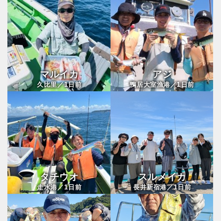
マルイカ
アジ
1
1
久比里／
日前
鴨居大室漁港／
日前
タチウオ
スルメイカ
1
1
走水港／
日前
長井新宿港／
日前