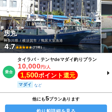
房丸
神奈川県
横須賀市
鴨居大室漁港
4.7
(77件)
タイラバ・テンヤdeマダイ釣りプラン
10,000
円/人
乗合
1,500
ポイント還元
マダイ
5
他にも
プランあります
釣り船詳細を見る