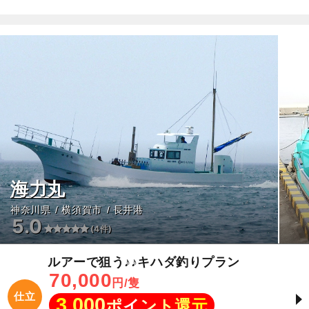
海力丸
神奈川県
横須賀市
長井港
5.0
(4件)
ルアーで狙う♪♪キハダ釣りプラン
70,000
円/隻
仕立
3,000
ポイント還元