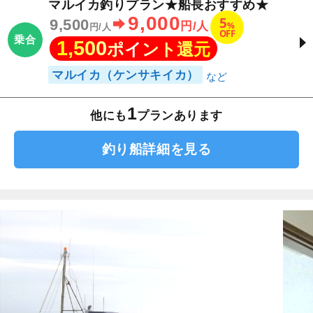
マルイカ釣りプラン★船長おすすめ★
9,000
5
9,500
%
円/人
円/人
OFF
乗合
1,500
ポイント還元
マルイカ（ケンサキイカ）
1
他にも
プランあります
釣り船詳細を見る