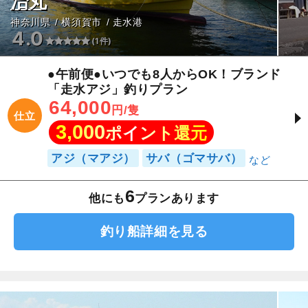
治丸
神奈川県
横須賀市
走水港
4.0
(1件)
●午前便●いつでも8人からOK！ブランド
「走水アジ」釣りプラン
64,000
円/隻
仕立
3,000
ポイント還元
アジ（マアジ）
サバ（ゴマサバ）
6
他にも
プランあります
釣り船詳細を見る