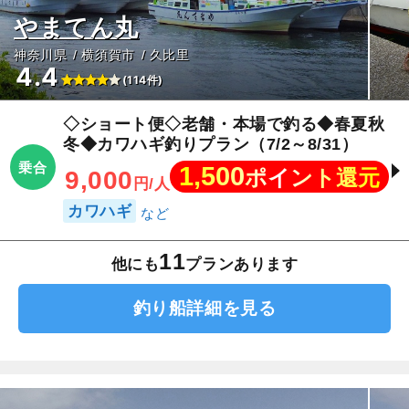
やまてん丸
神奈川県
横須賀市
久比里
4.4
(114件)
◇ショート便◇老舗・本場で釣る◆春夏秋
冬◆カワハギ釣りプラン（7/2～8/31）
乗合
1,500
ポイント還元
9,000
円/人
カワハギ
11
他にも
プランあります
釣り船詳細を見る