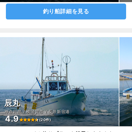
釣り船詳細を見る
辰丸
神奈川県
横須賀市
長井新宿港
4.9
(20件)