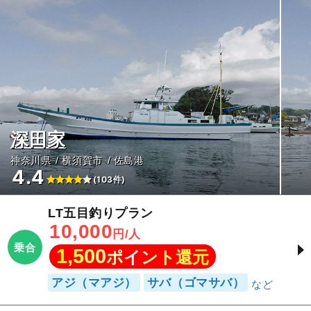
深田家
神奈川県
横須賀市
佐島港
4.4
(103件)
LT五目釣りプラン
10,000
円/人
乗合
1,500
ポイント還元
アジ（マアジ）
サバ（ゴマサバ）