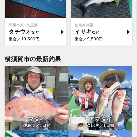
黒川本家 -久里浜-
佐島海楽園
タチウオ
イサキ
10,500
9,500
乗合／
円
乗合／
円
横須賀市の最新釣果
マダイ
アマダイ
1
1
佐島港／
日前
久比里／
日前