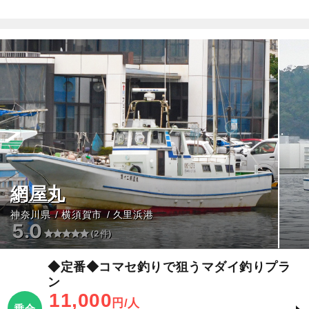
網屋丸
神奈川県
横須賀市
久里浜港
5.0
(2件)
◆定番◆コマセ釣りで狙うマダイ釣りプラ
ン
11,000
円/人
乗合