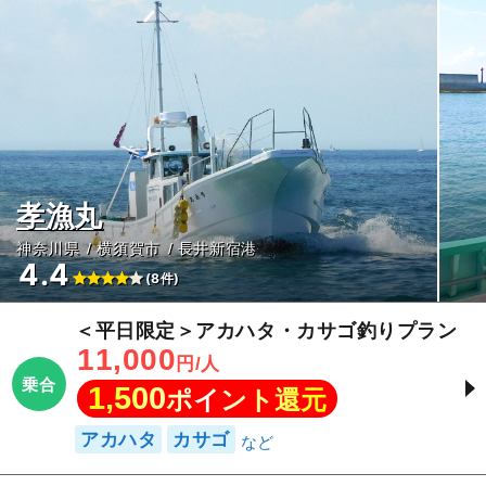
孝漁丸
神奈川県
横須賀市
長井新宿港
4.4
(8件)
＜平日限定＞アカハタ・カサゴ釣りプラン
11,000
円/人
乗合
1,500
ポイント還元
アカハタ
カサゴ