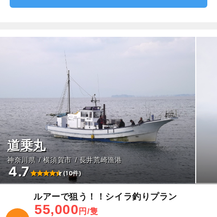
道乗丸
神奈川県
横須賀市
長井荒崎漁港
4.7
(10件)
ルアーで狙う！！シイラ釣りプラン
55,000
円/隻