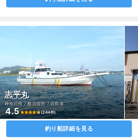
志平丸
神奈川県
横須賀市
佐島港
4.5
(244件)
釣り船詳細を見る