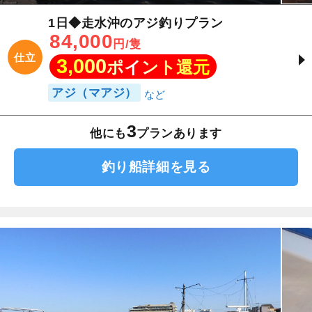
1日◆走水沖のアジ釣りプラン
84,000
円/隻
仕立
3,000
ポイント還元
アジ（マアジ）
3
他にも
プランあります
釣り船詳細を見る