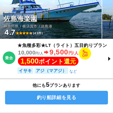
佐島海楽園
神奈川県
横須賀市
佐島港
4.7
(43件)
★魚種多彩★LT（ライト）五目釣りプラン
9,500
5
10,000
%
円/人
円/人
OFF
乗合
1,500
ポイント還元
イサキ
アジ（マアジ）
5
他にも
プランあります
釣り船詳細を見る