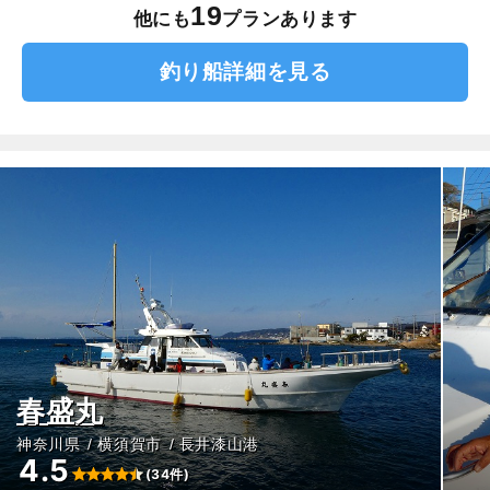
19
他にも
プランあります
釣り船詳細を見る
春盛丸
神奈川県
横須賀市
長井漆山港
4.5
(34件)