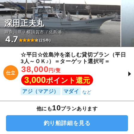
深田正夫丸
神奈川県
横須賀市
佐島港
4.7
(25件)
☆平日☆佐島沖を楽しむ貸切プラン（平日
3人～ＯＫ♪）＝ターゲット選択可＝
38,000
円/隻
仕立
3,000
ポイント還元
アジ（マアジ）
マダイ
10
他にも
プランあります
釣り船詳細を見る