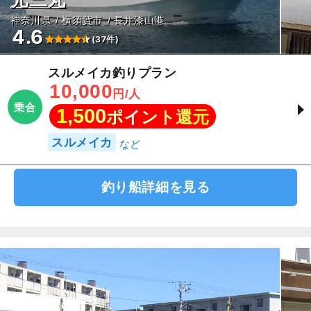
神奈川県
横須賀市
長井漆山港
4.6
(37件)
スルメイカ釣りプラン
10,000
円/人
乗合
1,500
ポイント還元
スルメイカ
釣り船詳細を見る