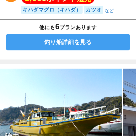
キハダマグロ（キハダ）
カツオ
6
他にも
プランあります
釣り船詳細を見る