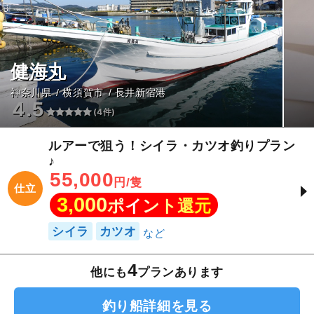
健海丸
神奈川県
横須賀市
長井新宿港
4.5
(4件)
ルアーで狙う！シイラ・カツオ釣りプラン
♪
55,000
円/隻
仕立
3,000
ポイント還元
シイラ
カツオ
4
他にも
プランあります
釣り船詳細を見る