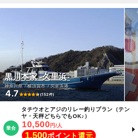
黒川本家 -久里浜-
神奈川県
横須賀市
久里浜港
4.7
(152件)
タチウオとアジのリレー釣りプラン（テン
ヤ・天秤どちらでもOK♪）
10,500
円/人
乗合
1,500
ポイント還元