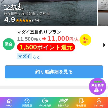
つね丸
神奈川県
横須賀市
佐島港
4.9
(11件)
マダイ五目釣りプラン
11,000
4
11,500
%
円/人
円/人
OFF
乗合
1,500
ポイント還元
マダイ
釣り船詳細を見る