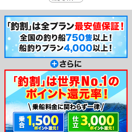
り船として活躍される若きエースです。夏のマグロ
の他、秋のアオリイカやカワハギ、青物ルアー、冬
のサワラといった相模湾で人気のルアーフィッシン
グやゲームフィッシングに対応しております。ルア
ー好きの方はぜひご利用下さい。
釣り船からのメッセージ
船長の浜口です。当船は、ルアーフィッシングを
始め、カワハギやイカ釣りを中心に出船する釣り船
です。長年、別の釣り船で船長をしており、下積み
を経て2020年に独立をしました。合間に漁も行って
おり、日々ポイント開拓を行いつつ、皆様に楽しい
釣りを提供できるよう日々頑張ってますので、宜し
くお願い致します。