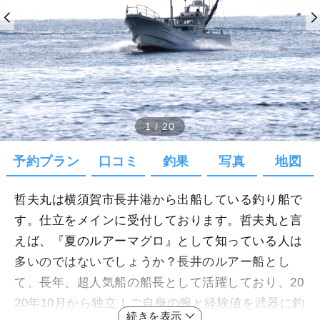
1
/
20
予約プラン
口コミ
釣果
写真
地図
哲夫丸は横須賀市長井港から出船している釣り船で
す。仕立をメインに受付しております。哲夫丸と言
えば、『夏のルアーマグロ』として知っている人は
多いのではないでしょうか？長井のルアー船とし
て、長年、超人気船の船長として活躍しており、20
20年10月から独立！ご自身の腕と経験値を武器に釣
続きを表示