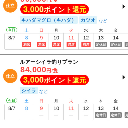
仕立
3,000
ポイント還元
キハダマグロ（キハダ）
カツオ
今日
土
日
月
火
水
木
金
8/7
8
9
10
11
12
13
14
満席
満席
満席
満席
満席
定休日
定休日
ルアーシイラ釣りプラン
84,000
円/隻
仕立
3,000
ポイント還元
シイラ
今日
土
日
月
火
水
木
金
8/7
8
9
10
11
12
13
14
定休日
定休日