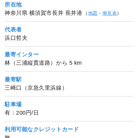
所在地
神奈川県 横須賀市長井 長井港
（
地図
・
潮見表
）
代表者
浜口哲夫
1
/
20
最寄インター
林（三浦縦貫道路）から 5 km
最寄駅
三崎口（京急久里浜線）
駐車場
有：200円/日
利用可能なクレジットカード
無