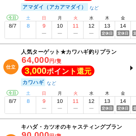
アマダイ（アカアマダイ）
今日
土
日
月
火
水
木
金
8/7
8
9
10
11
12
13
14
定休日
定休日
人気ターゲット★カワハギ釣りプラン
64,000
円/隻
仕立
3,000
ポイント還元
カワハギ
今日
土
日
月
火
水
木
金
8/7
8
9
10
11
12
13
14
定休日
定休日
キハダ・カツオのキャスティングプラン
90,000
円/隻