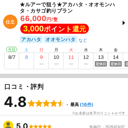
★ルアーで狙う★アカハタ・オオモンハ
タ・カサゴ釣りプラン
66,000
円/隻
仕立
3,000
ポイント還元
アカハタ
オオモンハタ
今日
土
日
月
火
水
木
金
8/7
8
9
10
11
12
13
14
定休日
定休日
口コミ・評判
4.8
(16件)
最高
お名前は名字のイニシャルです
5.0
投稿日
2026/03/07