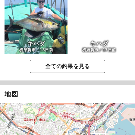
キハダ
キハダ
13
17
横須賀市／
日前
横須賀市／
日前
全ての釣果を見る
地図