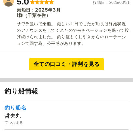
5.0
投稿日
2025/03/31
2025
3
乗船日：
年
月
I
（千葉在住）
様
サワラ狙いで乗船。 厳しい１日でしたが船長は終始状況
のアナウンスをしてくれたのでモチベーションを保って投
げ続けられました。 釣り座もくじ引きからのローテーシ
ョンで回す為、公平感があります。
全ての口コミ・評判を見る
釣り船情報
釣り船名
哲夫丸
てつおまる