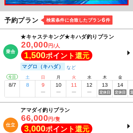
6
予約プラン
検索条件に合致したプラン
件
★キャステキング★キハダ釣りプラン
20,000
円/人
乗合
1,500
ポイント還元
マグロ（キハダ）
今日
土
日
月
火
水
木
金
8/7
8
9
10
11
12
13
14
定休日
定休日
アマダイ釣りプラン
66,000
円/隻
仕立
3,000
ポイント還元