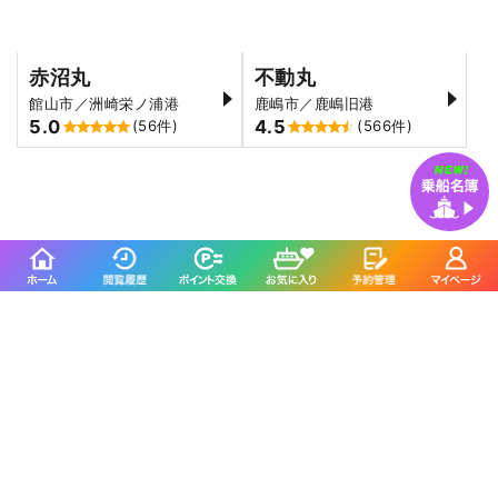
赤沼丸
不動丸
館山市／洲崎栄ノ浦港
鹿嶋市／鹿嶋旧港
5.0
4.5
(56件)
(566件)
野毛屋釣船店
成銀丸
横浜市／金沢八景平潟
三浦市／松輪江奈漁港
4.5
4.4
(435件)
(282件)
哲夫丸に