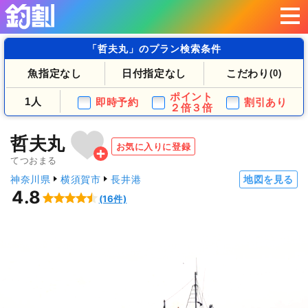
「哲夫丸」のプラン検索条件
魚指定なし
日付指定なし
こだわり
(0)
ポイント
1人
即時予約
割引あり
２倍３倍
哲夫丸
お気に入りに登録
てつおまる
神奈川県
横須賀市
長井港
地図を見る
4.8
(16件)