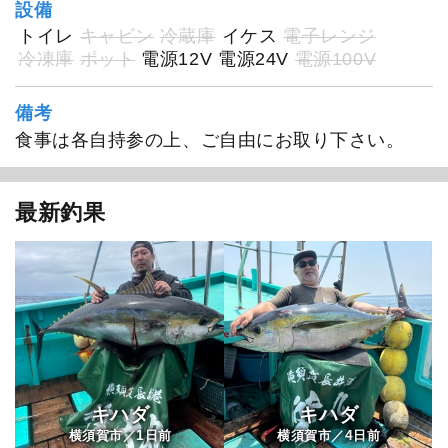
設備
トイレ
キャビン
冷蔵庫
イケス
電子レンジ
冷凍庫
ポット
電源12V
電源24V
電源100V
備考
食事は各自持参の上、ご自由にお取り下さい。
最新釣果
キハダ
キハダ
1
4
横須賀市／
日前
横須賀市／
日前