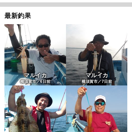
最新釣果
マルイカ
マルイカ
6
7
横須賀市／
日前
横須賀市／
日前