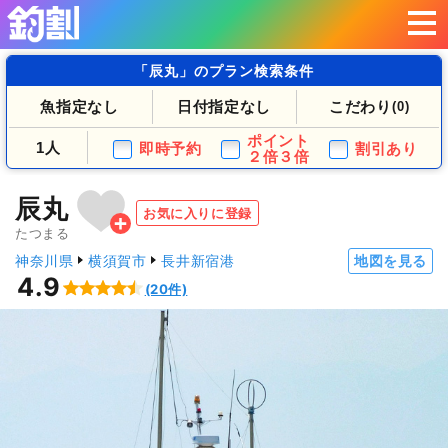
「辰丸」のプラン検索条件
魚指定なし
日付指定なし
こだわり
(0)
ポイント
1人
即時予約
割引あり
２倍３倍
辰丸
お気に入りに登録
たつまる
神奈川県
横須賀市
長井新宿港
地図を見る
4.9
(20件)