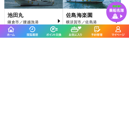
池田丸
佐島海楽園
鎌倉市／腰越漁港
横須賀市／佐島港
4.2
4.7
(366件)
(43件)
辰丸に
よくいただくご質問
駐車場はどこですか？
船宿の奥に無料駐車場をご用意していますのでご利用
ください。釣り具などの荷物は軽トラで運びます。船
宿から乗船場所までは徒歩で3分ほどです。
アオリイカはどのような釣り方ですか？
シャクリ釣りとティップランです。シーズン中は曜日