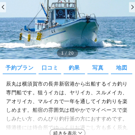
1
/
20
予約プラン
口コミ
釣果
写真
地図
辰丸は横須賀市の長井新宿港から出船するイカ釣り
専門船です。狙うイカは、ヤリイカ、スルメイカ、
アオリイカ、マルイカで一年を通してイカ釣りを楽
しめます。船宿の雰囲気は穏やかでマイペースで楽
しみたい方、のんびり釣行派の方におすすめです。
帰港後には待合所でゆっくりお過ごし方も多く辰丸
続きを表示