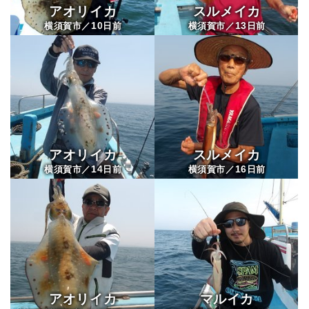
アオリイカ
スルメイカ
10
13
横須賀市／
日前
横須賀市／
日前
アオリイカ
スルメイカ
14
16
横須賀市／
日前
横須賀市／
日前
アオリイカ
マルイカ