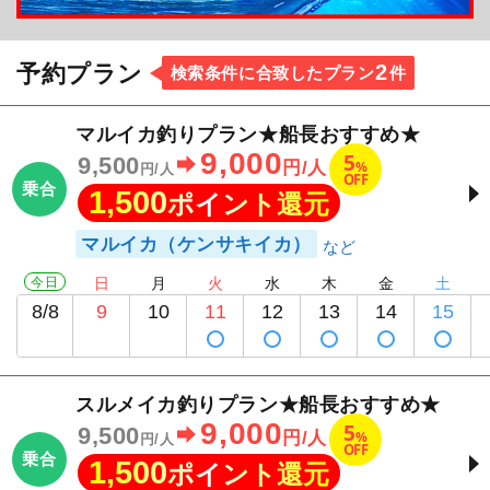
2
予約プラン
検索条件に合致したプラン
件
マルイカ釣りプラン★船長おすすめ★
9,000
5
9,500
%
円/人
円/人
OFF
乗合
1,500
ポイント還元
マルイカ（ケンサキイカ）
今日
日
月
火
水
木
金
土
8/8
9
10
11
12
13
14
15
スルメイカ釣りプラン★船長おすすめ★
9,000
5
9,500
%
円/人
円/人
OFF
乗合
1,500
ポイント還元