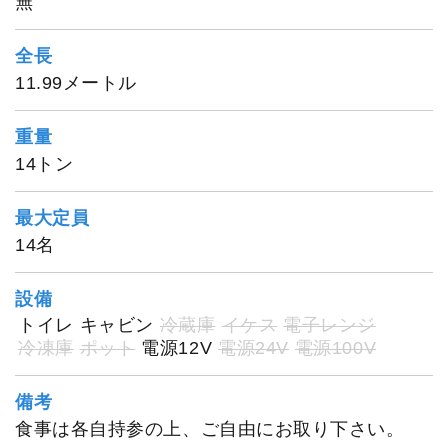
無
1
/
20
全長
11.99メートル
重量
14トン
最大定員
14名
設備
トイレ
キャビン
冷蔵庫
イケス
電子レンジ
冷凍庫
ポット
電源12V
電源24V
電源100V
備考
食事は各自持参の上、ご自由にお取り下さい。
辰丸