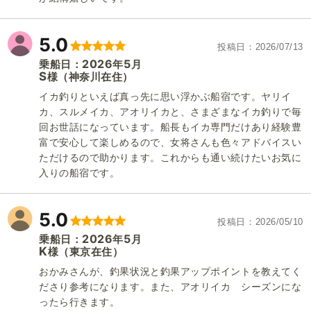
5.0
投稿日
2026/07/13
2026
5
乗船日：
年
月
S
（神奈川在住）
様
イカ釣りといえば真っ先に思い浮かぶ船宿です。ヤリイ
カ、スルメイカ、アオリイカと、さまざまなイカ釣りで毎
回お世話になっています。船長もイカ専門だけあり経験豊
富で安心して楽しめるので、女将さんも色々アドバイスい
ただけるので助かります。これからも通い続けたいお気に
入りの船宿です。
5.0
投稿日
2026/05/10
2026
5
乗船日：
年
月
K
（東京在住）
様
おかみさんが、釣果状況と釣果アップポイントを教えてく
ださり参考になります。また、アオリイカ シーズンにな
ったら行きます。