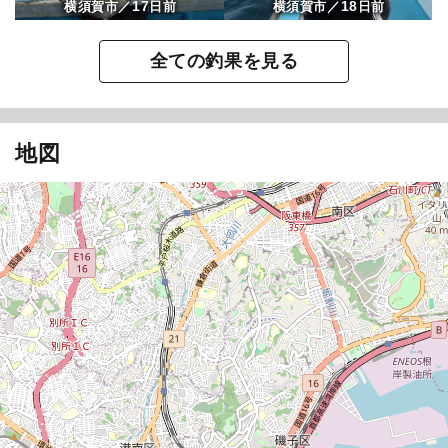
17
18
横須賀市／
日前
横須賀市／
日前
全ての釣果を見る
地図