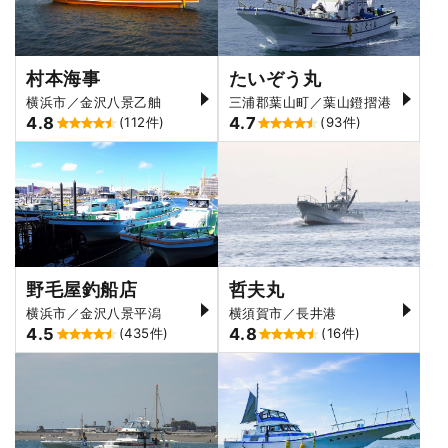
村本海事
たいぞう丸
横浜市／金沢八景乙舳
三浦郡葉山町／葉山鐙摺港
4.8
4.7
(112件)
(93件)
野毛屋釣船店
哲夫丸
横浜市／金沢八景平潟
横須賀市／長井港
4.5
4.8
(435件)
(16件)