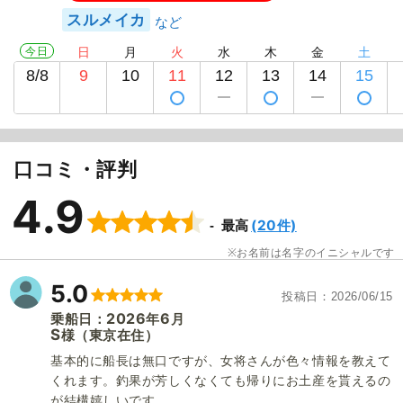
スルメイカ
今日
日
月
火
水
木
金
土
8/8
9
10
11
12
13
14
15
口コミ・評判
4.9
(20件)
最高
お名前は名字のイニシャルです
5.0
投稿日
2026/06/15
2026
6
乗船日：
年
月
S
（東京在住）
様
基本的に船長は無口ですが、女将さんが色々情報を教えて
くれます。釣果が芳しくなくても帰りにお土産を貰えるの
が結構嬉しいです。