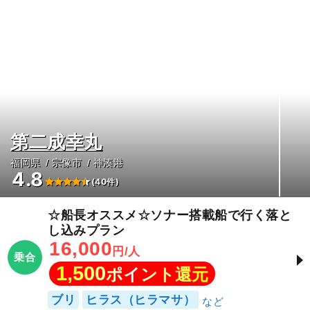
第二成幸丸
福岡県
宗像市
神湊港
4.8
(40件)
☆船長オススメ☆ソナー搭載船で行く落と
し込みプラン
16,000
円/人
乗合
1,500
ポイント還元
ブリ
ヒラス（ヒラマサ）