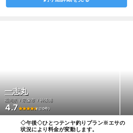
一志丸
福岡県
宗像市
神湊港
4.7
(10件)
◇午後◇ひとつテンヤ釣りプラン※エサの
状況により料金が変動します。