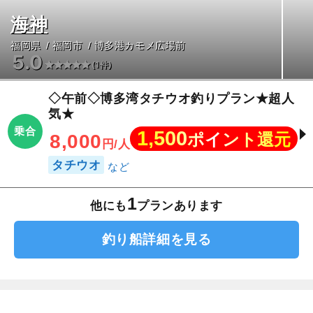
海神
福岡県
福岡市
博多港カモメ広場前
5.0
(1件)
◇午前◇博多湾タチウオ釣りプラン★超人
気★
乗合
1,500
ポイント還元
8,000
円/人
タチウオ
1
他にも
プランあります
釣り船詳細を見る