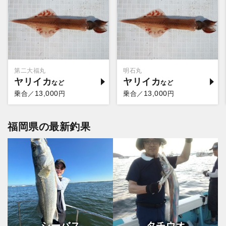
第二大福丸
明石丸
ヤリイカ
ヤリイカ
13,000
13,000
乗合／
円
乗合／
円
福岡県の最新釣果
シーバス
タチウオ