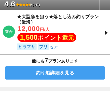
4.6
(5件)
★大型魚を狙う★落とし込み釣りプラン
（近海）
12,000
円/人
乗合
1,500
ポイント還元
ヒラマサ
ブリ
7
他にも
プランあります
釣り船詳細を見る