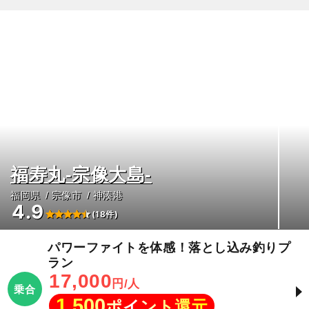
福寿丸-宗像大島-
福岡県
宗像市
神湊港
4.9
(18件)
パワーファイトを体感！落とし込み釣りプ
ラン
17,000
円/人
乗合
1,500
ポイント還元