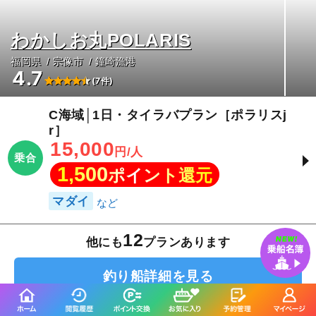
わかしお丸POLARIS
福岡県
宗像市
鐘崎漁港
4.7
(7件)
C海域│1日・タイラバプラン［ポラリスj
r］
15,000
円/人
乗合
1,500
ポイント還元
マダイ
12
他にも
プランあります
釣り船詳細を見る