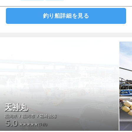
釣り船詳細を見る
天神丸
福岡県
福岡市
箱崎漁港
5.0
(1件)