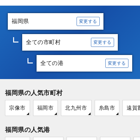
福岡県
変更する
全ての市町村
変更する
全ての港
変更する
福岡県の人気市町村
宗像市
福岡市
北九州市
糸島市
遠賀
福岡県の人気港