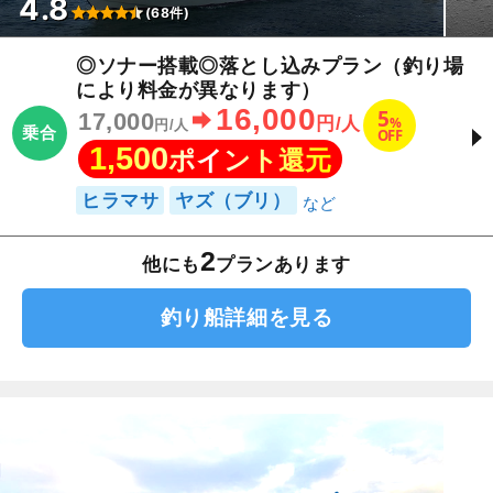
4.8
(68件)
◎ソナー搭載◎落とし込みプラン（釣り場
により料金が異なります）
16,000
5
17,000
%
円/人
円/人
乗合
OFF
1,500
ポイント還元
ヒラマサ
ヤズ（ブリ）
2
他にも
プランあります
釣り船詳細を見る