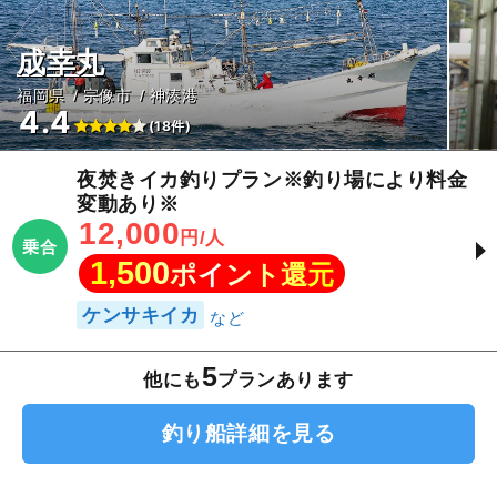
成幸丸
福岡県
宗像市
神湊港
4.4
(18件)
夜焚きイカ釣りプラン※釣り場により料金
変動あり※
12,000
円/人
乗合
1,500
ポイント還元
ケンサキイカ
5
他にも
プランあります
釣り船詳細を見る