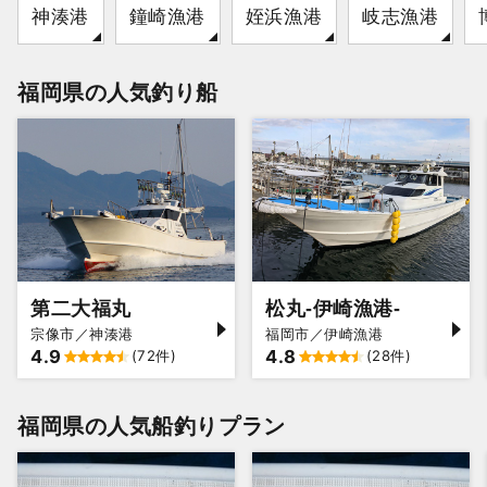
神湊港
鐘崎漁港
姪浜漁港
岐志漁港
福岡県の人気釣り船
第二大福丸
松丸-伊崎漁港-
宗像市／神湊港
福岡市／伊崎漁港
4.9
4.8
(72件)
(28件)
福岡県の人気船釣りプラン