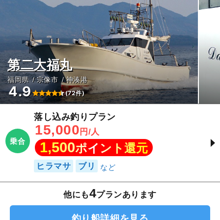
第二大福丸
福岡県
宗像市
神湊港
4.9
(72件)
落し込み釣りプラン
15,000
円/人
乗合
1,500
ポイント還元
ヒラマサ
ブリ
4
他にも
プランあります
釣り船詳細を見る