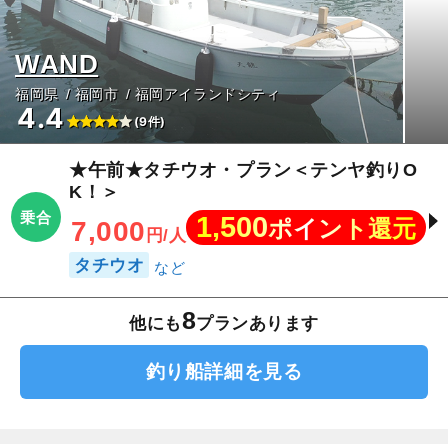
WAND
福岡県
福岡市
福岡アイランドシティ
4.4
(9件)
★午前★タチウオ・プラン＜テンヤ釣りO
K！＞
乗合
1,500
ポイント還元
7,000
円/人
タチウオ
8
他にも
プランあります
釣り船詳細を見る