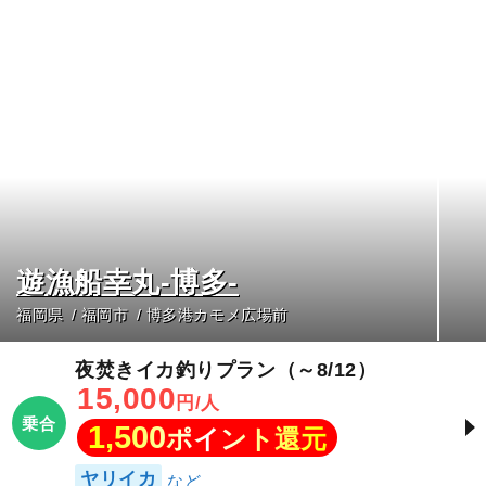
遊漁船幸丸-博多-
福岡県
福岡市
博多港カモメ広場前
夜焚きイカ釣りプラン（～8/12）
15,000
円/人
乗合
1,500
ポイント還元
ヤリイカ