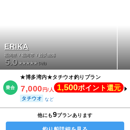
ERIKA
福岡県
福岡市
姪浜漁港
5.0
(1件)
★博多湾内★タチウオ釣りプラン
1,500
ポイント還元
7,000
乗合
円/人
タチウオ
9
他にも
プランあります
釣り船詳細を見る