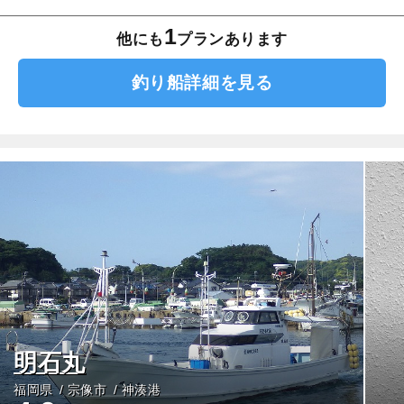
1
他にも
プランあります
釣り船詳細を見る
明石丸
福岡県
宗像市
神湊港