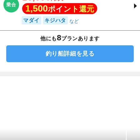
乗合
1,500
ポイント還元
マダイ
キジハタ
8
他にも
プランあります
釣り船詳細を見る