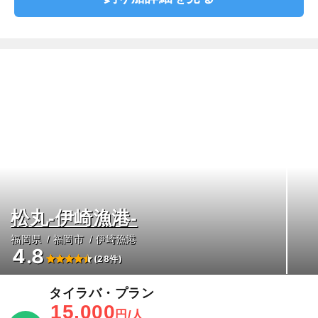
松丸-伊崎漁港-
福岡県
福岡市
伊崎漁港
4.8
(28件)
タイラバ・プラン
15,000
円/人