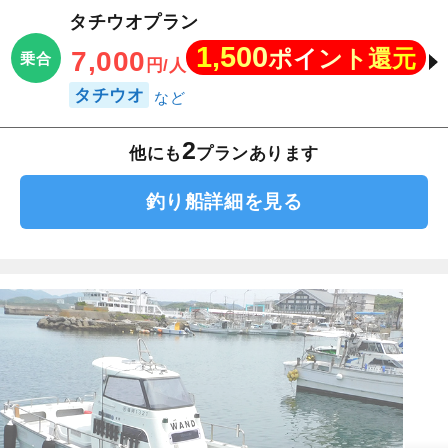
タチウオプラン
1,500
ポイント還元
7,000
乗合
円/人
タチウオ
2
他にも
プランあります
釣り船詳細を見る