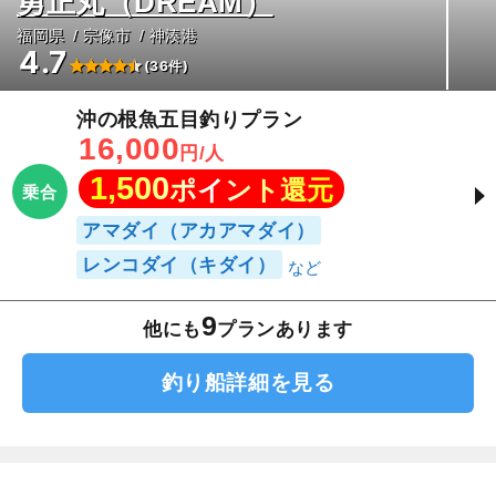
勇正丸（DREAM）
福岡県
宗像市
神湊港
4.7
(36件)
沖の根魚五目釣りプラン
16,000
円/人
1,500
ポイント還元
乗合
アマダイ（アカアマダイ）
レンコダイ（キダイ）
9
他にも
プランあります
釣り船詳細を見る