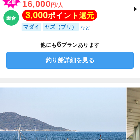
16,000
円/人
3,000
ポイント還元
乗合
マダイ
ヤズ（ブリ）
6
他にも
プランあります
釣り船詳細を見る