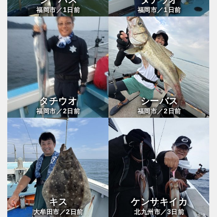
1
1
福岡市／
日前
福岡市／
日前
タチウオ
シーバス
2
2
福岡市／
日前
福岡市／
日前
キス
ケンサキイカ
2
3
大牟田市／
日前
北九州市／
日前