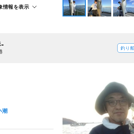
象情報を表示
-
釣り
港
小潮