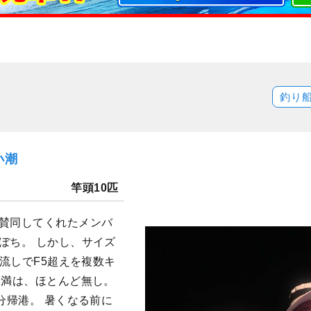
釣り
小潮
竿頭10匹
に賛同してくれたメンバ
ぼち。 しかし、サイズ
1流しでF5超えを複数キ
未満は、ほとんど無し。
分帰港。 暑くなる前に