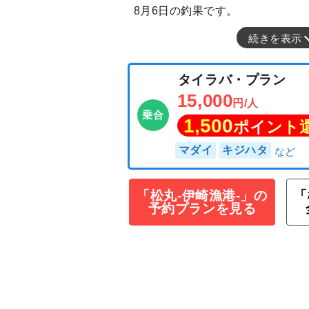
8月6日の釣果です。
続きを表示
「松丸-伊崎漁港-」の
「
予約プランを見る
タイラバ・プラ
15,000
円/人
乗合
1,500
ポイン