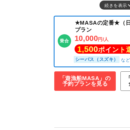
続きを表示
★MASAの定番
プラン
「遊漁船MASA」の
予約プランを見る
10,000
円/人
乗合
1,500
ポイン
シーバス（スズキ）