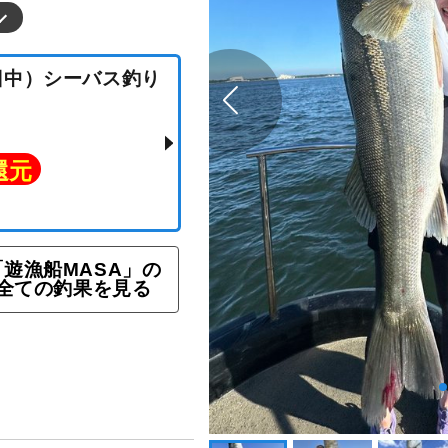
★（日中）シーバス釣り
「遊漁船MASA」の
全ての釣果を見る
ト還元