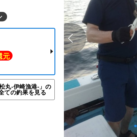
松丸-伊崎漁港-」の
全ての釣果を見る
ン
ト還元