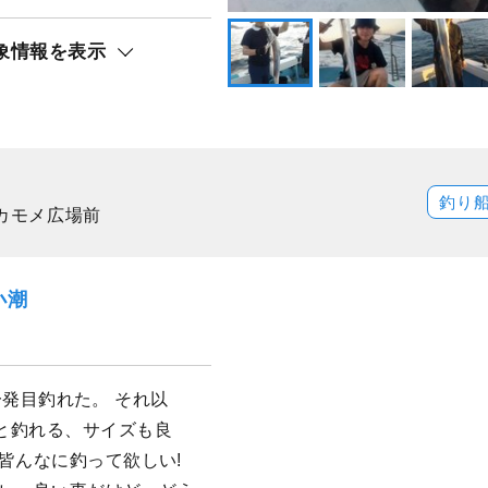
象情報を表示
釣り
港カモメ広場前
小潮
1一発目釣れた。 それ以
と釣れる、サイズも良
皆んなに釣って欲しい!