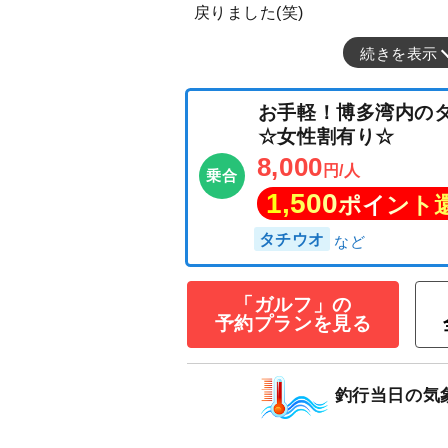
戻りました(笑)
続きを表示
お手軽！博多湾
☆女性割有り☆
8,000
円/人
乗合
1,500
ポイン
「ガルフ」の
予約プランを見る
タチウオ
釣行当日の気