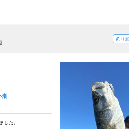
釣り
港
小潮
りました。