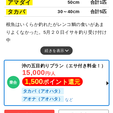
アマダイ
50cm
合計1匹
タカバ
30～40cm
合計5匹
根魚はいくらか釣れたがレンコ鯛の食いがあま
りよくなかった。5月２０日イサキ釣り受け付け
中
続きを表示
沖の五目釣りプラン（エサ付き料金！）
15,000
円/人
1,500
ポイント還元
乗合
タカバ（アオハタ）
アオナ（アオハタ）