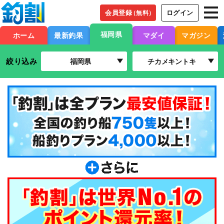
会員登録
ログイン
（無料）
福岡県
ホーム
最新釣果
マダイ
マガジン
絞り込み
福岡県
チカメキントキ