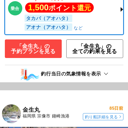
1,500
ポイント還元
乗合
タカバ（アオハタ）
アオナ（アオハタ）
「金生丸」の
「金生丸」の
予約プランを見る
全ての釣果を見る
釣行当日の気象情報を表示
85日前
金生丸
福岡県 宗像市 鐘崎漁港
釣り船詳細を見る