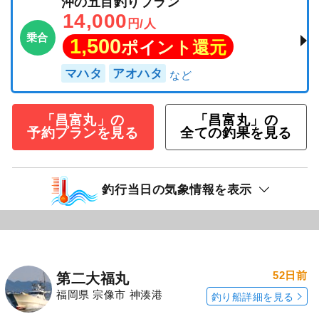
沖の五目釣りプラン
14,000
円/人
乗合
1,500
ポイント還元
マハタ
アオハタ
「昌富丸」の
「昌富丸」の
予約プランを見る
全ての釣果を見る
釣行当日の気象情報を表示
52日前
第二大福丸
福岡県 宗像市 神湊港
釣り船詳細を見る