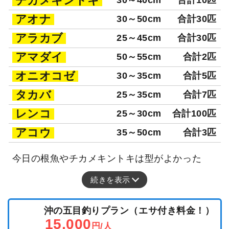
チカメキントキ
アオナ
30～50cm
合計30匹
アラカブ
25～45cm
合計30匹
アマダイ
50～55cm
合計2匹
オニオコゼ
30～35cm
合計5匹
タカバ
25～35cm
合計7匹
レンコ
25～30cm
合計100匹
アコウ
35～50cm
合計3匹
今日の根魚やチカメキントキは型がよかった
続きを表示
沖の五目釣りプラン（エサ付き料金！）
15,000
円/人