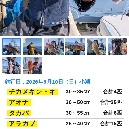
釣行日：2026年5月10日（日）小潮
チカメキントキ
30～35cm
合計4匹
アオナ
30～50cm
合計25匹
タカバ
30～55cm
合計6匹
アラカブ
25～40cm
合計15匹