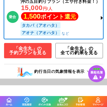
沖の五目釣りプラン（エサ付き料金！）
15,000
円/人
1,500
ポイント還元
乗合
タカバ（アオハタ）
アオナ（アオハタ）
「金生丸」の
「金生丸」の
予約プランを見る
全ての釣果を見る
釣行当日の気象情報を表示
94日前
遊漁船MASA
福岡県 福岡市 箱崎漁港