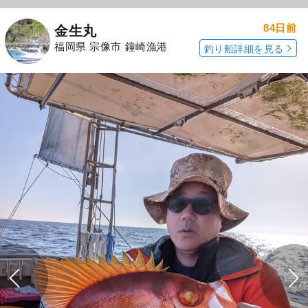
84日前
金生丸
福岡県 宗像市 鐘崎漁港
釣り船詳細を見る