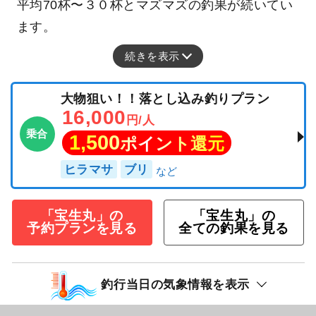
平均70杯〜３０杯とマズマズの釣果が続いてい
ます。
続きを表示
大物狙い！！落とし込み釣りプラン
16,000
円/人
乗合
1,500
ポイント還元
ヒラマサ
ブリ
「宝生丸」の
「宝生丸」の
予約プランを見る
全ての釣果を見る
釣行当日の気象情報を表示