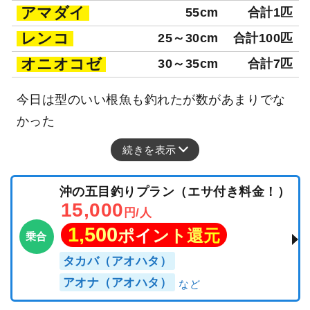
アマダイ
55cm
合計1匹
レンコ
25～30cm
合計100匹
オニオコゼ
30～35cm
合計7匹
今日は型のいい根魚も釣れたが数があまりでな
かった
続きを表示
沖の五目釣りプラン（エサ付き料金！）
15,000
円/人
1,500
ポイント還元
乗合
タカバ（アオハタ）
アオナ（アオハタ）