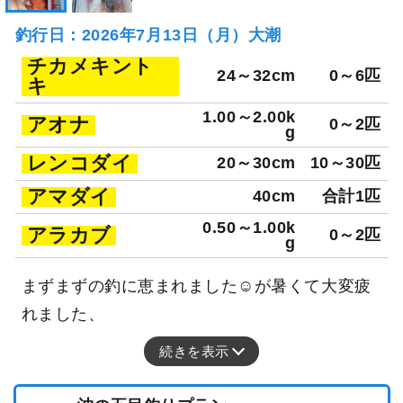
釣行日：2026年7月13日（月）大潮
チカメキント
24～32cm
0～6匹
キ
1.00～2.00k
アオナ
0～2匹
g
レンコダイ
20～30cm
10～30匹
アマダイ
40cm
合計1匹
0.50～1.00k
アラカブ
0～2匹
g
まずまずの釣に恵まれました☺️が暑くて大変疲
れました、
続きを表示