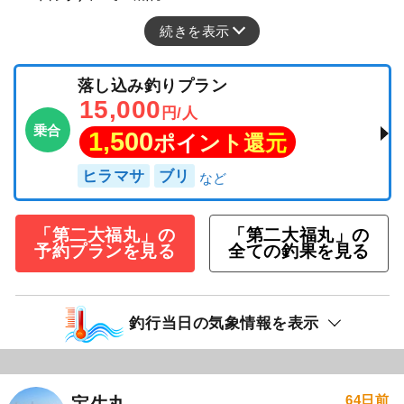
続きを表示
落し込み釣りプラン
15,000
円/人
乗合
1,500
ポイント還元
ヒラマサ
ブリ
「第二大福丸」の
「第二大福丸」の
予約プランを見る
全ての釣果を見る
釣行当日の気象情報を表示
64日前