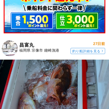
27日前
昌富丸
福岡県 宗像市 鐘崎漁港
釣り船詳細を見る