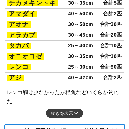
チカメキントキ
30～35cm
合計5匹
アマダイ
40～50cm
合計2匹
アオナ
30～50cm
合計30匹
アラカブ
30～45cm
合計20匹
タカバ
25～40cm
合計10匹
オニオコゼ
30～35cm
合計10匹
レンコ
25～30cm
合計80匹
アジ
40～42cm
合計2匹
レンコ鯛は少なかったが根魚などいくらか釣れ
た
続きを表示