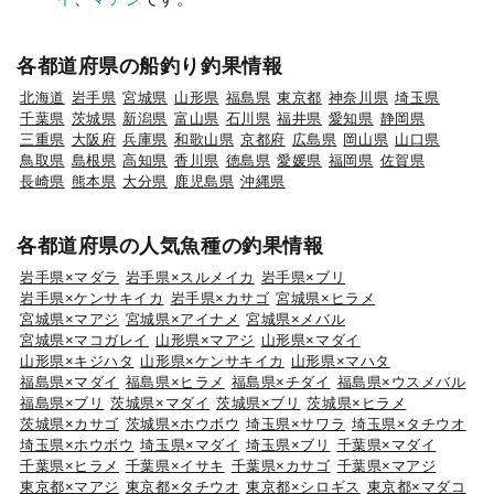
各都道府県の船釣り釣果情報
北海道
岩手県
宮城県
山形県
福島県
東京都
神奈川県
埼玉県
千葉県
茨城県
新潟県
富山県
石川県
福井県
愛知県
静岡県
三重県
大阪府
兵庫県
和歌山県
京都府
広島県
岡山県
山口県
鳥取県
島根県
高知県
香川県
徳島県
愛媛県
福岡県
佐賀県
長崎県
熊本県
大分県
鹿児島県
沖縄県
各都道府県の人気魚種の釣果情報
岩手県×マダラ
岩手県×スルメイカ
岩手県×ブリ
岩手県×ケンサキイカ
岩手県×カサゴ
宮城県×ヒラメ
宮城県×マアジ
宮城県×アイナメ
宮城県×メバル
宮城県×マコガレイ
山形県×マアジ
山形県×マダイ
山形県×キジハタ
山形県×ケンサキイカ
山形県×マハタ
福島県×マダイ
福島県×ヒラメ
福島県×チダイ
福島県×ウスメバル
福島県×ブリ
茨城県×マダイ
茨城県×ブリ
茨城県×ヒラメ
茨城県×カサゴ
茨城県×ホウボウ
埼玉県×サワラ
埼玉県×タチウオ
埼玉県×ホウボウ
埼玉県×マダイ
埼玉県×ブリ
千葉県×マダイ
千葉県×ヒラメ
千葉県×イサキ
千葉県×カサゴ
千葉県×マアジ
東京都×マアジ
東京都×タチウオ
東京都×シロギス
東京都×マダコ