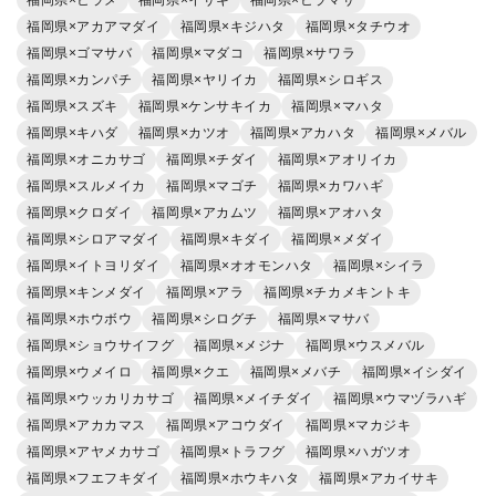
福岡県×ヒラメ
福岡県×イサキ
福岡県×ヒラマサ
福岡県×アカアマダイ
福岡県×キジハタ
福岡県×タチウオ
福岡県×ゴマサバ
福岡県×マダコ
福岡県×サワラ
福岡県×カンパチ
福岡県×ヤリイカ
福岡県×シロギス
福岡県×スズキ
福岡県×ケンサキイカ
福岡県×マハタ
福岡県×キハダ
福岡県×カツオ
福岡県×アカハタ
福岡県×メバル
福岡県×オニカサゴ
福岡県×チダイ
福岡県×アオリイカ
福岡県×スルメイカ
福岡県×マゴチ
福岡県×カワハギ
福岡県×クロダイ
福岡県×アカムツ
福岡県×アオハタ
福岡県×シロアマダイ
福岡県×キダイ
福岡県×メダイ
福岡県×イトヨリダイ
福岡県×オオモンハタ
福岡県×シイラ
福岡県×キンメダイ
福岡県×アラ
福岡県×チカメキントキ
福岡県×ホウボウ
福岡県×シログチ
福岡県×マサバ
福岡県×ショウサイフグ
福岡県×メジナ
福岡県×ウスメバル
福岡県×ウメイロ
福岡県×クエ
福岡県×メバチ
福岡県×イシダイ
福岡県×ウッカリカサゴ
福岡県×メイチダイ
福岡県×ウマヅラハギ
福岡県×アカカマス
福岡県×アコウダイ
福岡県×マカジキ
福岡県×アヤメカサゴ
福岡県×トラフグ
福岡県×ハガツオ
福岡県×フエフキダイ
福岡県×ホウキハタ
福岡県×アカイサキ