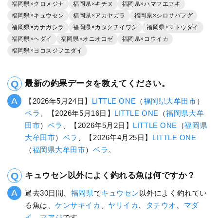
福岡県×クロメジナ
福岡県×キチヌ
福岡県×ハマフエフキ
福岡県×キュウセン
福岡県×アカヤガラ
福岡県×シロサバフグ
福岡県×カナガシラ
福岡県×カタクチイワシ
福岡県×マトウダイ
福岡県×ヘダイ
福岡県×オニオコゼ
福岡県×コウイカ
福岡県×ヨコスジフエダイ
最新の釣果データを教えてください。
【2026年5月24日】
LITTLE ONE
（
福岡県
大牟田市
）
ベラ
、【2026年5月16日】
LITTLE ONE
（
福岡県
大牟
田市
）
ベラ
、【2026年5月2日】
LITTLE ONE
（
福岡県
大牟田市
）
ベラ
、【2026年4月25日】
LITTLE ONE
（
福岡県
大牟田市
）
ベラ
。
キュウセン以外によく釣れる魚は何ですか？
過去30日間、
福岡県
で
キュウセン
以外によく釣れてい
る魚は、
ケンサキイカ
、
ヤリイカ
、
タチウオ
、
マダ
イ
、
マアジ
です。