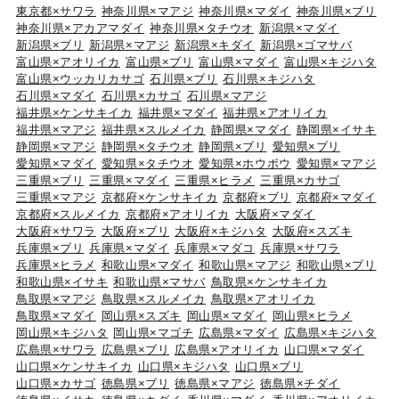
東京都×サワラ
神奈川県×マアジ
神奈川県×マダイ
神奈川県×ブリ
神奈川県×アカアマダイ
神奈川県×タチウオ
新潟県×マダイ
新潟県×ブリ
新潟県×マアジ
新潟県×キダイ
新潟県×ゴマサバ
富山県×アオリイカ
富山県×ブリ
富山県×マダイ
富山県×キジハタ
富山県×ウッカリカサゴ
石川県×ブリ
石川県×キジハタ
石川県×マダイ
石川県×カサゴ
石川県×マアジ
福井県×ケンサキイカ
福井県×マダイ
福井県×アオリイカ
福井県×マアジ
福井県×スルメイカ
静岡県×マダイ
静岡県×イサキ
静岡県×マアジ
静岡県×タチウオ
静岡県×ブリ
愛知県×ブリ
愛知県×マダイ
愛知県×タチウオ
愛知県×ホウボウ
愛知県×マアジ
三重県×ブリ
三重県×マダイ
三重県×ヒラメ
三重県×カサゴ
三重県×マアジ
京都府×ケンサキイカ
京都府×ブリ
京都府×マダイ
京都府×スルメイカ
京都府×アオリイカ
大阪府×マダイ
大阪府×サワラ
大阪府×ブリ
大阪府×キジハタ
大阪府×スズキ
兵庫県×ブリ
兵庫県×マダイ
兵庫県×マダコ
兵庫県×サワラ
兵庫県×ヒラメ
和歌山県×マダイ
和歌山県×マアジ
和歌山県×ブリ
和歌山県×イサキ
和歌山県×マサバ
鳥取県×ケンサキイカ
鳥取県×マアジ
鳥取県×スルメイカ
鳥取県×アオリイカ
鳥取県×マダイ
岡山県×スズキ
岡山県×マダイ
岡山県×ヒラメ
岡山県×キジハタ
岡山県×マゴチ
広島県×マダイ
広島県×キジハタ
広島県×サワラ
広島県×ブリ
広島県×アオリイカ
山口県×マダイ
山口県×ケンサキイカ
山口県×キジハタ
山口県×ブリ
山口県×カサゴ
徳島県×ブリ
徳島県×マアジ
徳島県×チダイ