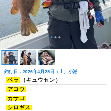
釣行日：2026年4月25日（土）小潮
ベラ
（キュウセン）
アコウ
カサゴ
シロギス