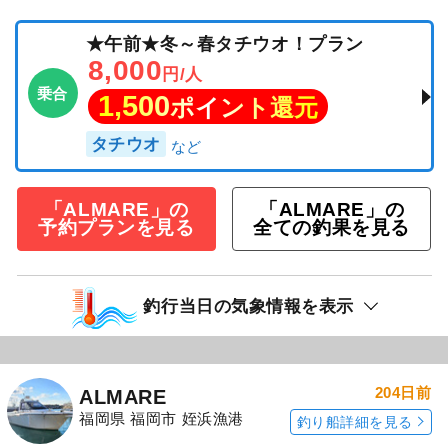
★午前★冬～春タチウオ！プラン
8,000
円/人
乗合
1,500
ポイント還元
タチウオ
「ALMARE」の
「ALMARE」の
予約プランを見る
全ての釣果を見る
釣行当日の気象情報を表示
204日前
ALMARE
福岡県 福岡市 姪浜漁港
釣り船詳細を見る