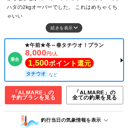
ハタの2kgオーバーでした。 これはめちゃくち
ゃいい
続きを表示
★午前★冬～春タチウオ！プラン
8,000
円/人
乗合
1,500
ポイント還元
タチウオ
「ALMARE」の
「ALMARE」の
予約プランを見る
全ての釣果を見る
釣行当日の気象情報を表示