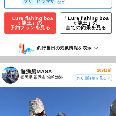
ブリ
ヒラマサ
「Lure fishing boa
「Lure fishing boa
t 龍王」の
t 龍王」の
予約プランを見る
全ての釣果を見る
釣行当日の気象情報を表示
169日前
遊漁船MASA
福岡県 福岡市 箱崎漁港
釣り船詳細を見る