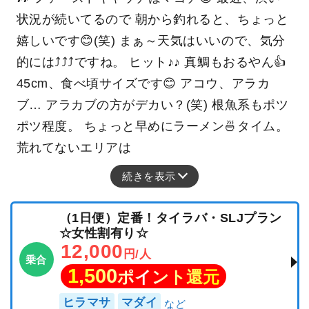
状況が続いてるので 朝から釣れると、ちょっと
嬉しいです😊(笑) まぁ～天気はいいので、気分
的には⤴⤴⤴ですね。 ヒット♪♪ 真鯛もおるやん👍
45cm、食べ頃サイズです😊 アコウ、アラカ
ブ… アラカブの方がデカい？(笑) 根魚系もポツ
ポツ程度。 ちょっと早めにラーメン🍜タイム。
荒れてないエリアは
続きを表示
（1日便）定番！タイラバ・SLJプラン
☆女性割有り☆
12,000
円/人
乗合
1,500
ポイント還元
ヒラマサ
マダイ