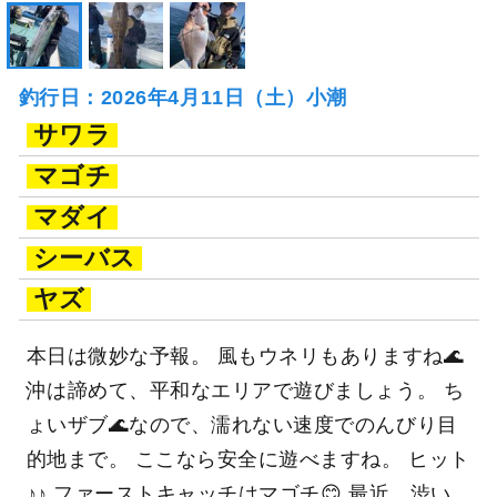
釣行日：2026年4月11日（土）小潮
サワラ
マゴチ
マダイ
シーバス
ヤズ
本日は微妙な予報。 風もウネリもありますね🌊
沖は諦めて、平和なエリアで遊びましょう。 ち
ょいザブ🌊なので、濡れない速度でのんびり目
的地まで。 ここなら安全に遊べますね。 ヒット
♪♪ ファーストキャッチはマゴチ😊 最近、渋い