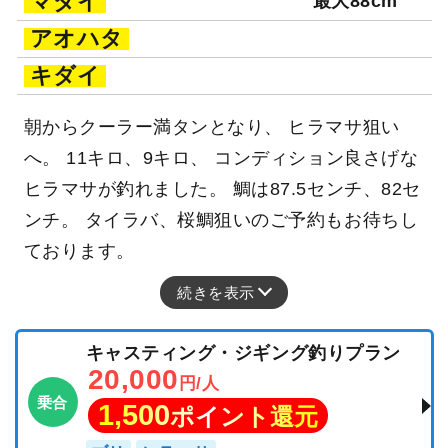
マダイ
最大88cm
アオハタ
キダイ
朝からクーラー満タンとなり、 ヒラマサ狙い
へ。 11キロ、9キロ、 コンディション良さげな
ヒラマサが釣れました。 鯛は87.5センチ、82セ
ンチ。 タイラバ、桜鯛狙いのご予約もお待ちし
ております。
続きを表示
キャスティング・ジギング釣りプラン
20,000
円/人
乗合
1,500
ポイント還元