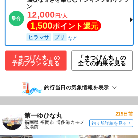
ン
12,000
円/人
乗合
1,500
ポイント還元
ヒラマサ
ブリ
「まつげん丸」の
「まつげん丸」の
予約プランを見る
全ての釣果を見る
釣行当日の気象情報を表示
215日前
第一ゆひな丸
福岡県 福岡市 博多港カモメ
釣り船詳細を見る
広場前