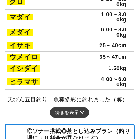
クロ
0kg
1.00～3.0
マダイ
0kg
6.00～8.0
メダイ
0kg
イサキ
25～40cm
ウメイロ
35～47cm
イシダイ
1.50kg
4.00～6.0
ヒラマサ
0kg
天びん五目釣り。魚種多彩に釣れました（笑）
続きを表示
◎ソナー搭載◎落とし込みプラン（釣り
場により料金が異なります）