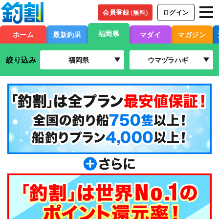
会員登録
ログイン
（無料）
福岡県
ホーム
最新釣果
マダイ
マガジン
絞り込み
福岡県
ウマヅラハギ