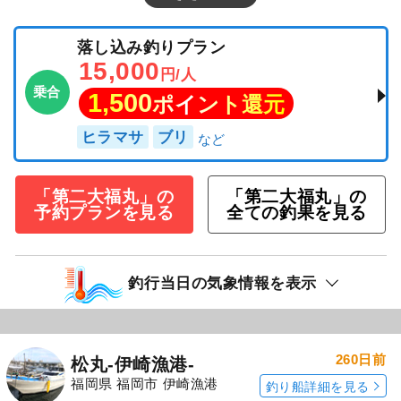
落し込み釣りプラン
15,000
円/人
乗合
1,500
ポイント還元
ヒラマサ
ブリ
「第二大福丸」の
「第二大福丸」の
予約プランを見る
全ての釣果を見る
釣行当日の気象情報を表示
260日前
松丸-伊崎漁港-
福岡県 福岡市 伊崎漁港
釣り船詳細を見る