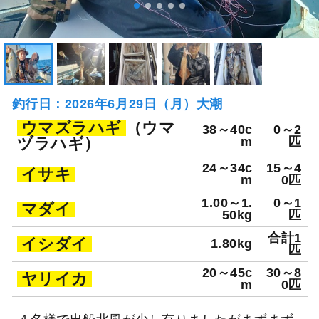
釣行日：2026年6月29日（月）大潮
ウマズラハギ
（ウマ
38～40c
0～2
ヅラハギ）
m
匹
24～34c
15～4
イサキ
m
0匹
1.00～1.
0～1
マダイ
50kg
匹
合計1
イシダイ
1.80kg
匹
20～45c
30～8
ヤリイカ
m
0匹