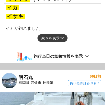
イカ
イサキ
イカが釣れました
続きを表示
釣行当日の気象情報を表示
66日前
明石丸
福岡県 宗像市 神湊港
釣り船詳細を見る