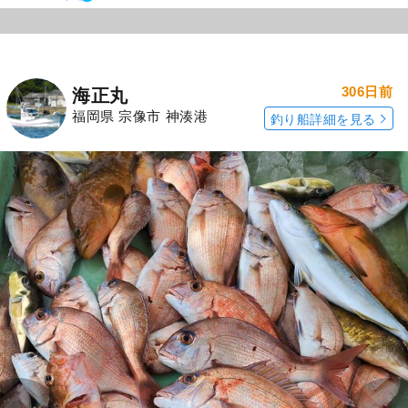
306日前
海正丸
福岡県 宗像市 神湊港
釣り船詳細を見る