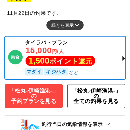
11月22日の釣果です。
続きを表示
タイラバ・プラン
15,000
円/人
乗合
1,500
ポイント還元
マダイ
キジハタ
「松丸-伊崎漁港-」
「松丸-伊崎漁港-」
の
の
予約プランを見る
全ての釣果を見る
釣行当日の気象情報を表示