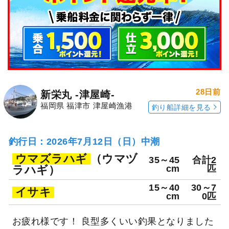
28日前
新栄丸 -津屋崎-
福岡県 福津市 津屋崎漁港
釣り船詳細を見る
釣行日：2026年7月12日（日）中潮
ウマズラハギ
（ウマヅ
35～45
合計2
ラハギ）
cm
匹
15～40
30～7
イサキ
cm
0匹
お疲れ様です！ 良型多くいい釣果となりました