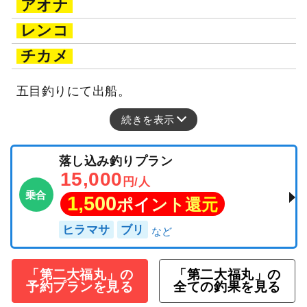
アオナ
レンコ
チカメ
五目釣りにて出船。
続きを表示
落し込み釣りプラン
15,000
円/人
乗合
1,500
ポイント還元
ヒラマサ
ブリ
「第二大福丸」の
「第二大福丸」の
予約プランを見る
全ての釣果を見る