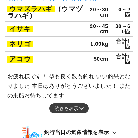
ウマズラハギ
（ウマヅ
20～30
0～2
ラハギ）
cm
匹
20～45
30～6
イサキ
cm
0匹
合計1
ネリゴ
1.00kg
匹
合計1
アコウ
50cm
匹
お疲れ様です！ 型も良く数も釣れ いい釣果とな
りました 本日はありがとうございました！ また
の乗船お待ちしてます！
続きを表示
釣行当日の気象情報を表示