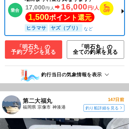
16,000
5
17,000
%
円/人
円/人
乗合
OFF
1,500
ポイント還元
ヒラマサ
ヤズ（ブリ）
「明石丸」の
「明石丸」の
予約プランを見る
全ての釣果を見る
釣行当日の気象情報を表示
147日前
第二大福丸
福岡県 宗像市 神湊港
釣り船詳細を見る