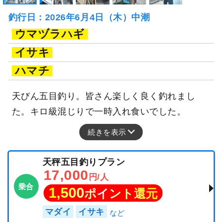
釣行日：2026年6月4日（木）中潮
ウマヅラハギ
イサキ
ハマチ
天びん五目釣り。皆さん楽しく良く釣れまし
た。キロ級混じりで一時入れ食いでした。
続きを表示
天秤五目釣りプラン
17,000
円/人
乗合
1,500
ポイント還元
マダイ
イサキ