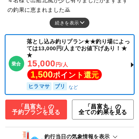
４名様で出船北風が少し有りましたがまずまず
の釣果に恵まれました🙇
続きを表示
落とし込み釣りプラン★★釣り場によっ
ては13,000円/人までお値下げあり！★
★
15,000
乗合
円/人
1,500
ポイント還元
ヒラマサ
ブリ
「昌富丸」の
「昌富丸」の
予約プランを見る
全ての釣果を見る
釣行当日の気象情報を表示