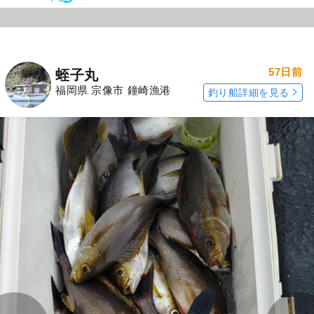
57日前
蛭子丸
福岡県 宗像市 鐘崎漁港
釣り船詳細を見る