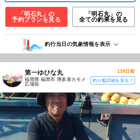
「明石丸」の
「明石丸」の
予約プランを見る
全ての釣果を見る
釣行当日の気象情報を表示
139日前
第一ゆひな丸
福岡県 福岡市 博多港カモメ
釣り船詳細を見る
広場前